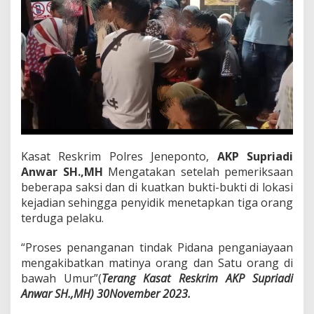
n
g
k
a
P
o
l
r
e
s
J
e
Kasat Reskrim Polres Jeneponto,
AKP Supriadi
n
Anwar SH.,MH
Mengatakan setelah pemeriksaan
e
p
beberapa saksi dan di kuatkan bukti-bukti di lokasi
o
kejadian sehingga penyidik menetapkan tiga orang
n
terduga pelaku.
t
o
“Proses penanganan tindak Pidana penganiayaan
.
mengakibatkan matinya orang dan Satu orang di
bawah Umur”(
Terang Kasat Reskrim AKP Supriadi
Anwar SH.,MH) 30November 2023.