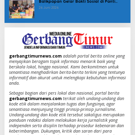
Balikpapan Gelar Bakti Sosial di Panti
Asuhan Jabal Rahmah
26 Juni 2026
gerbangtimurnews.com
adalah portal berita online yang
menyajikan beragam topik informasi menarik baik yang
berskala lokal, hingga nasional. Kami berkomitmen untuk
senantiasa menghadirkan berita-berita terkini yang tentunya
informatif dan akurat untuk melengkapi kebutuhan informasi
anda.
Sebagai bagian dari pers lokal dan nasional, portal berita
gerbangtimurnews.com
terikat oleh undang-undang dan
kode etik dalam menjalankan tugas dan fungsinya, agar
senantiasa menjunjung tinggi prinsip-prinsip jurnalisme.
Undang-undang dan kode etik tersebut sakaligus merupakan
panduan redaksi dalam melakukan kerja jurnalistik yang
independen serta disiplin terhadap prosedur kebenaran dan
keberimbangan. Dukungan, kritik dan saran dari para