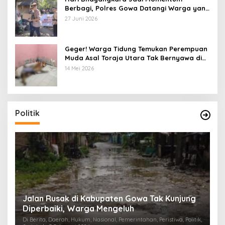
Berbagi, Polres Gowa Datangi Warga yang
Membutuhkan
27 Juni 2026
Geger! Warga Tidung Temukan Perempuan
Muda Asal Toraja Utara Tak Bernyawa di
Kamar Kos
14 Mei 2026
Politik
:
Jalan Rusak di Kabupaten Gowa Tak Kunjung
K
Diperbaiki, Warga Mengeluh
P
K
Di Berita, Daerah, Hukum, Nasional, Pemerintahan, Peristiwa, Politik,
Di