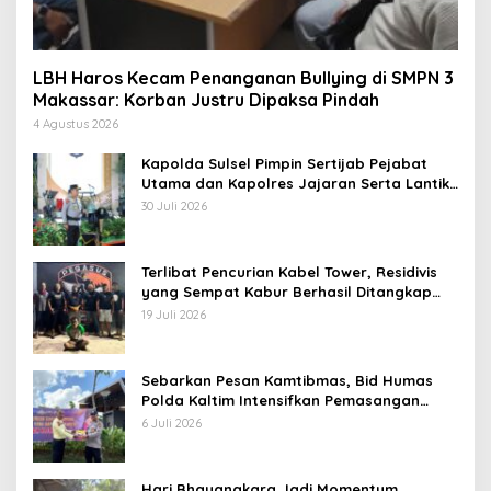
LBH Haros Kecam Penanganan Bullying di SMPN 3
Makassar: Korban Justru Dipaksa Pindah
4 Agustus 2026
Kapolda Sulsel Pimpin Sertijab Pejabat
Utama dan Kapolres Jajaran Serta Lantik
Karolog dan Kapolresta Gowa
30 Juli 2026
Terlibat Pencurian Kabel Tower, Residivis
yang Sempat Kabur Berhasil Ditangkap
Tim Gabungan di Jeneponto
19 Juli 2026
Sebarkan Pesan Kamtibmas, Bid Humas
Polda Kaltim Intensifkan Pemasangan
Spanduk serta Pembagian Stiker
6 Juli 2026
Hari Bhayangkara Jadi Momentum