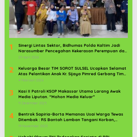
1
Sinergi Lintas Sektor, Bidhumas Polda Kaltim Jadi
Narasumber Pencegahan Kekerasan Perempuan dan
Anak
29 April 2026
2
Keluarga Besar TIM SOROT SULSEL Ucapkan Selamat
Atas Pelantikan Anak Kr. Sijaya Pimred Gerbang Timur
News Com Sebagai Prajurit TNI
4 Februari 2026
3
Kasi II Patroli KSOP Makassar Utama Larang Awak
Media Liputan. “Mohon Media Keluar”
11 Desember 2025
4
Bentrok Sapiria–Borta Memanas Usai Warga Tewas
Ditembak : RS Bantah Lamban Tangani Korban,
Aparat TNI-POLRI Dikerahkan
19 November 2025
Heboh! Oknum TNI Todongkan Senjata di BRI