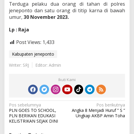
Terduga pelaku dua orang di tahan di polres
jeneponto dan satu orang di titip karna di bawah
umur,
30 November 2023.
Lp : Raja
Post Views:
1,433
Kabupaten jeneponto
Writer: SRJ
Editor: Admin
Ikuti Kami
N
Pos sebelumnya
Pos berikutnya
PLN GOES TO SCHOOL,
Angka 8 Menjadi Huruf ” S ”
a
PLN BERIKAN EDUKASI
Ungkap AKBP Amin Toha
v
KELISTRIKAN SEJAK DINI
i