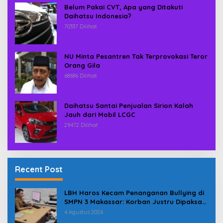
Belum Pakai CVT, Apa yang Ditakuti
Daihatsu Indonesia?
70337 Dilihat
NU Minta Pesantren Tak Terprovokasi Teror
Orang Gila
68686 Dilihat
Daihatsu Santai Penjualan Sirion Kalah
Jauh dari Mobil LCGC
29472 Dilihat
Recent Post
LBH Haros Kecam Penanganan Bullying di
SMPN 3 Makassar: Korban Justru Dipaksa
Pindah
4 Agustus 2026