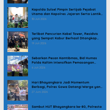
Kapolda Sulsel Pimpin Sertijab Pejabat
Utama dan Kapolres Jajaran Serta Lantik
Karolog dan Kapolresta Gowa
30 Juli 2026
Terlibat Pencurian Kabel Tower, Residivis
yang Sempat Kabur Berhasil Ditangkap
Tim Gabungan di Jeneponto
19 Juli 2026
Sebarkan Pesan Kamtibmas, Bid Humas
Polda Kaltim Intensifkan Pemasangan
Spanduk serta Pembagian Stiker
6 Juli 2026
Hari Bhayangkara Jadi Momentum
Berbagi, Polres Gowa Datangi Warga yang
Membutuhkan
27 Juni 2026
Sambut HUT Bhayangkara ke-80, Polresta