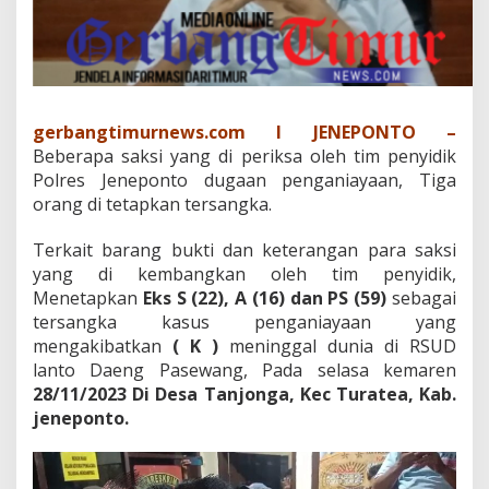
n
T
i
g
a
O
r
gerbangtimurnews.com I JENEPONTO –
a
Beberapa saksi yang di periksa oleh tim penyidik
n
Polres Jeneponto dugaan penganiayaan, Tiga
g
orang di tetapkan tersangka.
D
i
T
Terkait barang bukti dan keterangan para saksi
e
yang di kembangkan oleh tim penyidik,
t
Menetapkan
Eks S (22), A (16) dan PS (59)
sebagai
a
tersangka kasus penganiayaan yang
p
mengakibatkan
( K )
meninggal dunia di RSUD
k
a
lanto Daeng Pasewang, Pada selasa kemaren
n
28/11/2023 Di Desa Tanjonga, Kec Turatea, Kab.
T
jeneponto.
e
r
s
a