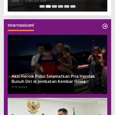
Sosial
|
3 Februari 2026
Pem
Internasioanl
Aksi Heroik Polisi Selamatkan Pria Hendak
Bunuh Diri di Jembatan Kembar Gowa
3719 Dilihat