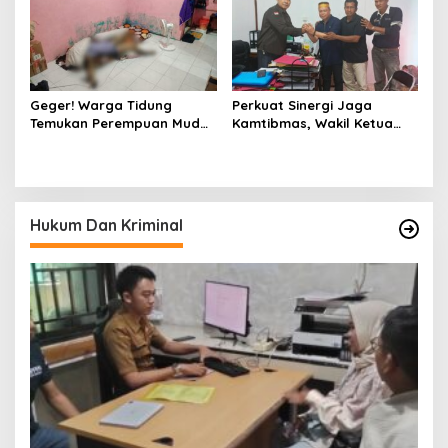
Geger! Warga Tidung
Perkuat Sinergi Jaga
Temukan Perempuan Muda
Kamtibmas, Wakil Ketua
Asal Toraja Utara Tak
KKSS Kutai Barat
Bernyawa di Kamar Kos
Silaturahmi ke Dewan Adat
Hukum Dan Kriminal