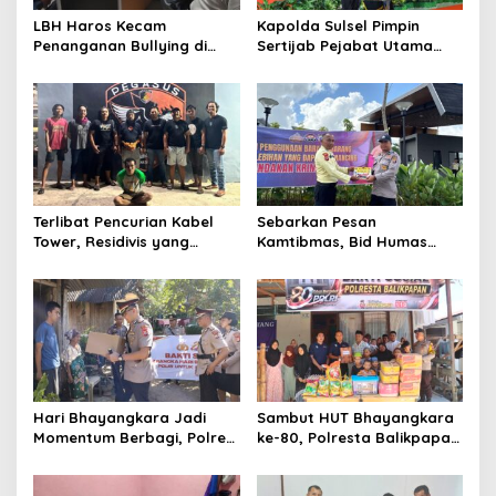
LBH Haros Kecam
Kapolda Sulsel Pimpin
Penanganan Bullying di
Sertijab Pejabat Utama
SMPN 3 Makassar: Korban
dan Kapolres Jajaran
Justru Dipaksa Pindah
Serta Lantik Karolog dan
Kapolresta Gowa
Terlibat Pencurian Kabel
Sebarkan Pesan
Tower, Residivis yang
Kamtibmas, Bid Humas
Sempat Kabur Berhasil
Polda Kaltim Intensifkan
Ditangkap Tim Gabungan di
Pemasangan Spanduk
Jeneponto
serta Pembagian Stiker
Hari Bhayangkara Jadi
Sambut HUT Bhayangkara
Momentum Berbagi, Polres
ke-80, Polresta Balikpapan
Gowa Datangi Warga yang
Gelar Bakti Sosial di Panti
Membutuhkan
Asuhan Jabal Rahmah