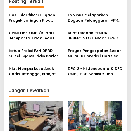
Posting Terkait
g
a
Hasil Klarifikasi Dugaan
Ls Vinus Melaporkan
s
Proyek Jaringan Pipa
Dugaan Pelanggaran APK
Saluran Air Bersih Desa
ke Bawaslu Kabupaten
i
Gunung Silanu
Jeneponto/ Harus Tegas.
GMNI Dan OMPI/Bupati
Kuat Dugaan PEMDA
p
Jeneponto Tidak Tegas
JENEPONTO Dengan DPRD
Menyikapi Masalah
JENEPONTO Tidak Menjalin
o
Tambang Ilegal Yang
Hubungan Secara
Ketua Fraksi PAN DPRD
Proyek Pengaspalan Sudah
s
Menelan Korban Jiwa.
Harmonis.
Sulsel Syamsuddin Karlos
Mulai Di Coredrill Dari Segi
SE Adakan Reses di Desa
Ketebalan Di Jalan Poros
Jombe Kabupaten
Mangepon, Buloloe
Niat Memperkosa Anak
DPC GMNI Jeneponto & DPD
Jeneponto
Gadis Tetangga, Manjat
OMPI, RDP Komisi 3 Dan
Lewat Jendela Rumah
Komisi 2 DPRD JENEPONTO
Korban.
Bersama Keluarga Korban
Jiwa Akibat Tambang Pasir
Jangan Lewatkan
Di Duga Ilegal