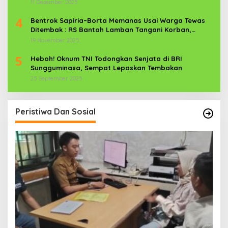
11 Desember 2025
4
Bentrok Sapiria–Borta Memanas Usai Warga Tewas
Ditembak : RS Bantah Lamban Tangani Korban,
Aparat TNI-POLRI Dikerahkan
19 November 2025
5
Heboh! Oknum TNI Todongkan Senjata di BRI
Sungguminasa, Sempat Lepaskan Tembakan
25 September 2025
Peristiwa Dan Sosial