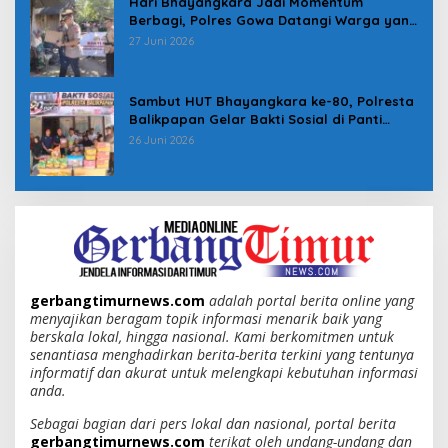
Hari Bhayangkara Jadi Momentum
Berbagi, Polres Gowa Datangi Warga yang
Membutuhkan
27 Juni 2026
Sambut HUT Bhayangkara ke-80, Polresta
Balikpapan Gelar Bakti Sosial di Panti
Asuhan Jabal Rahmah
26 Juni 2026
gerbangtimurnews.com
adalah portal berita online yang
menyajikan beragam topik informasi menarik baik yang
berskala lokal, hingga nasional. Kami berkomitmen untuk
senantiasa menghadirkan berita-berita terkini yang tentunya
informatif dan akurat untuk melengkapi kebutuhan informasi
anda.
Sebagai bagian dari pers lokal dan nasional, portal berita
gerbangtimurnews.com
terikat oleh undang-undang dan