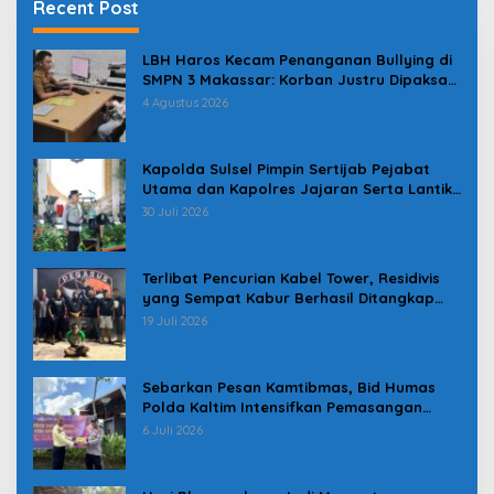
Recent Post
LBH Haros Kecam Penanganan Bullying di
SMPN 3 Makassar: Korban Justru Dipaksa
Pindah
4 Agustus 2026
Kapolda Sulsel Pimpin Sertijab Pejabat
Utama dan Kapolres Jajaran Serta Lantik
Karolog dan Kapolresta Gowa
30 Juli 2026
Terlibat Pencurian Kabel Tower, Residivis
yang Sempat Kabur Berhasil Ditangkap
Tim Gabungan di Jeneponto
19 Juli 2026
Sebarkan Pesan Kamtibmas, Bid Humas
Polda Kaltim Intensifkan Pemasangan
Spanduk serta Pembagian Stiker
6 Juli 2026