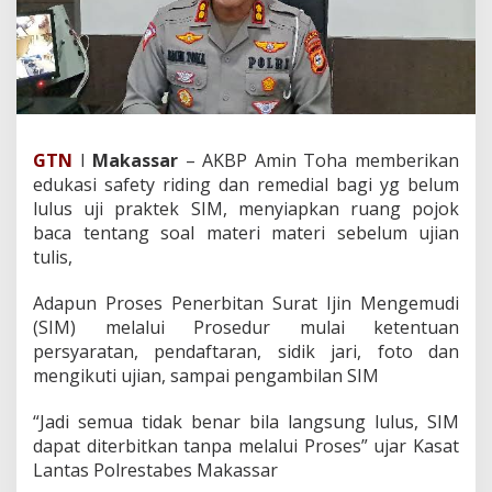
f
"
S
”
U
n
g
k
GTN
I
Makassar
– AKBP Amin Toha memberikan
a
edukasi safety riding dan remedial bagi yg belum
p
lulus uji praktek SIM, menyiapkan ruang pojok
A
K
baca tentang soal materi materi sebelum ujian
B
tulis,
P
A
Adapun Proses Penerbitan Surat Ijin Mengemudi
m
(SIM) melalui Prosedur mulai ketentuan
i
n
persyaratan, pendaftaran, sidik jari, foto dan
T
mengikuti ujian, sampai pengambilan SIM
o
h
“Jadi semua tidak benar bila langsung lulus, SIM
a
dapat diterbitkan tanpa melalui Proses” ujar Kasat
Lantas Polrestabes Makassar