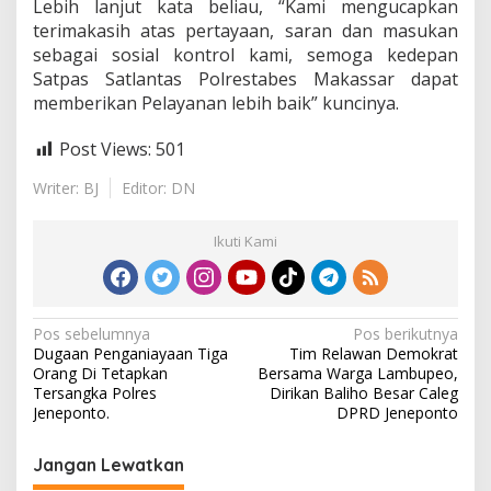
Lebih lanjut kata beliau, “Kami mengucapkan
terimakasih atas pertayaan, saran dan masukan
sebagai sosial kontrol kami, semoga kedepan
Satpas Satlantas Polrestabes Makassar dapat
memberikan Pelayanan lebih baik” kuncinya.
Post Views:
501
Writer: BJ
Editor: DN
Ikuti Kami
N
Pos sebelumnya
Pos berikutnya
Dugaan Penganiayaan Tiga
Tim Relawan Demokrat
a
Orang Di Tetapkan
Bersama Warga Lambupeo,
v
Tersangka Polres
Dirikan Baliho Besar Caleg
Jeneponto.
DPRD Jeneponto
i
g
Jangan Lewatkan