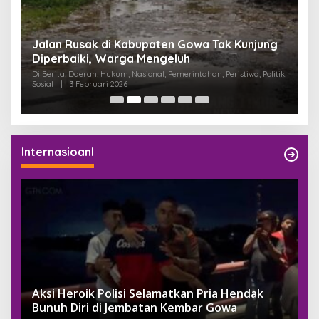
:
Jalan Rusak di Kabupaten Gowa Tak Kunjung
K
Diperbaiki, Warga Mengeluh
P
K
Di Berita, Daerah, Hukum, Nasional, Pemerintahan, Peristiwa, Politik,
Di
Sosial
|
3 Februari 2026
Pem
Internasioanl
Aksi Heroik Polisi Selamatkan Pria Hendak
Bunuh Diri di Jembatan Kembar Gowa