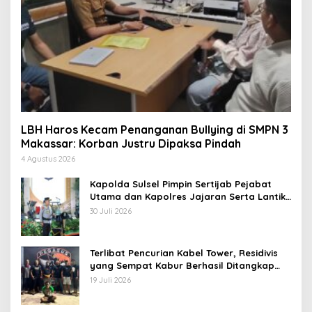
LBH Haros Kecam Penanganan Bullying di SMPN 3
Makassar: Korban Justru Dipaksa Pindah
4 Agustus 2026
Kapolda Sulsel Pimpin Sertijab Pejabat
Utama dan Kapolres Jajaran Serta Lantik
Karolog dan Kapolresta Gowa
30 Juli 2026
Terlibat Pencurian Kabel Tower, Residivis
yang Sempat Kabur Berhasil Ditangkap
Tim Gabungan di Jeneponto
19 Juli 2026