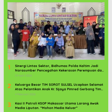
1
Sinergi Lintas Sektor, Bidhumas Polda Kaltim Jadi
Narasumber Pencegahan Kekerasan Perempuan dan
Anak
29 April 2026
2
Keluarga Besar TIM SOROT SULSEL Ucapkan Selamat
Atas Pelantikan Anak Kr. Sijaya Pimred Gerbang Timur
News Com Sebagai Prajurit TNI
4 Februari 2026
3
Kasi II Patroli KSOP Makassar Utama Larang Awak
Media Liputan. “Mohon Media Keluar”