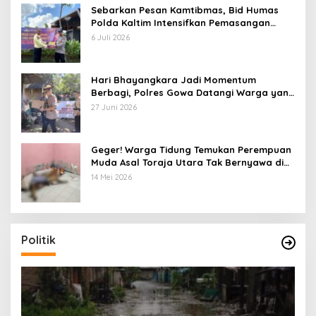
Sebarkan Pesan Kamtibmas, Bid Humas
Polda Kaltim Intensifkan Pemasangan
Spanduk serta Pembagian Stiker
6 Juli 2026
Hari Bhayangkara Jadi Momentum
Berbagi, Polres Gowa Datangi Warga yang
Membutuhkan
27 Juni 2026
Geger! Warga Tidung Temukan Perempuan
Muda Asal Toraja Utara Tak Bernyawa di
Kamar Kos
14 Mei 2026
Politik