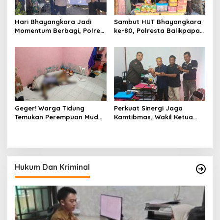
Hari Bhayangkara Jadi
Sambut HUT Bhayangkara
Momentum Berbagi, Polres
ke-80, Polresta Balikpapan
Gowa Datangi Warga yang
Gelar Bakti Sosial di Panti
Membutuhkan
Asuhan Jabal Rahmah
Geger! Warga Tidung
Perkuat Sinergi Jaga
Temukan Perempuan Muda
Kamtibmas, Wakil Ketua
Asal Toraja Utara Tak
KKSS Kutai Barat
Bernyawa di Kamar Kos
Silaturahmi ke Dewan Adat
Hukum Dan Kriminal