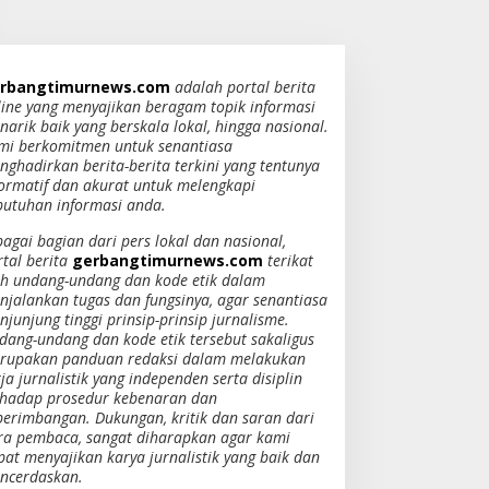
rbangtimurnews.com
adalah portal berita
line yang menyajikan beragam topik informasi
narik baik yang berskala lokal, hingga nasional.
mi berkomitmen untuk senantiasa
nghadirkan berita-berita terkini yang tentunya
formatif dan akurat untuk melengkapi
butuhan informasi anda.
bagai bagian dari pers lokal dan nasional,
rtal berita
gerbangtimurnews.com
terikat
eh undang-undang dan kode etik dalam
njalankan tugas dan fungsinya, agar senantiasa
junjung tinggi prinsip-prinsip jurnalisme.
dang-undang dan kode etik tersebut sakaligus
rupakan panduan redaksi dalam melakukan
ja jurnalistik yang independen serta disiplin
rhadap prosedur kebenaran dan
berimbangan. Dukungan, kritik dan saran dari
ra pembaca, sangat diharapkan agar kami
pat menyajikan karya jurnalistik yang baik dan
ncerdaskan.