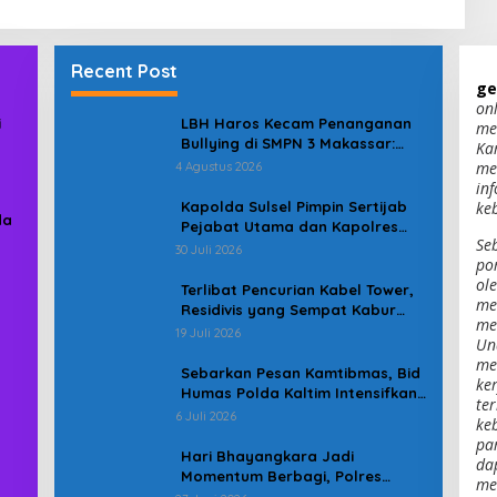
Recent Post
ge
on
i
LBH Haros Kecam Penanganan
me
Bullying di SMPN 3 Makassar:
Ka
Korban Justru Dipaksa Pindah
me
4 Agustus 2026
in
Kapolda Sulsel Pimpin Sertijab
ke
da
Pejabat Utama dan Kapolres
Se
Jajaran Serta Lantik Karolog
30 Juli 2026
po
dan Kapolresta Gowa
ol
Terlibat Pencurian Kabel Tower,
me
Residivis yang Sempat Kabur
men
Berhasil Ditangkap Tim
19 Juli 2026
Un
Gabungan di Jeneponto
me
Sebarkan Pesan Kamtibmas, Bid
ker
Humas Polda Kaltim Intensifkan
te
Pemasangan Spanduk serta
6 Juli 2026
ke
Pembagian Stiker
pa
Hari Bhayangkara Jadi
da
Momentum Berbagi, Polres
me
Gowa Datangi Warga yang