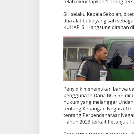
i
telah menetapkan 1 orang tersa
D
a
SH selaku Kepala Sekolah, dit
n
dua alat bukti yang sah sebaga
a
KUHAP. SH Iangsung ditahan d
B
o
s
2
0
1
8
–
2
0
2
3
Penyidik menemukan bahwa da
penggunaan Dana BOS,SH did
hukum yang melanggar Undan
tentang Keuangan Negara; U
tentang Perbendaharaar Negar
Tahun 2023 terkait Petunjuk 