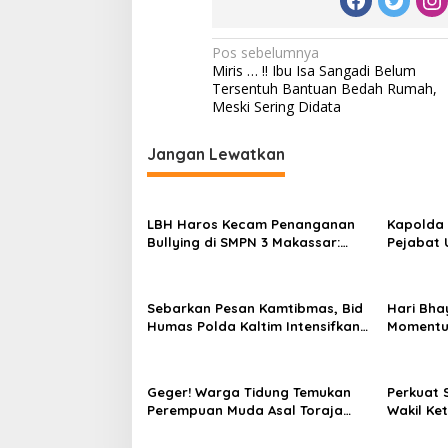
N
Pos sebelumnya
Miris … !! Ibu Isa Sangadi Belum
a
Tersentuh Bantuan Bedah Rumah,
v
Meski Sering Didata
i
Jangan Lewatkan
g
a
s
LBH Haros Kecam Penanganan
Kapolda 
Bullying di SMPN 3 Makassar:
Pejabat 
i
Korban Justru Dipaksa Pindah
Jajaran 
p
dan Kap
o
Sebarkan Pesan Kamtibmas, Bid
Hari Bha
Humas Polda Kaltim Intensifkan
Momentu
s
Pemasangan Spanduk serta
Datangi
Pembagian Stiker
Membutu
Geger! Warga Tidung Temukan
Perkuat 
Perempuan Muda Asal Toraja
Wakil Ke
Utara Tak Bernyawa di Kamar
Silatura
Kos