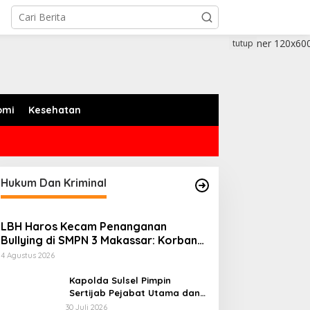
tutup
omi
Kesehatan
Hukum Dan Kriminal
LBH Haros Kecam Penanganan
Bullying di SMPN 3 Makassar: Korban
Justru Dipaksa Pindah
4 Agustus 2026
Kapolda Sulsel Pimpin
Sertijab Pejabat Utama dan
Kapolres Jajaran Serta
30 Juli 2026