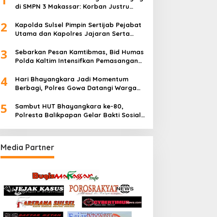
di SMPN 3 Makassar: Korban Justru
Dipaksa Pindah
2
Kapolda Sulsel Pimpin Sertijab Pejabat
Utama dan Kapolres Jajaran Serta
Lantik Karolog dan Kapolresta Gowa
3
Sebarkan Pesan Kamtibmas, Bid Humas
Polda Kaltim Intensifkan Pemasangan
Spanduk serta Pembagian Stiker
4
Hari Bhayangkara Jadi Momentum
Berbagi, Polres Gowa Datangi Warga
yang Membutuhkan
5
Sambut HUT Bhayangkara ke-80,
Polresta Balikpapan Gelar Bakti Sosial
di Panti Asuhan Jabal Rahmah
Media Partner