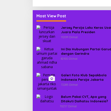
Most View Post
Jersey Persija Laku Keras Usa
Juara Piala Presiden
112091 Dilihat
Ini Dia Hubungan Partai Garu
dengan Gerindra
82920 Dilihat
Galeri Foto Klub Sepakbola
Indonesia Persija Jakarta
72285 Dilihat
Belum Pakai CVT, Apa yang
Ditakuti Daihatsu Indonesia?
70257 Dilihat