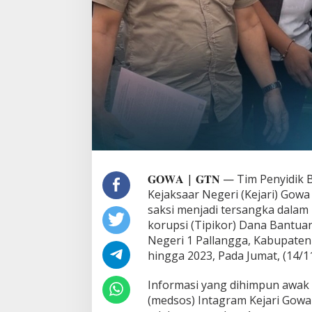
g
a
S
e
b
a
g
a
i
T
e
r
s
a
𝐆𝐎𝐖𝐀 | 𝐆𝐓𝐍 —
Tim Penyidik 
n
Kejaksaar Negeri (Kejari) Gowa
g
saksi menjadi tersangka dalam
k
korupsi (Tipikor) Dana Bantua
a
K
Negeri 1 Pallangga, Kabupate
o
hingga 2023, Pada Jumat, (14/1
r
u
Informasi yang dihimpun awak 
p
(medsos) Intagram Kejari Gowa
s