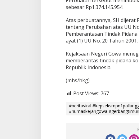
Perbuatan tersebut menimbul
sebesar Rp1.374.145.954.
Atas perbuatannya, SH dijerat 
tentang Perubahan atas UU No
Pemberantasan Tindak Pidana Ko
ayat (1) UU No. 20 Tahun 2001.
Kejaksaan Negeri Gowa meneg
memberantas tindak pidana kor
Republik Indonesia.
(mhs/hkg)
Post Views:
767
#beritaviral #kepseksmpn1pallang
#humaskejarigowa #gerbangtimu
I