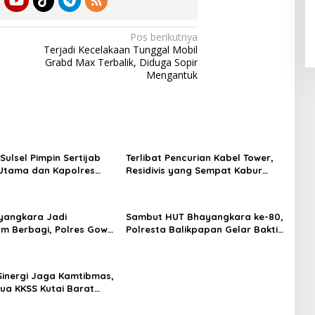
Pos berikutnya
Terjadi Kecelakaan Tunggal Mobil
Grabd Max Terbalik, Diduga Sopir
Mengantuk
Sulsel Pimpin Sertijab
Terlibat Pencurian Kabel Tower,
Utama dan Kapolres
Residivis yang Sempat Kabur
Serta Lantik Karolog
Berhasil Ditangkap Tim
olresta Gowa
Gabungan di Jeneponto
yangkara Jadi
Sambut HUT Bhayangkara ke-80,
m Berbagi, Polres Gowa
Polresta Balikpapan Gelar Bakti
 Warga yang
Sosial di Panti Asuhan Jabal
hkan
Rahmah
Sinergi Jaga Kamtibmas,
tua KKSS Kutai Barat
hmi ke Dewan Adat