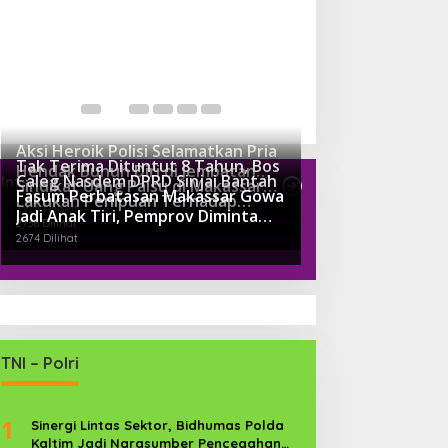
Aksi Heroik Polisi Selamatkan Pria
Tak Terima Dituntut 8 Tahun, Bos
Hendak Bunuh Diri di Jembatan
Caleg Nasdem DPRD Sinjai Bantah
Internasioanl
Sindikat Uang Palsu di Makassar
Kembar Gowa
Fasum Perbatasan Makassar Gowa
3718 Dilihat
Lakukan Penipuan Terhadap
Ngaku Sudah Suap Jaksa Dengan
2926 Dilihat
Jadi Anak Tiri, Pemprov Diminta
Pengusaha Tambang
Miliaran
2736 Dilihat
Perhatikan
2674 Dilihat
TNI – Polri
1
Sinergi Lintas Sektor, Bidhumas Polda
Kaltim Jadi Narasumber Pencegahan