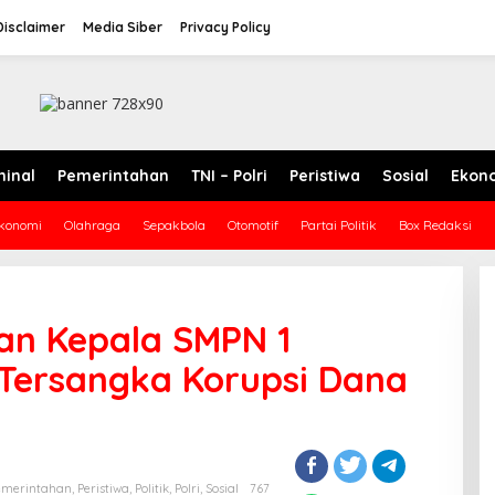
Disclaimer
Media Siber
Privacy Policy
minal
Pemerintahan
TNI – Polri
Peristiwa
Sosial
Ekon
konomi
Olahraga
Sepakbola
Otomotif
Partai Politik
Box Redaksi
an Kepala SMPN 1
 Tersangka Korupsi Dana
emerintahan
,
Peristiwa
,
Politik
,
Polri
,
Sosial
767