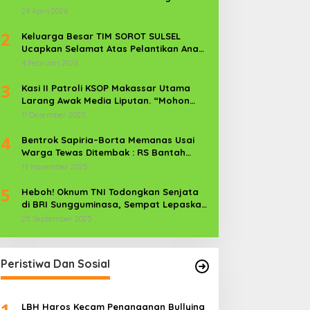
Kekerasan Perempuan dan Anak
29 April 2026
2
Keluarga Besar TIM SOROT SULSEL
Ucapkan Selamat Atas Pelantikan Anak
Kr. Sijaya Pimred Gerbang Timur News
4 Februari 2026
Com Sebagai Prajurit TNI
3
Kasi II Patroli KSOP Makassar Utama
Larang Awak Media Liputan. “Mohon
Media Keluar”
11 Desember 2025
4
Bentrok Sapiria–Borta Memanas Usai
Warga Tewas Ditembak : RS Bantah
Lamban Tangani Korban, Aparat TNI-
19 November 2025
POLRI Dikerahkan
5
Heboh! Oknum TNI Todongkan Senjata
di BRI Sungguminasa, Sempat Lepaskan
Tembakan
25 September 2025
Peristiwa Dan Sosial
1
LBH Haros Kecam Penanganan Bullying