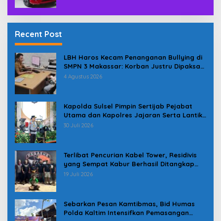
Recent Post
LBH Haros Kecam Penanganan Bullying di
SMPN 3 Makassar: Korban Justru Dipaksa
Pindah
4 Agustus 2026
Kapolda Sulsel Pimpin Sertijab Pejabat
Utama dan Kapolres Jajaran Serta Lantik
Karolog dan Kapolresta Gowa
30 Juli 2026
Terlibat Pencurian Kabel Tower, Residivis
yang Sempat Kabur Berhasil Ditangkap
Tim Gabungan di Jeneponto
19 Juli 2026
Sebarkan Pesan Kamtibmas, Bid Humas
Polda Kaltim Intensifkan Pemasangan