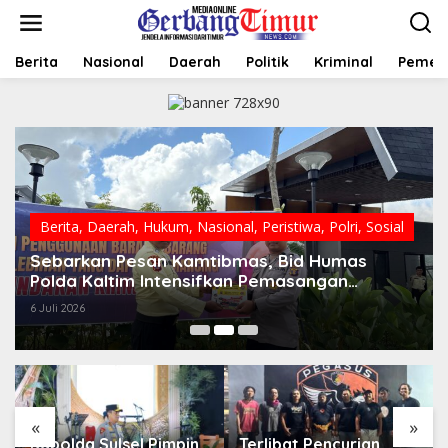
L
e
w
a
Berita
Nasional
Daerah
Politik
Kriminal
Pemer
t
i
k
e
k
o
n
t
e
Berita
,
Daerah
,
Hukum
,
Nasional
,
Peristiwa
,
Polri
,
Sosial
n
Sebarkan Pesan Kamtibmas, Bid Humas
Polda Kaltim Intensifkan Pemasangan
Spanduk serta Pembagian Stiker
6 Juli 2026
«
»
Kapolda Sulsel Pimpin
Terlibat Pencurian