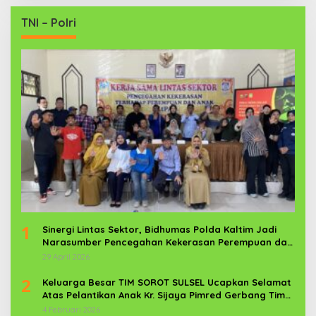
TNI – Polri
1
Sinergi Lintas Sektor, Bidhumas Polda Kaltim Jadi
Narasumber Pencegahan Kekerasan Perempuan dan
Anak
29 April 2026
2
Keluarga Besar TIM SOROT SULSEL Ucapkan Selamat
Atas Pelantikan Anak Kr. Sijaya Pimred Gerbang Timur
News Com Sebagai Prajurit TNI
4 Februari 2026