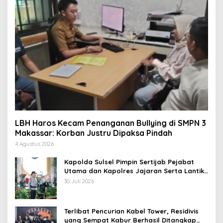
LBH Haros Kecam Penanganan Bullying di SMPN 3
Makassar: Korban Justru Dipaksa Pindah
4 Agustus 2026
Kapolda Sulsel Pimpin Sertijab Pejabat
Utama dan Kapolres Jajaran Serta Lantik
Karolog dan Kapolresta Gowa
30 Juli 2026
Terlibat Pencurian Kabel Tower, Residivis
yang Sempat Kabur Berhasil Ditangkap