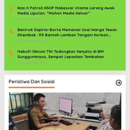
3
Kasi II Patroli KSOP Makassar Utama Larang Awak
Media Liputan. “Mohon Media Keluar”
11 Desember 2025
4
Bentrok Sapiria–Borta Memanas Usai Warga Tewas
Ditembak : RS Bantah Lamban Tangani Korban,
Aparat TNI-POLRI Dikerahkan
19 November 2025
5
Heboh! Oknum TNI Todongkan Senjata di BRI
Sungguminasa, Sempat Lepaskan Tembakan
25 September 2025
Peristiwa Dan Sosial