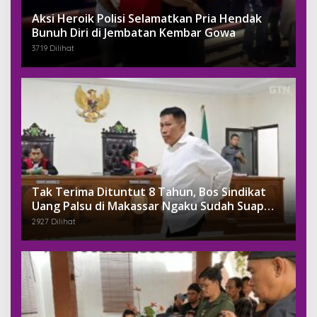
Aksi Heroik Polisi Selamatkan Pria Hendak
Bunuh Diri di Jembatan Kembar Gowa
3719 Dilihat
Tak Terima Dituntut 8 Tahun, Bos Sindikat
Uang Palsu di Makassar Ngaku Sudah Suap
Jaksa Dengan Miliaran
2927 Dilihat