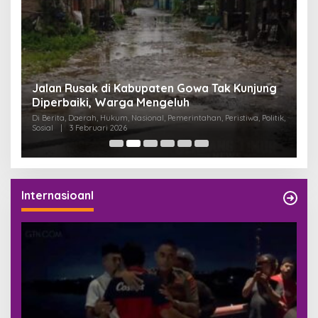
:
Jalan Rusak di Kabupaten Gowa Tak Kunjung
K
Diperbaiki, Warga Mengeluh
P
K
Di Berita, Daerah, Hukum, Nasional, Pemerintahan, Peristiwa, Politik,
Di
Sosial
|
3 Februari 2026
Pem
Internasioanl