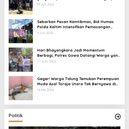
Tim Gabungan di Jeneponto
19 Juli 2026
Sebarkan Pesan Kamtibmas, Bid Humas
Polda Kaltim Intensifkan Pemasangan
Spanduk serta Pembagian Stiker
6 Juli 2026
Hari Bhayangkara Jadi Momentum
Berbagi, Polres Gowa Datangi Warga yang
Membutuhkan
27 Juni 2026
Geger! Warga Tidung Temukan Perempuan
Muda Asal Toraja Utara Tak Bernyawa di
Kamar Kos
14 Mei 2026
Politik