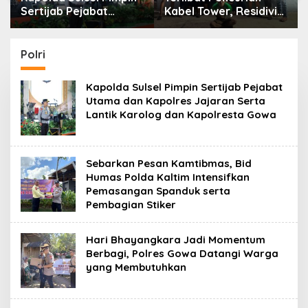
Sertijab Pejabat
Kabel Tower, Residivis
Utama dan Kapolres
yang Sempat Kabur
Jajaran Serta Lantik
Berhasil Ditangkap
Karolog dan
Tim Gabungan di
Polri
Kapolresta Gowa
Jeneponto
Kapolda Sulsel Pimpin Sertijab Pejabat
Utama dan Kapolres Jajaran Serta
Lantik Karolog dan Kapolresta Gowa
Sebarkan Pesan Kamtibmas, Bid
Humas Polda Kaltim Intensifkan
Pemasangan Spanduk serta
Pembagian Stiker
Hari Bhayangkara Jadi Momentum
Berbagi, Polres Gowa Datangi Warga
yang Membutuhkan