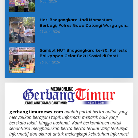
Spanduk serta Pembagian Stiker
6 Juli 2026
Hari Bhayangkara Jadi Momentum
Berbagi, Polres Gowa Datangi Warga yang
Membutuhkan
27 Juni 2026
Sambut HUT Bhayangkara ke-80, Polresta
Balikpapan Gelar Bakti Sosial di Panti
Asuhan Jabal Rahmah
26 Juni 2026
gerbangtimurnews.com
adalah portal berita online yang
menyajikan beragam topik informasi menarik baik yang
berskala lokal, hingga nasional. Kami berkomitmen untuk
senantiasa menghadirkan berita-berita terkini yang tentunya
informatif dan akurat untuk melengkapi kebutuhan informasi