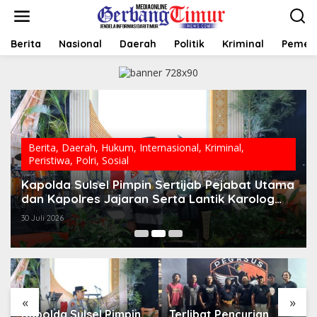
L
e
w
a
Berita
Nasional
Daerah
Politik
Kriminal
Pemer
t
i
k
e
k
o
n
t
Berita
,
Daerah
,
Hukum
,
Internasional
,
Kriminal
,
e
Peristiwa
,
Polri
,
Sosial
n
Kapolda Sulsel Pimpin Sertijab Pejabat Utama
dan Kapolres Jajaran Serta Lantik Karolog
dan Kapolresta Gowa
30 Juli 2026
«
»
Kapolda Sulsel Pimpin
Terlibat Pencurian