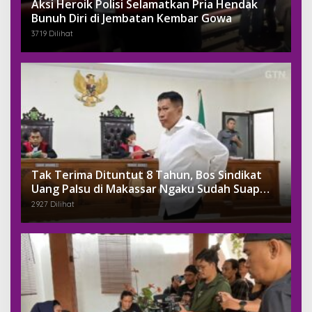
Aksi Heroik Polisi Selamatkan Pria Hendak
Bunuh Diri di Jembatan Kembar Gowa
3719 Dilihat
Tak Terima Dituntut 8 Tahun, Bos Sindikat
Uang Palsu di Makassar Ngaku Sudah Suap
Jaksa Dengan Miliaran
2927 Dilihat