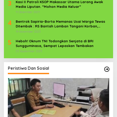
3
Kasi II Patroli KSOP Makassar Utama Larang Awak
Media Liputan. “Mohon Media Keluar”
11 Desember 2025
4
Bentrok Sapiria–Borta Memanas Usai Warga Tewas
Ditembak : RS Bantah Lamban Tangani Korban,
Aparat TNI-POLRI Dikerahkan
19 November 2025
5
Heboh! Oknum TNI Todongkan Senjata di BRI
Sungguminasa, Sempat Lepaskan Tembakan
25 September 2025
Peristiwa Dan Sosial