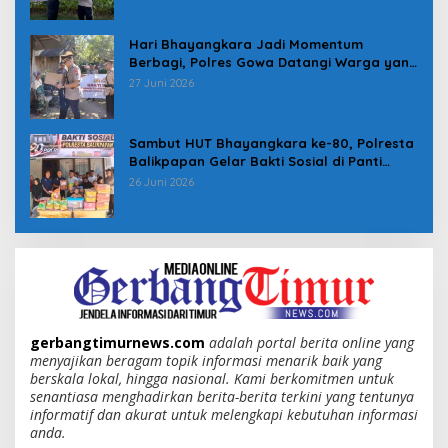
Hari Bhayangkara Jadi Momentum
Berbagi, Polres Gowa Datangi Warga yang
Membutuhkan
27 Juni 2026
Sambut HUT Bhayangkara ke-80, Polresta
Balikpapan Gelar Bakti Sosial di Panti
Asuhan Jabal Rahmah
26 Juni 2026
gerbangtimurnews.com
adalah portal berita online yang
menyajikan beragam topik informasi menarik baik yang
berskala lokal, hingga nasional. Kami berkomitmen untuk
senantiasa menghadirkan berita-berita terkini yang tentunya
informatif dan akurat untuk melengkapi kebutuhan informasi
anda.