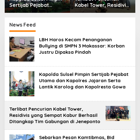
Sertijab Pejabat
Kabel Tower, Residivis
Utama dan Kapolres
yang Sempat Kabur
Jajaran Serta Lantik
Berhasil Ditangkap
Karolog dan
Tim Gabungan di
News Feed
Kapolresta Gowa
Jeneponto
A
LBH Haros Kecam Penanganan
d
Bullying di SMPN 3 Makassar: Korban
m
Justru Dipaksa Pindah
i
n
Kapolda Sulsel Pimpin Sertijab Pejabat
Utama dan Kapolres Jajaran Serta
Lantik Karolog dan Kapolresta Gowa
Terlibat Pencurian Kabel Tower,
Residivis yang Sempat Kabur Berhasil
Ditangkap Tim Gabungan di Jeneponto
Sebarkan Pesan Kamtibmas, Bid