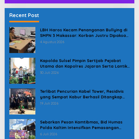
Recent Post
LBH Haros Kecam Penanganan Bullying di
SMPN 3 Makassar: Korban Justru Dipaksa
Pindah
4 Agustus 2026
Kapolda Sulsel Pimpin Sertijab Pejabat
Utama dan Kapolres Jajaran Serta Lantik
Karolog dan Kapolresta Gowa
30 Juli 2026
Terlibat Pencurian Kabel Tower, Residivis
yang Sempat Kabur Berhasil Ditangkap
Tim Gabungan di Jeneponto
19 Juli 2026
Sebarkan Pesan Kamtibmas, Bid Humas
Polda Kaltim Intensifkan Pemasangan
Spanduk serta Pembagian Stiker
6 Juli 2026