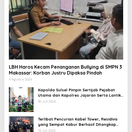
LBH Haros Kecam Penanganan Bullying di SMPN 3
Makassar: Korban Justru Dipaksa Pindah
4 Agustus 2026
Kapolda Sulsel Pimpin Sertijab Pejabat
Utama dan Kapolres Jajaran Serta Lantik
Karolog dan Kapolresta Gowa
30 Juli 2026
Terlibat Pencurian Kabel Tower, Residivis
yang Sempat Kabur Berhasil Ditangkap
Tim Gabungan di Jeneponto
19 Juli 2026