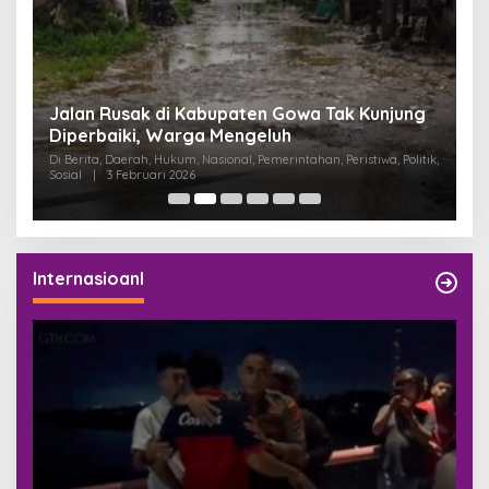
:
Jalan Rusak di Kabupaten Gowa Tak Kunjung
K
Diperbaiki, Warga Mengeluh
P
K
Di Berita, Daerah, Hukum, Nasional, Pemerintahan, Peristiwa, Politik,
Di
Sosial
|
3 Februari 2026
Pem
Internasioanl