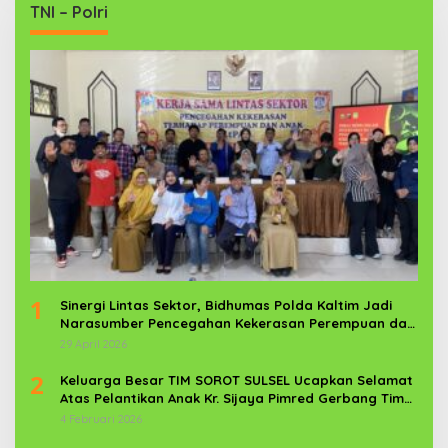
TNI – Polri
1
Sinergi Lintas Sektor, Bidhumas Polda Kaltim Jadi
Narasumber Pencegahan Kekerasan Perempuan dan
Anak
29 April 2026
2
Keluarga Besar TIM SOROT SULSEL Ucapkan Selamat
Atas Pelantikan Anak Kr. Sijaya Pimred Gerbang Timur
News Com Sebagai Prajurit TNI
4 Februari 2026