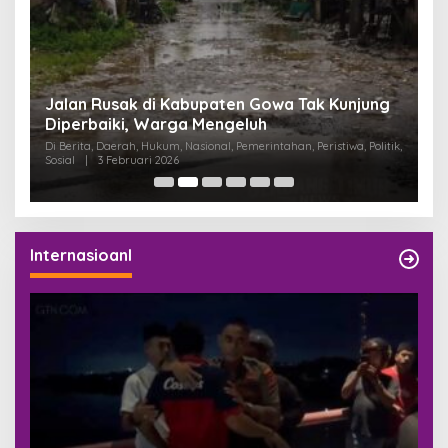
:
Jalan Rusak di Kabupaten Gowa Tak Kunjung
K
Diperbaiki, Warga Mengeluh
P
K
Di Berita, Daerah, Hukum, Nasional, Pemerintahan, Peristiwa, Politik,
Di
Sosial
|
3 Februari 2026
Pem
Internasioanl