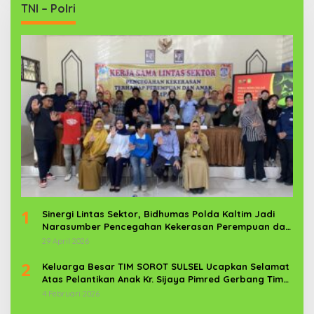
TNI – Polri
1
Sinergi Lintas Sektor, Bidhumas Polda Kaltim Jadi
Narasumber Pencegahan Kekerasan Perempuan dan
Anak
29 April 2026
2
Keluarga Besar TIM SOROT SULSEL Ucapkan Selamat
Atas Pelantikan Anak Kr. Sijaya Pimred Gerbang Timur
News Com Sebagai Prajurit TNI
4 Februari 2026