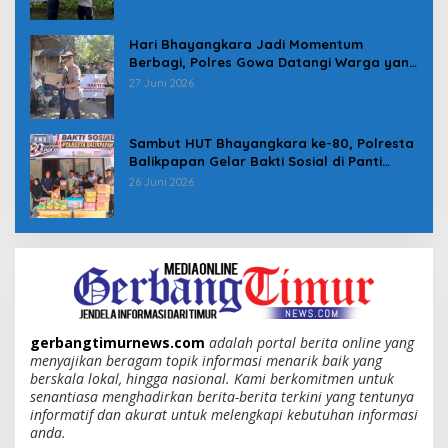
Hari Bhayangkara Jadi Momentum
Berbagi, Polres Gowa Datangi Warga yang
Membutuhkan
27 Juni 2026
Sambut HUT Bhayangkara ke-80, Polresta
Balikpapan Gelar Bakti Sosial di Panti
Asuhan Jabal Rahmah
26 Juni 2026
gerbangtimurnews.com
adalah portal berita online yang
menyajikan beragam topik informasi menarik baik yang
berskala lokal, hingga nasional. Kami berkomitmen untuk
senantiasa menghadirkan berita-berita terkini yang tentunya
informatif dan akurat untuk melengkapi kebutuhan informasi
anda.