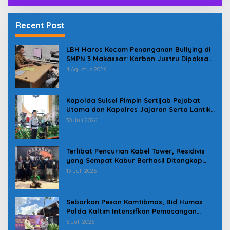
Recent Post
LBH Haros Kecam Penanganan Bullying di
SMPN 3 Makassar: Korban Justru Dipaksa
Pindah
4 Agustus 2026
Kapolda Sulsel Pimpin Sertijab Pejabat
Utama dan Kapolres Jajaran Serta Lantik
Karolog dan Kapolresta Gowa
30 Juli 2026
Terlibat Pencurian Kabel Tower, Residivis
yang Sempat Kabur Berhasil Ditangkap
Tim Gabungan di Jeneponto
19 Juli 2026
Sebarkan Pesan Kamtibmas, Bid Humas
Polda Kaltim Intensifkan Pemasangan
Spanduk serta Pembagian Stiker
6 Juli 2026