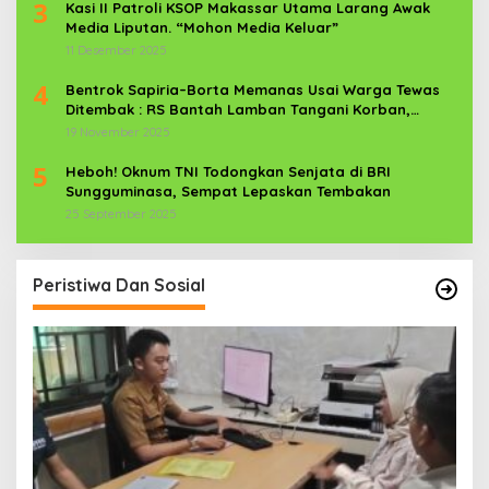
3
Kasi II Patroli KSOP Makassar Utama Larang Awak
Media Liputan. “Mohon Media Keluar”
11 Desember 2025
4
Bentrok Sapiria–Borta Memanas Usai Warga Tewas
Ditembak : RS Bantah Lamban Tangani Korban,
Aparat TNI-POLRI Dikerahkan
19 November 2025
5
Heboh! Oknum TNI Todongkan Senjata di BRI
Sungguminasa, Sempat Lepaskan Tembakan
25 September 2025
Peristiwa Dan Sosial