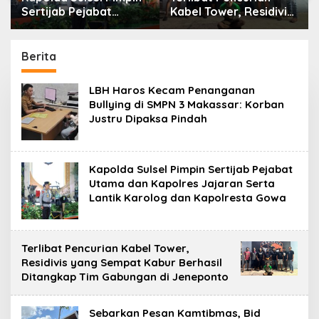
Sertijab Pejabat
Kabel Tower, Residivis
Utama dan Kapolres
yang Sempat Kabur
Jajaran Serta Lantik
Berhasil Ditangkap
Karolog dan
Tim Gabungan di
Berita
Kapolresta Gowa
Jeneponto
LBH Haros Kecam Penanganan
Bullying di SMPN 3 Makassar: Korban
Justru Dipaksa Pindah
Kapolda Sulsel Pimpin Sertijab Pejabat
Utama dan Kapolres Jajaran Serta
Lantik Karolog dan Kapolresta Gowa
Terlibat Pencurian Kabel Tower,
Residivis yang Sempat Kabur Berhasil
Ditangkap Tim Gabungan di Jeneponto
Sebarkan Pesan Kamtibmas, Bid