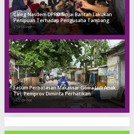
Caleg Nasdem DPRD Sinjai Bantah Lakukan
Penipuan Terhadap Pengusaha Tambang
2739 Dilihat
Fasum Perbatasan Makassar Gowa Jadi Anak
Tiri, Pemprov Diminta Perhatikan
2677 Dilihat