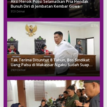
Aksi Heroik Polisi Selamatkan Pria Hendak
Bunuh Diri di Jembatan Kembar Gowa
3721 Dilihat
Tak Terima Dituntut 8 Tahun, Bos Sindikat
Uang Palsu di Makassar Ngaku Sudah Suap
Jaksa Dengan Miliaran
2929 Dilihat