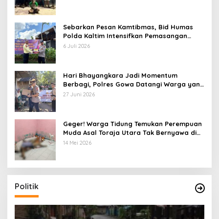
Sebarkan Pesan Kamtibmas, Bid Humas
Polda Kaltim Intensifkan Pemasangan
Spanduk serta Pembagian Stiker
6 Juli 2026
Hari Bhayangkara Jadi Momentum
Berbagi, Polres Gowa Datangi Warga yang
Membutuhkan
27 Juni 2026
Geger! Warga Tidung Temukan Perempuan
Muda Asal Toraja Utara Tak Bernyawa di
Kamar Kos
14 Mei 2026
Politik