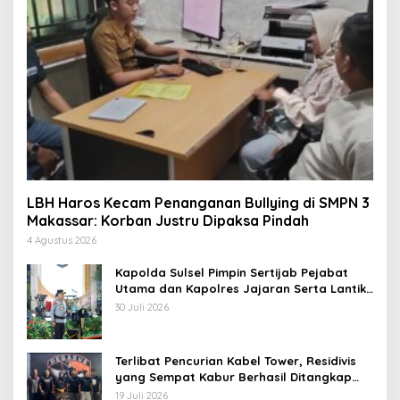
LBH Haros Kecam Penanganan Bullying di SMPN 3
Makassar: Korban Justru Dipaksa Pindah
4 Agustus 2026
Kapolda Sulsel Pimpin Sertijab Pejabat
Utama dan Kapolres Jajaran Serta Lantik
Karolog dan Kapolresta Gowa
30 Juli 2026
Terlibat Pencurian Kabel Tower, Residivis
yang Sempat Kabur Berhasil Ditangkap
Tim Gabungan di Jeneponto
19 Juli 2026