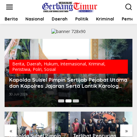
L
e
w
a
Berita
Nasional
Daerah
Politik
Kriminal
Pemer
t
i
k
e
k
o
n
t
Berita
,
Daerah
,
Hukum
,
Internasional
,
Kriminal
,
e
Peristiwa
,
Polri
,
Sosial
n
Kapolda Sulsel Pimpin Sertijab Pejabat Utama
dan Kapolres Jajaran Serta Lantik Karolog
dan Kapolresta Gowa
30 Juli 2026
«
»
Kapolda Sulsel Pimpin
Terlibat Pencurian