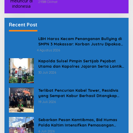
29388 Dilihat
Recent Post
LBH Haros Kecam Penanganan Bullying di
SMPN 3 Makassar: Korban Justru Dipaksa
Pindah
4 Agustus 2026
Kapolda Sulsel Pimpin Sertijab Pejabat
Utama dan Kapolres Jajaran Serta Lantik
Karolog dan Kapolresta Gowa
30 Juli 2026
Terlibat Pencurian Kabel Tower, Residivis
yang Sempat Kabur Berhasil Ditangkap
Tim Gabungan di Jeneponto
19 Juli 2026
Sebarkan Pesan Kamtibmas, Bid Humas
Polda Kaltim Intensifkan Pemasangan
Spanduk serta Pembagian Stiker
6 Juli 2026