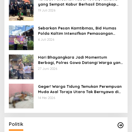
yang Sempat Kabur Berhasil Ditangkap
Tim Gabungan di Jeneponto
19 Juli 2026
Sebarkan Pesan Kamtibmas, Bid Humas
Polda Kaltim Intensifkan Pemasangan
Spanduk serta Pembagian Stiker
6 Juli 2026
Hari Bhayangkara Jadi Momentum
Berbagi, Polres Gowa Datangi Warga yang
Membutuhkan
27 Juni 2026
Geger! Warga Tidung Temukan Perempuan
Muda Asal Toraja Utara Tak Bernyawa di
Kamar Kos
14 Mei 2026
Jalan Rusak di Kabupaten Gowa Tak Kunjung
Diperbaiki, Warga Mengeluh
Di Berita, Daerah, Hukum, Nasional, Pemerintahan, Peristiwa, Politik,
Sosial
|
3 Februari 2026
Politik