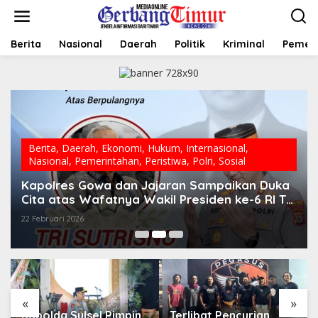
L
e
w
a
Berita
Nasional
Daerah
Politik
Kriminal
Pemer
t
i
k
e
k
o
n
t
Berita
,
Daerah
,
Ekonomi
,
Hukum
,
Internasional
,
e
Nasional
,
Pemerintahan
,
Peristiwa
,
Polri
,
Sosial
n
Kapolres Gowa dan Jajaran Sampaikan Duka
Cita atas Wafatnya Wakil Presiden ke-6 RI Tri
Sutrisno
22 Februari 2026
«
»
Kapolda Sulsel Pimpin
Terlibat Pencurian