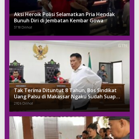
Aksi Heroik Polisi Selamatkan Pria Hendak
Bunuh Diri di Jembatan Kembar Gowa
3718 Dilihat
Tak Terima Dituntut 8 Tahun, Bos Sindikat
Uang Palsu di Makassar Ngaku Sudah Suap
Jaksa Dengan Miliaran
2926 Dilihat