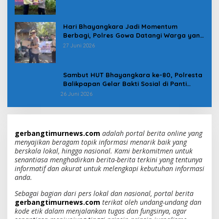
Hari Bhayangkara Jadi Momentum
Berbagi, Polres Gowa Datangi Warga yang
Membutuhkan
27 Juni 2026
Sambut HUT Bhayangkara ke-80, Polresta
Balikpapan Gelar Bakti Sosial di Panti
Asuhan Jabal Rahmah
26 Juni 2026
gerbangtimurnews.com
adalah portal berita online yang
menyajikan beragam topik informasi menarik baik yang
berskala lokal, hingga nasional. Kami berkomitmen untuk
senantiasa menghadirkan berita-berita terkini yang tentunya
informatif dan akurat untuk melengkapi kebutuhan informasi
anda.
Sebagai bagian dari pers lokal dan nasional, portal berita
gerbangtimurnews.com
terikat oleh undang-undang dan
kode etik dalam menjalankan tugas dan fungsinya, agar