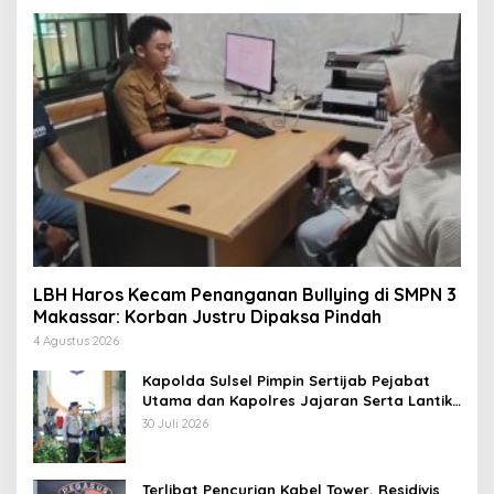
LBH Haros Kecam Penanganan Bullying di SMPN 3
Makassar: Korban Justru Dipaksa Pindah
4 Agustus 2026
Kapolda Sulsel Pimpin Sertijab Pejabat
Utama dan Kapolres Jajaran Serta Lantik
Karolog dan Kapolresta Gowa
30 Juli 2026
Terlibat Pencurian Kabel Tower, Residivis