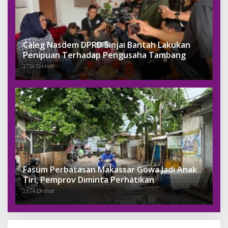
Caleg Nasdem DPRD Sinjai Bantah Lakukan
Penipuan Terhadap Pengusaha Tambang
2736 Dilihat
Fasum Perbatasan Makassar Gowa Jadi Anak
Tiri, Pemprov Diminta Perhatikan
2674 Dilihat