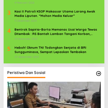
News Com Sebagai Prajurit TNI
4 Februari 2026
3
Kasi II Patroli KSOP Makassar Utama Larang Awak
Media Liputan. “Mohon Media Keluar”
11 Desember 2025
4
Bentrok Sapiria–Borta Memanas Usai Warga Tewas
Ditembak : RS Bantah Lamban Tangani Korban,
Aparat TNI-POLRI Dikerahkan
19 November 2025
5
Heboh! Oknum TNI Todongkan Senjata di BRI
Sungguminasa, Sempat Lepaskan Tembakan
25 September 2025
Peristiwa Dan Sosial