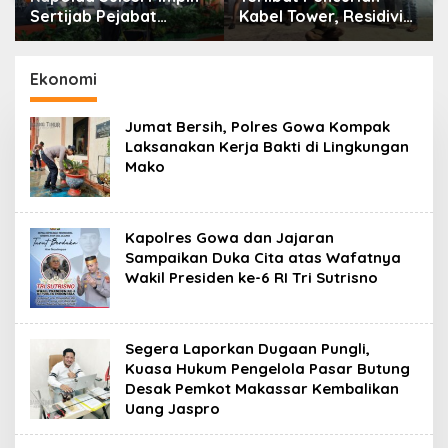
Sertijab Pejabat
Kabel Tower, Residivis
Utama dan Kapolres
yang Sempat Kabur
Jajaran Serta Lantik
Berhasil Ditangkap
Karolog dan
Tim Gabungan di
Ekonomi
Kapolresta Gowa
Jeneponto
Jumat Bersih, Polres Gowa Kompak
Laksanakan Kerja Bakti di Lingkungan
Mako
Kapolres Gowa dan Jajaran
Sampaikan Duka Cita atas Wafatnya
Wakil Presiden ke-6 RI Tri Sutrisno
Segera Laporkan Dugaan Pungli,
Kuasa Hukum Pengelola Pasar Butung
Desak Pemkot Makassar Kembalikan
Uang Jaspro