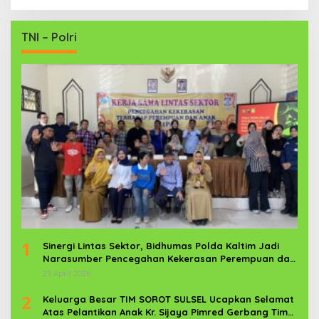
TNI – Polri
1
Sinergi Lintas Sektor, Bidhumas Polda Kaltim Jadi
Narasumber Pencegahan Kekerasan Perempuan dan
Anak
29 April 2026
2
Keluarga Besar TIM SOROT SULSEL Ucapkan Selamat
Atas Pelantikan Anak Kr. Sijaya Pimred Gerbang Timur