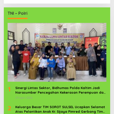
TNI – Polri
1
Sinergi Lintas Sektor, Bidhumas Polda Kaltim Jadi
Narasumber Pencegahan Kekerasan Perempuan dan
Anak
29 April 2026
2
Keluarga Besar TIM SOROT SULSEL Ucapkan Selamat
Atas Pelantikan Anak Kr. Sijaya Pimred Gerbang Timur