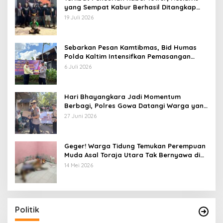
yang Sempat Kabur Berhasil Ditangkap
Tim Gabungan di Jeneponto
19 Juli 2026
Sebarkan Pesan Kamtibmas, Bid Humas
Polda Kaltim Intensifkan Pemasangan
Spanduk serta Pembagian Stiker
6 Juli 2026
Hari Bhayangkara Jadi Momentum
Berbagi, Polres Gowa Datangi Warga yang
Membutuhkan
27 Juni 2026
Geger! Warga Tidung Temukan Perempuan
Muda Asal Toraja Utara Tak Bernyawa di
Kamar Kos
14 Mei 2026
Politik