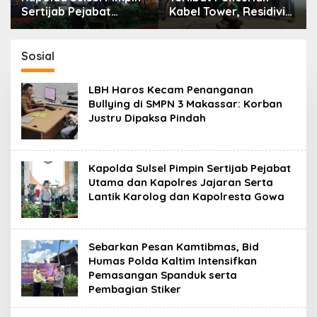
Sertijab Pejabat
Kabel Tower, Residivis
Utama dan Kapolres
yang Sempat Kabur
Jajaran Serta Lantik
Berhasil Ditangkap
Karolog dan
Tim Gabungan di
Sosial
Kapolresta Gowa
Jeneponto
LBH Haros Kecam Penanganan
Bullying di SMPN 3 Makassar: Korban
Justru Dipaksa Pindah
Kapolda Sulsel Pimpin Sertijab Pejabat
Utama dan Kapolres Jajaran Serta
Lantik Karolog dan Kapolresta Gowa
Sebarkan Pesan Kamtibmas, Bid
Humas Polda Kaltim Intensifkan
Pemasangan Spanduk serta
Pembagian Stiker