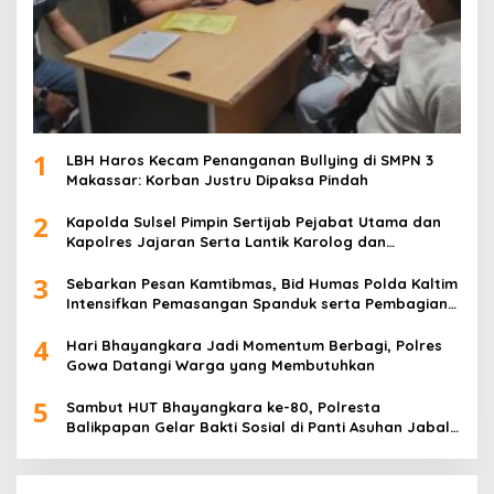
1
LBH Haros Kecam Penanganan Bullying di SMPN 3
Makassar: Korban Justru Dipaksa Pindah
2
Kapolda Sulsel Pimpin Sertijab Pejabat Utama dan
Kapolres Jajaran Serta Lantik Karolog dan
Kapolresta Gowa
3
Sebarkan Pesan Kamtibmas, Bid Humas Polda Kaltim
Intensifkan Pemasangan Spanduk serta Pembagian
Stiker
4
Hari Bhayangkara Jadi Momentum Berbagi, Polres
Gowa Datangi Warga yang Membutuhkan
5
Sambut HUT Bhayangkara ke-80, Polresta
Balikpapan Gelar Bakti Sosial di Panti Asuhan Jabal
Rahmah