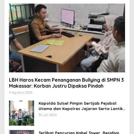
LBH Haros Kecam Penanganan Bullying di SMPN 3
Makassar: Korban Justru Dipaksa Pindah
4 Agustus 2026
Kapolda Sulsel Pimpin Sertijab Pejabat
Utama dan Kapolres Jajaran Serta Lantik
Karolog dan Kapolresta Gowa
30 Juli 2026
Terlibat Pencurian Kabel Tower, Residivis