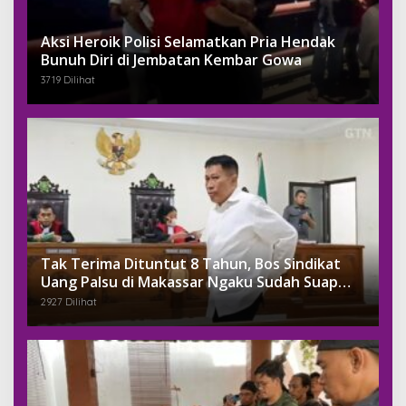
Aksi Heroik Polisi Selamatkan Pria Hendak
Bunuh Diri di Jembatan Kembar Gowa
3719 Dilihat
Tak Terima Dituntut 8 Tahun, Bos Sindikat
Uang Palsu di Makassar Ngaku Sudah Suap
Jaksa Dengan Miliaran
2927 Dilihat