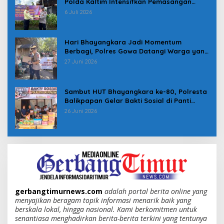
Polda Kaltim Intensifkan Pemasangan
Spanduk serta Pembagian Stiker
6 Juli 2026
Hari Bhayangkara Jadi Momentum
Berbagi, Polres Gowa Datangi Warga yang
Membutuhkan
27 Juni 2026
Sambut HUT Bhayangkara ke-80, Polresta
Balikpapan Gelar Bakti Sosial di Panti
Asuhan Jabal Rahmah
26 Juni 2026
gerbangtimurnews.com
adalah portal berita online yang
menyajikan beragam topik informasi menarik baik yang
berskala lokal, hingga nasional. Kami berkomitmen untuk
senantiasa menghadirkan berita-berita terkini yang tentunya