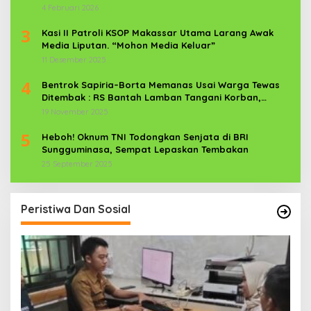
News Com Sebagai Prajurit TNI
4 Februari 2026
3
Kasi II Patroli KSOP Makassar Utama Larang Awak
Media Liputan. “Mohon Media Keluar”
11 Desember 2025
4
Bentrok Sapiria–Borta Memanas Usai Warga Tewas
Ditembak : RS Bantah Lamban Tangani Korban,
Aparat TNI-POLRI Dikerahkan
19 November 2025
5
Heboh! Oknum TNI Todongkan Senjata di BRI
Sungguminasa, Sempat Lepaskan Tembakan
25 September 2025
Peristiwa Dan Sosial