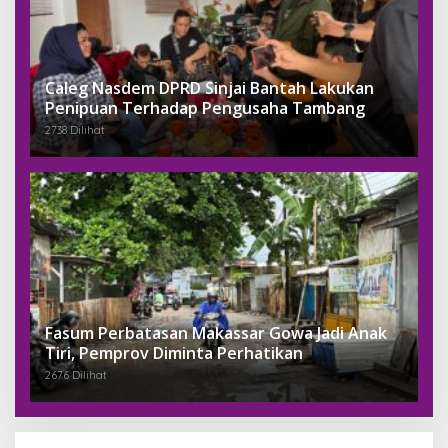
Caleg Nasdem DPRD Sinjai Bantah Lakukan
Penipuan Terhadap Pengusaha Tambang
2738 Dilihat
Fasum Perbatasan Makassar Gowa Jadi Anak
Tiri, Pemprov Diminta Perhatikan
2676 Dilihat