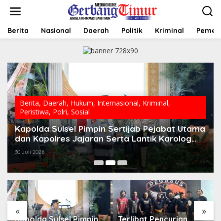
L
e
w
a
Berita
Nasional
Daerah
Politik
Kriminal
Pemer
t
i
k
e
k
o
n
t
Berita
,
Daerah
,
Hukum
,
Internasional
,
Kriminal
,
e
Peristiwa
,
Polri
,
Sosial
n
Kapolda Sulsel Pimpin Sertijab Pejabat Utama
dan Kapolres Jajaran Serta Lantik Karolog
dan Kapolresta Gowa
30 Juli 2026
«
»
Kapolda Sulsel Pimpin
Terlibat Pencurian