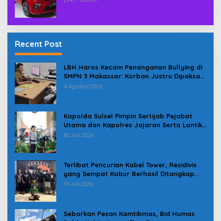
Recent Post
LBH Haros Kecam Penanganan Bullying di
SMPN 3 Makassar: Korban Justru Dipaksa
Pindah
4 Agustus 2026
Kapolda Sulsel Pimpin Sertijab Pejabat
Utama dan Kapolres Jajaran Serta Lantik
Karolog dan Kapolresta Gowa
30 Juli 2026
Terlibat Pencurian Kabel Tower, Residivis
yang Sempat Kabur Berhasil Ditangkap
Tim Gabungan di Jeneponto
19 Juli 2026
Sebarkan Pesan Kamtibmas, Bid Humas