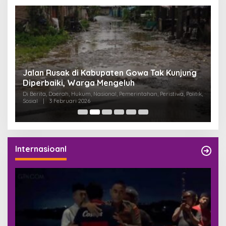
:
Jalan Rusak di Kabupaten Gowa Tak Kunjung
K
Diperbaiki, Warga Mengeluh
P
K
Di Berita, Daerah, Hukum, Nasional, Pemerintahan, Peristiwa, Politik,
Di
Sosial
|
3 Februari 2026
Pem
Internasioanl