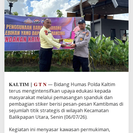
i
b
m
a
s
,
B
i
d
H
u
m
a
s
P
o
𝐊𝐀𝐋𝐓𝐈𝐌 |
𝐆 𝐓 𝐍
—
Bidang Humas Polda Kaltim
l
terus mengintensifkan upaya edukasi kepada
d
masyarakat melalui pemasangan spanduk dan
a
pembagian stiker berisi pesan-pesan Kamtibmas di
K
a
sejumlah titik strategis di wilayah Kecamatan
l
Balikpapan Utara, Senin (06/07/26).
t
i
Kegiatan ini menyasar kawasan permukiman,
m