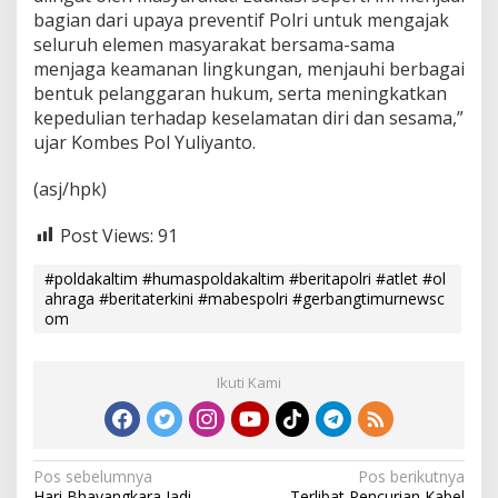
bagian dari upaya preventif Polri untuk mengajak
seluruh elemen masyarakat bersama-sama
menjaga keamanan lingkungan, menjauhi berbagai
bentuk pelanggaran hukum, serta meningkatkan
kepedulian terhadap keselamatan diri dan sesama,”
ujar Kombes Pol Yuliyanto.
(asj/hpk)
Post Views:
91
#poldakaltim #humaspoldakaltim #beritapolri #atlet #ol
ahraga #beritaterkini #mabespolri #gerbangtimurnewsc
om
Ikuti Kami
N
Pos sebelumnya
Pos berikutnya
Hari Bhayangkara Jadi
Terlibat Pencurian Kabel