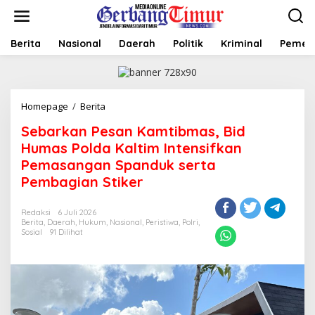
L
e
w
a
Berita
Nasional
Daerah
Politik
Kriminal
Pemer
t
i
k
e
Homepage
/
Berita
S
k
e
o
Sebarkan Pesan Kamtibmas, Bid
b
n
a
t
Humas Polda Kaltim Intensifkan
r
e
Pemasangan Spanduk serta
k
n
Pembagian Stiker
a
n
P
Redaksi
6 Juli 2026
e
Berita
,
Daerah
,
Hukum
,
Nasional
,
Peristiwa
,
Polri
,
s
Sosial
91 Dilihat
a
n
K
a
m
t