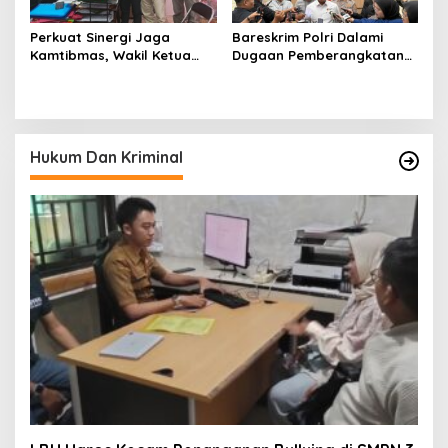
Perkuat Sinergi Jaga
Bareskrim Polri Dalami
Kamtibmas, Wakil Ketua
Dugaan Pemberangkatan
KKSS Kutai Barat
Haji Ilegal, 8 Calon Jemaah
Silaturahmi ke Dewan Adat
Digagalkan Berangkat
Hukum Dan Kriminal