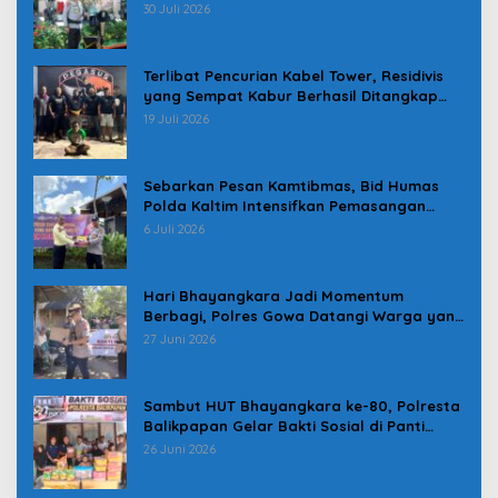
Karolog dan Kapolresta Gowa
30 Juli 2026
Terlibat Pencurian Kabel Tower, Residivis
yang Sempat Kabur Berhasil Ditangkap
Tim Gabungan di Jeneponto
19 Juli 2026
Sebarkan Pesan Kamtibmas, Bid Humas
Polda Kaltim Intensifkan Pemasangan
Spanduk serta Pembagian Stiker
6 Juli 2026
Hari Bhayangkara Jadi Momentum
Berbagi, Polres Gowa Datangi Warga yang
Membutuhkan
27 Juni 2026
Sambut HUT Bhayangkara ke-80, Polresta
Balikpapan Gelar Bakti Sosial di Panti
Asuhan Jabal Rahmah
26 Juni 2026