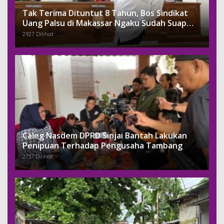
Tak Terima Dituntut 8 Tahun, Bos Sindikat
Uang Palsu di Makassar Ngaku Sudah Suap
Jaksa Dengan Miliaran
2927 Dilihat
Caleg Nasdem DPRD Sinjai Bantah Lakukan
Penipuan Terhadap Pengusaha Tambang
2737 Dilihat