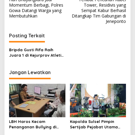
a
Momentum Berbagi, Polres
Tower, Residivis yang
v
Gowa Datangi Warga yang
Sempat Kabur Berhasil
Membutuhkan
Ditangkap Tim Gabungan di
i
Jeneponto
g
Posting Terkait
a
s
Bripda Gusti Rifa Raih
i
Juara 1 di Kejurprov Atletik
p
Kaltim 2025
o
Jangan Lewatkan
s
LBH Haros Kecam
Kapolda Sulsel Pimpin
Penanganan Bullying di
Sertijab Pejabat Utama
SMPN 3 Makassar: Korban
dan Kapolres Jajaran