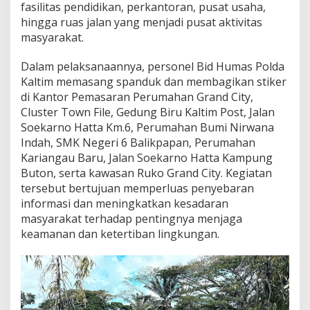
fasilitas pendidikan, perkantoran, pusat usaha,
I
n
hingga ruas jalan yang menjadi pusat aktivitas
t
masyarakat.
e
n
Dalam pelaksanaannya, personel Bid Humas Polda
s
Kaltim memasang spanduk dan membagikan stiker
i
f
di Kantor Pemasaran Perumahan Grand City,
k
Cluster Town File, Gedung Biru Kaltim Post, Jalan
a
Soekarno Hatta Km.6, Perumahan Bumi Nirwana
n
Indah, SMK Negeri 6 Balikpapan, Perumahan
P
Kariangau Baru, Jalan Soekarno Hatta Kampung
e
m
Buton, serta kawasan Ruko Grand City. Kegiatan
a
tersebut bertujuan memperluas penyebaran
s
informasi dan meningkatkan kesadaran
a
masyarakat terhadap pentingnya menjaga
n
g
keamanan dan ketertiban lingkungan.
a
n
S
p
a
n