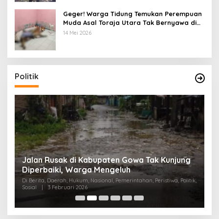
Geger! Warga Tidung Temukan Perempuan
Muda Asal Toraja Utara Tak Bernyawa di
Kamar Kos
14 Mei 2026
Politik
:
Jalan Rusak di Kabupaten Gowa Tak Kunjung
K
Diperbaiki, Warga Mengeluh
P
K
Di Berita, Daerah, Hukum, Nasional, Pemerintahan, Peristiwa, Politik,
Di
Sosial
|
3 Februari 2026
Pem