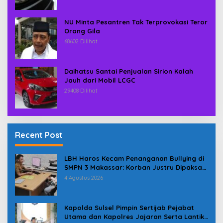
NU Minta Pesantren Tak Terprovokasi Teror
Orang Gila
68602 Dilihat
Daihatsu Santai Penjualan Sirion Kalah
Jauh dari Mobil LCGC
29408 Dilihat
Recent Post
LBH Haros Kecam Penanganan Bullying di
SMPN 3 Makassar: Korban Justru Dipaksa
Pindah
4 Agustus 2026
Kapolda Sulsel Pimpin Sertijab Pejabat
Utama dan Kapolres Jajaran Serta Lantik