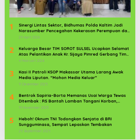
1
Sinergi Lintas Sektor, Bidhumas Polda Kaltim Jadi
Narasumber Pencegahan Kekerasan Perempuan dan
Anak
29 April 2026
2
Keluarga Besar TIM SOROT SULSEL Ucapkan Selamat
Atas Pelantikan Anak Kr. Sijaya Pimred Gerbang Timur
News Com Sebagai Prajurit TNI
4 Februari 2026
3
Kasi II Patroli KSOP Makassar Utama Larang Awak
Media Liputan. “Mohon Media Keluar”
11 Desember 2025
4
Bentrok Sapiria–Borta Memanas Usai Warga Tewas
Ditembak : RS Bantah Lamban Tangani Korban,
Aparat TNI-POLRI Dikerahkan
19 November 2025
5
Heboh! Oknum TNI Todongkan Senjata di BRI
Sungguminasa, Sempat Lepaskan Tembakan
25 September 2025