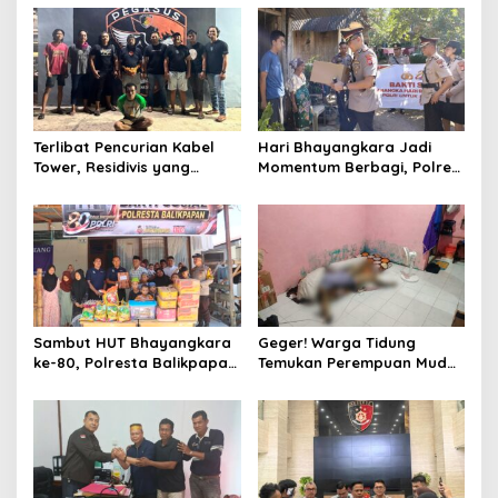
Justru Dipaksa Pindah
Serta Lantik Karolog dan
Kapolresta Gowa
Terlibat Pencurian Kabel
Hari Bhayangkara Jadi
Tower, Residivis yang
Momentum Berbagi, Polres
Sempat Kabur Berhasil
Gowa Datangi Warga yang
Ditangkap Tim Gabungan di
Membutuhkan
Jeneponto
Sambut HUT Bhayangkara
Geger! Warga Tidung
ke-80, Polresta Balikpapan
Temukan Perempuan Muda
Gelar Bakti Sosial di Panti
Asal Toraja Utara Tak
Asuhan Jabal Rahmah
Bernyawa di Kamar Kos