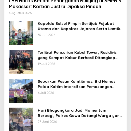
LBH Haros Kecam Penanganan Bullying di SMPN 3
Makassar: Korban Justru Dipaksa Pindah
4 Agustus 2026
Kapolda Sulsel Pimpin Sertijab Pejabat
Utama dan Kapolres Jajaran Serta Lantik
Karolog dan Kapolresta Gowa
30 Juli 2026
Terlibat Pencurian Kabel Tower, Residivis
yang Sempat Kabur Berhasil Ditangkap
Tim Gabungan di Jeneponto
19 Juli 2026
Sebarkan Pesan Kamtibmas, Bid Humas
Polda Kaltim Intensifkan Pemasangan
Spanduk serta Pembagian Stiker
6 Juli 2026
Hari Bhayangkara Jadi Momentum
Berbagi, Polres Gowa Datangi Warga yang
Membutuhkan
27 Juni 2026