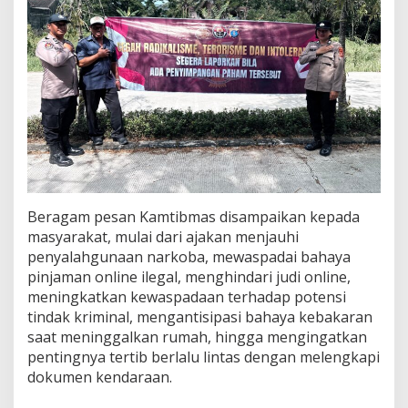
d
u
k
s
e
r
t
a
P
e
m
b
a
Beragam pesan Kamtibmas disampaikan kepada
g
masyarakat, mulai dari ajakan menjauhi
i
penyalahgunaan narkoba, mewaspadai bahaya
a
n
pinjaman online ilegal, menghindari judi online,
S
meningkatkan kewaspadaan terhadap potensi
t
tindak kriminal, mengantisipasi bahaya kebakaran
i
saat meninggalkan rumah, hingga mengingatkan
k
pentingnya tertib berlalu lintas dengan melengkapi
e
r
dokumen kendaraan.