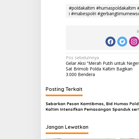
#poldakaltim #humaspoldakaltim #be
i #mabespolri #gerbangtimurnew
I
N
Pos sebelumnya
Gelar Aksi “Merah Putih untuk Negeri
a
Sat Brimob Polda Kaltim Bagikan
v
3.000 Bendera
i
Posting Terkait
g
a
Sebarkan Pesan Kamtibmas, Bid Humas Pol
s
Kaltim Intensifkan Pemasangan Spanduk ser
Pembagian Stiker
i
p
Jangan Lewatkan
o