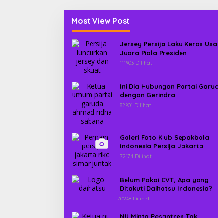
Most View Post
Jersey Persija Laku Keras Usa
Juara Piala Presiden
111903 Dilihat
Ini Dia Hubungan Partai Garu
dengan Gerindra
82901 Dilihat
Galeri Foto Klub Sepakbola
Indonesia Persija Jakarta
72174 Dilihat
Belum Pakai CVT, Apa yang
Ditakuti Daihatsu Indonesia?
70248 Dilihat
NU Minta Pesantren Tak