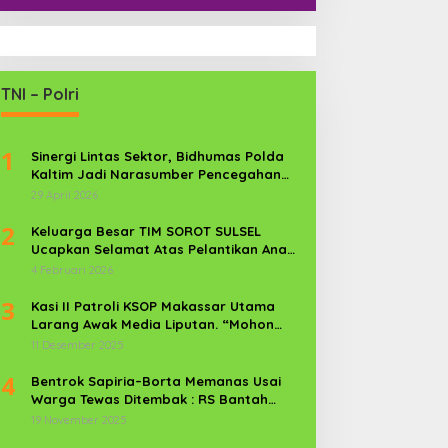
TNI – Polri
1
Sinergi Lintas Sektor, Bidhumas Polda
Kaltim Jadi Narasumber Pencegahan
Kekerasan Perempuan dan Anak
29 April 2026
2
Keluarga Besar TIM SOROT SULSEL
Ucapkan Selamat Atas Pelantikan Anak
Kr. Sijaya Pimred Gerbang Timur News
4 Februari 2026
Com Sebagai Prajurit TNI
3
Kasi II Patroli KSOP Makassar Utama
Larang Awak Media Liputan. “Mohon
Media Keluar”
11 Desember 2025
4
Bentrok Sapiria–Borta Memanas Usai
Warga Tewas Ditembak : RS Bantah
Lamban Tangani Korban, Aparat TNI-
19 November 2025
POLRI Dikerahkan