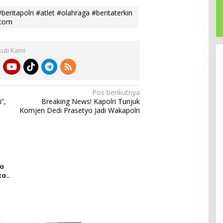
ritapolri #atlet #olahraga #beritaterkin
scom
kuti Kami
Pos berikutnya
”,
Breaking News! Kapolri Tunjuk
Komjen Dedi Prasetyo Jadi Wakapolri
da
ta