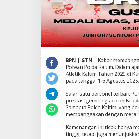
A
t
l
e
t
i
k
K
a
l
BPN | GTN –
Kabar membanggak
t
Polwan Polda Kaltim. Dalam aja
i
m
Atletik Kaltim Tahun 2025 di K
2
pada tanggal 1-6 Agustus 2025.
0
2
Salah satu personel terbaik Po
5
prestasi gemilang adalah Bripda
Samapta Polda Kaltim, yang ber
membanggakan dengan meraih J
Kemenangan ini tidak hanya m
tinggi, tetapi juga menunjukkan