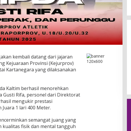
Gelombang OTT Daerah Menguat,
Dzoel SB: KPK Jangan Tebang
Pilih, Sulsel Menunggu
Di Berita, Daerah, Hukum, Internasional,
Kejaksaan, Nasional, Pemerintahan, Peristiwa,
Politik, Polri, Sosial
|
15 Maret 2026
an kembali datang dari jajaran
ng Kejuaraan Provinsi (Kejurprov)
utai Kartanegara yang dilaksanakan
lda Kaltim berhasil menorehkan
 Gusti Rifa, personel dari Direktorat
hasil mengukir prestasi
uara 1 lari 400 Meter.
encerminkan semangat juang yang
 kualitas fisik dan mental tangguh