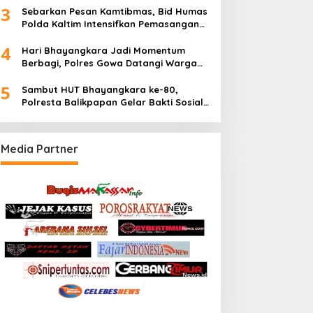
3
Sebarkan Pesan Kamtibmas, Bid Humas
Polda Kaltim Intensifkan Pemasangan
Spanduk serta Pembagian Stiker
4
Hari Bhayangkara Jadi Momentum
Berbagi, Polres Gowa Datangi Warga
yang Membutuhkan
5
Sambut HUT Bhayangkara ke-80,
Polresta Balikpapan Gelar Bakti Sosial
di Panti Asuhan Jabal Rahmah
Media Partner