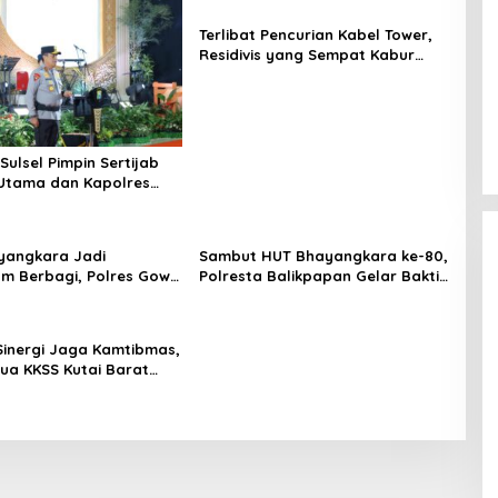
Terlibat Pencurian Kabel Tower,
Residivis yang Sempat Kabur
Berhasil Ditangkap Tim
Gabungan di Jeneponto
Sulsel Pimpin Sertijab
Utama dan Kapolres
Serta Lantik Karolog
olresta Gowa
yangkara Jadi
Sambut HUT Bhayangkara ke-80,
m Berbagi, Polres Gowa
Polresta Balikpapan Gelar Bakti
 Warga yang
Sosial di Panti Asuhan Jabal
hkan
Rahmah
Sinergi Jaga Kamtibmas,
tua KKSS Kutai Barat
hmi ke Dewan Adat