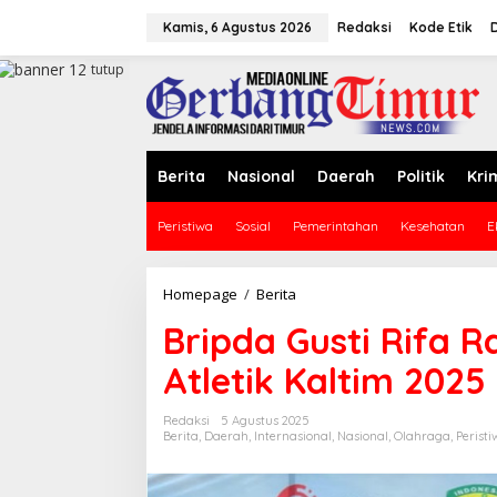
L
e
Kamis, 6 Agustus 2026
Redaksi
Kode Etik
w
a
tutup
t
i
k
e
k
Berita
Nasional
Daerah
Politik
Kri
o
n
Peristiwa
Sosial
Pemerintahan
Kesehatan
E
t
e
n
Homepage
/
Berita
B
r
Bripda Gusti Rifa R
i
p
Atletik Kaltim 2025
d
a
G
Redaksi
5 Agustus 2025
u
Berita
,
Daerah
,
Internasional
,
Nasional
,
Olahraga
,
Peristi
s
t
i