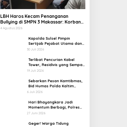
LBH Haros Kecam Penanganan
Bullying di SMPN 3 Makassar: Korban
Justru Dipaksa Pindah
4 Agustus 2026
Kapolda Sulsel Pimpin
Sertijab Pejabat Utama dan
Kapolres Jajaran Serta
30 Juli 2026
Lantik Karolog dan
Kapolresta Gowa
Terlibat Pencurian Kabel
Tower, Residivis yang Sempat
Kabur Berhasil Ditangkap Tim
19 Juli 2026
Gabungan di Jeneponto
Sebarkan Pesan Kamtibmas,
Bid Humas Polda Kaltim
Intensifkan Pemasangan
6 Juli 2026
Spanduk serta Pembagian
Stiker
Hari Bhayangkara Jadi
Momentum Berbagi, Polres
Gowa Datangi Warga yang
27 Juni 2026
Membutuhkan
Geger! Warga Tidung