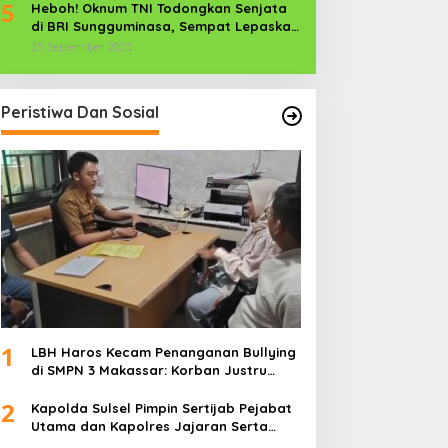
5
Heboh! Oknum TNI Todongkan Senjata
di BRI Sungguminasa, Sempat Lepaskan
Tembakan
25 September 2025
Peristiwa Dan Sosial
1
LBH Haros Kecam Penanganan Bullying
di SMPN 3 Makassar: Korban Justru
Dipaksa Pindah
2
Kapolda Sulsel Pimpin Sertijab Pejabat
Utama dan Kapolres Jajaran Serta
Lantik Karolog dan Kapolresta Gowa