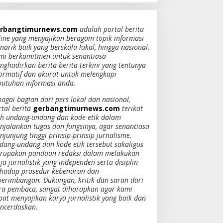
rbangtimurnews.com
adalah portal berita
line yang menyajikan beragam topik informasi
narik baik yang berskala lokal, hingga nasional.
mi berkomitmen untuk senantiasa
nghadirkan berita-berita terkini yang tentunya
formatif dan akurat untuk melengkapi
butuhan informasi anda.
bagai bagian dari pers lokal dan nasional,
rtal berita
gerbangtimurnews.com
terikat
eh undang-undang dan kode etik dalam
njalankan tugas dan fungsinya, agar senantiasa
junjung tinggi prinsip-prinsip jurnalisme.
dang-undang dan kode etik tersebut sakaligus
rupakan panduan redaksi dalam melakukan
ja jurnalistik yang independen serta disiplin
rhadap prosedur kebenaran dan
berimbangan. Dukungan, kritik dan saran dari
ra pembaca, sangat diharapkan agar kami
pat menyajikan karya jurnalistik yang baik dan
ncerdaskan.