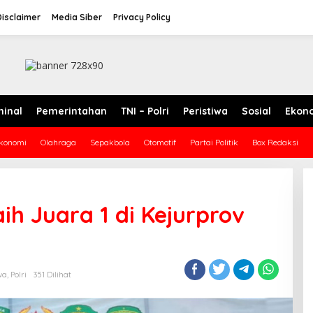
Disclaimer
Media Siber
Privacy Policy
minal
Pemerintahan
TNI – Polri
Peristiwa
Sosial
Ekon
konomi
Olahraga
Sepakbola
Otomotif
Partai Politik
Box Redaksi
aih Juara 1 di Kejurprov
wa
,
Polri
351 Dilihat