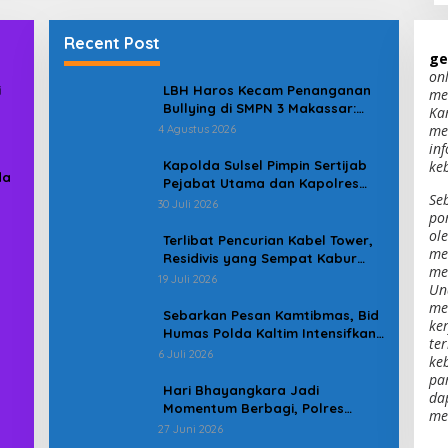
Recent Post
ge
on
i
LBH Haros Kecam Penanganan
me
Bullying di SMPN 3 Makassar:
Ka
Korban Justru Dipaksa Pindah
me
4 Agustus 2026
in
Kapolda Sulsel Pimpin Sertijab
ke
da
Pejabat Utama dan Kapolres
Se
Jajaran Serta Lantik Karolog
30 Juli 2026
po
dan Kapolresta Gowa
ol
Terlibat Pencurian Kabel Tower,
me
Residivis yang Sempat Kabur
men
Berhasil Ditangkap Tim
19 Juli 2026
Un
Gabungan di Jeneponto
me
Sebarkan Pesan Kamtibmas, Bid
ker
Humas Polda Kaltim Intensifkan
te
Pemasangan Spanduk serta
6 Juli 2026
ke
Pembagian Stiker
pa
Hari Bhayangkara Jadi
da
Momentum Berbagi, Polres
me
Gowa Datangi Warga yang
27 Juni 2026
Membutuhkan