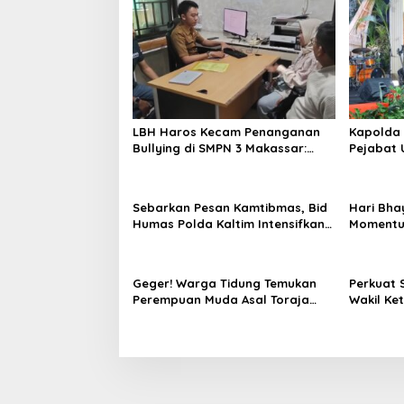
s
LBH Haros Kecam Penanganan
Kapolda 
Bullying di SMPN 3 Makassar:
Pejabat 
Korban Justru Dipaksa Pindah
Jajaran 
dan Kap
Sebarkan Pesan Kamtibmas, Bid
Hari Bha
Humas Polda Kaltim Intensifkan
Momentu
Pemasangan Spanduk serta
Datangi
Pembagian Stiker
Membutu
Geger! Warga Tidung Temukan
Perkuat 
Perempuan Muda Asal Toraja
Wakil Ke
Utara Tak Bernyawa di Kamar
Silatura
Kos