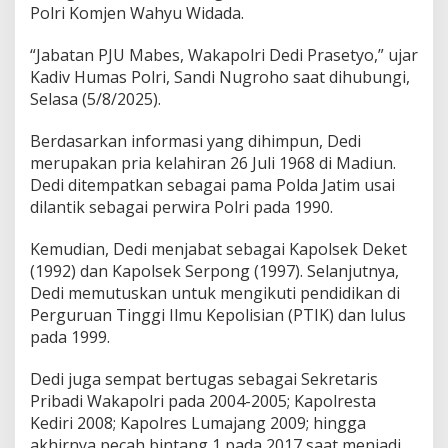
Polri Komjen Wahyu Widada.
y
o
J
“Jabatan PJU Mabes, Wakapolri Dedi Prasetyo,” ujar
a
Kadiv Humas Polri, Sandi Nugroho saat dihubungi,
d
Selasa (5/8/2025).
i
W
a
Berdasarkan informasi yang dihimpun, Dedi
k
merupakan pria kelahiran 26 Juli 1968 di Madiun.
a
Dedi ditempatkan sebagai pama Polda Jatim usai
p
dilantik sebagai perwira Polri pada 1990.
o
l
r
Kemudian, Dedi menjabat sebagai Kapolsek Deket
i
(1992) dan Kapolsek Serpong (1997). Selanjutnya,
Dedi memutuskan untuk mengikuti pendidikan di
Perguruan Tinggi Ilmu Kepolisian (PTIK) dan lulus
pada 1999.
Dedi juga sempat bertugas sebagai Sekretaris
Pribadi Wakapolri pada 2004-2005; Kapolresta
Kediri 2008; Kapolres Lumajang 2009; hingga
akhirnya pecah bintang 1 pada 2017 saat menjadi