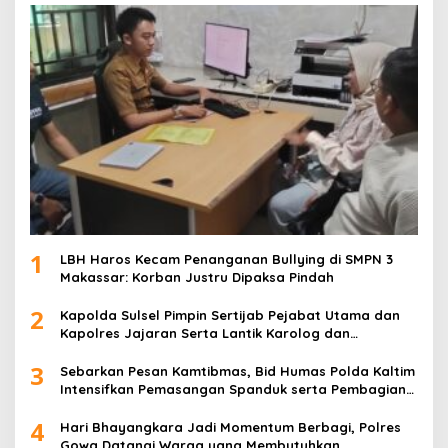
1
LBH Haros Kecam Penanganan Bullying di SMPN 3
Makassar: Korban Justru Dipaksa Pindah
2
Kapolda Sulsel Pimpin Sertijab Pejabat Utama dan
Kapolres Jajaran Serta Lantik Karolog dan
Kapolresta Gowa
3
Sebarkan Pesan Kamtibmas, Bid Humas Polda Kaltim
Intensifkan Pemasangan Spanduk serta Pembagian
Stiker
4
Hari Bhayangkara Jadi Momentum Berbagi, Polres
Gowa Datangi Warga yang Membutuhkan