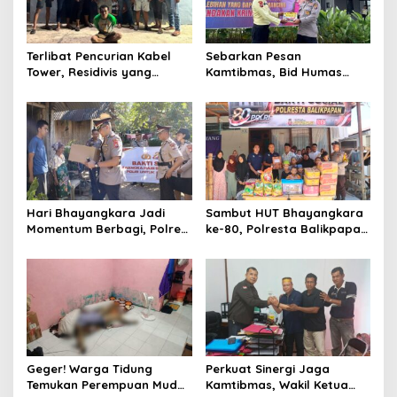
Terlibat Pencurian Kabel
Sebarkan Pesan
Tower, Residivis yang
Kamtibmas, Bid Humas
Sempat Kabur Berhasil
Polda Kaltim Intensifkan
Ditangkap Tim Gabungan di
Pemasangan Spanduk
Jeneponto
serta Pembagian Stiker
Hari Bhayangkara Jadi
Sambut HUT Bhayangkara
Momentum Berbagi, Polres
ke-80, Polresta Balikpapan
Gowa Datangi Warga yang
Gelar Bakti Sosial di Panti
Membutuhkan
Asuhan Jabal Rahmah
Geger! Warga Tidung
Perkuat Sinergi Jaga
Temukan Perempuan Muda
Kamtibmas, Wakil Ketua