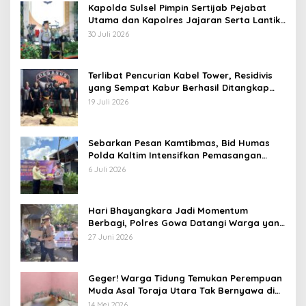
Kapolda Sulsel Pimpin Sertijab Pejabat
Utama dan Kapolres Jajaran Serta Lantik
Karolog dan Kapolresta Gowa
30 Juli 2026
Terlibat Pencurian Kabel Tower, Residivis
yang Sempat Kabur Berhasil Ditangkap
Tim Gabungan di Jeneponto
19 Juli 2026
Sebarkan Pesan Kamtibmas, Bid Humas
Polda Kaltim Intensifkan Pemasangan
Spanduk serta Pembagian Stiker
6 Juli 2026
Hari Bhayangkara Jadi Momentum
Berbagi, Polres Gowa Datangi Warga yang
Membutuhkan
27 Juni 2026
Geger! Warga Tidung Temukan Perempuan
Muda Asal Toraja Utara Tak Bernyawa di
Kamar Kos
14 Mei 2026