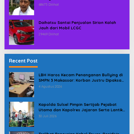
68675 Dilihat
Daihatsu Santai Penjualan Sirion Kalah
Jauh dari Mobil LCGC
29469 Dilihat
Recent Post
LBH Haros Kecam Penanganan Bullying di
SMPN 3 Makassar: Korban Justru Dipaksa
Pindah
4 Agustus 2026
Kapolda Sulsel Pimpin Sertijab Pejabat
Utama dan Kapolres Jajaran Serta Lantik
Karolog dan Kapolresta Gowa
30 Juli 2026
Terlibat Pencurian Kabel Tower, Residivis