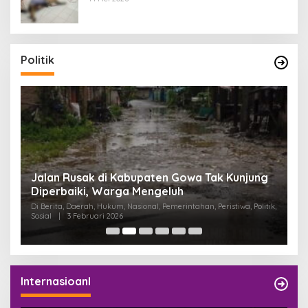
Politik
:
Jalan Rusak di Kabupaten Gowa Tak Kunjung
K
Diperbaiki, Warga Mengeluh
P
K
Di Berita, Daerah, Hukum, Nasional, Pemerintahan, Peristiwa, Politik,
Di
Sosial
|
3 Februari 2026
Pem
Internasioanl