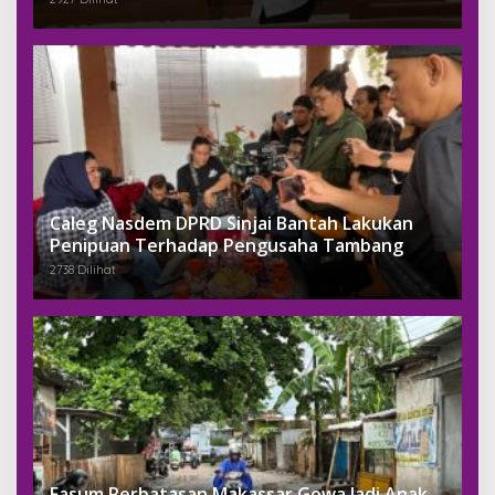
Caleg Nasdem DPRD Sinjai Bantah Lakukan
Penipuan Terhadap Pengusaha Tambang
2738 Dilihat
Fasum Perbatasan Makassar Gowa Jadi Anak