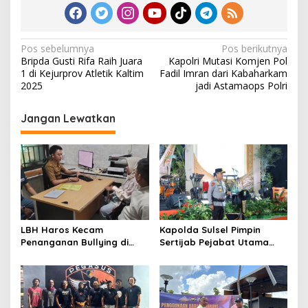
N
Pos sebelumnya
Pos berikutnya
Bripda Gusti Rifa Raih Juara
Kapolri Mutasi Komjen Pol
a
1 di Kejurprov Atletik Kaltim
Fadil Imran dari Kabaharkam
v
2025
jadi Astamaops Polri
i
Jangan Lewatkan
g
a
s
i
p
o
LBH Haros Kecam
Kapolda Sulsel Pimpin
s
Penanganan Bullying di
Sertijab Pejabat Utama
SMPN 3 Makassar: Korban
dan Kapolres Jajaran
Justru Dipaksa Pindah
Serta Lantik Karolog dan
Kapolresta Gowa