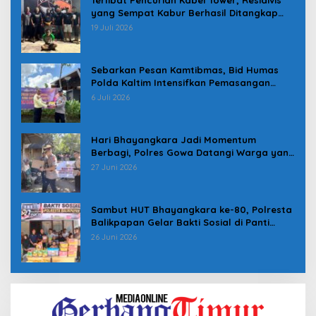
yang Sempat Kabur Berhasil Ditangkap
Tim Gabungan di Jeneponto
19 Juli 2026
Sebarkan Pesan Kamtibmas, Bid Humas
Polda Kaltim Intensifkan Pemasangan
Spanduk serta Pembagian Stiker
6 Juli 2026
Hari Bhayangkara Jadi Momentum
Berbagi, Polres Gowa Datangi Warga yang
Membutuhkan
27 Juni 2026
Sambut HUT Bhayangkara ke-80, Polresta
Balikpapan Gelar Bakti Sosial di Panti
Asuhan Jabal Rahmah
26 Juni 2026