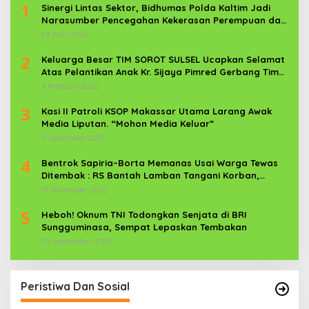
1
Sinergi Lintas Sektor, Bidhumas Polda Kaltim Jadi
Narasumber Pencegahan Kekerasan Perempuan dan
Anak
29 April 2026
2
Keluarga Besar TIM SOROT SULSEL Ucapkan Selamat
Atas Pelantikan Anak Kr. Sijaya Pimred Gerbang Timur
News Com Sebagai Prajurit TNI
4 Februari 2026
3
Kasi II Patroli KSOP Makassar Utama Larang Awak
Media Liputan. “Mohon Media Keluar”
11 Desember 2025
4
Bentrok Sapiria–Borta Memanas Usai Warga Tewas
Ditembak : RS Bantah Lamban Tangani Korban,
Aparat TNI-POLRI Dikerahkan
19 November 2025
5
Heboh! Oknum TNI Todongkan Senjata di BRI
Sungguminasa, Sempat Lepaskan Tembakan
25 September 2025
Peristiwa Dan Sosial