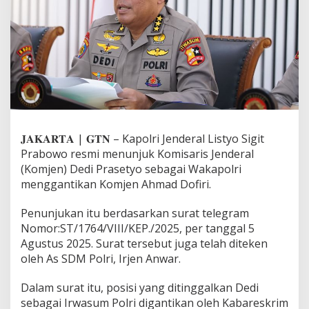
l
r
i
T
u
n
j
u
k
K
o
𝐉𝐀𝐊𝐀𝐑𝐓𝐀 | 𝐆𝐓𝐍 – Kapolri Jenderal Listyo Sigit
m
Prabowo resmi menunjuk Komisaris Jenderal
j
(Komjen) Dedi Prasetyo sebagai Wakapolri
e
n
menggantikan Komjen Ahmad Dofiri.
D
e
Penunjukan itu berdasarkan surat telegram
d
Nomor:ST/1764/VIII/KEP./2025, per tanggal 5
i
Agustus 2025. Surat tersebut juga telah diteken
P
r
oleh As SDM Polri, Irjen Anwar.
a
s
Dalam surat itu, posisi yang ditinggalkan Dedi
e
sebagai Irwasum Polri digantikan oleh Kabareskrim
t