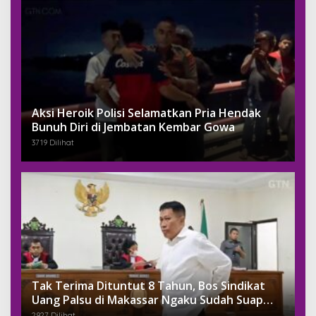
Aksi Heroik Polisi Selamatkan Pria Hendak
Bunuh Diri di Jembatan Kembar Gowa
3719 Dilihat
Tak Terima Dituntut 8 Tahun, Bos Sindikat
Uang Palsu di Makassar Ngaku Sudah Suap
Jaksa Dengan Miliaran
2927 Dilihat