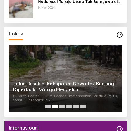
Muda Asal Toraja Utara Tak Bernyawa di
Kamar Kos
14 Mei 2026
Politik
:
Jalan Rusak di Kabupaten Gowa Tak Kunjung
K
Diperbaiki, Warga Mengeluh
P
K
Di Berita, Daerah, Hukum, Nasional, Pemerintahan, Peristiwa, Politik,
Di
Sosial
|
3 Februari 2026
Pem
Internasioanl