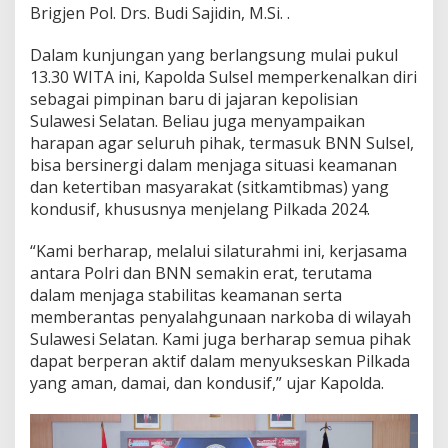
Brigjen Pol. Drs. Budi Sajidin, M.Si. .
S
u
l
Dalam kunjungan yang berlangsung mulai pukul
s
13.30 WITA ini, Kapolda Sulsel memperkenalkan diri
e
sebagai pimpinan baru di jajaran kepolisian
l
Sulawesi Selatan. Beliau juga menyampaikan
,
B
harapan agar seluruh pihak, termasuk BNN Sulsel,
a
bisa bersinergi dalam menjaga situasi keamanan
h
dan ketertiban masyarakat (sitkamtibmas) yang
a
kondusif, khususnya menjelang Pilkada 2024.
s
S
i
“Kami berharap, melalui silaturahmi ini, kerjasama
n
antara Polri dan BNN semakin erat, terutama
e
dalam menjaga stabilitas keamanan serta
r
memberantas penyalahgunaan narkoba di wilayah
g
i
Sulawesi Selatan. Kami juga berharap semua pihak
J
dapat berperan aktif dalam menyukseskan Pilkada
e
yang aman, damai, dan kondusif,” ujar Kapolda.
l
a
n
g