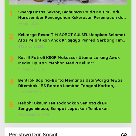
1
Sinergi Lintas Sektor, Bidhumas Polda Kaltim Jadi
Narasumber Pencegahan Kekerasan Perempuan dan
Anak
29 April 2026
2
Keluarga Besar TIM SOROT SULSEL Ucapkan Selamat
Atas Pelantikan Anak Kr. Sijaya Pimred Gerbang Timur
News Com Sebagai Prajurit TNI
4 Februari 2026
3
Kasi II Patroli KSOP Makassar Utama Larang Awak
Media Liputan. “Mohon Media Keluar”
11 Desember 2025
4
Bentrok Sapiria–Borta Memanas Usai Warga Tewas
Ditembak : RS Bantah Lamban Tangani Korban,
Aparat TNI-POLRI Dikerahkan
19 November 2025
5
Heboh! Oknum TNI Todongkan Senjata di BRI
Sungguminasa, Sempat Lepaskan Tembakan
25 September 2025
Peristiwa Dan Sosial