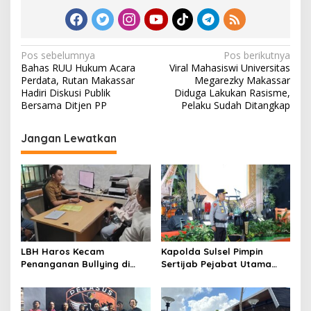
N
Pos sebelumnya
Pos berikutnya
Bahas RUU Hukum Acara
Viral Mahasiswi Universitas
a
Perdata, Rutan Makassar
Megarezky Makassar
v
Hadiri Diskusi Publik
Diduga Lakukan Rasisme,
Bersama Ditjen PP
Pelaku Sudah Ditangkap
i
g
Jangan Lewatkan
a
s
i
p
o
s
LBH Haros Kecam
Kapolda Sulsel Pimpin
Penanganan Bullying di
Sertijab Pejabat Utama
SMPN 3 Makassar: Korban
dan Kapolres Jajaran
Justru Dipaksa Pindah
Serta Lantik Karolog dan
Kapolresta Gowa