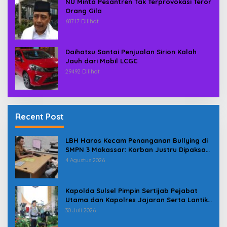
NU Minta Pesantren Tak Terprovokasi Teror
Orang Gila
68717 Dilihat
Daihatsu Santai Penjualan Sirion Kalah
Jauh dari Mobil LCGC
29492 Dilihat
Recent Post
LBH Haros Kecam Penanganan Bullying di
SMPN 3 Makassar: Korban Justru Dipaksa
Pindah
4 Agustus 2026
Kapolda Sulsel Pimpin Sertijab Pejabat
Utama dan Kapolres Jajaran Serta Lantik
Karolog dan Kapolresta Gowa
30 Juli 2026