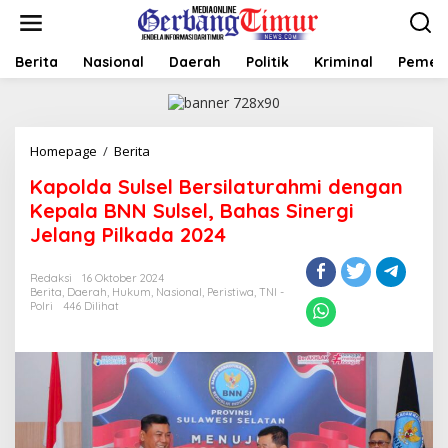
L
e
w
a
Berita
Nasional
Daerah
Politik
Kriminal
Pemer
t
i
k
e
Homepage
/
Berita
K
k
a
o
Kapolda Sulsel Bersilaturahmi dengan
p
n
o
t
Kepala BNN Sulsel, Bahas Sinergi
l
e
Jelang Pilkada 2024
d
n
a
S
Redaksi
16 Oktober 2024
Berita
,
Daerah
,
Hukum
,
Nasional
,
Peristiwa
,
TNI -
u
Polri
446 Dilihat
l
s
e
l
B
e
r
s