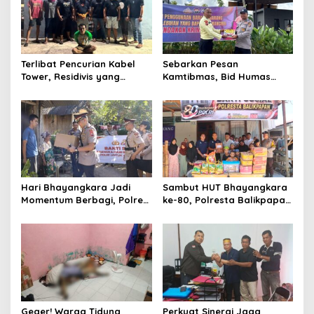
Terlibat Pencurian Kabel
Sebarkan Pesan
Tower, Residivis yang
Kamtibmas, Bid Humas
Sempat Kabur Berhasil
Polda Kaltim Intensifkan
Ditangkap Tim Gabungan di
Pemasangan Spanduk
Jeneponto
serta Pembagian Stiker
Hari Bhayangkara Jadi
Sambut HUT Bhayangkara
Momentum Berbagi, Polres
ke-80, Polresta Balikpapan
Gowa Datangi Warga yang
Gelar Bakti Sosial di Panti
Membutuhkan
Asuhan Jabal Rahmah
Geger! Warga Tidung
Perkuat Sinergi Jaga