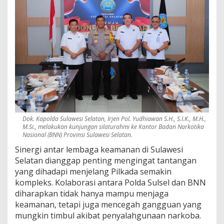
P
i
l
k
a
d
a
2
0
2
4
Dok. Kapolda Sulawesi Selatan, Irjen Pol. Yudhiawan S.H., S.I.K., M.H.,
M.Si., melakukan kunjungan silaturahmi ke Kantor Badan Narkotika
Nasional (BNN) Provinsi Sulawesi Selatan.
Sinergi antar lembaga keamanan di Sulawesi
Selatan dianggap penting mengingat tantangan
yang dihadapi menjelang Pilkada semakin
kompleks. Kolaborasi antara Polda Sulsel dan BNN
diharapkan tidak hanya mampu menjaga
keamanan, tetapi juga mencegah gangguan yang
mungkin timbul akibat penyalahgunaan narkoba.