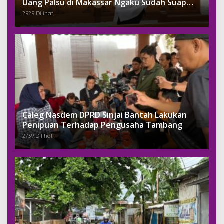
Uang Palsu di Makassar Ngaku Sudah Suap
Jaksa Dengan Miliaran
2929 Dilihat
Caleg Nasdem DPRD Sinjai Bantah Lakukan
Penipuan Terhadap Pengusaha Tambang
2739 Dilihat