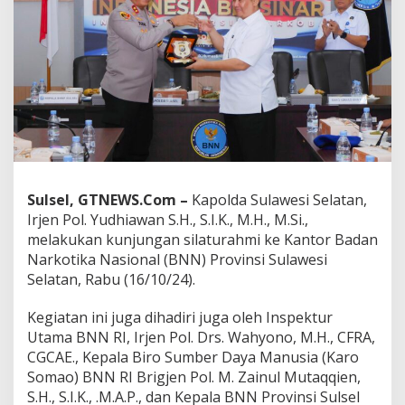
i
l
a
t
u
r
a
h
m
i
d
e
Sulsel, GTNEWS.Com –
Kapolda Sulawesi Selatan,
n
Irjen Pol. Yudhiawan S.H., S.I.K., M.H., M.Si.,
g
a
melakukan kunjungan silaturahmi ke Kantor Badan
n
Narkotika Nasional (BNN) Provinsi Sulawesi
K
Selatan, Rabu (16/10/24).
e
p
Kegiatan ini juga dihadiri juga oleh Inspektur
a
l
Utama BNN RI, Irjen Pol. Drs. Wahyono, M.H., CFRA,
a
CGCAE., Kepala Biro Sumber Daya Manusia (Karo
B
Somao) BNN RI Brigjen Pol. M. Zainul Mutaqqien,
N
S.H., S.I.K., .M.A.P., dan Kepala BNN Provinsi Sulsel
N