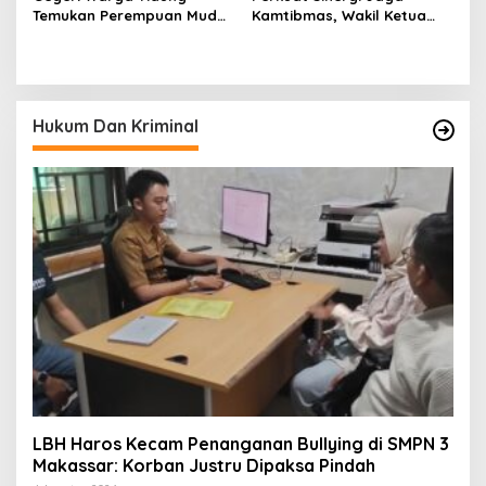
Temukan Perempuan Muda
Kamtibmas, Wakil Ketua
Asal Toraja Utara Tak
KKSS Kutai Barat
Bernyawa di Kamar Kos
Silaturahmi ke Dewan Adat
Hukum Dan Kriminal
LBH Haros Kecam Penanganan Bullying di SMPN 3
Makassar: Korban Justru Dipaksa Pindah