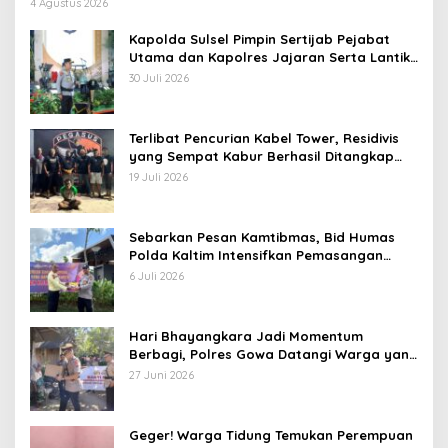
4 Agustus 2026
Kapolda Sulsel Pimpin Sertijab Pejabat
Utama dan Kapolres Jajaran Serta Lantik
Karolog dan Kapolresta Gowa
30 Juli 2026
Terlibat Pencurian Kabel Tower, Residivis
yang Sempat Kabur Berhasil Ditangkap
Tim Gabungan di Jeneponto
19 Juli 2026
Sebarkan Pesan Kamtibmas, Bid Humas
Polda Kaltim Intensifkan Pemasangan
Spanduk serta Pembagian Stiker
6 Juli 2026
Hari Bhayangkara Jadi Momentum
Berbagi, Polres Gowa Datangi Warga yang
Membutuhkan
27 Juni 2026
Geger! Warga Tidung Temukan Perempuan