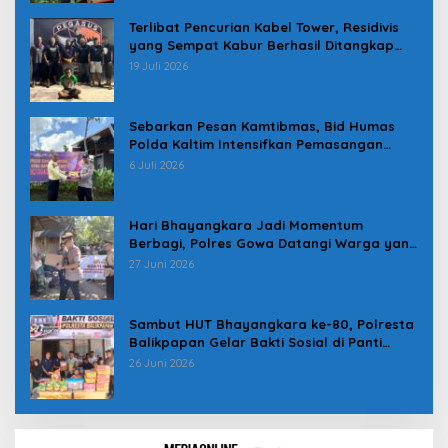
Terlibat Pencurian Kabel Tower, Residivis
yang Sempat Kabur Berhasil Ditangkap
Tim Gabungan di Jeneponto
19 Juli 2026
Sebarkan Pesan Kamtibmas, Bid Humas
Polda Kaltim Intensifkan Pemasangan
Spanduk serta Pembagian Stiker
6 Juli 2026
Hari Bhayangkara Jadi Momentum
Berbagi, Polres Gowa Datangi Warga yang
Membutuhkan
27 Juni 2026
Sambut HUT Bhayangkara ke-80, Polresta
Balikpapan Gelar Bakti Sosial di Panti
Asuhan Jabal Rahmah
26 Juni 2026