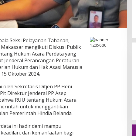
Daerah Menguat,
Jalan Rusak di Kabupaten Gowa
angan Tebang
Tak Kunjung Diperbaiki, Warga
ala Seksi Pelayanan Tahanan,
unggu
Mengeluh
 Internasional,
Di Berita, Daerah, Hukum, Nasional, Pemerintahan,
 Makassar mengikuti Diskusi Publik
rintahan, Peristiwa,
Peristiwa, Politik, Sosial
|
3 Februari 2026
tang Hukum Acara Perdata yang
Maret 2026
at Jenderal Perancangan Peraturan
ian Hukum dan Hak Asasi Manusia
a 15 Oktober 2024.
i oleh Sekretaris Ditjen PP Heni
lt Direktur Jenderal PP Asep
bahwa RUU tentang Hukum Acara
emerintah untuk menggantikan
lan Pemerintah Hindia Belanda.
data ini hadir demi mampu
keadilan, dan kemanfaatan bagi