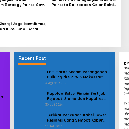
m Berbagi, Polres Gowa
Polresta Balikpapan Gelar Bakti
 Warga yang
Sosial di Panti Asuhan Jabal
hkan
Rahmah
Sinergi Jaga Kamtibmas,
tua KKSS Kutai Barat
hmi ke Dewan Adat
Recent Post
ge
on
i
LBH Haros Kecam Penanganan
me
Bullying di SMPN 3 Makassar:
Ka
Korban Justru Dipaksa Pindah
me
4 Agustus 2026
in
Kapolda Sulsel Pimpin Sertijab
ke
da
Pejabat Utama dan Kapolres
Se
Jajaran Serta Lantik Karolog
30 Juli 2026
po
dan Kapolresta Gowa
ol
Terlibat Pencurian Kabel Tower,
me
Residivis yang Sempat Kabur
men
Berhasil Ditangkap Tim
19 Juli 2026