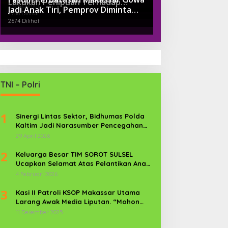
Lakukan Penipuan Terhadap
Ngaku Sudah Suap Jaksa Dengan
2926 Dilihat
Jadi Anak Tiri, Pemprov Diminta
Pengusaha Tambang
Miliaran
2736 Dilihat
Perhatikan
2674 Dilihat
TNI – Polri
1
Sinergi Lintas Sektor, Bidhumas Polda
Kaltim Jadi Narasumber Pencegahan
Kekerasan Perempuan dan Anak
29 April 2026
2
Keluarga Besar TIM SOROT SULSEL
Ucapkan Selamat Atas Pelantikan Anak
Kr. Sijaya Pimred Gerbang Timur News
4 Februari 2026
Com Sebagai Prajurit TNI
3
Kasi II Patroli KSOP Makassar Utama
Larang Awak Media Liputan. “Mohon
Media Keluar”
11 Desember 2025