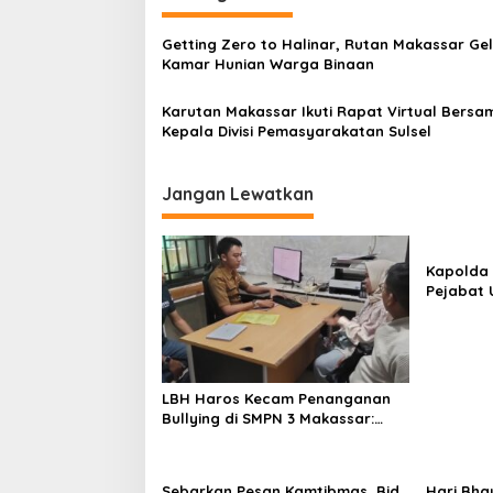
g
a
Getting Zero to Halinar, Rutan Makassar Ge
s
Kamar Hunian Warga Binaan
i
Karutan Makassar Ikuti Rapat Virtual Bersa
p
Kepala Divisi Pemasyarakatan Sulsel
o
s
Jangan Lewatkan
Kapolda 
Pejabat 
Jajaran 
dan Kap
LBH Haros Kecam Penanganan
Bullying di SMPN 3 Makassar:
Korban Justru Dipaksa Pindah
Sebarkan Pesan Kamtibmas, Bid
Hari Bha