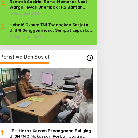
4
Bentrok Sapiria–Borta Memanas Usai
Warga Tewas Ditembak : RS Bantah
Lamban Tangani Korban, Aparat TNI-
19 November 2025
POLRI Dikerahkan
5
Heboh! Oknum TNI Todongkan Senjata
di BRI Sungguminasa, Sempat Lepaskan
Tembakan
25 September 2025
Peristiwa Dan Sosial
1
LBH Haros Kecam Penanganan Bullying
di SMPN 3 Makassar: Korban Justru