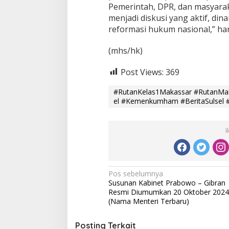
Pemerintah, DPR, dan masyara
menjadi diskusi yang aktif, dina
reformasi hukum nasional,” ha
(mhs/hk)
Post Views:
369
#RutanKelas1Makassar #RutanMak
el #Kemenkumham #BeritaSulsel #
I
N
Pos sebelumnya
Susunan Kabinet Prabowo – Gibran
a
Resmi Diumumkan 20 Oktober 2024
v
(Nama Menteri Terbaru)
i
Posting Terkait