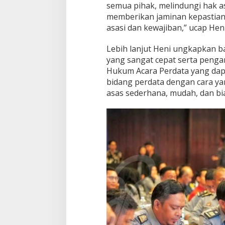
r
semua pihak, melindungi hak a
s
memberikan jaminan kepastia
a
asasi dan kewajiban,” ucap Heni
m
a
D
Lebih lanjut Heni ungkapkan
i
yang sangat cepat serta penga
t
Hukum Acara Perdata yang dap
j
bidang perdata dengan cara yang
e
n
asas sederhana, mudah, dan bia
P
P