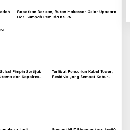
ledah
Rapatkan Barisan, Rutan Makassar Gelar Upacara
Hari Sumpah Pemuda Ke-96
ma
Sulsel Pimpin Sertijab
Terlibat Pencurian Kabel Tower,
Utama dan Kapolres
Residivis yang Sempat Kabur
Serta Lantik Karolog
Berhasil Ditangkap Tim
olresta Gowa
Gabungan di Jeneponto
yangkara Jadi
Sambut HUT Bhayangkara ke-80,