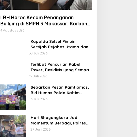
LBH Haros Kecam Penanganan
Bullying di SMPN 3 Makassar: Korban
Justru Dipaksa Pindah
4 Agustus 2026
Kapolda Sulsel Pimpin
Sertijab Pejabat Utama dan
Kapolres Jajaran Serta
30 Juli 2026
Lantik Karolog dan
Kapolresta Gowa
Terlibat Pencurian Kabel
Tower, Residivis yang Sempat
Kabur Berhasil Ditangkap Tim
19 Juli 2026
Gabungan di Jeneponto
Sebarkan Pesan Kamtibmas,
Bid Humas Polda Kaltim
Intensifkan Pemasangan
6 Juli 2026
Spanduk serta Pembagian
Stiker
Hari Bhayangkara Jadi
Momentum Berbagi, Polres
Gowa Datangi Warga yang
27 Juni 2026
Membutuhkan