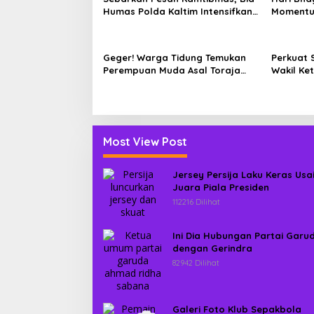
Humas Polda Kaltim Intensifkan
Momentu
Pemasangan Spanduk serta
Datangi
Pembagian Stiker
Membutu
Geger! Warga Tidung Temukan
Perkuat 
Perempuan Muda Asal Toraja
Wakil Ke
Utara Tak Bernyawa di Kamar
Silatura
Kos
Most View Post
Jersey Persija Laku Keras Usa
Juara Piala Presiden
112216 Dilihat
Ini Dia Hubungan Partai Garu
dengan Gerindra
82942 Dilihat
Galeri Foto Klub Sepakbola