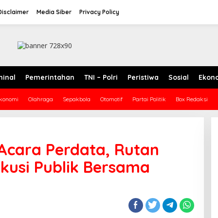
Disclaimer
Media Siber
Privacy Policy
minal
Pemerintahan
TNI – Polri
Peristiwa
Sosial
Ekon
konomi
Olahraga
Sepakbola
Otomotif
Partai Politik
Box Redaksi
cara Perdata, Rutan
skusi Publik Bersama