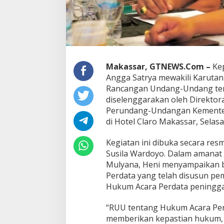
s
a
r
H
a
Gelombang OTT 
d
Dzoel SB: KPK J
i
Makassar, GTNEWS.Com –
Kep
Pilih, Sulsel Men
r
Di Berita, Daerah, Hukum,
Angga Satrya mewakili Karutan
i
Kejaksaan, Nasional, Peme
Rancangan Undang-Undang ten
Politik, Polri, Sosial
|
15 
D
diselenggarakan oleh Direktor
i
s
Perundang-Undangan Kementer
k
di Hotel Claro Makassar, Selas
u
s
Kegiatan ini dibuka secara resm
i
Susila Wardoyo. Dalam amanat P
P
u
Mulyana, Heni menyampaikan 
b
Perdata yang telah disusun p
l
Hukum Acara Perdata peningga
i
k
“RUU tentang Hukum Acara Per
B
e
memberikan kepastian hukum, 