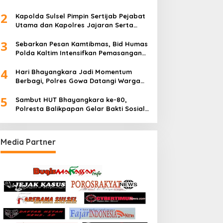
Dipaksa Pindah
2
Kapolda Sulsel Pimpin Sertijab Pejabat
Utama dan Kapolres Jajaran Serta
Lantik Karolog dan Kapolresta Gowa
3
Sebarkan Pesan Kamtibmas, Bid Humas
Polda Kaltim Intensifkan Pemasangan
Spanduk serta Pembagian Stiker
4
Hari Bhayangkara Jadi Momentum
Berbagi, Polres Gowa Datangi Warga
yang Membutuhkan
5
Sambut HUT Bhayangkara ke-80,
Polresta Balikpapan Gelar Bakti Sosial
di Panti Asuhan Jabal Rahmah
Media Partner