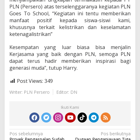
PLN (Persero) atas terselenggaranya kegiatan PLN
Goes To School, “Kegiatan ini tentu memberikan
manfaat positif kepada siswa-siswi kami,
khususnya terkait kelistrikan dan keselamatan
ketenagalistrikan”
Kesempatan yang luar biasa bisa menjalin
Kerjasama yang baik dengan PLN, semoga PLN
dapat terus hadir memberikan inspirasi bagi
generasi muda”, tutup Harry.
Post Views:
349
Writer: PLN Persero
Editor: DN
Ikuti Kami
N
Pos sebelumnya
Pos berikutnya
Proyek Pengaspalan Sudah
Dugaan Penganiayaan Tiga