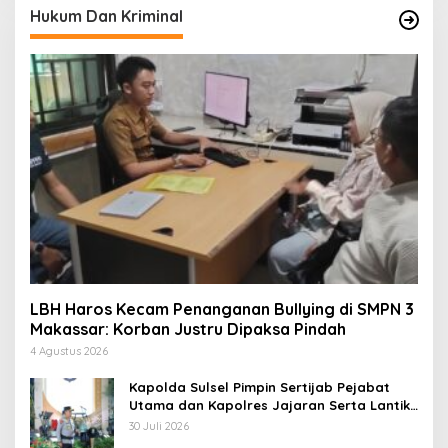
Hukum Dan Kriminal
LBH Haros Kecam Penanganan Bullying di SMPN 3
Makassar: Korban Justru Dipaksa Pindah
4 Agustus 2026
Kapolda Sulsel Pimpin Sertijab Pejabat
Utama dan Kapolres Jajaran Serta Lantik
Karolog dan Kapolresta Gowa
30 Juli 2026