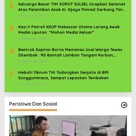
2
Keluarga Besar TIM SOROT SULSEL Ucapkan Selamat
Atas Pelantikan Anak Kr. Sijaya Pimred Gerbang Timur
News Com Sebagai Prajurit TNI
4 Februari 2026
3
Kasi II Patroli KSOP Makassar Utama Larang Awak
Media Liputan. “Mohon Media Keluar”
11 Desember 2025
4
Bentrok Sapiria–Borta Memanas Usai Warga Tewas
Ditembak : RS Bantah Lamban Tangani Korban,
Aparat TNI-POLRI Dikerahkan
19 November 2025
5
Heboh! Oknum TNI Todongkan Senjata di BRI
Sungguminasa, Sempat Lepaskan Tembakan
25 September 2025
Peristiwa Dan Sosial