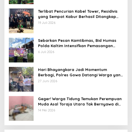
Terlibat Pencurian Kabel Tower, Residivis
yang Sempat Kabur Berhasil Ditangkap
Tim Gabungan di Jeneponto
19 Juli 2026
Sebarkan Pesan Kamtibmas, Bid Humas
Polda Kaltim Intensifkan Pemasangan
Spanduk serta Pembagian Stiker
6 Juli 2026
Hari Bhayangkara Jadi Momentum
Berbagi, Polres Gowa Datangi Warga yang
Membutuhkan
27 Juni 2026
Geger! Warga Tidung Temukan Perempuan
Muda Asal Toraja Utara Tak Bernyawa di
Kamar Kos
14 Mei 2026