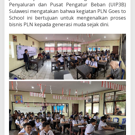
A
Penyaluran dan Pusat Pengatur Beban (UIP3B)
N
Sulawesi mengatakan bahwa kegiatan PLN Goes to
S
School ini bertujuan untuk mengenalkan proses
E
bisnis PLN kepada generasi muda sejak dini.
J
A
K
D
I
N
I