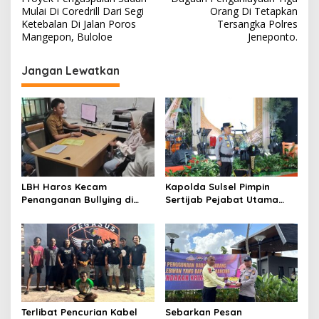
a
Mulai Di Coredrill Dari Segi
Orang Di Tetapkan
v
Ketebalan Di Jalan Poros
Tersangka Polres
Mangepon, Buloloe
Jeneponto.
i
g
Jangan Lewatkan
a
s
i
p
o
s
LBH Haros Kecam
Kapolda Sulsel Pimpin
Penanganan Bullying di
Sertijab Pejabat Utama
SMPN 3 Makassar: Korban
dan Kapolres Jajaran
Justru Dipaksa Pindah
Serta Lantik Karolog dan
Kapolresta Gowa
Terlibat Pencurian Kabel
Sebarkan Pesan