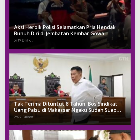
Aksi Heroik Polisi Selamatkan Pria Hendak
Bunuh Diri di Jembatan Kembar Gowa
3719 Dilihat
Tak Terima Dituntut 8 Tahun, Bos Sindikat
Uang Palsu di Makassar Ngaku Sudah Suap
Jaksa Dengan Miliaran
2927 Dilihat