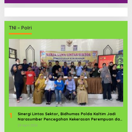
TNI – Polri
1
Sinergi Lintas Sektor, Bidhumas Polda Kaltim Jadi
Narasumber Pencegahan Kekerasan Perempuan dan
Anak
29 April 2026