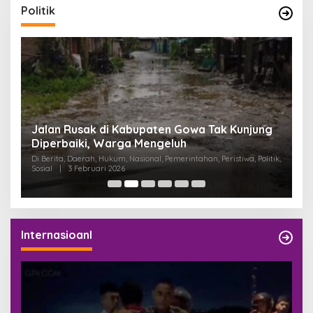
Politik
:
Jalan Rusak di Kabupaten Gowa Tak Kunjung
K
Diperbaiki, Warga Mengeluh
P
K
Di Berita, Daerah, Hukum, Nasional, Pemerintahan, Peristiwa, Politik,
Di
Sosial
|
3 Februari 2026
Pem
Internasioanl