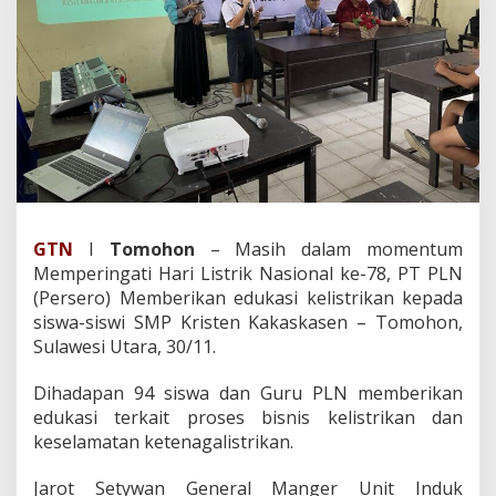
L
N
B
E
R
I
K
A
N
E
D
U
GTN
I
Tomohon
– Masih dalam momentum
K
A
Memperingati Hari Listrik Nasional ke-78, PT PLN
S
(Persero) Memberikan edukasi kelistrikan kepada
I
siswa-siswi SMP Kristen Kakaskasen – Tomohon,
K
Sulawesi Utara, 30/11.
E
L
I
Dihadapan 94 siswa dan Guru PLN memberikan
S
edukasi terkait proses bisnis kelistrikan dan
T
keselamatan ketenagalistrikan.
R
I
Jarot Setywan General Manger Unit Induk
K