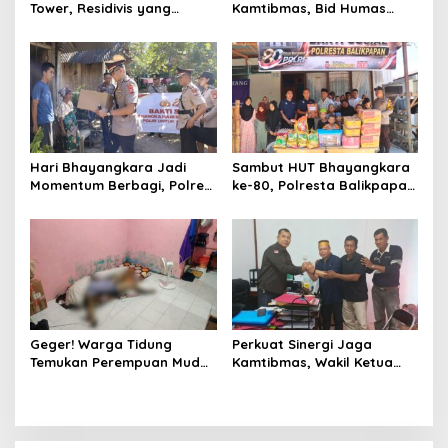
Tower, Residivis yang
Kamtibmas, Bid Humas
Sempat Kabur Berhasil
Polda Kaltim Intensifkan
Ditangkap Tim Gabungan di
Pemasangan Spanduk
Jeneponto
serta Pembagian Stiker
Hari Bhayangkara Jadi
Sambut HUT Bhayangkara
Momentum Berbagi, Polres
ke-80, Polresta Balikpapan
Gowa Datangi Warga yang
Gelar Bakti Sosial di Panti
Membutuhkan
Asuhan Jabal Rahmah
Geger! Warga Tidung
Perkuat Sinergi Jaga
Temukan Perempuan Muda
Kamtibmas, Wakil Ketua
Asal Toraja Utara Tak
KKSS Kutai Barat
Bernyawa di Kamar Kos
Silaturahmi ke Dewan Adat