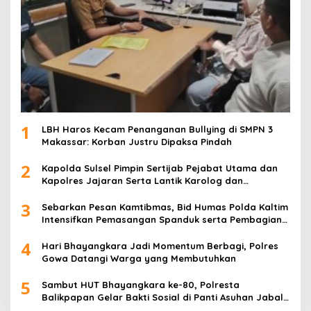
1
LBH Haros Kecam Penanganan Bullying di SMPN 3
Makassar: Korban Justru Dipaksa Pindah
2
Kapolda Sulsel Pimpin Sertijab Pejabat Utama dan
Kapolres Jajaran Serta Lantik Karolog dan
Kapolresta Gowa
3
Sebarkan Pesan Kamtibmas, Bid Humas Polda Kaltim
Intensifkan Pemasangan Spanduk serta Pembagian
Stiker
4
Hari Bhayangkara Jadi Momentum Berbagi, Polres
Gowa Datangi Warga yang Membutuhkan
5
Sambut HUT Bhayangkara ke-80, Polresta
Balikpapan Gelar Bakti Sosial di Panti Asuhan Jabal
Rahmah