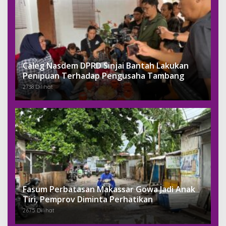
Caleg Nasdem DPRD Sinjai Bantah Lakukan
Penipuan Terhadap Pengusaha Tambang
2738 Dilihat
Fasum Perbatasan Makassar Gowa Jadi Anak
Tiri, Pemprov Diminta Perhatikan
2675 Dilihat