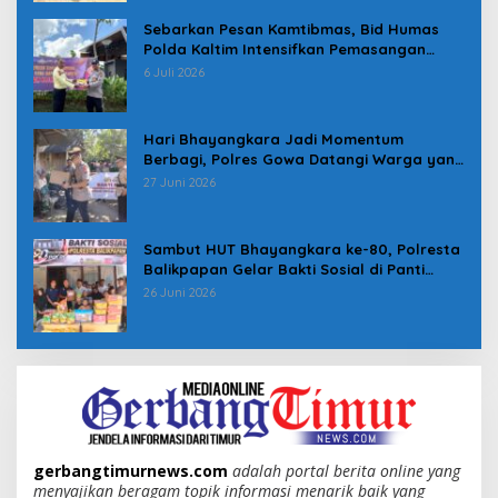
Sebarkan Pesan Kamtibmas, Bid Humas
Polda Kaltim Intensifkan Pemasangan
Spanduk serta Pembagian Stiker
6 Juli 2026
Hari Bhayangkara Jadi Momentum
Berbagi, Polres Gowa Datangi Warga yang
Membutuhkan
27 Juni 2026
Sambut HUT Bhayangkara ke-80, Polresta
Balikpapan Gelar Bakti Sosial di Panti
Asuhan Jabal Rahmah
26 Juni 2026
gerbangtimurnews.com
adalah portal berita online yang
menyajikan beragam topik informasi menarik baik yang