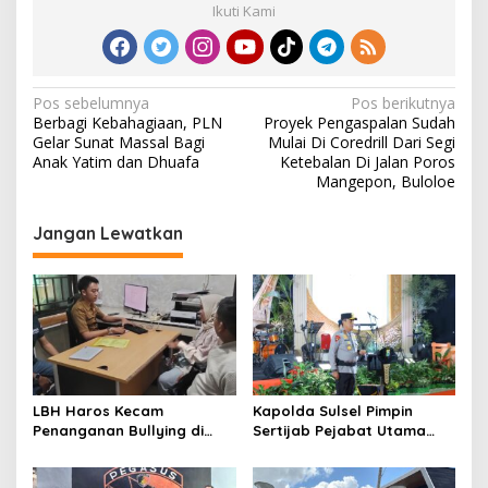
Ikuti Kami
D
J
e
n
e
N
Pos sebelumnya
Pos berikutnya
p
Berbagi Kebahagiaan, PLN
Proyek Pengaspalan Sudah
a
o
Gelar Sunat Massal Bagi
Mulai Di Coredrill Dari Segi
n
v
Anak Yatim dan Dhuafa
Ketebalan Di Jalan Poros
t
Mangepon, Buloloe
i
o
g
Jangan Lewatkan
a
s
i
p
o
s
LBH Haros Kecam
Kapolda Sulsel Pimpin
Penanganan Bullying di
Sertijab Pejabat Utama
SMPN 3 Makassar: Korban
dan Kapolres Jajaran
Justru Dipaksa Pindah
Serta Lantik Karolog dan