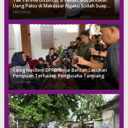
Uang Palsu di Makassar Ngaku Sudah Suap
Jaksa Dengan Miliaran
2924 Dilihat
Caleg Nasdem DPRD Sinjai Bantah Lakukan
Penipuan Terhadap Pengusaha Tambang
2734 Dilihat