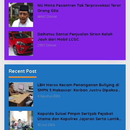
NU Minta Pesantren Tak Terprovokasi Teror
Orang Gila
68467 Dilihat
Daihatsu Santai Penjualan Sirion Kalah
Jauh dari Mobil LCGC
29317 Dilihat
Recent Post
LBH Haros Kecam Penanganan Bullying di
SMPN 3 Makassar: Korban Justru Dipaksa
Pindah
4 Agustus 2026
Kapolda Sulsel Pimpin Sertijab Pejabat
Utama dan Kapolres Jajaran Serta Lantik
Karolog dan Kapolresta Gowa
30 Juli 2026