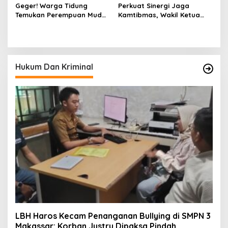
Geger! Warga Tidung
Perkuat Sinergi Jaga
Temukan Perempuan Muda
Kamtibmas, Wakil Ketua
Asal Toraja Utara Tak
KKSS Kutai Barat
Bernyawa di Kamar Kos
Silaturahmi ke Dewan Adat
Hukum Dan Kriminal
LBH Haros Kecam Penanganan Bullying di SMPN 3
Makassar: Korban Justru Dipaksa Pindah