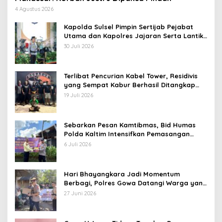
4 Agustus 2026
Kapolda Sulsel Pimpin Sertijab Pejabat
Utama dan Kapolres Jajaran Serta Lantik
Karolog dan Kapolresta Gowa
30 Juli 2026
Terlibat Pencurian Kabel Tower, Residivis
yang Sempat Kabur Berhasil Ditangkap
Tim Gabungan di Jeneponto
19 Juli 2026
Sebarkan Pesan Kamtibmas, Bid Humas
Polda Kaltim Intensifkan Pemasangan
Spanduk serta Pembagian Stiker
6 Juli 2026
Hari Bhayangkara Jadi Momentum
Berbagi, Polres Gowa Datangi Warga yang
Membutuhkan
27 Juni 2026