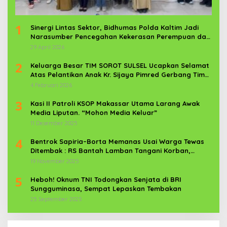
1
Sinergi Lintas Sektor, Bidhumas Polda Kaltim Jadi
Narasumber Pencegahan Kekerasan Perempuan dan
Anak
29 April 2026
2
Keluarga Besar TIM SOROT SULSEL Ucapkan Selamat
Atas Pelantikan Anak Kr. Sijaya Pimred Gerbang Timur
News Com Sebagai Prajurit TNI
4 Februari 2026
3
Kasi II Patroli KSOP Makassar Utama Larang Awak
Media Liputan. “Mohon Media Keluar”
11 Desember 2025
4
Bentrok Sapiria–Borta Memanas Usai Warga Tewas
Ditembak : RS Bantah Lamban Tangani Korban,
Aparat TNI-POLRI Dikerahkan
19 November 2025
5
Heboh! Oknum TNI Todongkan Senjata di BRI
Sungguminasa, Sempat Lepaskan Tembakan
25 September 2025