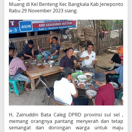
a
Muang di Kel Benteng Kec Bangkala Kab Jeneponto
S
Rabu 29 November 2023 siang.
y
u
k
u
r
a
n
B
e
r
s
a
m
a
C
a
l
e
g
H, Zainuddin Bata Caleg DPRD provinsi sul sel ,
D
P
memang orangnya pantang menyerah dan tetap
R
semangat dan dorongan warga untuk maju
D