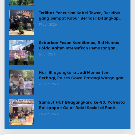
Terlibat Pencurian Kabel Tower, Residivis
yang Sempat Kabur Berhasil Ditangkap
Tim Gabungan di Jeneponto
19 Juli 2026
Sebarkan Pesan Kamtibmas, Bid Humas
Polda Kaltim Intensifkan Pemasangan
Spanduk serta Pembagian Stiker
6 Juli 2026
Hari Bhayangkara Jadi Momentum
Berbagi, Polres Gowa Datangi Warga yang
Membutuhkan
27 Juni 2026
Sambut HUT Bhayangkara ke-80, Polresta
Balikpapan Gelar Bakti Sosial di Panti
Asuhan Jabal Rahmah
26 Juni 2026