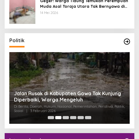
Geger! Warga Tidung Temukan Perempuan
Muda Asal Toraja Utara Tak Bernyawa di
Kamar Kos
14 Mei 2026
Politik
:
Jalan Rusak di Kabupaten Gowa Tak Kunjung
K
Diperbaiki, Warga Mengeluh
P
K
Di Berita, Daerah, Hukum, Nasional, Pemerintahan, Peristiwa, Politik,
Di
Sosial
|
3 Februari 2026
Pem