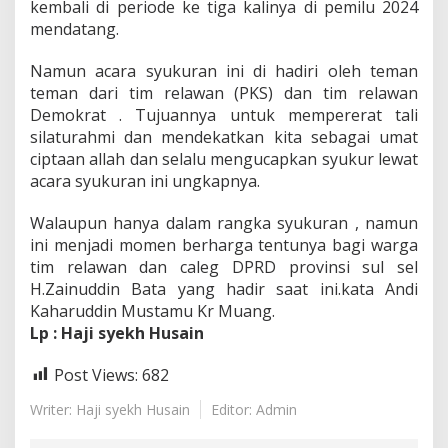
kembali di periode ke tiga kalinya di pemilu 2024
p
mendatang.
r
o
v
Namun acara syukuran ini di hadiri oleh teman
i
teman dari tim relawan (PKS) dan tim relawan
n
Demokrat . Tujuannya untuk mempererat tali
s
silaturahmi dan mendekatkan kita sebagai umat
i
ciptaan allah dan selalu mengucapkan syukur lewat
s
u
acara syukuran ini ungkapnya.
l
s
Walaupun hanya dalam rangka syukuran , namun
e
ini menjadi momen berharga tentunya bagi warga
l
tim relawan dan caleg DPRD provinsi sul sel
D
a
H.Zainuddin Bata yang hadir saat ini.kata Andi
n
Kaharuddin Mustamu Kr Muang.
C
Lp : Haji syekh Husain
a
l
Post Views:
682
e
g
D
Writer: Haji syekh Husain
Editor: Admin
P
R