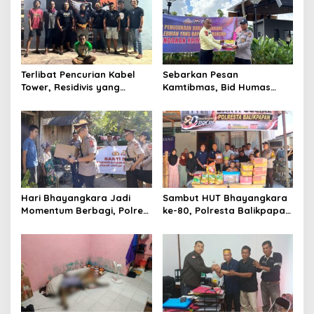
Kapolresta Gowa
Terlibat Pencurian Kabel
Sebarkan Pesan
Tower, Residivis yang
Kamtibmas, Bid Humas
Sempat Kabur Berhasil
Polda Kaltim Intensifkan
Ditangkap Tim Gabungan di
Pemasangan Spanduk
Jeneponto
serta Pembagian Stiker
Hari Bhayangkara Jadi
Sambut HUT Bhayangkara
Momentum Berbagi, Polres
ke-80, Polresta Balikpapan
Gowa Datangi Warga yang
Gelar Bakti Sosial di Panti
Membutuhkan
Asuhan Jabal Rahmah