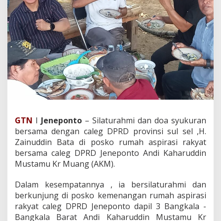
o
K
e
m
e
n
a
n
g
a
n
D
e
GTN
I
Jeneponto
– Silaturahmi dan doa syukuran
m
o
bersama dengan caleg DPRD provinsi sul sel ,H.
k
Zainuddin Bata di posko rumah aspirasi rakyat
r
bersama caleg DPRD Jeneponto Andi Kaharuddin
a
Mustamu Kr Muang (AKM).
t
D
a
Dalam kesempatannya , ia bersilaturahmi dan
n
berkunjung di posko kemenangan rumah aspirasi
D
rakyat caleg DPRD Jeneponto dapil 3 Bangkala -
o
Bangkala Barat Andi Kaharuddin Mustamu Kr
'