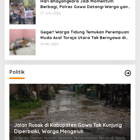
Hari Bhayangkara Jadi Momentum
Berbagi, Polres Gowa Datangi Warga yang
Membutuhkan
27 Juni 2026
Geger! Warga Tidung Temukan Perempuan
Muda Asal Toraja Utara Tak Bernyawa di
Kamar Kos
14 Mei 2026
Politik
:
Jalan Rusak di Kabupaten Gowa Tak Kunjung
K
Diperbaiki, Warga Mengeluh
P
K
Di Berita, Daerah, Hukum, Nasional, Pemerintahan, Peristiwa, Politik,
Di