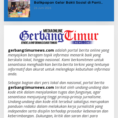
Balikpapan Gelar Bakti Sosial di Panti
Asuhan Jabal Rahmah
26 Juni 2026
gerbangtimurnews.com
adalah portal berita online yang
menyajikan beragam topik informasi menarik baik yang
berskala lokal, hingga nasional. Kami berkomitmen untuk
senantiasa menghadirkan berita-berita terkini yang tentunya
informatif dan akurat untuk melengkapi kebutuhan informasi
anda.
Sebagai bagian dari pers lokal dan nasional, portal berita
gerbangtimurnews.com
terikat oleh undang-undang dan
kode etik dalam menjalankan tugas dan fungsinya, agar
senantiasa menjunjung tinggi prinsip-prinsip jurnalisme.
Undang-undang dan kode etik tersebut sakaligus merupakan
panduan redaksi dalam melakukan kerja jurnalistik yang
independen serta disiplin terhadap prosedur kebenaran dan
keberimbangan. Dukungan, kritik dan saran dari para