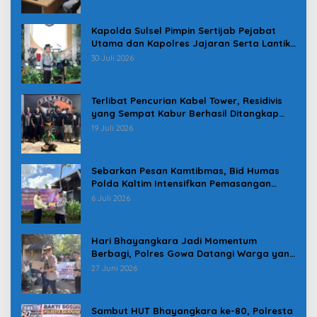
Kapolda Sulsel Pimpin Sertijab Pejabat
Utama dan Kapolres Jajaran Serta Lantik
Karolog dan Kapolresta Gowa
30 Juli 2026
Terlibat Pencurian Kabel Tower, Residivis
yang Sempat Kabur Berhasil Ditangkap
Tim Gabungan di Jeneponto
19 Juli 2026
Sebarkan Pesan Kamtibmas, Bid Humas
Polda Kaltim Intensifkan Pemasangan
Spanduk serta Pembagian Stiker
6 Juli 2026
Hari Bhayangkara Jadi Momentum
Berbagi, Polres Gowa Datangi Warga yang
Membutuhkan
27 Juni 2026
Sambut HUT Bhayangkara ke-80, Polresta