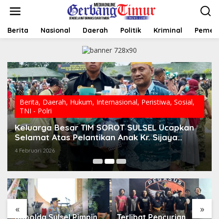
L
e
w
a
Berita
Nasional
Daerah
Politik
Kriminal
Pemer
t
i
k
e
k
o
n
t
Berita
,
Daerah
,
Hukum
,
Internasional
,
Peristiwa
,
Sosial
,
e
TNI - Polri
n
Keluarga Besar TIM SOROT SULSEL Ucapkan
Selamat Atas Pelantikan Anak Kr. Sijaya
Pimred Gerbang Timur News Com Sebagai
4 Februari 2026
Prajurit TNI
«
»
Kapolda Sulsel Pimpin
Terlibat Pencurian