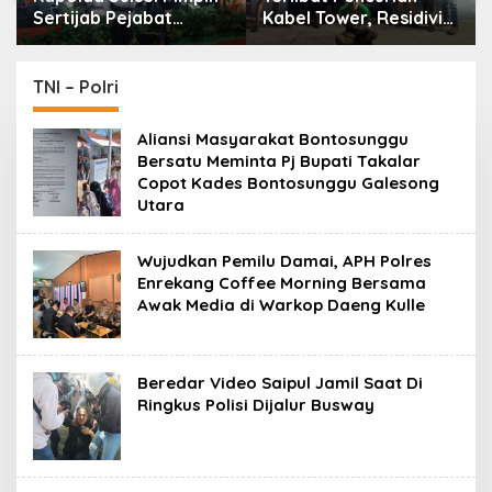
Sertijab Pejabat
Kabel Tower, Residivis
Utama dan Kapolres
yang Sempat Kabur
Jajaran Serta Lantik
Berhasil Ditangkap
Karolog dan
Tim Gabungan di
TNI – Polri
Kapolresta Gowa
Jeneponto
Aliansi Masyarakat Bontosunggu
Bersatu Meminta Pj Bupati Takalar
Copot Kades Bontosunggu Galesong
Utara
Wujudkan Pemilu Damai, APH Polres
Enrekang Coffee Morning Bersama
Awak Media di Warkop Daeng Kulle
Beredar Video Saipul Jamil Saat Di
Ringkus Polisi Dijalur Busway