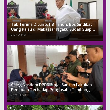
Tak Terima Dituntut 8 Tahun, Bos Sindikat
Uang Palsu di Makassar Ngaku Sudah Suap
Jaksa Dengan Miliaran
2929 Dilihat
Caleg Nasdem DPRD Sinjai Bantah Lakukan
Penipuan Terhadap Pengusaha Tambang
2739 Dilihat