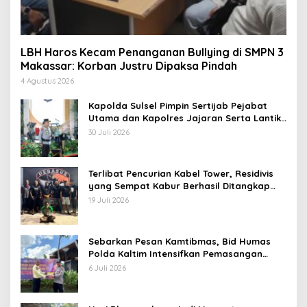
LBH Haros Kecam Penanganan Bullying di SMPN 3
Makassar: Korban Justru Dipaksa Pindah
4 Agustus 2026
Kapolda Sulsel Pimpin Sertijab Pejabat
Utama dan Kapolres Jajaran Serta Lantik
Karolog dan Kapolresta Gowa
30 Juli 2026
Terlibat Pencurian Kabel Tower, Residivis
yang Sempat Kabur Berhasil Ditangkap
Tim Gabungan di Jeneponto
19 Juli 2026
Sebarkan Pesan Kamtibmas, Bid Humas
Polda Kaltim Intensifkan Pemasangan
Spanduk serta Pembagian Stiker
6 Juli 2026