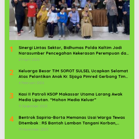
1
Sinergi Lintas Sektor, Bidhumas Polda Kaltim Jadi
Narasumber Pencegahan Kekerasan Perempuan dan
Anak
29 April 2026
2
Keluarga Besar TIM SOROT SULSEL Ucapkan Selamat
Atas Pelantikan Anak Kr. Sijaya Pimred Gerbang Timur
News Com Sebagai Prajurit TNI
4 Februari 2026
3
Kasi II Patroli KSOP Makassar Utama Larang Awak
Media Liputan. “Mohon Media Keluar”
11 Desember 2025
4
Bentrok Sapiria–Borta Memanas Usai Warga Tewas
Ditembak : RS Bantah Lamban Tangani Korban,
Aparat TNI-POLRI Dikerahkan
19 November 2025