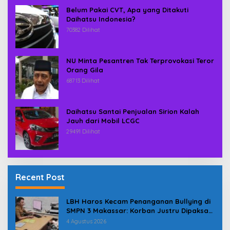
Belum Pakai CVT, Apa yang Ditakuti
Daihatsu Indonesia?
70382 Dilihat
NU Minta Pesantren Tak Terprovokasi Teror
Orang Gila
68713 Dilihat
Daihatsu Santai Penjualan Sirion Kalah
Jauh dari Mobil LCGC
29491 Dilihat
Recent Post
LBH Haros Kecam Penanganan Bullying di
SMPN 3 Makassar: Korban Justru Dipaksa
Pindah
4 Agustus 2026