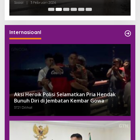
Sosial
|
3 Februari 2026
Pem
Internasioanl
Aksi Heroik Polisi Selamatkan Pria Hendak
Bunuh Diri di Jembatan Kembar Gowa
3721 Dilihat