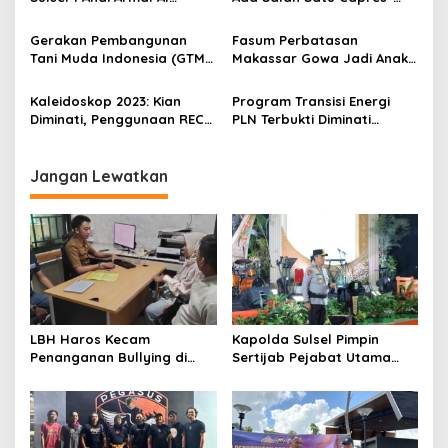
Hakam Menyapa Ratusan
cawapres Yang Tampil
Warga Jeneponto
Beda
Gerakan Pembangunan
Fasum Perbatasan
Tani Muda Indonesia (GTMI)
Makassar Gowa Jadi Anak
Sejak 2020 Punya Misi
Tiri, Pemprov Diminta
Memanfaatkan Lahan Yang
Perhatikan
Kaleidoskop 2023: Kian
Program Transisi Energi
Tidak Produktif Menjadi
Diminati, Penggunaan REC
PLN Terbukti Diminati
Produktif
PLN Meningkat 75%
Perbankan Nasional, 12
Triliun Siap Mengucur
Jangan Lewatkan
LBH Haros Kecam
Kapolda Sulsel Pimpin
Penanganan Bullying di
Sertijab Pejabat Utama
SMPN 3 Makassar: Korban
dan Kapolres Jajaran
Justru Dipaksa Pindah
Serta Lantik Karolog dan
Kapolresta Gowa