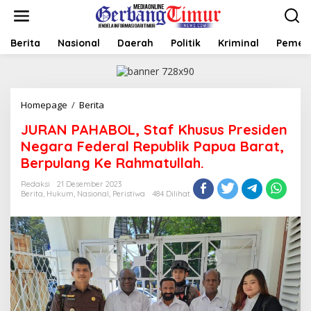
L
e
w
a
Berita
Nasional
Daerah
Politik
Kriminal
Pemer
t
i
k
e
Homepage
/
Berita
J
k
U
o
JURAN PAHABOL, Staf Khusus Presiden
R
n
A
t
Negara Federal Republik Papua Barat,
N
e
Berpulang Ke Rahmatullah.
P
n
A
Redaksi
21 Desember 2023
H
Berita
,
Hukum
,
Nasional
,
Peristiwa
484 Dilihat
A
B
O
L
,
S
t
a
f