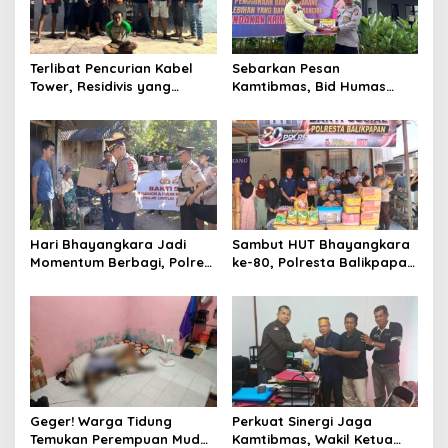
Terlibat Pencurian Kabel
Sebarkan Pesan
Tower, Residivis yang
Kamtibmas, Bid Humas
Sempat Kabur Berhasil
Polda Kaltim Intensifkan
Ditangkap Tim Gabungan di
Pemasangan Spanduk
Jeneponto
serta Pembagian Stiker
Hari Bhayangkara Jadi
Sambut HUT Bhayangkara
Momentum Berbagi, Polres
ke-80, Polresta Balikpapan
Gowa Datangi Warga yang
Gelar Bakti Sosial di Panti
Membutuhkan
Asuhan Jabal Rahmah
Geger! Warga Tidung
Perkuat Sinergi Jaga
Temukan Perempuan Muda
Kamtibmas, Wakil Ketua