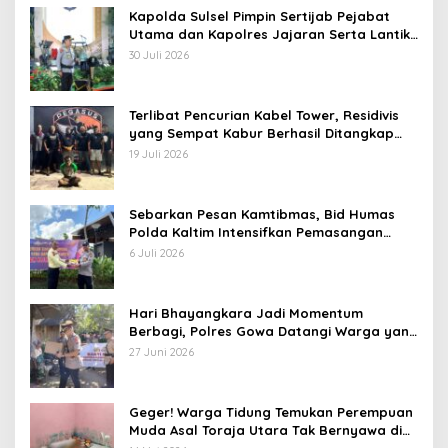
Kapolda Sulsel Pimpin Sertijab Pejabat
Utama dan Kapolres Jajaran Serta Lantik
Karolog dan Kapolresta Gowa
30 Juli 2026
Terlibat Pencurian Kabel Tower, Residivis
yang Sempat Kabur Berhasil Ditangkap
Tim Gabungan di Jeneponto
19 Juli 2026
Sebarkan Pesan Kamtibmas, Bid Humas
Polda Kaltim Intensifkan Pemasangan
Spanduk serta Pembagian Stiker
6 Juli 2026
Hari Bhayangkara Jadi Momentum
Berbagi, Polres Gowa Datangi Warga yang
Membutuhkan
27 Juni 2026
Geger! Warga Tidung Temukan Perempuan
Muda Asal Toraja Utara Tak Bernyawa di