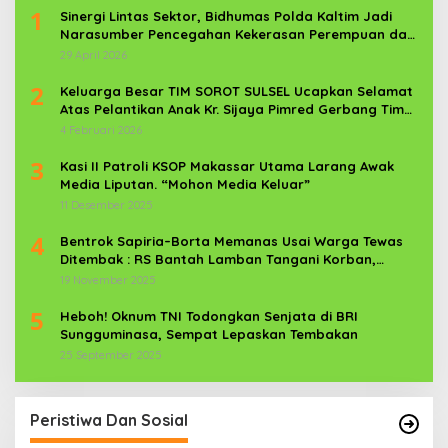
1
Sinergi Lintas Sektor, Bidhumas Polda Kaltim Jadi
Narasumber Pencegahan Kekerasan Perempuan dan
Anak
29 April 2026
2
Keluarga Besar TIM SOROT SULSEL Ucapkan Selamat
Atas Pelantikan Anak Kr. Sijaya Pimred Gerbang Timur
News Com Sebagai Prajurit TNI
4 Februari 2026
3
Kasi II Patroli KSOP Makassar Utama Larang Awak
Media Liputan. “Mohon Media Keluar”
11 Desember 2025
4
Bentrok Sapiria–Borta Memanas Usai Warga Tewas
Ditembak : RS Bantah Lamban Tangani Korban,
Aparat TNI-POLRI Dikerahkan
19 November 2025
5
Heboh! Oknum TNI Todongkan Senjata di BRI
Sungguminasa, Sempat Lepaskan Tembakan
25 September 2025
Peristiwa Dan Sosial