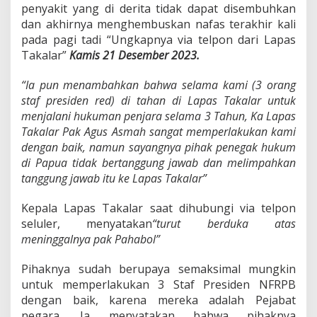
penyakit yang di derita tidak dapat disembuhkan
a
l
dan akhirnya menghembuskan nafas terakhir kali
R
pada pagi tadi “Ungkapnya via telpon dari Lapas
e
Takalar”
Kamis 21 Desember 2023.
p
u
“Ia pun menambahkan bahwa selama kami (3 orang
b
l
staf presiden red) di tahan di Lapas Takalar untuk
i
menjalani hukuman penjara selama 3 Tahun, Ka Lapas
k
Takalar Pak Agus Asmah sangat memperlakukan kami
P
dengan baik, namun sayangnya pihak penegak hukum
a
p
di Papua tidak bertanggung jawab dan melimpahkan
u
tanggung jawab itu ke Lapas Takalar”
a
B
Kepala Lapas Takalar saat dihubungi via telpon
a
seluler, menyatakan
“turut berduka atas
r
a
meninggalnya pak Pahabol”
t
,
Pihaknya sudah berupaya semaksimal mungkin
B
untuk memperlakukan 3 Staf Presiden NFRPB
e
dengan baik, karena mereka adalah Pejabat
r
p
negara. Ia menyatakan bahwa pihaknya