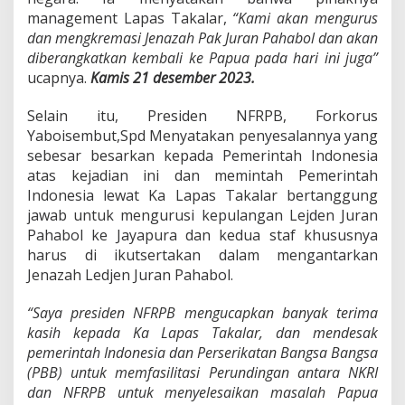
u
management Lapas Takalar,
“Kami akan mengurus
l
dan mengkremasi Jenazah Pak Juran Pahabol dan akan
a
diberangkatkan kembali ke Papua pada hari ini juga”
n
ucapnya.
Kamis 21 desember 2023.
g
K
e
Selain itu, Presiden NFRPB, Forkorus
R
Yaboisembut,Spd Menyatakan penyesalannya yang
a
sebesar besarkan kepada Pemerintah Indonesia
h
atas kejadian ini dan memintah Pemerintah
m
a
Indonesia lewat Ka Lapas Takalar bertanggung
t
jawab untuk mengurusi kepulangan Lejden Juran
u
Pahabol ke Jayapura dan kedua staf khususnya
l
harus di ikutsertakan dalam mengantarkan
l
a
Jenazah Ledjen Juran Pahabol.
h
.
“Saya presiden NFRPB mengucapkan banyak terima
kasih kepada Ka Lapas Takalar, dan mendesak
pemerintah Indonesia dan Perserikatan Bangsa Bangsa
(PBB) untuk memfasilitasi Perundingan antara NKRI
dan NFRPB untuk menyelesaikan masalah Papua