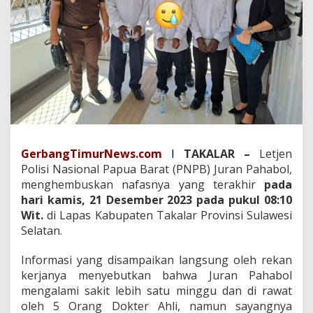
K
h
u
s
u
s
P
r
e
s
i
d
GerbangTimurNews.com
I
TAKALAR –
Letjen
e
Polisi Nasional Papua Barat (PNPB) Juran Pahabol,
n
N
menghembuskan nafasnya yang terakhir
pada
e
hari kamis, 21 Desember 2023 pada pukul 08:10
g
Wit.
di Lapas Kabupaten Takalar Provinsi Sulawesi
a
Selatan.
r
a
F
Informasi yang disampaikan langsung oleh rekan
e
kerjanya menyebutkan bahwa Juran Pahabol
d
mengalami sakit lebih satu minggu dan di rawat
e
oleh 5 Orang Dokter Ahli, namun sayangnya
r