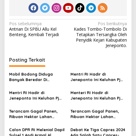
N
Pos sebelumnya
Pos berikutnya
Antrian Di SPBU Allu Kel
Kades Tombo-Tombolo Di
a
Benteng, Kembali Terjadi
Tetapkan Tersangka Oleh
v
Penyidik Kejari Kabupaten
Jeneponto.
i
g
Posting Terkait
a
s
Mobil Bodong Diduga
Mentri RI Hadir di
Banyak Beredar Di
Jeneponto Ini Keluhan Pj
i
Kabupaten Kaimana
Bupati Junaedi B, Ke Pak
p
Provinsi Papua Barat
Menteri Pertanian
Mentri RI Hadir di
Menteri RI Hadir di
(Mentan), Andi Amran
Jeneponto Ini Keluhan Pj
Jeneponto Ini Keluhan Pj
o
Sulaiman
Bupati Junaedi B, Ke Pak
Bupati Junaedi B, Ke Pak
s
Menteri Pertanian
Menteri Pertanian
Terancam Gagal Panen,
Terancam Gagal Panen,
(Mentan), Andi Amran
(Mentan), Andi Amran
Ribuan Hektar Lahan
Ribuan Hektar Lahan
Sulaiman
Sulaiman
Jagung Kuning di
Jagung Kuning di
Jeneponto Akibat Ulat Dan
Jeneponto Akibat Ulat Dan
Calon DPR RI Melenial Dapil
Debat Ke Tiga Capres 2024
Pupuk Subsidi Terbatas
Pupuk Subsidi Terbatas
Sulsel 1 Andi Armal Al
Ada Salah Satu Capres-