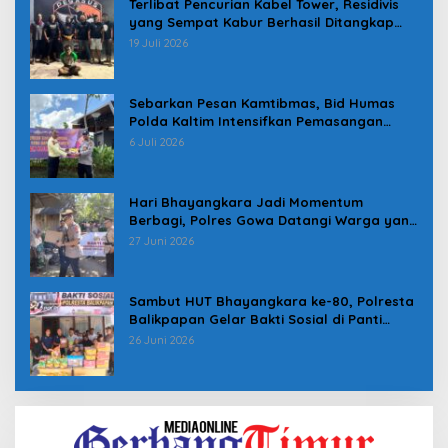
Terlibat Pencurian Kabel Tower, Residivis
yang Sempat Kabur Berhasil Ditangkap
Tim Gabungan di Jeneponto
19 Juli 2026
Sebarkan Pesan Kamtibmas, Bid Humas
Polda Kaltim Intensifkan Pemasangan
Spanduk serta Pembagian Stiker
6 Juli 2026
Hari Bhayangkara Jadi Momentum
Berbagi, Polres Gowa Datangi Warga yang
Membutuhkan
27 Juni 2026
Sambut HUT Bhayangkara ke-80, Polresta
Balikpapan Gelar Bakti Sosial di Panti
Asuhan Jabal Rahmah
26 Juni 2026