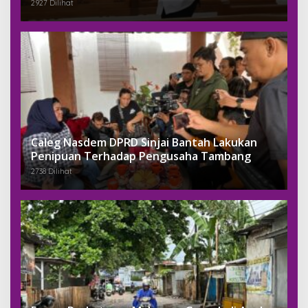
Jaksa Dengan Miliaran
2927 Dilihat
Caleg Nasdem DPRD Sinjai Bantah Lakukan
Penipuan Terhadap Pengusaha Tambang
2738 Dilihat