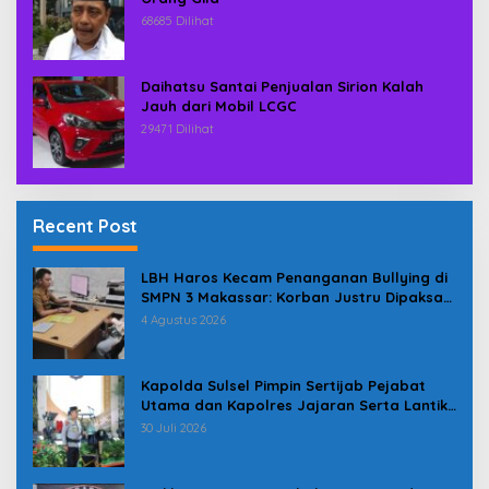
68685 Dilihat
Daihatsu Santai Penjualan Sirion Kalah
Jauh dari Mobil LCGC
29471 Dilihat
Recent Post
LBH Haros Kecam Penanganan Bullying di
SMPN 3 Makassar: Korban Justru Dipaksa
Pindah
4 Agustus 2026
Kapolda Sulsel Pimpin Sertijab Pejabat
Utama dan Kapolres Jajaran Serta Lantik
Karolog dan Kapolresta Gowa
30 Juli 2026