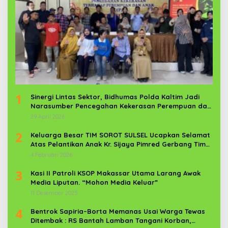
1
Sinergi Lintas Sektor, Bidhumas Polda Kaltim Jadi
Narasumber Pencegahan Kekerasan Perempuan dan
Anak
29 April 2026
2
Keluarga Besar TIM SOROT SULSEL Ucapkan Selamat
Atas Pelantikan Anak Kr. Sijaya Pimred Gerbang Timur
News Com Sebagai Prajurit TNI
4 Februari 2026
3
Kasi II Patroli KSOP Makassar Utama Larang Awak
Media Liputan. “Mohon Media Keluar”
11 Desember 2025
4
Bentrok Sapiria–Borta Memanas Usai Warga Tewas
Ditembak : RS Bantah Lamban Tangani Korban,