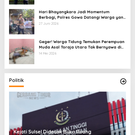
Hari Bhayangkara Jadi Momentum
Berbagi, Polres Gowa Datangi Warga yang
Membutuhkan
27 Juni 2026
Geger! Warga Tidung Temukan Perempuan
Muda Asal Toraja Utara Tak Bernyawa di
Kamar Kos
14 Mei 2026
Politik
Pandawa Pattingalloang Kota Makassar
K