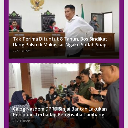
Tak Terima Dituntut 8 Tahun, Bos Sindikat
Uang Palsu di Makassar Ngaku Sudah Suap
Jaksa Dengan Miliaran
2927 Dilihat
Caleg Nasdem DPRD Sinjai Bantah Lakukan
Penipuan Terhadap Pengusaha Tambang
2738 Dilihat