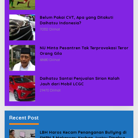
Belum Pakai CVT, Apa yang Ditakuti
Daihatsu Indonesia?
70332 Dilihat
NU Minta Pesantren Tak Terprovokasi Teror
Orang Gila
68680 Dilihat
Daihatsu Santai Penjualan Sirion Kalah
Jauh dari Mobil LCGC
29470 Dilihat
Recent Post
LBH Haros Kecam Penanganan Bullying di
SMPN 3 Makassar: Korban Justru Dipaksa