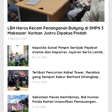
LBH Haros Kecam Penanganan Bullying di SMPN 3
Makassar: Korban Justru Dipaksa Pindah
4 Agustus 2026
Kapolda Sulsel Pimpin Sertijab Pejabat
Utama dan Kapolres Jajaran Serta Lantik
Karolog dan Kapolresta Gowa
30 Juli 2026
Terlibat Pencurian Kabel Tower, Residivis
yang Sempat Kabur Berhasil Ditangkap
Tim Gabungan di Jeneponto
19 Juli 2026
Sebarkan Pesan Kamtibmas, Bid Humas
Polda Kaltim Intensifkan Pemasangan
Spanduk serta Pembagian Stiker
6 Juli 2026