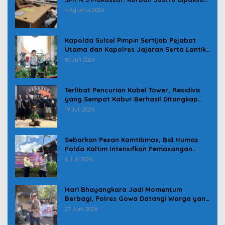
Pindah
4 Agustus 2026
Kapolda Sulsel Pimpin Sertijab Pejabat
Utama dan Kapolres Jajaran Serta Lantik
Karolog dan Kapolresta Gowa
30 Juli 2026
Terlibat Pencurian Kabel Tower, Residivis
yang Sempat Kabur Berhasil Ditangkap
Tim Gabungan di Jeneponto
19 Juli 2026
Sebarkan Pesan Kamtibmas, Bid Humas
Polda Kaltim Intensifkan Pemasangan
Spanduk serta Pembagian Stiker
6 Juli 2026
Hari Bhayangkara Jadi Momentum
Berbagi, Polres Gowa Datangi Warga yang
Membutuhkan
27 Juni 2026