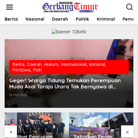
L
e
w
a
Berita
Nasional
Daerah
Politik
Kriminal
Pemer
t
i
k
e
k
o
n
t
Berita
,
Daerah
,
Hukum
,
Internasional
,
Kriminal
,
e
Peristiwa
,
Polri
n
Geger! Warga Tidung Temukan Perempuan
Muda Asal Toraja Utara Tak Bernyawa di
Kamar Kos
14 Mei 2026
«
»
Sebarkan Pesan
Hari Bhayangkara Jadi