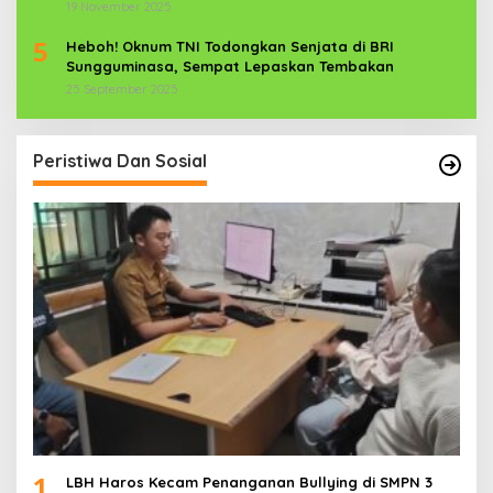
Aparat TNI-POLRI Dikerahkan
19 November 2025
5
Heboh! Oknum TNI Todongkan Senjata di BRI
Sungguminasa, Sempat Lepaskan Tembakan
25 September 2025
Peristiwa Dan Sosial
1
LBH Haros Kecam Penanganan Bullying di SMPN 3