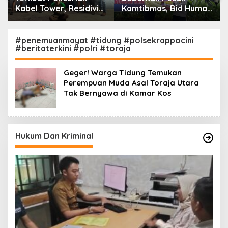
Kamtibmas, Bid Humas
Momentum Berbagi,
Polda Kaltim
Polres Gowa Datangi
Intensifkan
Warga yang
Pemasangan Spanduk
Membutuhkan
#penemuanmayat #tidung #polsekrappocini
#beritaterkini #polri #toraja
serta Pembagian
Stiker
Geger! Warga Tidung Temukan
Perempuan Muda Asal Toraja Utara
Tak Bernyawa di Kamar Kos
Hukum Dan Kriminal