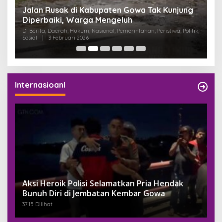
:
Jalan Rusak di Kabupaten Gowa Tak Kunjung
K
Diperbaiki, Warga Mengeluh
P
K
Di Berita, Daerah, Hukum, Nasional, Pemerintahan, Peristiwa, Politik,
Di
Sosial
|
3 Februari 2026
Pem
Internasioanl
Aksi Heroik Polisi Selamatkan Pria Hendak
Bunuh Diri di Jembatan Kembar Gowa
3715 Dilihat