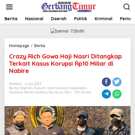
L
e
w
a
Berita
Nasional
Daerah
Politik
Kriminal
Pemer
t
i
k
e
Homepage
/
Berita
C
k
r
o
Crazy Rich Gowa Haji Nasri Ditangkap
a
n
z
t
Terkait Kasus Korupsi Rp10 Miliar di
y
e
Nabire
R
n
i
c
Redaksi
4 Juli 2025
Berita
,
Daerah
,
Hukum
,
Internasional
,
Kejaksaan
,
h
Nasional
,
Pemerintahan
,
Peristiwa
,
Polri
537 Dilihat
G
o
w
a
H
a
j
i