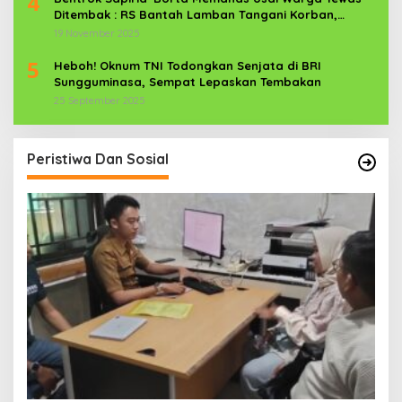
4
Ditembak : RS Bantah Lamban Tangani Korban,
Aparat TNI-POLRI Dikerahkan
19 November 2025
5
Heboh! Oknum TNI Todongkan Senjata di BRI
Sungguminasa, Sempat Lepaskan Tembakan
25 September 2025
Peristiwa Dan Sosial