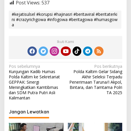
Post Views:
537
#kejatisulsel #korupsi #hajinasri #beritaviral #beritaterki
ni #crazyrichgowa #infogowa #beritagowa #humasgow
a
Ikuti Kami
N
Pos sebelumnya
Pos berikutnya
Kunjungan Kadib Humas
Polda Kaltim Gelar Sidang
a
Polda Kaltim ke Sekretariat
Akhir Seleksi Terpadu
v
GEPPAK: Sinergi
Penerimaan Taruna/I Akpol,
Meningkatkan Kamtibmas
Bintara, dan Tamtama Polri
i
dan SDM Putra Putri Asli
TA 2025
Kalimantan
g
a
Jangan Lewatkan
s
i