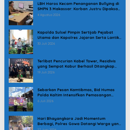
LBH Haros Kecam Penanganan Bullying di
SMPN 3 Makassar: Korban Justru Dipaksa
Pindah
4 Agustus 2026
Kapolda Sulsel Pimpin Sertijab Pejabat
Utama dan Kapolres Jajaran Serta Lantik
Karolog dan Kapolresta Gowa
30 Juli 2026
Terlibat Pencurian Kabel Tower, Residivis
yang Sempat Kabur Berhasil Ditangkap
Tim Gabungan di Jeneponto
19 Juli 2026
Sebarkan Pesan Kamtibmas, Bid Humas
Polda Kaltim Intensifkan Pemasangan
Spanduk serta Pembagian Stiker
6 Juli 2026
Hari Bhayangkara Jadi Momentum
Berbagi, Polres Gowa Datangi Warga yang
Membutuhkan
27 Juni 2026