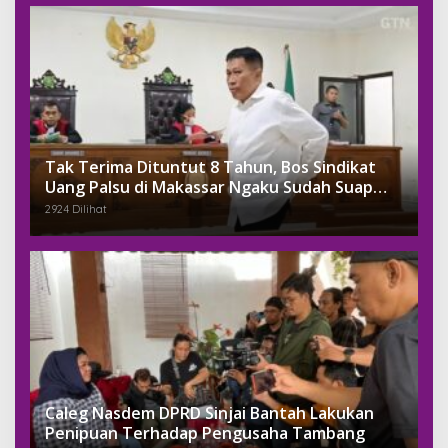
Tak Terima Dituntut 8 Tahun, Bos Sindikat
Uang Palsu di Makassar Ngaku Sudah Suap
Jaksa Dengan Miliaran
2924 Dilihat
Caleg Nasdem DPRD Sinjai Bantah Lakukan
Penipuan Terhadap Pengusaha Tambang