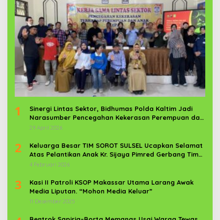
1
Sinergi Lintas Sektor, Bidhumas Polda Kaltim Jadi
Narasumber Pencegahan Kekerasan Perempuan dan
Anak
29 April 2026
2
Keluarga Besar TIM SOROT SULSEL Ucapkan Selamat
Atas Pelantikan Anak Kr. Sijaya Pimred Gerbang Timur
News Com Sebagai Prajurit TNI
4 Februari 2026
3
Kasi II Patroli KSOP Makassar Utama Larang Awak
Media Liputan. “Mohon Media Keluar”
11 Desember 2025
Bentrok Sapiria–Borta Memanas Usai Warga Tewas