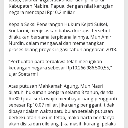
s
Kabupaten Nabire, Papua, dengan nilai kerugian
K
negara mencapai Rp10,2 miliar.
o
r
Kepala Seksi Penerangan Hukum Kejati Sulsel,
u
p
Soetarmi, menjelaskan bahwa korupsi tersebut
s
dilakukan bersama terpidana lainnya, Muh Amir
i
Nurdin, dalam mengawal dan memenangkan
R
proses lelang proyek irigasi tahun anggaran 2018.
p
1
0
“Perbuatan para terdakwa telah merugikan
M
keuangan negara sebesar Rp10.266.986.500,55,”
i
ujar Soetarmi.
l
i
Atas putusan Mahkamah Agung, Muh Nasri
a
r
dijatuhi hukuman penjara selama 8 tahun, denda
d
Rp300 juta, serta wajib membayar uang pengganti
i
sebesar Rp10,07 miliar. Jika uang pengganti tidak
N
dibayar dalam waktu satu bulan setelah putusan
a
b
berkekuatan hukum tetap, maka harta bendanya
i
akan disita dan dilelang. Jika masih kurang, pelaku
r