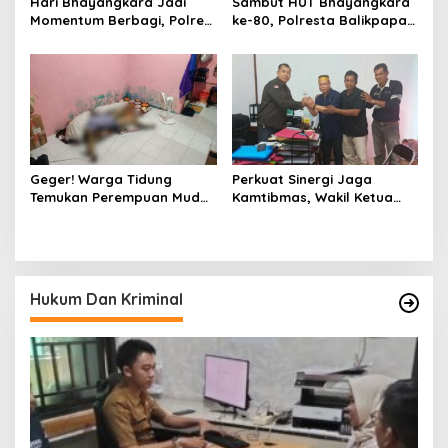
Hari Bhayangkara Jadi
Sambut HUT Bhayangkara
Momentum Berbagi, Polres
ke-80, Polresta Balikpapan
Gowa Datangi Warga yang
Gelar Bakti Sosial di Panti
Membutuhkan
Asuhan Jabal Rahmah
Geger! Warga Tidung
Perkuat Sinergi Jaga
Temukan Perempuan Muda
Kamtibmas, Wakil Ketua
Asal Toraja Utara Tak
KKSS Kutai Barat
Bernyawa di Kamar Kos
Silaturahmi ke Dewan Adat
Hukum Dan Kriminal