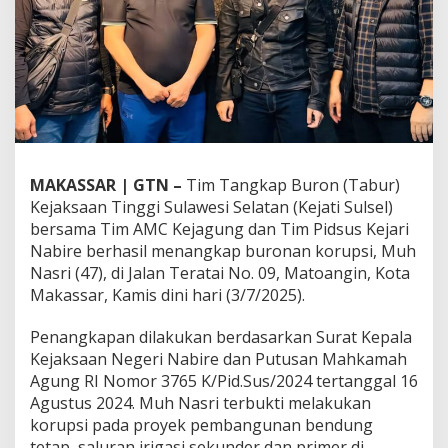
N
a
s
r
i
D
i
t
a
n
MAKASSAR | GTN –
Tim Tangkap Buron (Tabur)
g
Kejaksaan Tinggi Sulawesi Selatan (Kejati Sulsel)
k
a
bersama Tim AMC Kejagung dan Tim Pidsus Kejari
p
Nabire berhasil menangkap buronan korupsi, Muh
T
Nasri (47), di Jalan Teratai No. 09, Matoangin, Kota
e
Makassar, Kamis dini hari (3/7/2025).
r
k
a
Penangkapan dilakukan berdasarkan Surat Kepala
i
Kejaksaan Negeri Nabire dan Putusan Mahkamah
t
Agung RI Nomor 3765 K/Pid.Sus/2024 tertanggal 16
K
Agustus 2024. Muh Nasri terbukti melakukan
a
korupsi pada proyek pembangunan bendung
s
u
tetap, saluran irigasi sekunder dan primer di