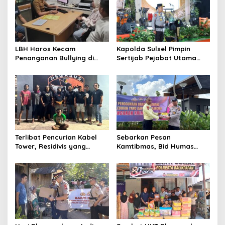
p
o
s
LBH Haros Kecam
Kapolda Sulsel Pimpin
Penanganan Bullying di
Sertijab Pejabat Utama
SMPN 3 Makassar: Korban
dan Kapolres Jajaran
Justru Dipaksa Pindah
Serta Lantik Karolog dan
Kapolresta Gowa
Terlibat Pencurian Kabel
Sebarkan Pesan
Tower, Residivis yang
Kamtibmas, Bid Humas
Sempat Kabur Berhasil
Polda Kaltim Intensifkan
Ditangkap Tim Gabungan di
Pemasangan Spanduk
Jeneponto
serta Pembagian Stiker