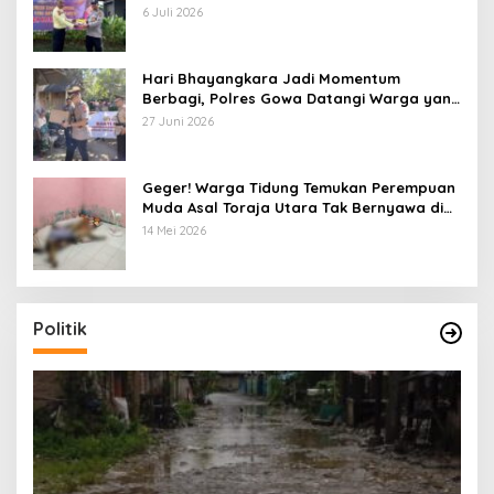
Spanduk serta Pembagian Stiker
6 Juli 2026
Hari Bhayangkara Jadi Momentum
Berbagi, Polres Gowa Datangi Warga yang
Membutuhkan
27 Juni 2026
Geger! Warga Tidung Temukan Perempuan
Muda Asal Toraja Utara Tak Bernyawa di
Kamar Kos
14 Mei 2026
Politik