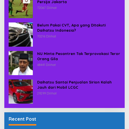
Persija Jakarta
72067 Dilihat
Belum Pakai CVT, Apa yang Ditakuti
Daihatsu Indonesia?
70216 Dilihat
NU Minta Pesantren Tak Terprovokasi Teror
Orang Gila
68441 Dilihat
Daihatsu Santai Penjualan Sirion Kalah
Jauh dari Mobil LCGC
29299 Dilihat
Recent Post