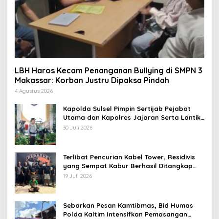
LBH Haros Kecam Penanganan Bullying di SMPN 3
Makassar: Korban Justru Dipaksa Pindah
4 Agustus 2026
Kapolda Sulsel Pimpin Sertijab Pejabat
Utama dan Kapolres Jajaran Serta Lantik
Karolog dan Kapolresta Gowa
30 Juli 2026
Terlibat Pencurian Kabel Tower, Residivis
yang Sempat Kabur Berhasil Ditangkap
Tim Gabungan di Jeneponto
19 Juli 2026
Sebarkan Pesan Kamtibmas, Bid Humas
Polda Kaltim Intensifkan Pemasangan