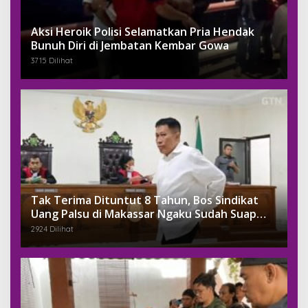
Aksi Heroik Polisi Selamatkan Pria Hendak
Bunuh Diri di Jembatan Kembar Gowa
3715 Dilihat
Tak Terima Dituntut 8 Tahun, Bos Sindikat
Uang Palsu di Makassar Ngaku Sudah Suap
Jaksa Dengan Miliaran
2924 Dilihat