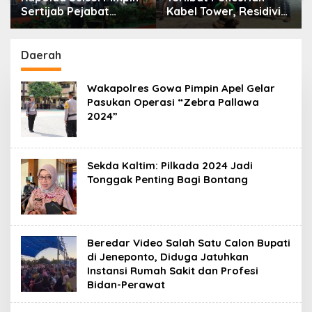
Sertijab Pejabat
Kabel Tower, Residivis
Utama dan Kapolres
yang Sempat Kabur
Jajaran Serta Lantik
Berhasil Ditangkap
Karolog dan
Tim Gabungan di
Daerah
Kapolresta Gowa
Jeneponto
Wakapolres Gowa Pimpin Apel Gelar
Pasukan Operasi “Zebra Pallawa
2024”
Sekda Kaltim: Pilkada 2024 Jadi
Tonggak Penting Bagi Bontang
Beredar Video Salah Satu Calon Bupati
di Jeneponto, Diduga Jatuhkan
Instansi Rumah Sakit dan Profesi
Bidan-Perawat