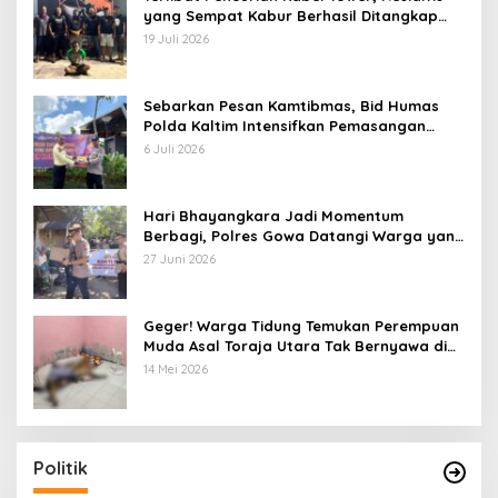
yang Sempat Kabur Berhasil Ditangkap
Tim Gabungan di Jeneponto
19 Juli 2026
Sebarkan Pesan Kamtibmas, Bid Humas
Polda Kaltim Intensifkan Pemasangan
Spanduk serta Pembagian Stiker
6 Juli 2026
Hari Bhayangkara Jadi Momentum
Berbagi, Polres Gowa Datangi Warga yang
Membutuhkan
27 Juni 2026
Geger! Warga Tidung Temukan Perempuan
Muda Asal Toraja Utara Tak Bernyawa di
Kamar Kos
14 Mei 2026
Jalan Rusak di Kabupaten Gowa Tak Kunjung
Diperbaiki, Warga Mengeluh
Di Berita, Daerah, Hukum, Nasional, Pemerintahan, Peristiwa, Politik,
Sosial
|
3 Februari 2026
Politik