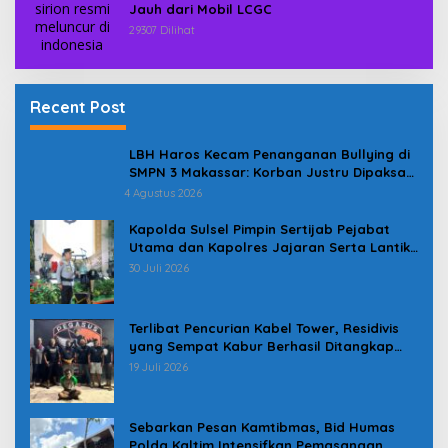
Jauh dari Mobil LCGC
29307 Dilihat
Recent Post
LBH Haros Kecam Penanganan Bullying di
SMPN 3 Makassar: Korban Justru Dipaksa
Pindah
4 Agustus 2026
Kapolda Sulsel Pimpin Sertijab Pejabat
Utama dan Kapolres Jajaran Serta Lantik
Karolog dan Kapolresta Gowa
30 Juli 2026
Terlibat Pencurian Kabel Tower, Residivis
yang Sempat Kabur Berhasil Ditangkap
Tim Gabungan di Jeneponto
19 Juli 2026
Sebarkan Pesan Kamtibmas, Bid Humas
Polda Kaltim Intensifkan Pemasangan