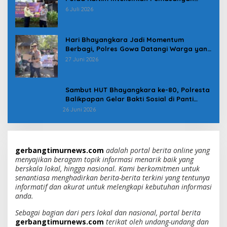
Spanduk serta Pembagian Stiker
6 Juli 2026
Hari Bhayangkara Jadi Momentum
Berbagi, Polres Gowa Datangi Warga yang
Membutuhkan
27 Juni 2026
Sambut HUT Bhayangkara ke-80, Polresta
Balikpapan Gelar Bakti Sosial di Panti
Asuhan Jabal Rahmah
26 Juni 2026
gerbangtimurnews.com
adalah portal berita online yang
menyajikan beragam topik informasi menarik baik yang
berskala lokal, hingga nasional. Kami berkomitmen untuk
senantiasa menghadirkan berita-berita terkini yang tentunya
informatif dan akurat untuk melengkapi kebutuhan informasi
anda.
Sebagai bagian dari pers lokal dan nasional, portal berita
gerbangtimurnews.com
terikat oleh undang-undang dan