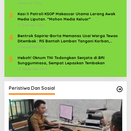
News Com Sebagai Prajurit TNI
4 Februari 2026
3
Kasi II Patroli KSOP Makassar Utama Larang Awak
Media Liputan. “Mohon Media Keluar”
11 Desember 2025
4
Bentrok Sapiria–Borta Memanas Usai Warga Tewas
Ditembak : RS Bantah Lamban Tangani Korban,
Aparat TNI-POLRI Dikerahkan
19 November 2025
5
Heboh! Oknum TNI Todongkan Senjata di BRI
Sungguminasa, Sempat Lepaskan Tembakan
25 September 2025
Peristiwa Dan Sosial