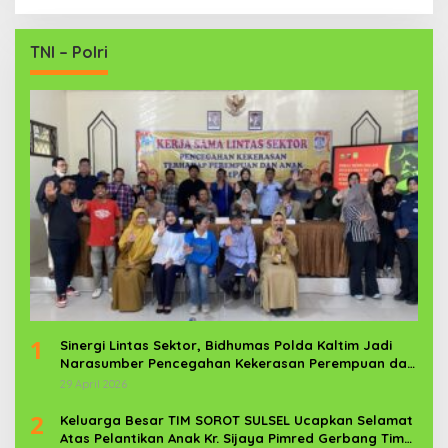
TNI – Polri
1
Sinergi Lintas Sektor, Bidhumas Polda Kaltim Jadi
Narasumber Pencegahan Kekerasan Perempuan dan
Anak
29 April 2026
2
Keluarga Besar TIM SOROT SULSEL Ucapkan Selamat
Atas Pelantikan Anak Kr. Sijaya Pimred Gerbang Timur