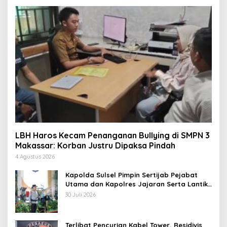
LBH Haros Kecam Penanganan Bullying di SMPN 3
Makassar: Korban Justru Dipaksa Pindah
4 Agustus 2026
Kapolda Sulsel Pimpin Sertijab Pejabat
Utama dan Kapolres Jajaran Serta Lantik
Karolog dan Kapolresta Gowa
30 Juli 2026
Terlibat Pencurian Kabel Tower, Residivis