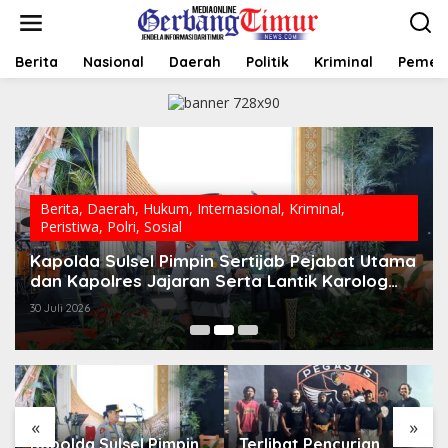
L
e
w
a
Berita
Nasional
Daerah
Politik
Kriminal
Pemer
t
i
k
e
k
o
n
t
Berita
,
Daerah
,
Hukum
,
Internasional
,
Kriminal
,
e
Peristiwa
,
Polri
,
Sosial
n
Kapolda Sulsel Pimpin Sertijab Pejabat Utama
dan Kapolres Jajaran Serta Lantik Karolog
dan Kapolresta Gowa
30 Juli 2026
«
»
Kapolda Sulsel Pimpin
Terlibat Pencurian