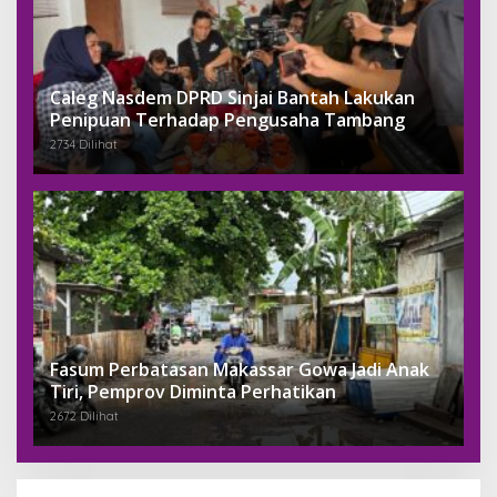
Caleg Nasdem DPRD Sinjai Bantah Lakukan
Penipuan Terhadap Pengusaha Tambang
2734 Dilihat
Fasum Perbatasan Makassar Gowa Jadi Anak
Tiri, Pemprov Diminta Perhatikan
2672 Dilihat