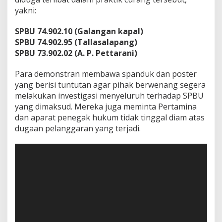
a
yakni:
T
e
SPBU 74.902.10 (Galangan kapal)
r
k
SPBU 74.902.95 (Tallasalapang)
a
SPBU 73.902.02 (A. P. Pettarani)
i
t
Para demonstran membawa spanduk dan poster
D
yang berisi tuntutan agar pihak berwenang segera
u
g
melakukan investigasi menyeluruh terhadap SPBU
a
yang dimaksud. Mereka juga meminta Pertamina
a
dan aparat penegak hukum tidak tinggal diam atas
n
dugaan pelanggaran yang terjadi.
K
e
Pemutar
c
u
Video
r
a
n
g
a
n
P