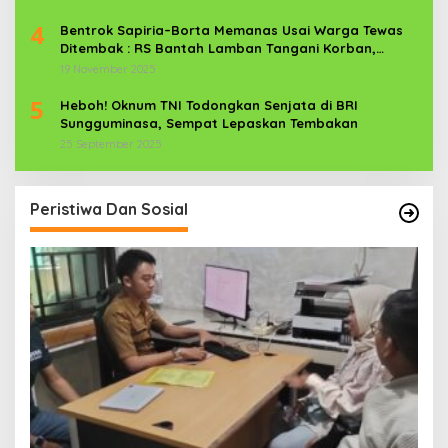
4
Bentrok Sapiria–Borta Memanas Usai Warga Tewas
Ditembak : RS Bantah Lamban Tangani Korban,
Aparat TNI-POLRI Dikerahkan
19 November 2025
5
Heboh! Oknum TNI Todongkan Senjata di BRI
Sungguminasa, Sempat Lepaskan Tembakan
25 September 2025
Peristiwa Dan Sosial