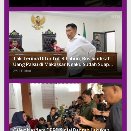
Tak Terima Dituntut 8 Tahun, Bos Sindikat
Uang Palsu di Makassar Ngaku Sudah Suap
Jaksa Dengan Miliaran
2924 Dilihat
Caleg Nasdem DPRD Sinjai Bantah Lakukan