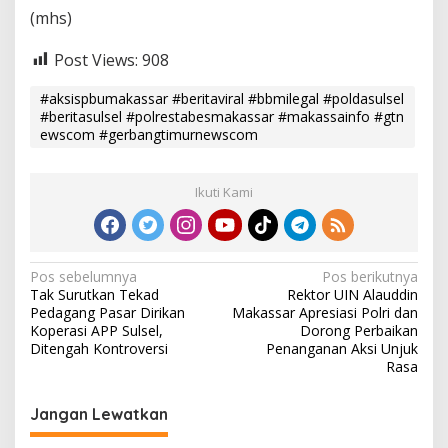
(mhs)
Post Views:
908
#aksispbumakassar #beritaviral #bbmilegal #poldasulsel
#beritasulsel #polrestabesmakassar #makassainfo #gtn
ewscom #gerbangtimurnewscom
Ikuti Kami
N
Pos sebelumnya
Pos berikutnya
Tak Surutkan Tekad
Rektor UIN Alauddin
a
Pedagang Pasar Dirikan
Makassar Apresiasi Polri dan
v
Koperasi APP Sulsel,
Dorong Perbaikan
Ditengah Kontroversi
Penanganan Aksi Unjuk
i
Rasa
g
Jangan Lewatkan
a