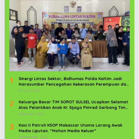
1
Sinergi Lintas Sektor, Bidhumas Polda Kaltim Jadi
Narasumber Pencegahan Kekerasan Perempuan dan
Anak
29 April 2026
2
Keluarga Besar TIM SOROT SULSEL Ucapkan Selamat
Atas Pelantikan Anak Kr. Sijaya Pimred Gerbang Timur
News Com Sebagai Prajurit TNI
4 Februari 2026
3
Kasi II Patroli KSOP Makassar Utama Larang Awak
Media Liputan. “Mohon Media Keluar”
11 Desember 2025