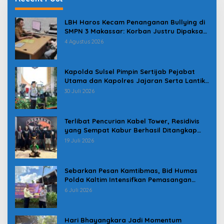
LBH Haros Kecam Penanganan Bullying di
SMPN 3 Makassar: Korban Justru Dipaksa
Pindah
4 Agustus 2026
Kapolda Sulsel Pimpin Sertijab Pejabat
Utama dan Kapolres Jajaran Serta Lantik
Karolog dan Kapolresta Gowa
30 Juli 2026
Terlibat Pencurian Kabel Tower, Residivis
yang Sempat Kabur Berhasil Ditangkap
Tim Gabungan di Jeneponto
19 Juli 2026
Sebarkan Pesan Kamtibmas, Bid Humas
Polda Kaltim Intensifkan Pemasangan
Spanduk serta Pembagian Stiker
6 Juli 2026
Hari Bhayangkara Jadi Momentum