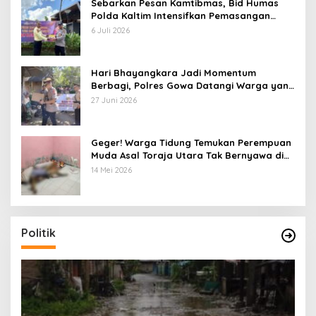
Sebarkan Pesan Kamtibmas, Bid Humas
Polda Kaltim Intensifkan Pemasangan
Spanduk serta Pembagian Stiker
6 Juli 2026
Hari Bhayangkara Jadi Momentum
Berbagi, Polres Gowa Datangi Warga yang
Membutuhkan
27 Juni 2026
Geger! Warga Tidung Temukan Perempuan
Muda Asal Toraja Utara Tak Bernyawa di
Kamar Kos
14 Mei 2026
Politik