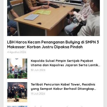
LBH Haros Kecam Penanganan Bullying di SMPN 3
Makassar: Korban Justru Dipaksa Pindah
4 Agustus 2026
Kapolda Sulsel Pimpin Sertijab Pejabat
Utama dan Kapolres Jajaran Serta Lantik
Karolog dan Kapolresta Gowa
30 Juli 2026
Terlibat Pencurian Kabel Tower, Residivis
yang Sempat Kabur Berhasil Ditangkap
Tim Gabungan di Jeneponto
19 Juli 2026