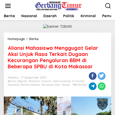
L
e
w
a
Berita
Nasional
Daerah
Politik
Kriminal
Pemer
t
i
k
e
Homepage
/
Berita
A
k
l
o
Aliansi Mahasiswa Menggugat Gelar
i
n
a
t
Aksi Unjuk Rasa Terkait Dugaan
n
e
Kecurangan Penyaluran BBM di
s
n
Beberapa SPBU di Kota Makassar
i
M
a
Redaksi
17 September 2025
h
Berita
,
Daerah
,
Ekonomi
,
Hukum
,
Internasional
,
Kriminal
,
a
Nasional
,
Pemerintahan
,
Peristiwa
,
Polri
,
Sosial
908 Dilihat
s
i
s
w
a
M