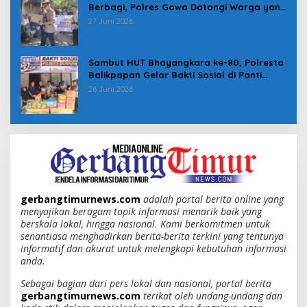
Berbagi, Polres Gowa Datangi Warga yang
Membutuhkan
27 Juni 2026
Sambut HUT Bhayangkara ke-80, Polresta
Balikpapan Gelar Bakti Sosial di Panti
Asuhan Jabal Rahmah
26 Juni 2026
gerbangtimurnews.com
adalah portal berita online yang
menyajikan beragam topik informasi menarik baik yang
berskala lokal, hingga nasional. Kami berkomitmen untuk
senantiasa menghadirkan berita-berita terkini yang tentunya
informatif dan akurat untuk melengkapi kebutuhan informasi
anda.
Sebagai bagian dari pers lokal dan nasional, portal berita
gerbangtimurnews.com
terikat oleh undang-undang dan