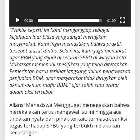
U
d
i
00:00
01:00
K
o
“Praktik seperti ini Kami menganggap sebagai
t
kejahatan luar biasa yang sangat merugikan
a
masyarakat. Kami ingin memastikan bahwa praktik
M
a
tersebut diusut tuntas. Selain itu, kami juga menuntut
k
agar BBM yang dijual di seluruh SPBU di wilayah kota
a
Makassar memenuhi spesifikasi yang telah ditetapkan.
s
Pemerintah harus terlibat langsung dalam pengawasan
s
penjualan BBM, agar masyarakat tidak dirugikan oleh
a
r
oknum-oknum mafia BBM,” ujar salah satu orator
dalam aksi tersebut.
Aliansi Mahasiswa Menggugat menegaskan bahwa
mereka akan terus mengawal isu ini hingga ada
tindakan nyata dari pihak terkait, termasuk sanksi
tegas terhadap SPBU yang terbukti melakukan
kecurangan.