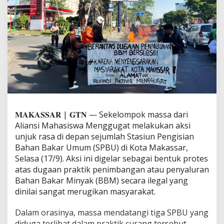
e
n
g
g
u
g
a
t
G
e
l
a
r
𝐌𝐀𝐊𝐀𝐒𝐒𝐀𝐑 | 𝐆𝐓𝐍 — Sekelompok massa dari
A
Aliansi Mahasiswa Menggugat melakukan aksi
k
unjuk rasa di depan sejumlah Stasiun Pengisian
s
Bahan Bakar Umum (SPBU) di Kota Makassar,
i
U
Selasa (17/9). Aksi ini digelar sebagai bentuk protes
n
atas dugaan praktik penimbangan atau penyaluran
j
Bahan Bakar Minyak (BBM) secara ilegal yang
u
dinilai sangat merugikan masyarakat.
k
R
a
Dalam orasinya, massa mendatangi tiga SPBU yang
s
diduga terlibat dalam praktik curang tersebut,