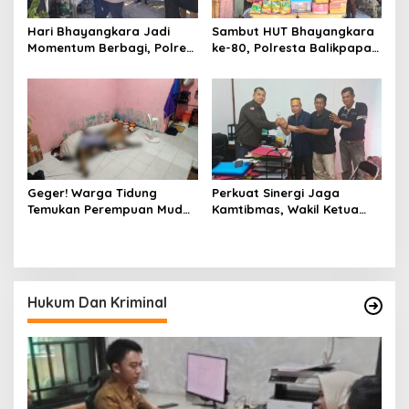
Hari Bhayangkara Jadi
Sambut HUT Bhayangkara
Momentum Berbagi, Polres
ke-80, Polresta Balikpapan
Gowa Datangi Warga yang
Gelar Bakti Sosial di Panti
Membutuhkan
Asuhan Jabal Rahmah
Geger! Warga Tidung
Perkuat Sinergi Jaga
Temukan Perempuan Muda
Kamtibmas, Wakil Ketua
Asal Toraja Utara Tak
KKSS Kutai Barat
Bernyawa di Kamar Kos
Silaturahmi ke Dewan Adat
Hukum Dan Kriminal