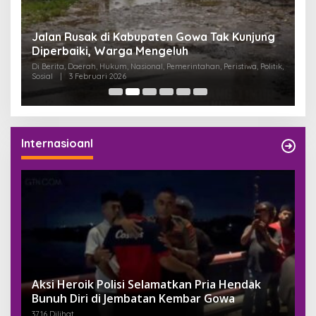
:
Jalan Rusak di Kabupaten Gowa Tak Kunjung
K
Diperbaiki, Warga Mengeluh
P
K
Di Berita, Daerah, Hukum, Nasional, Pemerintahan, Peristiwa, Politik,
Di
Sosial
|
3 Februari 2026
Pem
Internasioanl
Aksi Heroik Polisi Selamatkan Pria Hendak
Bunuh Diri di Jembatan Kembar Gowa
3716 Dilihat