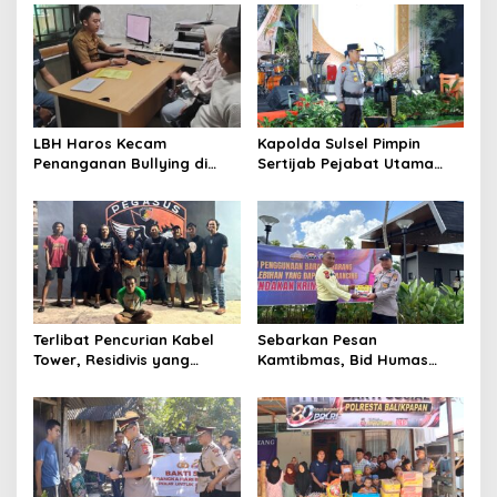
s
i
p
o
s
LBH Haros Kecam
Kapolda Sulsel Pimpin
Penanganan Bullying di
Sertijab Pejabat Utama
SMPN 3 Makassar: Korban
dan Kapolres Jajaran
Justru Dipaksa Pindah
Serta Lantik Karolog dan
Kapolresta Gowa
Terlibat Pencurian Kabel
Sebarkan Pesan
Tower, Residivis yang
Kamtibmas, Bid Humas
Sempat Kabur Berhasil
Polda Kaltim Intensifkan
Ditangkap Tim Gabungan di
Pemasangan Spanduk
Jeneponto
serta Pembagian Stiker