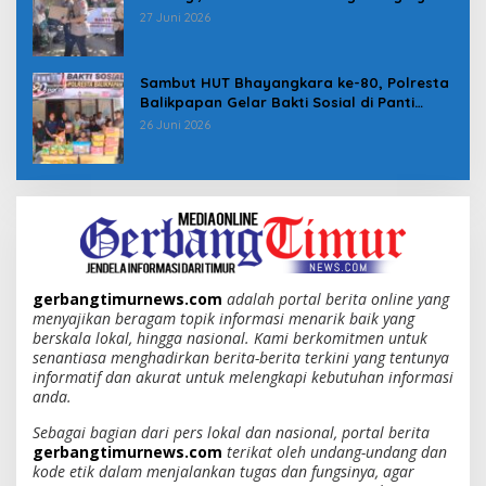
Membutuhkan
27 Juni 2026
Sambut HUT Bhayangkara ke-80, Polresta
Balikpapan Gelar Bakti Sosial di Panti
Asuhan Jabal Rahmah
26 Juni 2026
gerbangtimurnews.com
adalah portal berita online yang
menyajikan beragam topik informasi menarik baik yang
berskala lokal, hingga nasional. Kami berkomitmen untuk
senantiasa menghadirkan berita-berita terkini yang tentunya
informatif dan akurat untuk melengkapi kebutuhan informasi
anda.
Sebagai bagian dari pers lokal dan nasional, portal berita
gerbangtimurnews.com
terikat oleh undang-undang dan
kode etik dalam menjalankan tugas dan fungsinya, agar