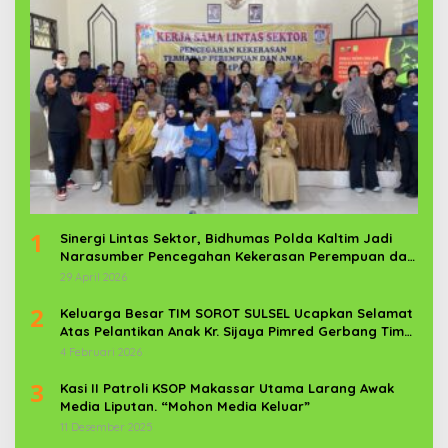
1
Sinergi Lintas Sektor, Bidhumas Polda Kaltim Jadi
Narasumber Pencegahan Kekerasan Perempuan dan
Anak
29 April 2026
2
Keluarga Besar TIM SOROT SULSEL Ucapkan Selamat
Atas Pelantikan Anak Kr. Sijaya Pimred Gerbang Timur
News Com Sebagai Prajurit TNI
4 Februari 2026
3
Kasi II Patroli KSOP Makassar Utama Larang Awak
Media Liputan. “Mohon Media Keluar”
11 Desember 2025