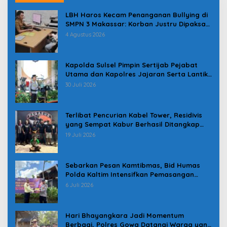
LBH Haros Kecam Penanganan Bullying di
SMPN 3 Makassar: Korban Justru Dipaksa
Pindah
4 Agustus 2026
Kapolda Sulsel Pimpin Sertijab Pejabat
Utama dan Kapolres Jajaran Serta Lantik
Karolog dan Kapolresta Gowa
30 Juli 2026
Terlibat Pencurian Kabel Tower, Residivis
yang Sempat Kabur Berhasil Ditangkap
Tim Gabungan di Jeneponto
19 Juli 2026
Sebarkan Pesan Kamtibmas, Bid Humas
Polda Kaltim Intensifkan Pemasangan
Spanduk serta Pembagian Stiker
6 Juli 2026
Hari Bhayangkara Jadi Momentum
Berbagi, Polres Gowa Datangi Warga yang