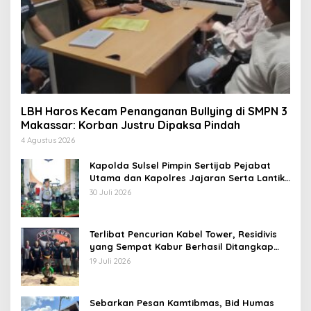
LBH Haros Kecam Penanganan Bullying di SMPN 3
Makassar: Korban Justru Dipaksa Pindah
4 Agustus 2026
Kapolda Sulsel Pimpin Sertijab Pejabat
Utama dan Kapolres Jajaran Serta Lantik
Karolog dan Kapolresta Gowa
30 Juli 2026
Terlibat Pencurian Kabel Tower, Residivis
yang Sempat Kabur Berhasil Ditangkap
Tim Gabungan di Jeneponto
19 Juli 2026
Sebarkan Pesan Kamtibmas, Bid Humas