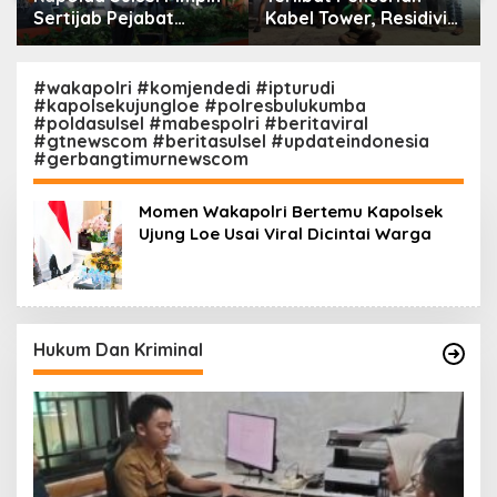
Sertijab Pejabat
Kabel Tower, Residivis
Utama dan Kapolres
yang Sempat Kabur
Jajaran Serta Lantik
Berhasil Ditangkap
Karolog dan
Tim Gabungan di
#wakapolri #komjendedi #ipturudi
#kapolsekujungloe #polresbulukumba
Kapolresta Gowa
Jeneponto
#poldasulsel #mabespolri #beritaviral
#gtnewscom #beritasulsel #updateindonesia
#gerbangtimurnewscom
Momen Wakapolri Bertemu Kapolsek
Ujung Loe Usai Viral Dicintai Warga
Hukum Dan Kriminal