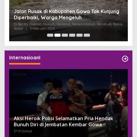
:
Jalan Rusak di Kabupaten Gowa Tak Kunjung
K
Diperbaiki, Warga Mengeluh
P
K
Di Berita, Daerah, Hukum, Nasional, Pemerintahan, Peristiwa, Politik,
Di
Sosial
|
3 Februari 2026
Pem
Internasioanl
Aksi Heroik Polisi Selamatkan Pria Hendak
Bunuh Diri di Jembatan Kembar Gowa
3719 Dilihat