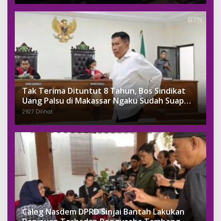
Tak Terima Dituntut 8 Tahun, Bos Sindikat
Uang Palsu di Makassar Ngaku Sudah Suap
Jaksa Dengan Miliaran
2927 Dilihat
Caleg Nasdem DPRD Sinjai Bantah Lakukan