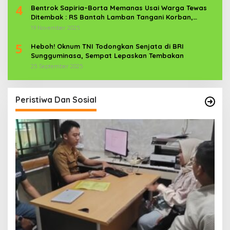
4
Bentrok Sapiria–Borta Memanas Usai Warga Tewas
Ditembak : RS Bantah Lamban Tangani Korban,
Aparat TNI-POLRI Dikerahkan
19 November 2025
5
Heboh! Oknum TNI Todongkan Senjata di BRI
Sungguminasa, Sempat Lepaskan Tembakan
25 September 2025
Peristiwa Dan Sosial