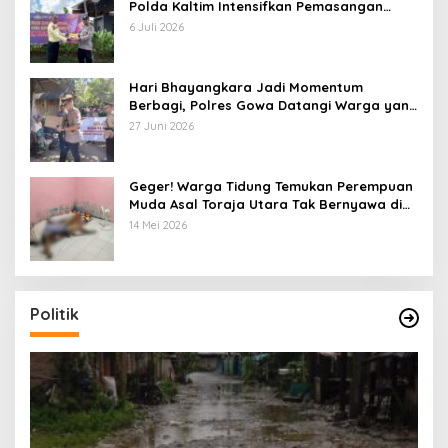
Polda Kaltim Intensifkan Pemasangan
Spanduk serta Pembagian Stiker
6 Juli 2026
Hari Bhayangkara Jadi Momentum
Berbagi, Polres Gowa Datangi Warga yang
Membutuhkan
27 Juni 2026
Geger! Warga Tidung Temukan Perempuan
Muda Asal Toraja Utara Tak Bernyawa di
Kamar Kos
14 Mei 2026
Politik