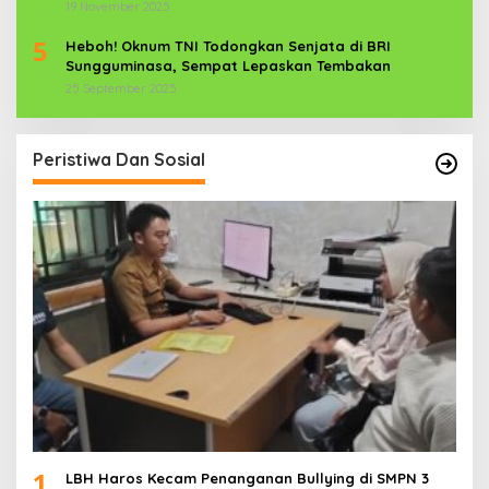
Aparat TNI-POLRI Dikerahkan
19 November 2025
5
Heboh! Oknum TNI Todongkan Senjata di BRI
Sungguminasa, Sempat Lepaskan Tembakan
25 September 2025
Peristiwa Dan Sosial
1
LBH Haros Kecam Penanganan Bullying di SMPN 3