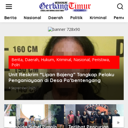
L
e
w
a
Berita
Nasional
Daerah
Politik
Kriminal
Pemer
t
i
k
e
k
o
n
t
Berita
,
Daerah
,
Hukum
,
Kriminal
,
Nasional
,
Peristiwa
,
e
Polri
n
Unit Reskrim “Lipan Bajeng” Tangkap Pelaku
Penganiayaan di Desa Pa’bentengang
4 September 2025
«
»
Kapolda Sulsel Pimpin
Terlibat Pencurian