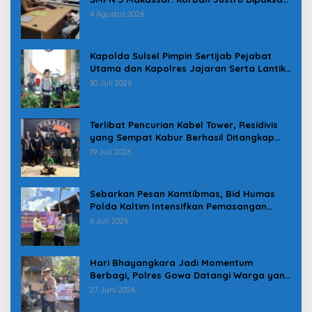
Pindah
4 Agustus 2026
Kapolda Sulsel Pimpin Sertijab Pejabat
Utama dan Kapolres Jajaran Serta Lantik
Karolog dan Kapolresta Gowa
30 Juli 2026
Terlibat Pencurian Kabel Tower, Residivis
yang Sempat Kabur Berhasil Ditangkap
Tim Gabungan di Jeneponto
19 Juli 2026
Sebarkan Pesan Kamtibmas, Bid Humas
Polda Kaltim Intensifkan Pemasangan
Spanduk serta Pembagian Stiker
6 Juli 2026
Hari Bhayangkara Jadi Momentum
Berbagi, Polres Gowa Datangi Warga yang
Membutuhkan
27 Juni 2026