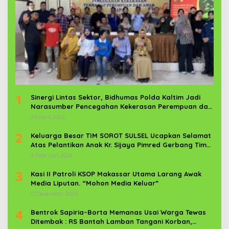
1
Sinergi Lintas Sektor, Bidhumas Polda Kaltim Jadi
Narasumber Pencegahan Kekerasan Perempuan dan
Anak
29 April 2026
2
Keluarga Besar TIM SOROT SULSEL Ucapkan Selamat
Atas Pelantikan Anak Kr. Sijaya Pimred Gerbang Timur
News Com Sebagai Prajurit TNI
4 Februari 2026
3
Kasi II Patroli KSOP Makassar Utama Larang Awak
Media Liputan. “Mohon Media Keluar”
11 Desember 2025
4
Bentrok Sapiria–Borta Memanas Usai Warga Tewas
Ditembak : RS Bantah Lamban Tangani Korban,