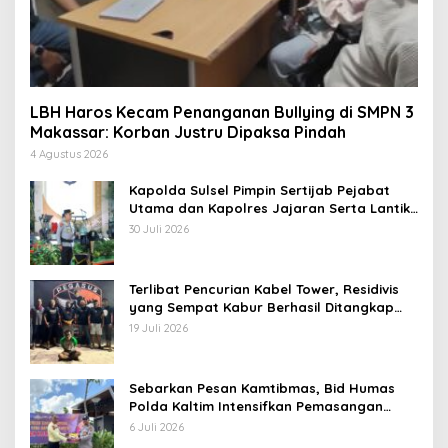
LBH Haros Kecam Penanganan Bullying di SMPN 3
Makassar: Korban Justru Dipaksa Pindah
4 Agustus 2026
Kapolda Sulsel Pimpin Sertijab Pejabat
Utama dan Kapolres Jajaran Serta Lantik
Karolog dan Kapolresta Gowa
30 Juli 2026
Terlibat Pencurian Kabel Tower, Residivis
yang Sempat Kabur Berhasil Ditangkap
Tim Gabungan di Jeneponto
19 Juli 2026
Sebarkan Pesan Kamtibmas, Bid Humas
Polda Kaltim Intensifkan Pemasangan
Spanduk serta Pembagian Stiker
6 Juli 2026