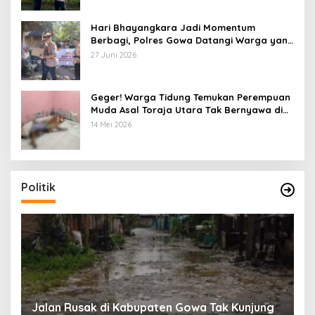
Hari Bhayangkara Jadi Momentum
Berbagi, Polres Gowa Datangi Warga yang
Membutuhkan
27 Juni 2026
Geger! Warga Tidung Temukan Perempuan
Muda Asal Toraja Utara Tak Bernyawa di
Kamar Kos
14 Mei 2026
Politik
:
Jalan Rusak di Kabupaten Gowa Tak Kunjung
K