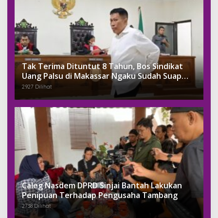
Tak Terima Dituntut 8 Tahun, Bos Sindikat
Uang Palsu di Makassar Ngaku Sudah Suap
Jaksa Dengan Miliaran
2927 Dilihat
Caleg Nasdem DPRD Sinjai Bantah Lakukan
Penipuan Terhadap Pengusaha Tambang
2738 Dilihat