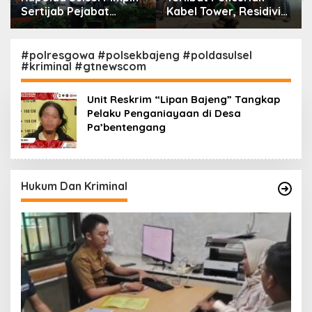
Sertijab Pejabat
Kabel Tower, Residivis
Utama dan Kapolres
yang Sempat Kabur
Jajaran Serta Lantik
Berhasil Ditangkap
Karolog dan
Tim Gabungan di
#polresgowa #polsekbajeng #poldasulsel
#kriminal #gtnewscom
Kapolresta Gowa
Jeneponto
Unit Reskrim “Lipan Bajeng” Tangkap
Pelaku Penganiayaan di Desa
Pa’bentengang
Hukum Dan Kriminal