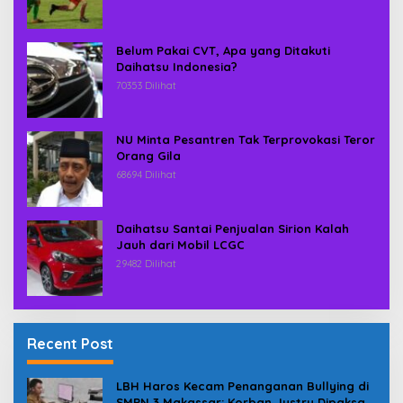
Belum Pakai CVT, Apa yang Ditakuti
Daihatsu Indonesia?
70353 Dilihat
NU Minta Pesantren Tak Terprovokasi Teror
Orang Gila
68694 Dilihat
Daihatsu Santai Penjualan Sirion Kalah
Jauh dari Mobil LCGC
29482 Dilihat
Recent Post
LBH Haros Kecam Penanganan Bullying di
SMPN 3 Makassar: Korban Justru Dipaksa