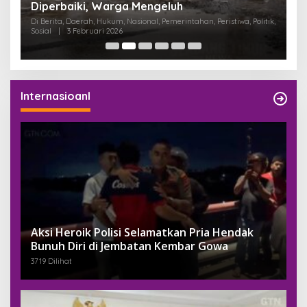
Diperbaiki, Warga Mengeluh
P
K
Di Berita, Daerah, Hukum, Nasional, Pemerintahan, Peristiwa, Politik,
Di
Sosial
|
3 Februari 2026
Pem
Internasioanl
Aksi Heroik Polisi Selamatkan Pria Hendak
Bunuh Diri di Jembatan Kembar Gowa
3719 Dilihat