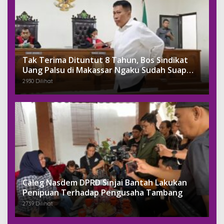
Tak Terima Dituntut 8 Tahun, Bos Sindikat
Uang Palsu di Makassar Ngaku Sudah Suap
Jaksa Dengan Miliaran
2930 Dilihat
Caleg Nasdem DPRD Sinjai Bantah Lakukan
Penipuan Terhadap Pengusaha Tambang
2739 Dilihat