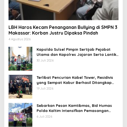
LBH Haros Kecam Penanganan Bullying di SMPN 3
Makassar: Korban Justru Dipaksa Pindah
4 Agustus 2026
Kapolda Sulsel Pimpin Sertijab Pejabat
Utama dan Kapolres Jajaran Serta Lantik
Karolog dan Kapolresta Gowa
30 Juli 2026
Terlibat Pencurian Kabel Tower, Residivis
yang Sempat Kabur Berhasil Ditangkap
Tim Gabungan di Jeneponto
19 Juli 2026
Sebarkan Pesan Kamtibmas, Bid Humas
Polda Kaltim Intensifkan Pemasangan
Spanduk serta Pembagian Stiker
6 Juli 2026