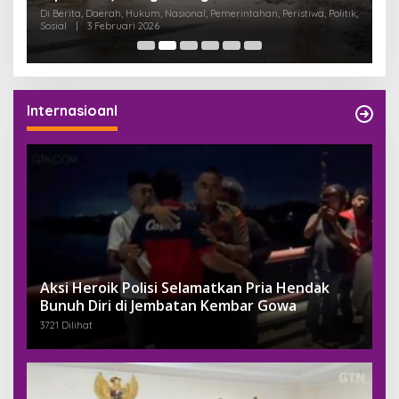
K
Di Berita, Daerah, Hukum, Nasional, Pemerintahan, Peristiwa, Politik,
Di
Sosial
|
3 Februari 2026
Pem
Internasioanl
Aksi Heroik Polisi Selamatkan Pria Hendak
Bunuh Diri di Jembatan Kembar Gowa
3721 Dilihat