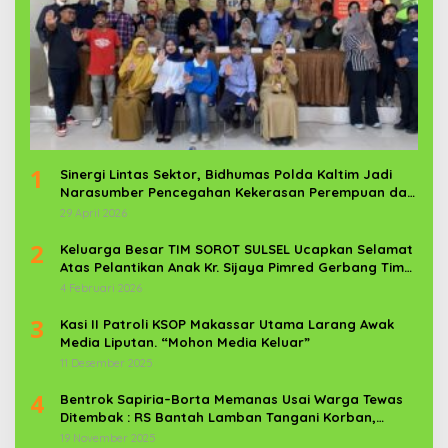
1
Sinergi Lintas Sektor, Bidhumas Polda Kaltim Jadi
Narasumber Pencegahan Kekerasan Perempuan dan
Anak
29 April 2026
2
Keluarga Besar TIM SOROT SULSEL Ucapkan Selamat
Atas Pelantikan Anak Kr. Sijaya Pimred Gerbang Timur
News Com Sebagai Prajurit TNI
4 Februari 2026
3
Kasi II Patroli KSOP Makassar Utama Larang Awak
Media Liputan. “Mohon Media Keluar”
11 Desember 2025
4
Bentrok Sapiria–Borta Memanas Usai Warga Tewas
Ditembak : RS Bantah Lamban Tangani Korban,
Aparat TNI-POLRI Dikerahkan
19 November 2025