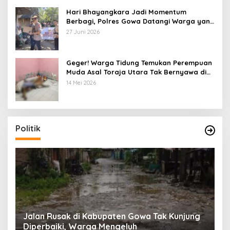
Hari Bhayangkara Jadi Momentum
Berbagi, Polres Gowa Datangi Warga yang
Membutuhkan
27 Juni 2026
Geger! Warga Tidung Temukan Perempuan
Muda Asal Toraja Utara Tak Bernyawa di
Kamar Kos
14 Mei 2026
Politik
:
Jalan Rusak di Kabupaten Gowa Tak Kunjung
K
Diperbaiki, Warga Mengeluh
P