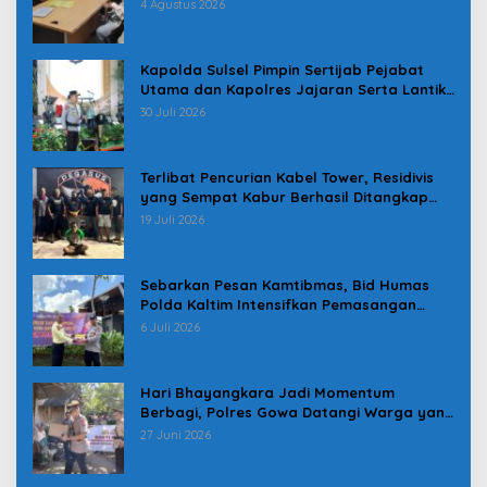
Pindah
4 Agustus 2026
Kapolda Sulsel Pimpin Sertijab Pejabat
Utama dan Kapolres Jajaran Serta Lantik
Karolog dan Kapolresta Gowa
30 Juli 2026
Terlibat Pencurian Kabel Tower, Residivis
yang Sempat Kabur Berhasil Ditangkap
Tim Gabungan di Jeneponto
19 Juli 2026
Sebarkan Pesan Kamtibmas, Bid Humas
Polda Kaltim Intensifkan Pemasangan
Spanduk serta Pembagian Stiker
6 Juli 2026
Hari Bhayangkara Jadi Momentum
Berbagi, Polres Gowa Datangi Warga yang
Membutuhkan
27 Juni 2026