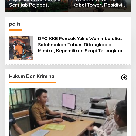
Sertijab Pejabat
Kabel Tower, Residivis
Utama dan Kapolres
yang Sempat Kabur
Jajaran Serta Lantik
Berhasil Ditangkap
Karolog dan
Tim Gabungan di
polisi
Kapolresta Gowa
Jeneponto
DPO KKB Puncak Yekis Wanimbo alias
Salahmakan Tabuni Ditangkap di
Mimika, Kepemilikan Senpi Terungkap
Hukum Dan Kriminal