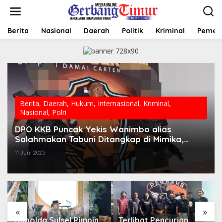
L
e
w
a
Berita
Nasional
Daerah
Politik
Kriminal
Pemer
t
i
k
e
k
o
n
t
Berita
,
Daerah
,
Hukum
,
Internasional
,
Kriminal
,
e
Nasional
,
Polri
n
DPO KKB Puncak Yekis Wanimbo alias
Salahmakan Tabuni Ditangkap di Mimika,
Kepemilikan Senpi Terungkap
11 Juni 2025
«
»
Kapolda Sulsel Pimpin
Terlibat Pencurian