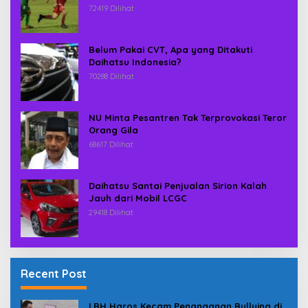
72419 Dilihat
Belum Pakai CVT, Apa yang Ditakuti
Daihatsu Indonesia?
70288 Dilihat
NU Minta Pesantren Tak Terprovokasi Teror
Orang Gila
68617 Dilihat
Daihatsu Santai Penjualan Sirion Kalah
Jauh dari Mobil LCGC
29418 Dilihat
Recent Post
LBH Haros Kecam Penanganan Bullying di