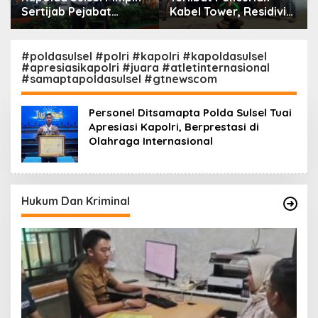
Sertijab Pejabat
Kabel Tower, Residivis
Utama dan Kapolres
yang Sempat Kabur
Jajaran Serta Lantik
Berhasil Ditangkap
Karolog dan
Tim Gabungan di
#poldasulsel #polri #kapolri #kapoldasulsel
#apresiasikapolri #juara #atletinternasional
Kapolresta Gowa
Jeneponto
#samaptapoldasulsel #gtnewscom
Personel Ditsamapta Polda Sulsel Tuai
Apresiasi Kapolri, Berprestasi di
Olahraga Internasional
Hukum Dan Kriminal