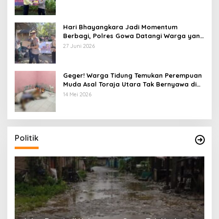
Hari Bhayangkara Jadi Momentum
Berbagi, Polres Gowa Datangi Warga yang
Membutuhkan
27 Juni 2026
Geger! Warga Tidung Temukan Perempuan
Muda Asal Toraja Utara Tak Bernyawa di
Kamar Kos
14 Mei 2026
Politik