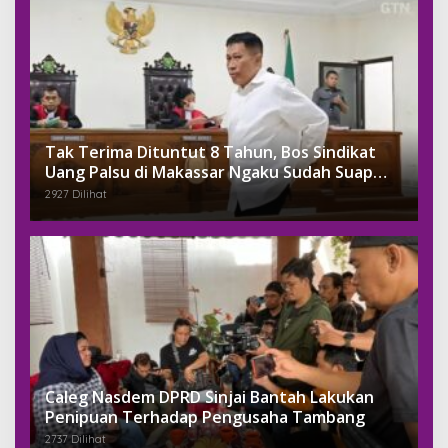
Tak Terima Dituntut 8 Tahun, Bos Sindikat
Uang Palsu di Makassar Ngaku Sudah Suap
Jaksa Dengan Miliaran
2927 Dilihat
Caleg Nasdem DPRD Sinjai Bantah Lakukan
Penipuan Terhadap Pengusaha Tambang
2737 Dilihat