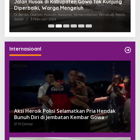
:
Jalan Rusak di Kabupaten Gowa Tak Kunjung
K
Diperbaiki, Warga Mengeluh
P
K
Di Berita, Daerah, Hukum, Nasional, Pemerintahan, Peristiwa, Politik,
Di
Sosial
|
3 Februari 2026
Pem
Internasioanl
Aksi Heroik Polisi Selamatkan Pria Hendak
Bunuh Diri di Jembatan Kembar Gowa
3719 Dilihat