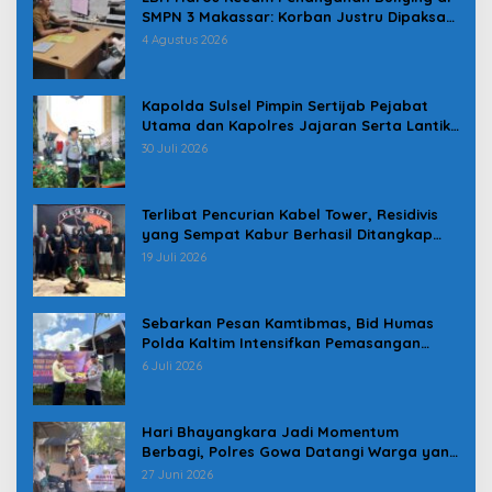
SMPN 3 Makassar: Korban Justru Dipaksa
Pindah
4 Agustus 2026
Kapolda Sulsel Pimpin Sertijab Pejabat
Utama dan Kapolres Jajaran Serta Lantik
Karolog dan Kapolresta Gowa
30 Juli 2026
Terlibat Pencurian Kabel Tower, Residivis
yang Sempat Kabur Berhasil Ditangkap
Tim Gabungan di Jeneponto
19 Juli 2026
Sebarkan Pesan Kamtibmas, Bid Humas
Polda Kaltim Intensifkan Pemasangan
Spanduk serta Pembagian Stiker
6 Juli 2026
Hari Bhayangkara Jadi Momentum
Berbagi, Polres Gowa Datangi Warga yang
Membutuhkan
27 Juni 2026