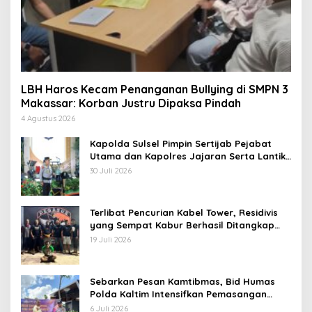
LBH Haros Kecam Penanganan Bullying di SMPN 3
Makassar: Korban Justru Dipaksa Pindah
4 Agustus 2026
Kapolda Sulsel Pimpin Sertijab Pejabat
Utama dan Kapolres Jajaran Serta Lantik
Karolog dan Kapolresta Gowa
30 Juli 2026
Terlibat Pencurian Kabel Tower, Residivis
yang Sempat Kabur Berhasil Ditangkap
Tim Gabungan di Jeneponto
19 Juli 2026
Sebarkan Pesan Kamtibmas, Bid Humas
Polda Kaltim Intensifkan Pemasangan
Spanduk serta Pembagian Stiker
6 Juli 2026