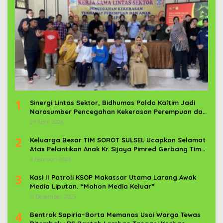
1
Sinergi Lintas Sektor, Bidhumas Polda Kaltim Jadi
Narasumber Pencegahan Kekerasan Perempuan dan
Anak
29 April 2026
2
Keluarga Besar TIM SOROT SULSEL Ucapkan Selamat
Atas Pelantikan Anak Kr. Sijaya Pimred Gerbang Timur
News Com Sebagai Prajurit TNI
4 Februari 2026
3
Kasi II Patroli KSOP Makassar Utama Larang Awak
Media Liputan. “Mohon Media Keluar”
11 Desember 2025
4
Bentrok Sapiria–Borta Memanas Usai Warga Tewas