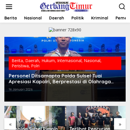
L
e
w
a
Berita
Nasional
Daerah
Politik
Kriminal
Pemer
t
i
k
e
k
o
n
t
Berita
,
Daerah
,
Hukum
,
Internasional
,
Nasional
,
e
Peristiwa
,
Polri
n
Personel Ditsamapta Polda Sulsel Tuai
Apresiasi Kapolri, Berprestasi di Olahraga
Internasional
16 Januari 2026
«
»
Kapolda Sulsel Pimpin
Terlibat Pencurian