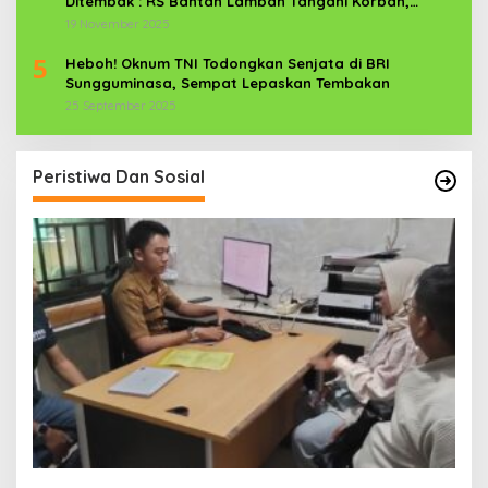
Ditembak : RS Bantah Lamban Tangani Korban,
Aparat TNI-POLRI Dikerahkan
19 November 2025
5
Heboh! Oknum TNI Todongkan Senjata di BRI
Sungguminasa, Sempat Lepaskan Tembakan
25 September 2025
Peristiwa Dan Sosial