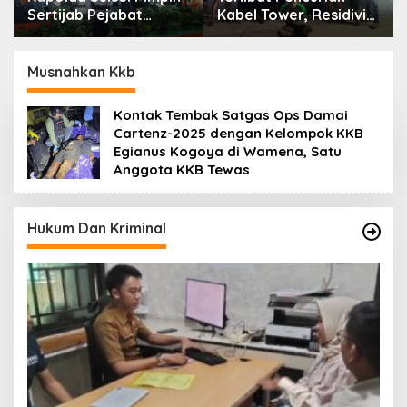
Sertijab Pejabat
Kabel Tower, Residivis
Utama dan Kapolres
yang Sempat Kabur
Jajaran Serta Lantik
Berhasil Ditangkap
Karolog dan
Tim Gabungan di
Musnahkan Kkb
Kapolresta Gowa
Jeneponto
Kontak Tembak Satgas Ops Damai
Cartenz-2025 dengan Kelompok KKB
Egianus Kogoya di Wamena, Satu
Anggota KKB Tewas
Hukum Dan Kriminal