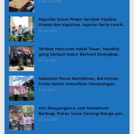
Pindah
4 Agustus 2026
Kapolda Sulsel Pimpin Sertijab Pejabat
Utama dan Kapolres Jajaran Serta Lantik
Karolog dan Kapolresta Gowa
30 Juli 2026
Terlibat Pencurian Kabel Tower, Residivis
yang Sempat Kabur Berhasil Ditangkap
Tim Gabungan di Jeneponto
19 Juli 2026
Sebarkan Pesan Kamtibmas, Bid Humas
Polda Kaltim Intensifkan Pemasangan
Spanduk serta Pembagian Stiker
6 Juli 2026
Hari Bhayangkara Jadi Momentum
Berbagi, Polres Gowa Datangi Warga yang
Membutuhkan
27 Juni 2026