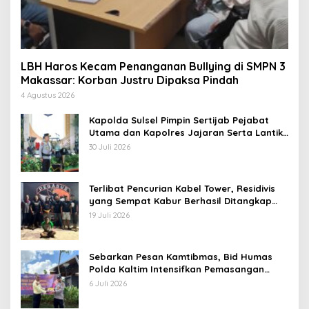
LBH Haros Kecam Penanganan Bullying di SMPN 3
Makassar: Korban Justru Dipaksa Pindah
4 Agustus 2026
Kapolda Sulsel Pimpin Sertijab Pejabat
Utama dan Kapolres Jajaran Serta Lantik
Karolog dan Kapolresta Gowa
30 Juli 2026
Terlibat Pencurian Kabel Tower, Residivis
yang Sempat Kabur Berhasil Ditangkap
Tim Gabungan di Jeneponto
19 Juli 2026
Sebarkan Pesan Kamtibmas, Bid Humas
Polda Kaltim Intensifkan Pemasangan
Spanduk serta Pembagian Stiker
6 Juli 2026