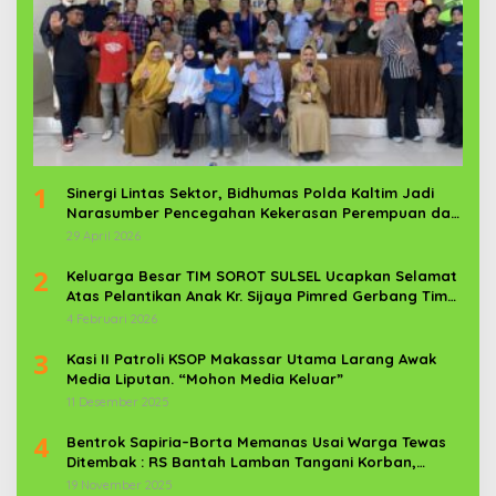
1
Sinergi Lintas Sektor, Bidhumas Polda Kaltim Jadi
Narasumber Pencegahan Kekerasan Perempuan dan
Anak
29 April 2026
2
Keluarga Besar TIM SOROT SULSEL Ucapkan Selamat
Atas Pelantikan Anak Kr. Sijaya Pimred Gerbang Timur
News Com Sebagai Prajurit TNI
4 Februari 2026
3
Kasi II Patroli KSOP Makassar Utama Larang Awak
Media Liputan. “Mohon Media Keluar”
11 Desember 2025
4
Bentrok Sapiria–Borta Memanas Usai Warga Tewas
Ditembak : RS Bantah Lamban Tangani Korban,
Aparat TNI-POLRI Dikerahkan
19 November 2025