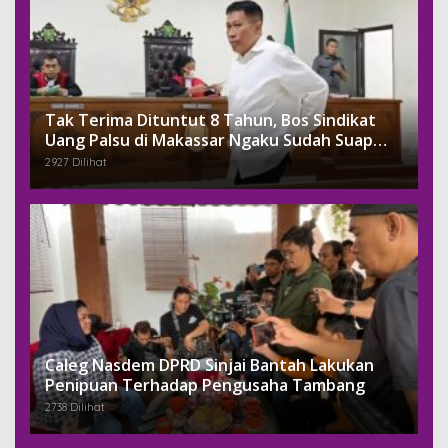
Tak Terima Dituntut 8 Tahun, Bos Sindikat
Uang Palsu di Makassar Ngaku Sudah Suap
Jaksa Dengan Miliaran
2927 Dilihat
Caleg Nasdem DPRD Sinjai Bantah Lakukan
Penipuan Terhadap Pengusaha Tambang
2738 Dilihat