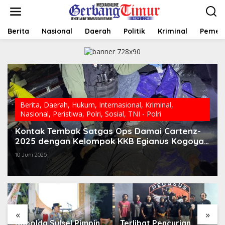
L
e
w
a
Berita
Nasional
Daerah
Politik
Kriminal
Pemer
t
i
k
e
k
o
n
t
Berita
,
Daerah
,
Hukum
,
Internasional
,
Kriminal
,
e
Nasional
,
Peristiwa
,
Polri
,
Sosial
,
TNI - Polri
n
Kontak Tembak Satgas Ops Damai Cartenz-
2025 dengan Kelompok KKB Egianus Kogoya
di Wamena, Satu Anggota KKB Tewas
10 Juni 2025
«
»
Kapolda Sulsel Pimpin
Terlibat Pencurian