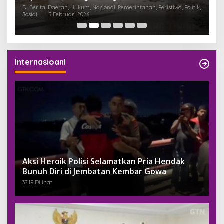
K
Di Berita, Daerah, Hukum, Nasional, Pemerintahan, Peristiwa, Politik,
Di
Sosial
|
3 Februari 2026
Pem
Internasioanl
Aksi Heroik Polisi Selamatkan Pria Hendak
Bunuh Diri di Jembatan Kembar Gowa
3719 Dilihat