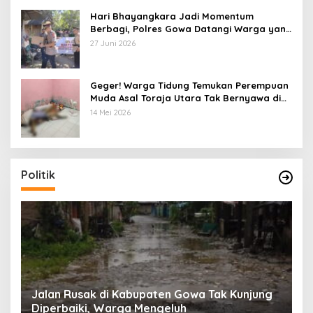
Hari Bhayangkara Jadi Momentum
Berbagi, Polres Gowa Datangi Warga yang
Membutuhkan
27 Juni 2026
Geger! Warga Tidung Temukan Perempuan
Muda Asal Toraja Utara Tak Bernyawa di
Kamar Kos
14 Mei 2026
Politik
:
Jalan Rusak di Kabupaten Gowa Tak Kunjung
K
Diperbaiki, Warga Mengeluh
P