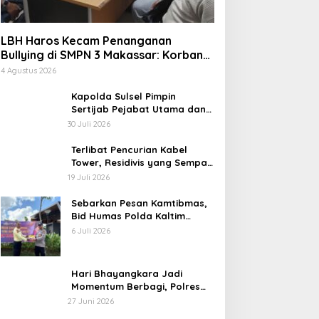
LBH Haros Kecam Penanganan
Bullying di SMPN 3 Makassar: Korban
Justru Dipaksa Pindah
4 Agustus 2026
Kapolda Sulsel Pimpin
Sertijab Pejabat Utama dan
Kapolres Jajaran Serta
30 Juli 2026
Lantik Karolog dan
Kapolresta Gowa
Terlibat Pencurian Kabel
Tower, Residivis yang Sempat
Kabur Berhasil Ditangkap Tim
19 Juli 2026
Gabungan di Jeneponto
Sebarkan Pesan Kamtibmas,
Bid Humas Polda Kaltim
Intensifkan Pemasangan
6 Juli 2026
Spanduk serta Pembagian
Stiker
Hari Bhayangkara Jadi
Momentum Berbagi, Polres
Gowa Datangi Warga yang
27 Juni 2026
Membutuhkan