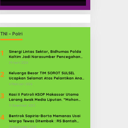
TNI – Polri
1
Sinergi Lintas Sektor, Bidhumas Polda
Kaltim Jadi Narasumber Pencegahan
Kekerasan Perempuan dan Anak
29 April 2026
2
Keluarga Besar TIM SOROT SULSEL
Ucapkan Selamat Atas Pelantikan Anak
Kr. Sijaya Pimred Gerbang Timur News
4 Februari 2026
Com Sebagai Prajurit TNI
3
Kasi II Patroli KSOP Makassar Utama
Larang Awak Media Liputan. “Mohon
Media Keluar”
11 Desember 2025
4
Bentrok Sapiria–Borta Memanas Usai
Warga Tewas Ditembak : RS Bantah
Lamban Tangani Korban, Aparat TNI-
19 November 2025