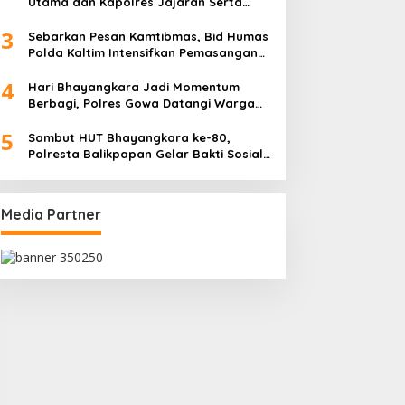
Utama dan Kapolres Jajaran Serta
Lantik Karolog dan Kapolresta Gowa
3
Sebarkan Pesan Kamtibmas, Bid Humas
Polda Kaltim Intensifkan Pemasangan
Spanduk serta Pembagian Stiker
4
Hari Bhayangkara Jadi Momentum
Berbagi, Polres Gowa Datangi Warga
yang Membutuhkan
5
Sambut HUT Bhayangkara ke-80,
Polresta Balikpapan Gelar Bakti Sosial
di Panti Asuhan Jabal Rahmah
Media Partner