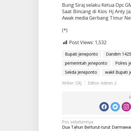
Bung Siraj selaku Ketua Dpc 
Saat Bincang di Kios Hj Anty 
Awak media Gerbang Timur N
(*)
Post Views:
1,532
Bupati Jeneponto
Dandim 1425
pemerintah jeneponto
Polres 
Sekda Jeneponto
wakil Bupati 
Writer: SRJ
Editor: Admin 2
I
N
Pos sebelumnya
Dua Tahun Berturut-turut Darmawa