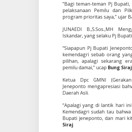
“Bagi teman-teman Pj Bupati, 
pelaksanaan Pemilu dan Pilk
program prioritas saya,” ujar B
JUNAEDI B.,S.Sos.,MH Meng
Iskandar, yang selaku Pj Bupat
“Siapapun Pj Bupati Jenepont
kemendagri sebab orang yang 
pilihan, apalagi sekarang e
pemilu damai,” ucap
Bung Siraj
Ketua Dpc GMNI (Gerakan 
Jeneponto mengapresiasi bahw
Daerah Asli.
“Apalagi yang di lantik hari in
Kemendagri sudah tau bahwa P
Bupati jeneponto, dan mari k
Siraj