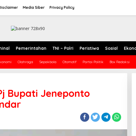
Disclaimer
Media Siber
Privacy Policy
minal
Pemerintahan
TNI – Polri
Peristiwa
Sosial
Ekon
konomi
Olahraga
Sepakbola
Otomotif
Partai Politik
Box Redaksi
Pj Bupati Jeneponto
andar