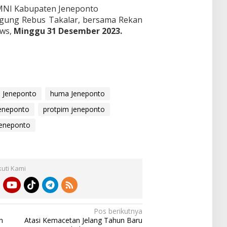
GMNI Kabupaten Jeneponto
Jagung Rebus Takalar, bersama Rekan
ews,
Minggu 31 Desember 2023.
 Jeneponto
huma Jeneponto
jeneponto
protpim jeneponto
jeneponto
kuti Kami
Pos berikutnya
n
Atasi Kemacetan Jelang Tahun Baru