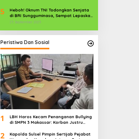
POLRI Dikerahkan
5
Heboh! Oknum TNI Todongkan Senjata
di BRI Sungguminasa, Sempat Lepaskan
Tembakan
25 September 2025
Peristiwa Dan Sosial
1
LBH Haros Kecam Penanganan Bullying
di SMPN 3 Makassar: Korban Justru
Dipaksa Pindah
2
Kapolda Sulsel Pimpin Sertijab Pejabat