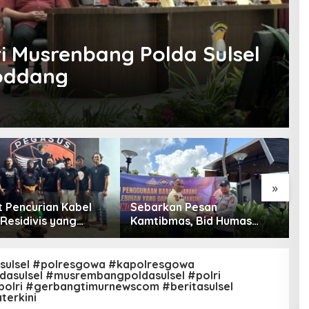
i Musrenbang Polda Sulsel
oddang
»
t Pencurian Kabel
Sebarkan Pesan
H
Residivis yang
Kamtibmas, Bid Humas
M
 Kabur Berhasil
Polda Kaltim Intensifkan
G
kap Tim Gabungan
Pemasangan Spanduk
M
eponto
serta Pembagian Stiker
sulsel #polresgowa #kapolresgowa
dasulsel #musrembangpoldasulsel #polri
polri #gerbangtimurnewscom #beritasulsel
terkini