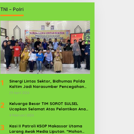
TNI – Polri
1
Sinergi Lintas Sektor, Bidhumas Polda
Kaltim Jadi Narasumber Pencegahan
Kekerasan Perempuan dan Anak
29 April 2026
2
Keluarga Besar TIM SOROT SULSEL
Ucapkan Selamat Atas Pelantikan Anak
Kr. Sijaya Pimred Gerbang Timur News
4 Februari 2026
Com Sebagai Prajurit TNI
3
Kasi II Patroli KSOP Makassar Utama
Larang Awak Media Liputan. “Mohon