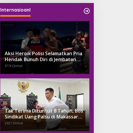
Internasioanl
Aksi Heroik Polisi Selamatkan Pria
Hendak Bunuh Diri di Jembatan
Kembar Gowa
3719 Dilihat
Tak Terima Dituntut 8 Tahun, Bos
Sindikat Uang Palsu di Makassar
Ngaku Sudah Suap Jaksa Dengan
2927 Dilihat
Miliaran