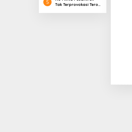
5
Tak Terprovokasi Teror
Orang Gila