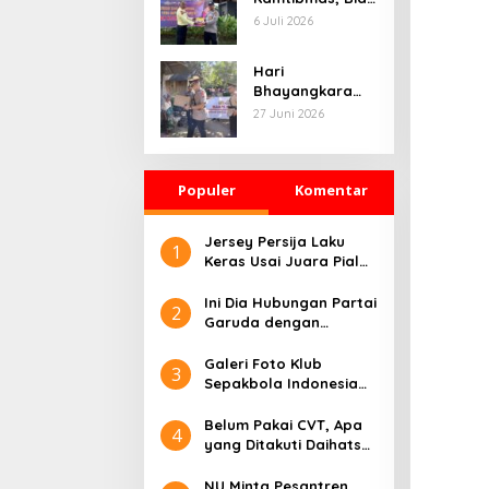
Gabungan di
Humas Polda
6 Juli 2026
Jeneponto
Kaltim
Intensifkan
Hari
Pemasangan
Bhayangkara
Spanduk serta
Jadi Momentum
27 Juni 2026
Pembagian
Berbagi, Polres
Stiker
Gowa Datangi
Warga yang
Populer
Membutuhkan
Komentar
Jersey Persija Laku
1
Keras Usai Juara Piala
Presiden
Ini Dia Hubungan Partai
2
Garuda dengan
Gerindra
Galeri Foto Klub
3
Sepakbola Indonesia
Persija Jakarta
Belum Pakai CVT, Apa
4
yang Ditakuti Daihatsu
Indonesia?
NU Minta Pesantren