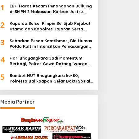
1
LBH Haros Kecam Penanganan Bullying
di SMPN 3 Makassar: Korban Justru
Dipaksa Pindah
2
Kapolda Sulsel Pimpin Sertijab Pejabat
Utama dan Kapolres Jajaran Serta
Lantik Karolog dan Kapolresta Gowa
3
Sebarkan Pesan Kamtibmas, Bid Humas
Polda Kaltim Intensifkan Pemasangan
Spanduk serta Pembagian Stiker
4
Hari Bhayangkara Jadi Momentum
Berbagi, Polres Gowa Datangi Warga
yang Membutuhkan
5
Sambut HUT Bhayangkara ke-80,
Polresta Balikpapan Gelar Bakti Sosial
di Panti Asuhan Jabal Rahmah
Media Partner