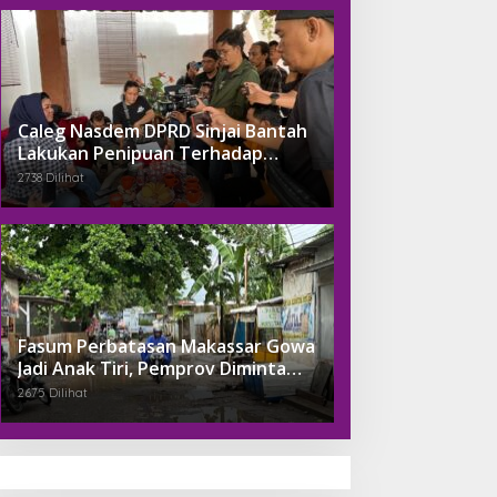
Caleg Nasdem DPRD Sinjai Bantah
Lakukan Penipuan Terhadap
Pengusaha Tambang
2738 Dilihat
Fasum Perbatasan Makassar Gowa
Jadi Anak Tiri, Pemprov Diminta
Perhatikan
2675 Dilihat