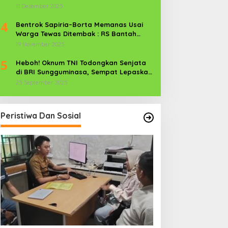
Media Keluar”
11 Desember 2025
4
Bentrok Sapiria–Borta Memanas Usai
Warga Tewas Ditembak : RS Bantah
Lamban Tangani Korban, Aparat TNI-
19 November 2025
POLRI Dikerahkan
5
Heboh! Oknum TNI Todongkan Senjata
di BRI Sungguminasa, Sempat Lepaskan
Tembakan
25 September 2025
Peristiwa Dan Sosial