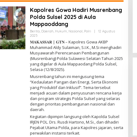
Kapolres Gowa Hadiri Musrenbang
Polda Sulsel 2025 di Aula
Mappaoddang
Berita
,
Daerah
,
Hukum
,
Nasional
,
Polri
|
12 Agustus
2025
O
L
𝐌𝐀𝐊𝐀𝐒𝐒𝐀𝐑 | 𝐆𝐓𝐍 – Kapolres Gowa AKBP
E
Muhammad Aldy Sulaiman, S.I.K., M.Si menghadiri
H
Musyawarah Perencanaan Pembangunan
R
E
(Musrenbang) Polda Sulawesi Selatan Tahun 2025
D
yang digelar di Aula Mappaodang Polda Sulsel,
A
Selasa (12/8/2025).
K
S
Musrenbang tahun ini mengusung tema
I
“Kedaulatan Pangan dan Energi, Serta Ekonomi
yang Produktif dan Inklusif”. Tema tersebut
menjadi acuan dalam penyusunan rencana kerja
dan program strategis Polda Sulsel yang selaras
Gelombang OTT Daerah Menguat,
dengan prioritas pembangunan nasional dan
Dzoel SB: KPK Jangan Tebang
daerah.
Pilih, Sulsel Menunggu
Di Berita, Daerah, Hukum, Internasional,
Kegiatan dipimpin langsung oleh Kapolda Sulsel
Kejaksaan, Nasional, Pemerintahan, Peristiwa,
IRJEN POL. Drs. Rusdi Hartono, M.Si., dan dihadiri
Politik, Polri, Sosial
|
15 Maret 2026
Pejabat Utama Polda, para Kapolres jajaran, serta
perwakilan instansi terkait.