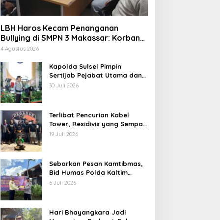
LBH Haros Kecam Penanganan
Bullying di SMPN 3 Makassar: Korban
Justru Dipaksa Pindah
4 Agustus 2026
Kapolda Sulsel Pimpin
Sertijab Pejabat Utama dan
Kapolres Jajaran Serta
30 Juli 2026
Lantik Karolog dan
Kapolresta Gowa
Terlibat Pencurian Kabel
Tower, Residivis yang Sempat
Kabur Berhasil Ditangkap Tim
19 Juli 2026
Gabungan di Jeneponto
ari Bhayangkara Jadi
LBH Haros Kecam
omentum Berbagi, Polres
Penanganan Bullying di
Sebarkan Pesan Kamtibmas,
owa Datangi Warga yang
SMPN 3 Makassar: Korban
Bid Humas Polda Kaltim
embutuhkan
Justru Dipaksa Pindah
Intensifkan Pemasangan
6 Juli 2026
Spanduk serta Pembagian
Stiker
Hari Bhayangkara Jadi