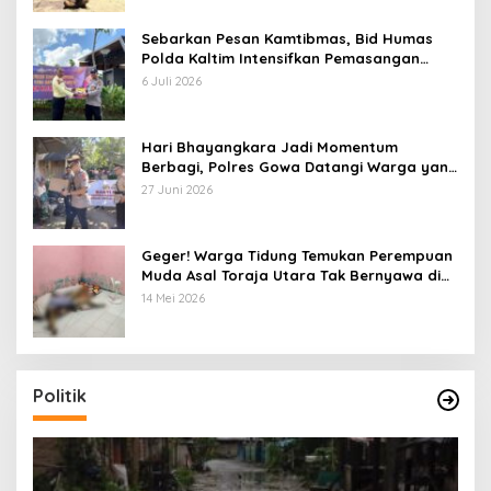
Sebarkan Pesan Kamtibmas, Bid Humas
Polda Kaltim Intensifkan Pemasangan
Spanduk serta Pembagian Stiker
6 Juli 2026
Hari Bhayangkara Jadi Momentum
Berbagi, Polres Gowa Datangi Warga yang
Membutuhkan
27 Juni 2026
Geger! Warga Tidung Temukan Perempuan
Muda Asal Toraja Utara Tak Bernyawa di
Kamar Kos
14 Mei 2026
Politik