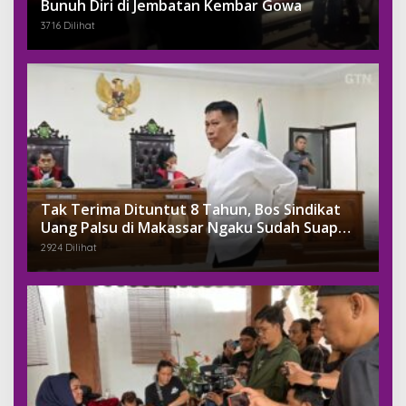
Bunuh Diri di Jembatan Kembar Gowa
3716 Dilihat
Tak Terima Dituntut 8 Tahun, Bos Sindikat
Uang Palsu di Makassar Ngaku Sudah Suap
Jaksa Dengan Miliaran
2924 Dilihat