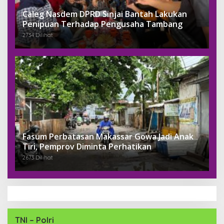
Caleg Nasdem DPRD Sinjai Bantah Lakukan
Penipuan Terhadap Pengusaha Tambang
2734 Dilihat
Fasum Perbatasan Makassar Gowa Jadi Anak
Tiri, Pemprov Diminta Perhatikan
2673 Dilihat
TNI – Polri