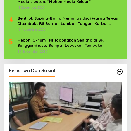
Media Liputan. “Mohon Media Keluar”
11 Desember 2025
4
Bentrok Sapiria–Borta Memanas Usai Warga Tewas
Ditembak : RS Bantah Lamban Tangani Korban,
Aparat TNI-POLRI Dikerahkan
19 November 2025
5
Heboh! Oknum TNI Todongkan Senjata di BRI
Sungguminasa, Sempat Lepaskan Tembakan
25 September 2025
Peristiwa Dan Sosial