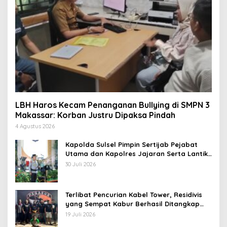
LBH Haros Kecam Penanganan Bullying di SMPN 3
Makassar: Korban Justru Dipaksa Pindah
4 Agustus 2026
Kapolda Sulsel Pimpin Sertijab Pejabat
Utama dan Kapolres Jajaran Serta Lantik
Karolog dan Kapolresta Gowa
30 Juli 2026
Terlibat Pencurian Kabel Tower, Residivis
yang Sempat Kabur Berhasil Ditangkap
Tim Gabungan di Jeneponto
19 Juli 2026