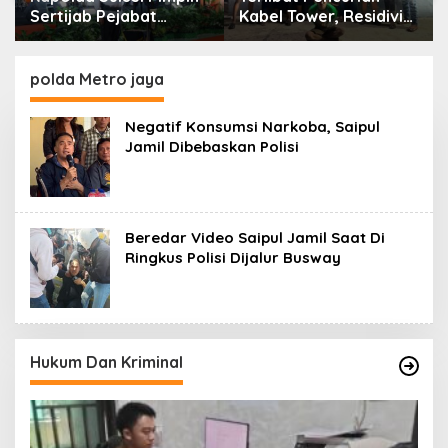
Sertijab Pejabat
Kabel Tower, Residivis
Utama dan Kapolres
yang Sempat Kabur
Jajaran Serta Lantik
Berhasil Ditangkap
Karolog dan
Tim Gabungan di
polda Metro jaya
Kapolresta Gowa
Jeneponto
Negatif Konsumsi Narkoba, Saipul
Jamil Dibebaskan Polisi
Beredar Video Saipul Jamil Saat Di
Ringkus Polisi Dijalur Busway
Hukum Dan Kriminal