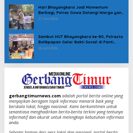
Hari Bhayangkara Jadi Momentum
Berbagi, Polres Gowa Datangi Warga yang
Membutuhkan
27 Juni 2026
Sambut HUT Bhayangkara ke-80, Polresta
Balikpapan Gelar Bakti Sosial di Panti
Asuhan Jabal Rahmah
26 Juni 2026
gerbangtimurnews.com
adalah portal berita online yang
menyajikan beragam topik informasi menarik baik yang
berskala lokal, hingga nasional. Kami berkomitmen untuk
senantiasa menghadirkan berita-berita terkini yang tentunya
informatif dan akurat untuk melengkapi kebutuhan informasi
anda.
Sebagai bagian dari pers lokal dan nasional, portal berita