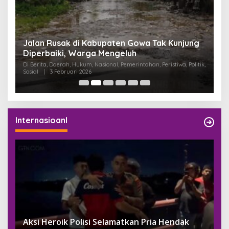
:
Jalan Rusak di Kabupaten Gowa Tak Kunjung
K
Diperbaiki, Warga Mengeluh
P
K
Di Berita, Daerah, Hukum, Nasional, Pemerintahan, Peristiwa, Politik,
Di
Sosial
|
3 Februari 2026
Pem
Internasioanl
Aksi Heroik Polisi Selamatkan Pria Hendak