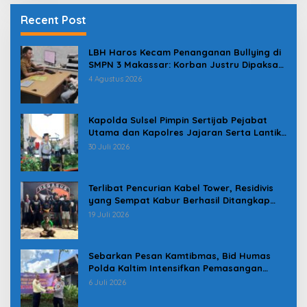
Recent Post
LBH Haros Kecam Penanganan Bullying di
SMPN 3 Makassar: Korban Justru Dipaksa
Pindah
4 Agustus 2026
Kapolda Sulsel Pimpin Sertijab Pejabat
Utama dan Kapolres Jajaran Serta Lantik
Karolog dan Kapolresta Gowa
30 Juli 2026
Terlibat Pencurian Kabel Tower, Residivis
yang Sempat Kabur Berhasil Ditangkap
Tim Gabungan di Jeneponto
19 Juli 2026
Sebarkan Pesan Kamtibmas, Bid Humas
Polda Kaltim Intensifkan Pemasangan
Spanduk serta Pembagian Stiker
6 Juli 2026