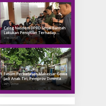
Caleg Nasdem DPRD Sinjai Bantah
Lakukan Penipuan Terhadap
Pengusaha Tambang
2738 Dilihat
Fasum Perbatasan Makassar Gowa
Jadi Anak Tiri, Pemprov Diminta
Perhatikan
2675 Dilihat