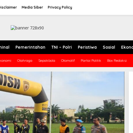
isclaimer
Media Siber
Privacy Policy
minal
Pemerintahan
TNI – Polri
Peristiwa
Sosial
Ekon
konomi
Olahraga
Sepakbola
Otomotif
Partai Politik
Box Redaksi