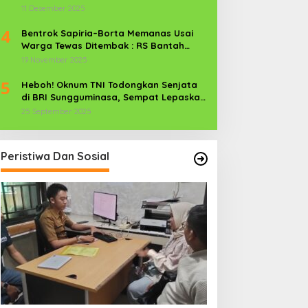
Media Keluar”
11 Desember 2025
4
Bentrok Sapiria–Borta Memanas Usai
Warga Tewas Ditembak : RS Bantah
Lamban Tangani Korban, Aparat TNI-
19 November 2025
POLRI Dikerahkan
5
Heboh! Oknum TNI Todongkan Senjata
di BRI Sungguminasa, Sempat Lepaskan
Tembakan
25 September 2025
Peristiwa Dan Sosial