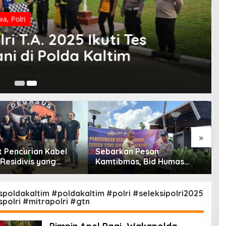
wa
,
Polri
i T.A. 2025 Ikuti Tes
i di Polda Kaltim
25
»
t Pencurian Kabel
Sebarkan Pesan
H
Residivis yang
Kamtibmas, Bid Humas
M
 Kabur Berhasil
Polda Kaltim Intensifkan
G
kap Tim Gabungan
Pemasangan Spanduk
M
eponto
serta Pembagian Stiker
poldakaltim #poldakaltim #polri #seleksipolri2025
polri #mitrapolri #gtn