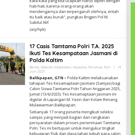
kata-kata yang kita ucapkan harus dipilih dengan
hati-hati, karena orang-orang akan
mendengarnya dan terpengaruh olehnya, entah
itu baik atau buruk”, pungkas Brigjen Pol M.
Sabilul Alif.
(asj/hpk)
17 Casis Tamtama Polri T.A. 2025
Ikuti Tes Kesampataan Jasmani di
Polda Kaltim
Berita
,
Daerah
,
Kesehatan
,
Nasional
,
Peristiwa
,
Polri
|
14
Juni 2025
O
L
Balikpapan, GTN –
Polda Kaltim melaksanakan
E
tahapan Tes Kesamaptaan Jasmani (Samjas) bagi
H
Calon Siswa Tamtama Polri Tahun Anggaran 2025,
R
E
Jumat (13/6/2025). Tes Kesamaptaan Jasmani ini
D
digelar di Lapangan M. Yasin dan Kolam Renang
A
Mulawarman Balikpapan.
K
S
Sebanyak 17 orang peserta mengikuti seleksi
I
samjas yang menjadi bagian dari rangkaian
persyaratan dalam proses penerimaan Tamtama
Polri. Tes ini bertujuan untuk mengukur tingkat
kebugaran fisik dan daya tahan tubuh para calon