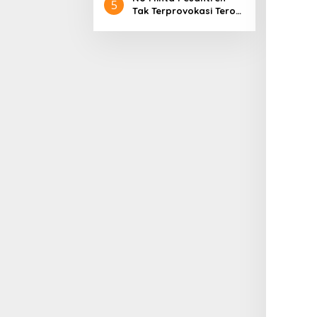
5
Tak Terprovokasi Teror
Orang Gila