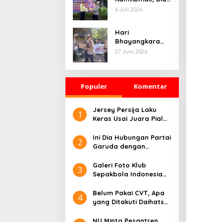
Gabungan di
Humas Polda
6 Juli 2026
Jeneponto
Kaltim
Intensifkan
Hari
Pemasangan
Bhayangkara
Spanduk serta
Jadi Momentum
27 Juni 2026
Pembagian
Berbagi, Polres
Stiker
Gowa Datangi
Warga yang
Populer
Membutuhkan
Komentar
Jersey Persija Laku
1
Keras Usai Juara Piala
Presiden
Ini Dia Hubungan Partai
2
Garuda dengan
Gerindra
Galeri Foto Klub
3
Sepakbola Indonesia
Persija Jakarta
Belum Pakai CVT, Apa
4
yang Ditakuti Daihatsu
Indonesia?
NU Minta Pesantren