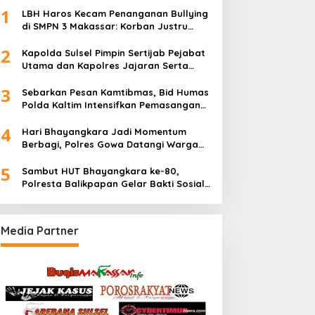
1
LBH Haros Kecam Penanganan Bullying
di SMPN 3 Makassar: Korban Justru
Dipaksa Pindah
2
Kapolda Sulsel Pimpin Sertijab Pejabat
Utama dan Kapolres Jajaran Serta
Lantik Karolog dan Kapolresta Gowa
3
Sebarkan Pesan Kamtibmas, Bid Humas
Polda Kaltim Intensifkan Pemasangan
Spanduk serta Pembagian Stiker
4
Hari Bhayangkara Jadi Momentum
Berbagi, Polres Gowa Datangi Warga
yang Membutuhkan
5
Sambut HUT Bhayangkara ke-80,
Polresta Balikpapan Gelar Bakti Sosial
di Panti Asuhan Jabal Rahmah
Media Partner