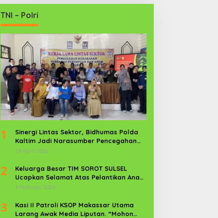
TNI – Polri
1
Sinergi Lintas Sektor, Bidhumas Polda
Kaltim Jadi Narasumber Pencegahan
Kekerasan Perempuan dan Anak
29 April 2026
2
Keluarga Besar TIM SOROT SULSEL
Ucapkan Selamat Atas Pelantikan Anak
Kr. Sijaya Pimred Gerbang Timur News
4 Februari 2026
Com Sebagai Prajurit TNI
3
Kasi II Patroli KSOP Makassar Utama
Larang Awak Media Liputan. “Mohon