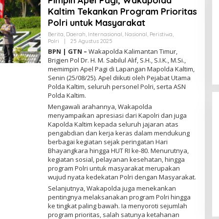
Pimpin Apel Pagi, Wakapolda
Kaltim Tekankan Program Prioritas
Polri untuk Masyarakat
Berita
,
Daerah
,
Internasional
,
Nasional
,
Peristiwa
,
Polri
|
25 Agustus 2025
O
L
BPN | GTN –
Wakapolda Kalimantan Timur,
E
Brigjen Pol Dr. H. M. Sabilul Alif, S.H., S.I.K., M.Si.,
H
memimpin Apel Pagi di Lapangan Mapolda Kaltim,
R
E
Senin (25/08/25). Apel diikuti oleh Pejabat Utama
D
Polda Kaltim, seluruh personel Polri, serta ASN
A
Polda Kaltim.
K
S
Mengawali arahannya, Wakapolda
I
menyampaikan apresiasi dari Kapolri dan juga
Kapolda Kaltim kepada seluruh jajaran atas
pengabdian dan kerja keras dalam mendukung
berbagai kegiatan sejak peringatan Hari
Bhayangkara hingga HUT RI ke-80. Menurutnya,
kegiatan sosial, pelayanan kesehatan, hingga
Gelombang OTT Daerah Menguat,
program Polri untuk masyarakat merupakan
Dzoel SB: KPK Jangan Tebang
wujud nyata kedekatan Polri dengan Masyarakat.
Pilih, Sulsel Menunggu
Di Berita, Daerah, Hukum, Internasional,
Selanjutnya, Wakapolda juga menekankan
Kejaksaan, Nasional, Pemerintahan, Peristiwa,
Politik, Polri, Sosial
|
15 Maret 2026
pentingnya melaksanakan program Polri hingga
ke tingkat paling bawah. Ia menyoroti sejumlah
program prioritas, salah satunya ketahanan