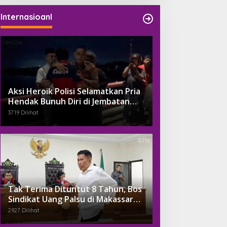
Internasioanl
Aksi Heroik Polisi Selamatkan Pria
Hendak Bunuh Diri di Jembatan
Kembar Gowa
3719 Dilihat
Tak Terima Dituntut 8 Tahun, Bos
Sindikat Uang Palsu di Makassar
Ngaku Sudah Suap Jaksa Dengan
2927 Dilihat
Miliaran