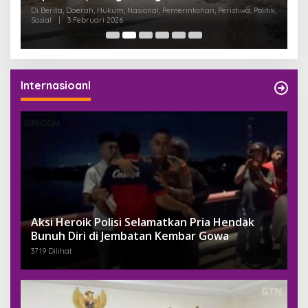
K
Di Berita, Daerah, Hukum, Nasional, Pemerintahan, Peristiwa, Politik,
Di
Sosial
|
3 Februari 2026
Pem
Internasioanl
Aksi Heroik Polisi Selamatkan Pria Hendak
Bunuh Diri di Jembatan Kembar Gowa
3719 Dilihat