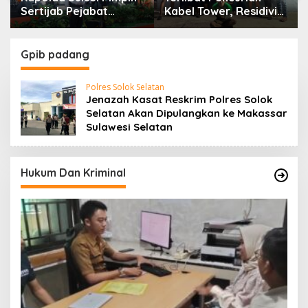
Sertijab Pejabat
Kabel Tower, Residivis
Utama dan Kapolres
yang Sempat Kabur
Jajaran Serta Lantik
Berhasil Ditangkap
Karolog dan
Tim Gabungan di
Gpib padang
Kapolresta Gowa
Jeneponto
Polres Solok Selatan
Jenazah Kasat Reskrim Polres Solok
Selatan Akan Dipulangkan ke Makassar
Sulawesi Selatan
Hukum Dan Kriminal