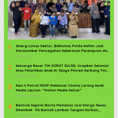
1
Sinergi Lintas Sektor, Bidhumas Polda Kaltim Jadi
Narasumber Pencegahan Kekerasan Perempuan dan
Anak
29 April 2026
2
Keluarga Besar TIM SOROT SULSEL Ucapkan Selamat
Atas Pelantikan Anak Kr. Sijaya Pimred Gerbang Timur
News Com Sebagai Prajurit TNI
4 Februari 2026
3
Kasi II Patroli KSOP Makassar Utama Larang Awak
Media Liputan. “Mohon Media Keluar”
11 Desember 2025
4
Bentrok Sapiria–Borta Memanas Usai Warga Tewas
Ditembak : RS Bantah Lamban Tangani Korban,
Aparat TNI-POLRI Dikerahkan
19 November 2025