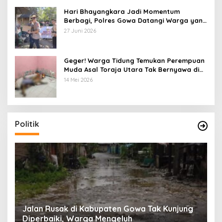
Hari Bhayangkara Jadi Momentum
Berbagi, Polres Gowa Datangi Warga yang
Membutuhkan
27 Juni 2026
Geger! Warga Tidung Temukan Perempuan
Muda Asal Toraja Utara Tak Bernyawa di
Kamar Kos
14 Mei 2026
Politik
:
Jalan Rusak di Kabupaten Gowa Tak Kunjung
K
Diperbaiki, Warga Mengeluh
P