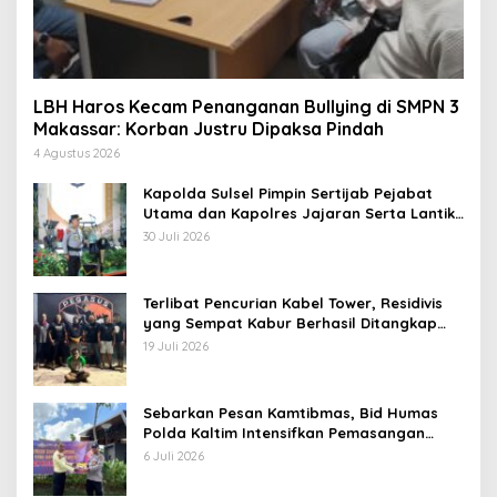
LBH Haros Kecam Penanganan Bullying di SMPN 3
Makassar: Korban Justru Dipaksa Pindah
4 Agustus 2026
Kapolda Sulsel Pimpin Sertijab Pejabat
Utama dan Kapolres Jajaran Serta Lantik
Karolog dan Kapolresta Gowa
30 Juli 2026
Terlibat Pencurian Kabel Tower, Residivis
yang Sempat Kabur Berhasil Ditangkap
Tim Gabungan di Jeneponto
19 Juli 2026
Sebarkan Pesan Kamtibmas, Bid Humas
Polda Kaltim Intensifkan Pemasangan
Spanduk serta Pembagian Stiker
6 Juli 2026