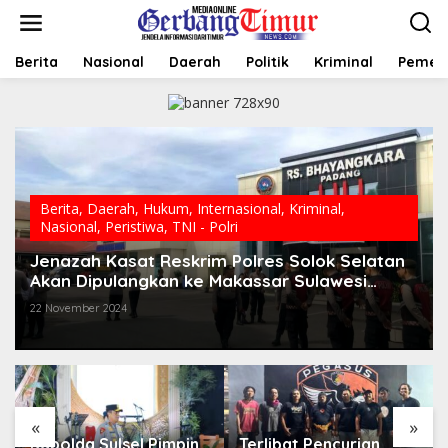
L
e
w
a
Berita
Nasional
Daerah
Politik
Kriminal
Pemer
t
i
k
e
k
o
n
t
Berita
,
Daerah
,
Hukum
,
Internasional
,
Kriminal
,
e
Nasional
,
Peristiwa
,
TNI - Polri
n
Jenazah Kasat Reskrim Polres Solok Selatan
Akan Dipulangkan ke Makassar Sulawesi
Selatan
22 November 2024
«
»
Kapolda Sulsel Pimpin
Terlibat Pencurian