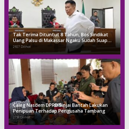
Tak Terima Dituntut 8 Tahun, Bos Sindikat
Uang Palsu di Makassar Ngaku Sudah Suap
Jaksa Dengan Miliaran
2927 Dilihat
Caleg Nasdem DPRD Sinjai Bantah Lakukan
Penipuan Terhadap Pengusaha Tambang
2738 Dilihat