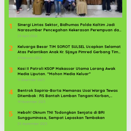
1
Sinergi Lintas Sektor, Bidhumas Polda Kaltim Jadi
Narasumber Pencegahan Kekerasan Perempuan dan
Anak
29 April 2026
2
Keluarga Besar TIM SOROT SULSEL Ucapkan Selamat
Atas Pelantikan Anak Kr. Sijaya Pimred Gerbang Timur
News Com Sebagai Prajurit TNI
4 Februari 2026
3
Kasi II Patroli KSOP Makassar Utama Larang Awak
Media Liputan. “Mohon Media Keluar”
11 Desember 2025
4
Bentrok Sapiria–Borta Memanas Usai Warga Tewas
Ditembak : RS Bantah Lamban Tangani Korban,
Aparat TNI-POLRI Dikerahkan
19 November 2025
5
Heboh! Oknum TNI Todongkan Senjata di BRI
Sungguminasa, Sempat Lepaskan Tembakan
25 September 2025