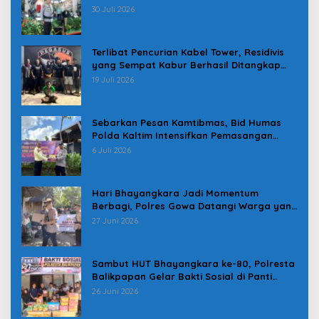
Karolog dan Kapolresta Gowa
30 Juli 2026
Terlibat Pencurian Kabel Tower, Residivis
yang Sempat Kabur Berhasil Ditangkap
Tim Gabungan di Jeneponto
19 Juli 2026
Sebarkan Pesan Kamtibmas, Bid Humas
Polda Kaltim Intensifkan Pemasangan
Spanduk serta Pembagian Stiker
6 Juli 2026
Hari Bhayangkara Jadi Momentum
Berbagi, Polres Gowa Datangi Warga yang
Membutuhkan
27 Juni 2026
Sambut HUT Bhayangkara ke-80, Polresta
Balikpapan Gelar Bakti Sosial di Panti
Asuhan Jabal Rahmah
26 Juni 2026