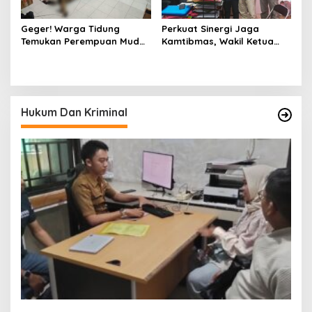
Geger! Warga Tidung
Perkuat Sinergi Jaga
Temukan Perempuan Muda
Kamtibmas, Wakil Ketua
Asal Toraja Utara Tak
KKSS Kutai Barat
Bernyawa di Kamar Kos
Silaturahmi ke Dewan Adat
Hukum Dan Kriminal