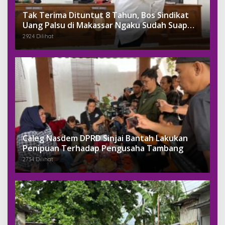
Tak Terima Dituntut 8 Tahun, Bos Sindikat
Uang Palsu di Makassar Ngaku Sudah Suap
Jaksa Dengan Miliaran
2924 Dilihat
Caleg Nasdem DPRD Sinjai Bantah Lakukan
Penipuan Terhadap Pengusaha Tambang
2734 Dilihat