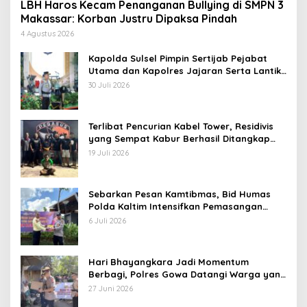
LBH Haros Kecam Penanganan Bullying di SMPN 3
Makassar: Korban Justru Dipaksa Pindah
4 Agustus 2026
Kapolda Sulsel Pimpin Sertijab Pejabat
Utama dan Kapolres Jajaran Serta Lantik
Karolog dan Kapolresta Gowa
30 Juli 2026
Terlibat Pencurian Kabel Tower, Residivis
yang Sempat Kabur Berhasil Ditangkap
Tim Gabungan di Jeneponto
19 Juli 2026
Sebarkan Pesan Kamtibmas, Bid Humas
Polda Kaltim Intensifkan Pemasangan
Spanduk serta Pembagian Stiker
6 Juli 2026
Hari Bhayangkara Jadi Momentum
Berbagi, Polres Gowa Datangi Warga yang
Membutuhkan
27 Juni 2026