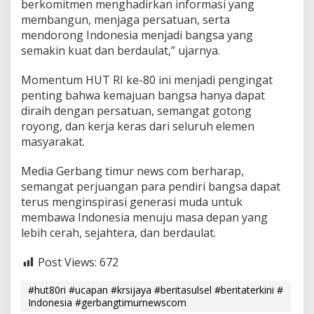
berkomitmen menghadirkan informasi yang
k
membangun, menjaga persatuan, serta
I
mendorong Indonesia menjadi bangsa yang
n
d
semakin kuat dan berdaulat,” ujarnya.
o
n
Momentum HUT RI ke-80 ini menjadi pengingat
e
penting bahwa kemajuan bangsa hanya dapat
s
diraih dengan persatuan, semangat gotong
i
a
royong, dan kerja keras dari seluruh elemen
masyarakat.
Media Gerbang timur news com berharap,
semangat perjuangan para pendiri bangsa dapat
terus menginspirasi generasi muda untuk
membawa Indonesia menuju masa depan yang
lebih cerah, sejahtera, dan berdaulat.
Post Views:
672
#hut80ri #ucapan #krsijaya #beritasulsel #beritaterkini #
Indonesia #gerbangtimurnewscom