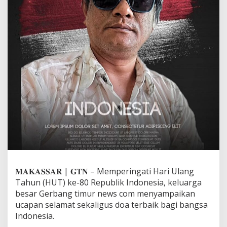
r
N
e
w
s
C
o
m
A
h
m
a
d
K
r
S
i
j
a
𝐌𝐀𝐊𝐀𝐒𝐒𝐀𝐑 | 𝐆𝐓𝐍 – Memperingati Hari Ulang
y
Tahun (HUT) ke-80 Republik Indonesia, keluarga
a
besar Gerbang timur news com menyampaikan
U
ucapan selamat sekaligus doa terbaik bagi bangsa
c
a
Indonesia.
p