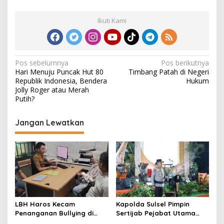
Ikuti Kami
N
Pos sebelumnya
Pos berikutnya
Hari Menuju Puncak Hut 80
Timbang Patah di Negeri
a
Republik Indonesia, Bendera
Hukum
v
Jolly Roger atau Merah
Putih?
i
g
Jangan Lewatkan
a
s
i
p
o
s
LBH Haros Kecam
Kapolda Sulsel Pimpin
Penanganan Bullying di
Sertijab Pejabat Utama
SMPN 3 Makassar: Korban
dan Kapolres Jajaran