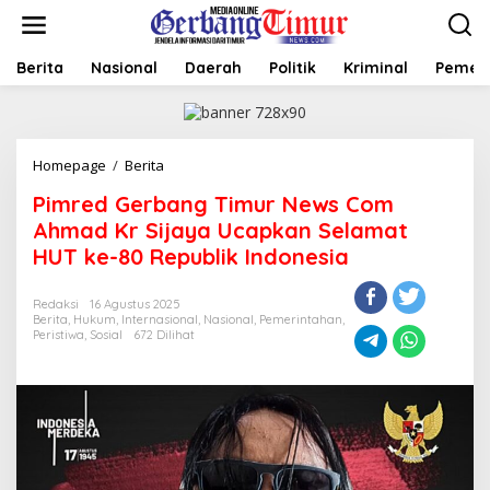
L
e
w
a
Berita
Nasional
Daerah
Politik
Kriminal
Pemer
t
i
k
e
Homepage
/
Berita
P
k
i
o
Pimred Gerbang Timur News Com
m
n
r
t
Ahmad Kr Sijaya Ucapkan Selamat
e
e
HUT ke-80 Republik Indonesia
d
n
G
e
Redaksi
16 Agustus 2025
Berita
,
Hukum
,
Internasional
,
Nasional
,
Pemerintahan
,
r
Peristiwa
,
Sosial
672 Dilihat
b
a
n
g
T
i
m
u