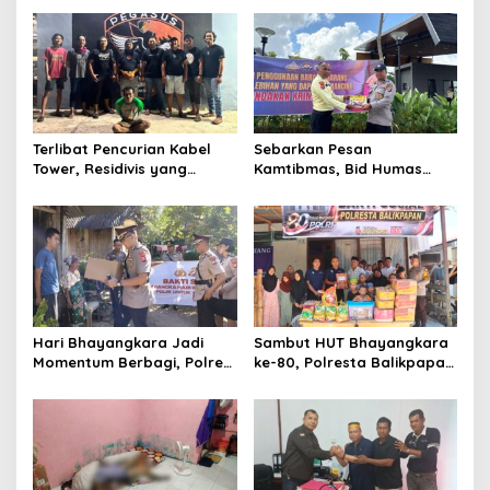
Justru Dipaksa Pindah
Serta Lantik Karolog dan
Kapolresta Gowa
Terlibat Pencurian Kabel
Sebarkan Pesan
Tower, Residivis yang
Kamtibmas, Bid Humas
Sempat Kabur Berhasil
Polda Kaltim Intensifkan
Ditangkap Tim Gabungan di
Pemasangan Spanduk
Jeneponto
serta Pembagian Stiker
Hari Bhayangkara Jadi
Sambut HUT Bhayangkara
Momentum Berbagi, Polres
ke-80, Polresta Balikpapan
Gowa Datangi Warga yang
Gelar Bakti Sosial di Panti
Membutuhkan
Asuhan Jabal Rahmah