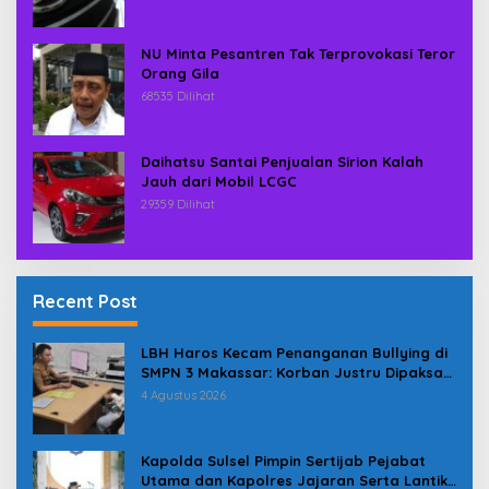
NU Minta Pesantren Tak Terprovokasi Teror
Orang Gila
68535 Dilihat
Daihatsu Santai Penjualan Sirion Kalah
Jauh dari Mobil LCGC
29359 Dilihat
Recent Post
LBH Haros Kecam Penanganan Bullying di
SMPN 3 Makassar: Korban Justru Dipaksa
Pindah
4 Agustus 2026
Kapolda Sulsel Pimpin Sertijab Pejabat
Utama dan Kapolres Jajaran Serta Lantik