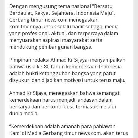
k
Dengan mengusung tema nasional “Bersatu,
a
Berdaulat, Rakyat Sejahtera, Indonesia Maju”,
n
Gerbang timur news com menegaskan
S
e
komitmennya untuk selalu hadir sebagai media
l
yang profesional, aktual, dan terpercaya dalam
a
menyuarakan aspirasi masyarakat serta
m
mendukung pembangunan bangsa.
a
t
H
Pimpinan redaksi Ahmad Kr Sijaya, menyampaikan
U
bahwa usia ke-80 tahun kemerdekaan Indonesia
T
adalah bukti ketangguhan bangsa yang patut
k
disyukuri dan dijadikan motivasi untuk terus maju.
e
-
8
Ahmad Kr Sijaya, menegaskan bahwa semangat
0
kemerdekaan harus menjadi landasan dalam
R
berkarya dan berkontribusi, termasuk melalui
e
dunia media.
p
u
b
“Kemerdekaan adalah amanah para pahlawan.
l
Kami di Media Gerbang timur news com, akan terus
i