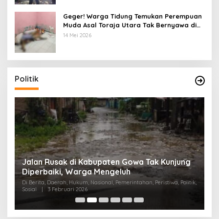
Geger! Warga Tidung Temukan Perempuan
Muda Asal Toraja Utara Tak Bernyawa di
Kamar Kos
14 Mei 2026
Politik
:
Jalan Rusak di Kabupaten Gowa Tak Kunjung
K
Diperbaiki, Warga Mengeluh
P
K
Di Berita, Daerah, Hukum, Nasional, Pemerintahan, Peristiwa, Politik,
Di
Sosial
|
3 Februari 2026
Pem