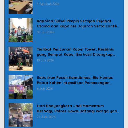
Pindah
4 Agustus 2026
Kapolda Sulsel Pimpin Sertijab Pejabat
Utama dan Kapolres Jajaran Serta Lantik
Karolog dan Kapolresta Gowa
30 Juli 2026
Terlibat Pencurian Kabel Tower, Residivis
yang Sempat Kabur Berhasil Ditangkap
Tim Gabungan di Jeneponto
19 Juli 2026
Sebarkan Pesan Kamtibmas, Bid Humas
Polda Kaltim Intensifkan Pemasangan
Spanduk serta Pembagian Stiker
6 Juli 2026
Hari Bhayangkara Jadi Momentum
Berbagi, Polres Gowa Datangi Warga yang
Membutuhkan
27 Juni 2026