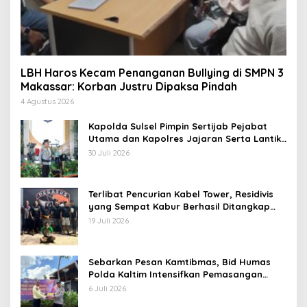
LBH Haros Kecam Penanganan Bullying di SMPN 3
Makassar: Korban Justru Dipaksa Pindah
4 Agustus 2026
Kapolda Sulsel Pimpin Sertijab Pejabat
Utama dan Kapolres Jajaran Serta Lantik
Karolog dan Kapolresta Gowa
30 Juli 2026
Terlibat Pencurian Kabel Tower, Residivis
yang Sempat Kabur Berhasil Ditangkap
Tim Gabungan di Jeneponto
19 Juli 2026
Sebarkan Pesan Kamtibmas, Bid Humas
Polda Kaltim Intensifkan Pemasangan
Spanduk serta Pembagian Stiker
6 Juli 2026