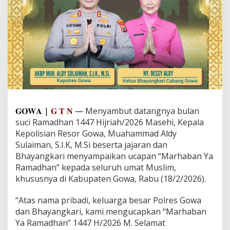
u
h
A
m
p
u
n
a
n
,
K
a
𝐆𝐎𝐖𝐀 |
𝐆 𝐓 𝐍
—
Menyambut datangnya bulan
p
suci Ramadhan 1447 Hijriah/2026 Masehi, Kepala
o
Kepolisian Resor Gowa, Muahammad Aldy
l
r
Sulaiman, S.I.K, M.Si beserta jajaran dan
e
Bhayangkari menyampaikan ucapan “Marhaban Ya
s
Ramadhan” kepada seluruh umat Muslim,
G
khususnya di Kabupaten Gowa, Rabu (18/2/2026).
o
w
a
“Atas nama pribadi, keluarga besar Polres Gowa
A
dan Bhayangkari, kami mengucapkan “Marhaban
j
Ya Ramadhan” 1447 H/2026 M. Selamat
a