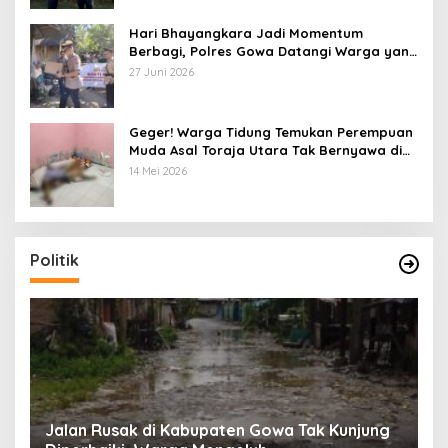
Hari Bhayangkara Jadi Momentum
Berbagi, Polres Gowa Datangi Warga yang
Membutuhkan
27 Juni 2026
Geger! Warga Tidung Temukan Perempuan
Muda Asal Toraja Utara Tak Bernyawa di
Kamar Kos
14 Mei 2026
Politik
:
Jalan Rusak di Kabupaten Gowa Tak Kunjung
K