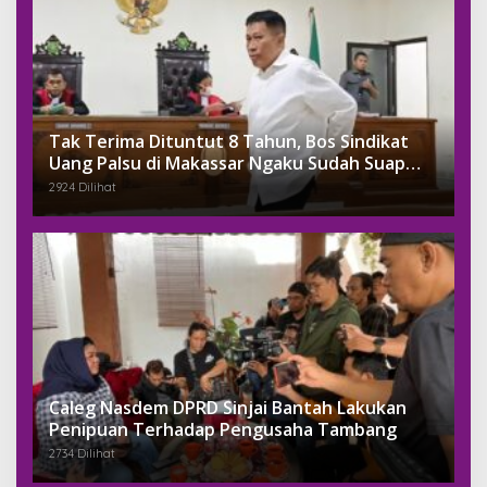
Tak Terima Dituntut 8 Tahun, Bos Sindikat
Uang Palsu di Makassar Ngaku Sudah Suap
Jaksa Dengan Miliaran
2924 Dilihat
Caleg Nasdem DPRD Sinjai Bantah Lakukan
Penipuan Terhadap Pengusaha Tambang
2734 Dilihat