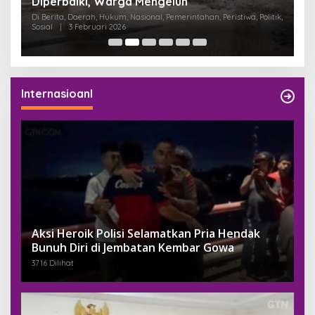
Diperbaiki, Warga Mengeluh
P
K
Di Berita, Daerah, Hukum, Nasional, Pemerintahan, Peristiwa, Politik,
Di
Sosial
|
3 Februari 2026
Pem
Internasioanl
Aksi Heroik Polisi Selamatkan Pria Hendak
Bunuh Diri di Jembatan Kembar Gowa
3716 Dilihat