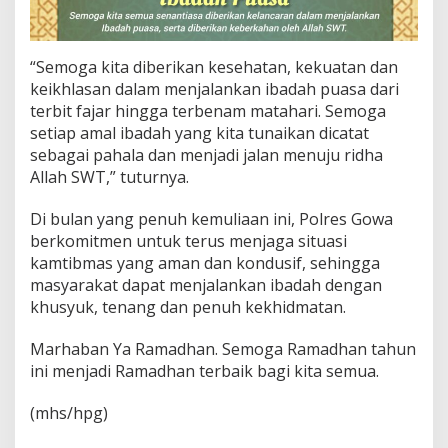
a
m
a
“Semoga kita diberikan kesehatan, kekuatan dan
d
h
keikhlasan dalam menjalankan ibadah puasa dari
a
terbit fajar hingga terbenam matahari. Semoga
n
setiap amal ibadah yang kita tunaikan dicatat
1
sebagai pahala dan menjadi jalan menuju ridha
4
4
Allah SWT,” tuturnya.
7
H
Di bulan yang penuh kemuliaan ini, Polres Gowa
berkomitmen untuk terus menjaga situasi
kamtibmas yang aman dan kondusif, sehingga
masyarakat dapat menjalankan ibadah dengan
khusyuk, tenang dan penuh kekhidmatan.
Marhaban Ya Ramadhan. Semoga Ramadhan tahun
ini menjadi Ramadhan terbaik bagi kita semua.
(mhs/hpg)