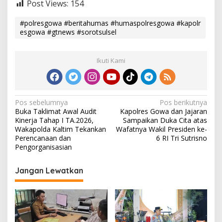
Post Views:
154
#polresgowa #beritahumas #humaspolresgowa #kapolr
esgowa #gtnews #sorotsulsel
Ikuti Kami
N
Pos sebelumnya
Pos berikutnya
Buka Taklimat Awal Audit
Kapolres Gowa dan Jajaran
a
Kinerja Tahap I TA.2026,
Sampaikan Duka Cita atas
v
Wakapolda Kaltim Tekankan
Wafatnya Wakil Presiden ke-
Perencanaan dan
6 RI Tri Sutrisno
i
Pengorganisasian
g
Jangan Lewatkan
a
s
i
p