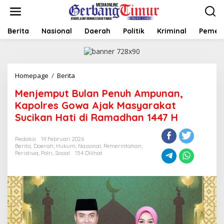
L
e
w
a
Berita
Nasional
Daerah
Politik
Kriminal
Pemer
t
i
k
e
Homepage
/
Berita
M
k
e
o
Menjemput Bulan Penuh Ampunan,
n
n
j
t
Kapolres Gowa Ajak Masyarakat
e
e
Sucikan Hati di Ramadhan 1447 H
m
n
p
u
Redaksi
19 Februari 2026
Berita
,
Daerah
,
Hukum
,
Nasional
,
Pemerintahan
,
t
Peristiwa
,
Polri
,
Sosial
154 Dilihat
B
u
l
a
n
P
e
n