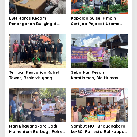
o
s
LBH Haros Kecam
Kapolda Sulsel Pimpin
Penanganan Bullying di
Sertijab Pejabat Utama
SMPN 3 Makassar: Korban
dan Kapolres Jajaran
Justru Dipaksa Pindah
Serta Lantik Karolog dan
Kapolresta Gowa
Terlibat Pencurian Kabel
Sebarkan Pesan
Tower, Residivis yang
Kamtibmas, Bid Humas
Sempat Kabur Berhasil
Polda Kaltim Intensifkan
Ditangkap Tim Gabungan di
Pemasangan Spanduk
Jeneponto
serta Pembagian Stiker
Hari Bhayangkara Jadi
Sambut HUT Bhayangkara
Momentum Berbagi, Polres
ke-80, Polresta Balikpapan