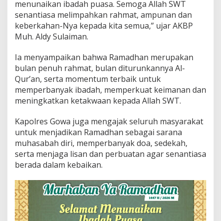
menunaikan ibadah puasa. Semoga Allah SWT
k
senantiasa melimpahkan rahmat, ampunan dan
M
a
keberkahan-Nya kepada kita semua,” ujar AKBP
s
Muh. Aldy Sulaiman.
y
a
Ia menyampaikan bahwa Ramadhan merupakan
r
bulan penuh rahmat, bulan diturunkannya Al-
a
k
Qur’an, serta momentum terbaik untuk
a
memperbanyak ibadah, memperkuat keimanan dan
t
meningkatkan ketakwaan kepada Allah SWT.
S
u
Kapolres Gowa juga mengajak seluruh masyarakat
c
i
untuk menjadikan Ramadhan sebagai sarana
k
muhasabah diri, memperbanyak doa, sedekah,
a
serta menjaga lisan dan perbuatan agar senantiasa
n
berada dalam kebaikan.
H
a
t
i
d
i
R