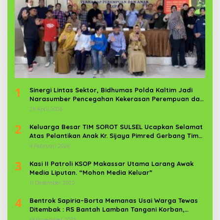
1
Sinergi Lintas Sektor, Bidhumas Polda Kaltim Jadi
Narasumber Pencegahan Kekerasan Perempuan dan
Anak
29 April 2026
2
Keluarga Besar TIM SOROT SULSEL Ucapkan Selamat
Atas Pelantikan Anak Kr. Sijaya Pimred Gerbang Timur
News Com Sebagai Prajurit TNI
4 Februari 2026
3
Kasi II Patroli KSOP Makassar Utama Larang Awak
Media Liputan. “Mohon Media Keluar”
11 Desember 2025
4
Bentrok Sapiria–Borta Memanas Usai Warga Tewas
Ditembak : RS Bantah Lamban Tangani Korban,
Aparat TNI-POLRI Dikerahkan
19 November 2025