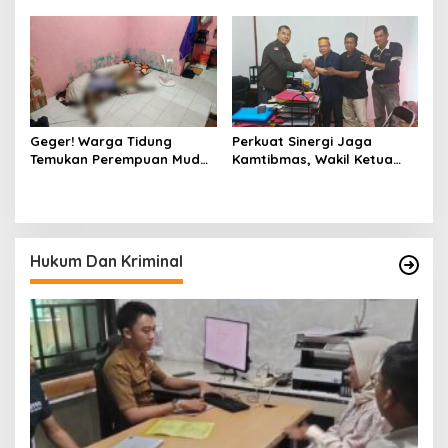
Gowa Datangi Warga yang
Gelar Bakti Sosial di Panti
Membutuhkan
Asuhan Jabal Rahmah
Geger! Warga Tidung
Perkuat Sinergi Jaga
Temukan Perempuan Muda
Kamtibmas, Wakil Ketua
Asal Toraja Utara Tak
KKSS Kutai Barat
Bernyawa di Kamar Kos
Silaturahmi ke Dewan Adat
Hukum Dan Kriminal