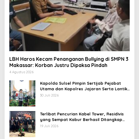
LBH Haros Kecam Penanganan Bullying di SMPN 3
Makassar: Korban Justru Dipaksa Pindah
4 Agustus 2026
Kapolda Sulsel Pimpin Sertijab Pejabat
Utama dan Kapolres Jajaran Serta Lantik
Karolog dan Kapolresta Gowa
30 Juli 2026
Terlibat Pencurian Kabel Tower, Residivis
yang Sempat Kabur Berhasil Ditangkap
Tim Gabungan di Jeneponto
19 Juli 2026