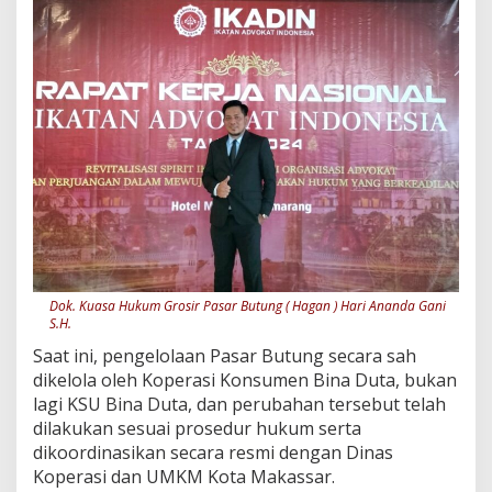
t
e
r
v
e
n
s
i
P
u
t
u
s
a
n
Dok. Kuasa Hukum Grosir Pasar Butung ( Hagan ) Hari Ananda Gani
I
S.H.
n
k
Saat ini, pengelolaan Pasar Butung secara sah
r
dikelola oleh Koperasi Konsumen Bina Duta, bukan
a
lagi KSU Bina Duta, dan perubahan tersebut telah
h
dilakukan sesuai prosedur hukum serta
dikoordinasikan secara resmi dengan Dinas
Koperasi dan UMKM Kota Makassar.