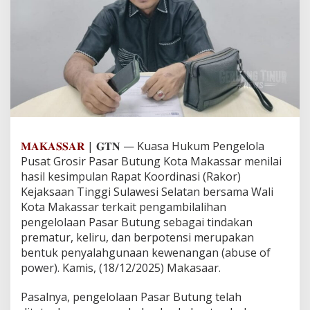
l
a
P
a
s
a
r
B
u
t
u
n
𝐌𝐀𝐊𝐀𝐒𝐒𝐀𝐑
| 𝐆𝐓𝐍 — Kuasa Hukum Pengelola
g
Pusat Grosir Pasar Butung Kota Makassar menilai
:
hasil kesimpulan Rapat Koordinasi (Rakor)
R
Kejaksaan Tinggi Sulawesi Selatan bersama Wali
a
k
Kota Makassar terkait pengambilalihan
o
pengelolaan Pasar Butung sebagai tindakan
r
prematur, keliru, dan berpotensi merupakan
K
bentuk penyalahgunaan kewenangan (abuse of
e
power). Kamis, (18/12/2025) Makasaar.
j
a
t
Pasalnya, pengelolaan Pasar Butung telah
i