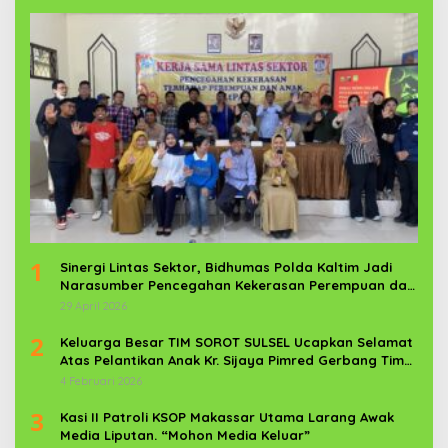
1
Sinergi Lintas Sektor, Bidhumas Polda Kaltim Jadi
Narasumber Pencegahan Kekerasan Perempuan dan
Anak
29 April 2026
2
Keluarga Besar TIM SOROT SULSEL Ucapkan Selamat
Atas Pelantikan Anak Kr. Sijaya Pimred Gerbang Timur
News Com Sebagai Prajurit TNI
4 Februari 2026
3
Kasi II Patroli KSOP Makassar Utama Larang Awak
Media Liputan. “Mohon Media Keluar”