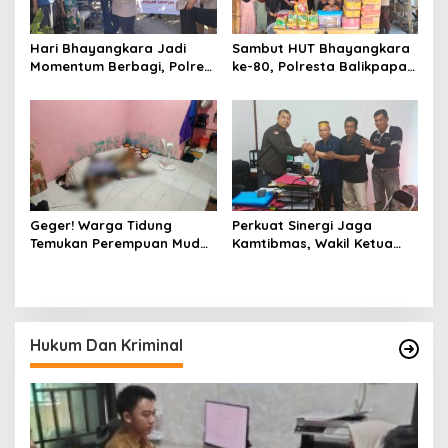
Hari Bhayangkara Jadi
Sambut HUT Bhayangkara
Momentum Berbagi, Polres
ke-80, Polresta Balikpapan
Gowa Datangi Warga yang
Gelar Bakti Sosial di Panti
Membutuhkan
Asuhan Jabal Rahmah
Geger! Warga Tidung
Perkuat Sinergi Jaga
Temukan Perempuan Muda
Kamtibmas, Wakil Ketua
Asal Toraja Utara Tak
KKSS Kutai Barat
Bernyawa di Kamar Kos
Silaturahmi ke Dewan Adat
Hukum Dan Kriminal