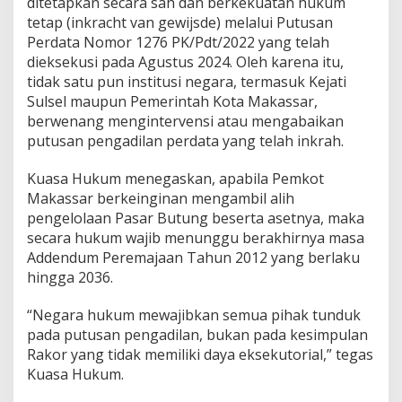
ditetapkan secara sah dan berkekuatan hukum
S
tetap (inkracht van gewijsde) melalui Putusan
u
Perdata Nomor 1276 PK/Pdt/2022 yang telah
l
s
dieksekusi pada Agustus 2024. Oleh karena itu,
e
tidak satu pun institusi negara, termasuk Kejati
l
Sulsel maupun Pemerintah Kota Makassar,
–
berwenang mengintervensi atau mengabaikan
W
a
putusan pengadilan perdata yang telah inkrah.
l
i
Kuasa Hukum menegaskan, apabila Pemkot
K
Makassar berkeinginan mengambil alih
o
pengelolaan Pasar Butung beserta asetnya, maka
t
a
secara hukum wajib menunggu berakhirnya masa
M
Addendum Peremajaan Tahun 2012 yang berlaku
a
hingga 2036.
k
a
“Negara hukum mewajibkan semua pihak tunduk
s
s
pada putusan pengadilan, bukan pada kesimpulan
a
Rakor yang tidak memiliki daya eksekutorial,” tegas
r
Kuasa Hukum.
I
n