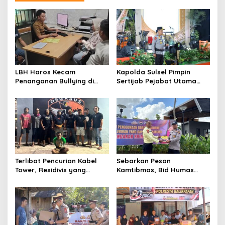
s
i
p
o
s
LBH Haros Kecam
Kapolda Sulsel Pimpin
Penanganan Bullying di
Sertijab Pejabat Utama
SMPN 3 Makassar: Korban
dan Kapolres Jajaran
Justru Dipaksa Pindah
Serta Lantik Karolog dan
Kapolresta Gowa
Terlibat Pencurian Kabel
Sebarkan Pesan
Tower, Residivis yang
Kamtibmas, Bid Humas
Sempat Kabur Berhasil
Polda Kaltim Intensifkan
Ditangkap Tim Gabungan di
Pemasangan Spanduk
Jeneponto
serta Pembagian Stiker