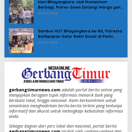
Hari Bhayangkara Jadi Momentum
Berbagi, Polres Gowa Datangi Warga yang
Membutuhkan
27 Juni 2026
Sambut HUT Bhayangkara ke-80, Polresta
Balikpapan Gelar Bakti Sosial di Panti
Asuhan Jabal Rahmah
26 Juni 2026
gerbangtimurnews.com
adalah portal berita online yang
menyajikan beragam topik informasi menarik baik yang
berskala lokal, hingga nasional. Kami berkomitmen untuk
senantiasa menghadirkan berita-berita terkini yang tentunya
informatif dan akurat untuk melengkapi kebutuhan informasi
anda.
Sebagai bagian dari pers lokal dan nasional, portal berita
gerbangtimurnews.com
terikat oleh undang-undang dan