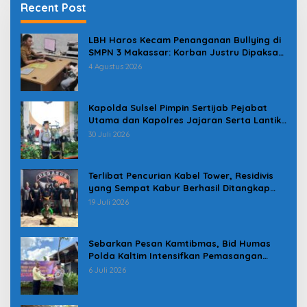
Recent Post
LBH Haros Kecam Penanganan Bullying di
SMPN 3 Makassar: Korban Justru Dipaksa
Pindah
4 Agustus 2026
Kapolda Sulsel Pimpin Sertijab Pejabat
Utama dan Kapolres Jajaran Serta Lantik
Karolog dan Kapolresta Gowa
30 Juli 2026
Terlibat Pencurian Kabel Tower, Residivis
yang Sempat Kabur Berhasil Ditangkap
Tim Gabungan di Jeneponto
19 Juli 2026
Sebarkan Pesan Kamtibmas, Bid Humas
Polda Kaltim Intensifkan Pemasangan
Spanduk serta Pembagian Stiker
6 Juli 2026