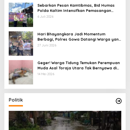
Sebarkan Pesan Kamtibmas, Bid Humas
Polda Kaltim Intensifkan Pemasangan
Spanduk serta Pembagian Stiker
6 Juli 2026
Hari Bhayangkara Jadi Momentum
Berbagi, Polres Gowa Datangi Warga yang
Membutuhkan
27 Juni 2026
Geger! Warga Tidung Temukan Perempuan
Muda Asal Toraja Utara Tak Bernyawa di
Kamar Kos
14 Mei 2026
Politik