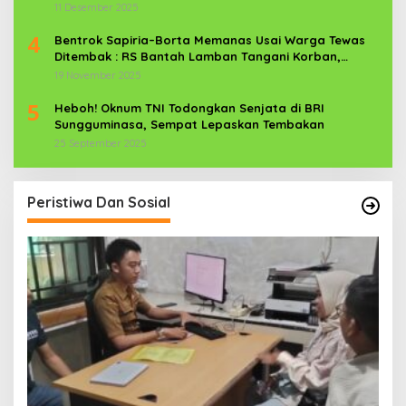
11 Desember 2025
4
Bentrok Sapiria–Borta Memanas Usai Warga Tewas
Ditembak : RS Bantah Lamban Tangani Korban,
Aparat TNI-POLRI Dikerahkan
19 November 2025
5
Heboh! Oknum TNI Todongkan Senjata di BRI
Sungguminasa, Sempat Lepaskan Tembakan
25 September 2025
Peristiwa Dan Sosial