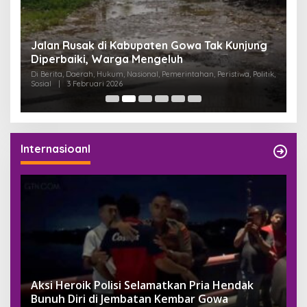
:
Jalan Rusak di Kabupaten Gowa Tak Kunjung
K
Diperbaiki, Warga Mengeluh
P
K
Di Berita, Daerah, Hukum, Nasional, Pemerintahan, Peristiwa, Politik,
Di
Sosial
|
3 Februari 2026
Pem
Internasioanl
Aksi Heroik Polisi Selamatkan Pria Hendak
Bunuh Diri di Jembatan Kembar Gowa