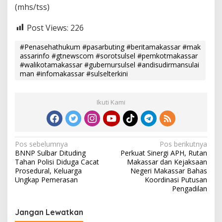
(mhs/tss)
Post Views:
226
#Penasehathukum #pasarbuting #beritamakassar #mak
assarinfo #gtnewscom #sorotsulsel #pemkotmakassar
#walikotamakassar #gubernursulsel #andisudirmansulai
man #infomakassar #sulselterkini
Ikuti Kami
N
Pos sebelumnya
Pos berikutnya
BNNP Sulbar Dituding
Perkuat Sinergi APH, Rutan
a
Tahan Polisi Diduga Cacat
Makassar dan Kejaksaan
v
Prosedural, Keluarga
Negeri Makassar Bahas
Ungkap Pemerasan
Koordinasi Putusan
i
Pengadilan
g
Jangan Lewatkan
a