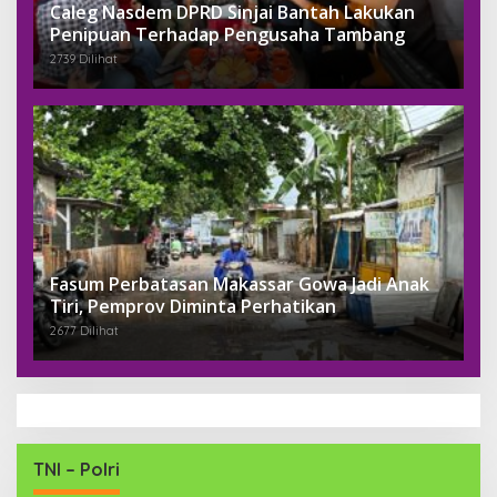
Caleg Nasdem DPRD Sinjai Bantah Lakukan
Penipuan Terhadap Pengusaha Tambang
2739 Dilihat
Fasum Perbatasan Makassar Gowa Jadi Anak
Tiri, Pemprov Diminta Perhatikan
2677 Dilihat
TNI – Polri