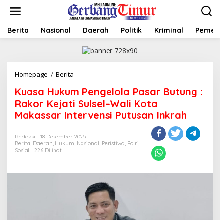
L
e
w
a
Berita
Nasional
Daerah
Politik
Kriminal
Pemer
t
i
k
e
Homepage
/
Berita
K
k
u
o
Kuasa Hukum Pengelola Pasar Butung :
a
n
s
t
Rakor Kejati Sulsel–Wali Kota
a
e
Makassar Intervensi Putusan Inkrah
H
n
u
k
Redaksi
18 Desember 2025
Berita
,
Daerah
,
Hukum
,
Nasional
,
Peristiwa
,
Polri
,
u
Sosial
226 Dilihat
m
P
e
n
g
e
l
o