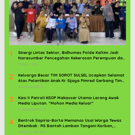
1
Sinergi Lintas Sektor, Bidhumas Polda Kaltim Jadi
Narasumber Pencegahan Kekerasan Perempuan dan
Anak
29 April 2026
2
Keluarga Besar TIM SOROT SULSEL Ucapkan Selamat
Atas Pelantikan Anak Kr. Sijaya Pimred Gerbang Timur
News Com Sebagai Prajurit TNI
4 Februari 2026
3
Kasi II Patroli KSOP Makassar Utama Larang Awak
Media Liputan. “Mohon Media Keluar”
11 Desember 2025
4
Bentrok Sapiria–Borta Memanas Usai Warga Tewas
Ditembak : RS Bantah Lamban Tangani Korban,
Aparat TNI-POLRI Dikerahkan
19 November 2025