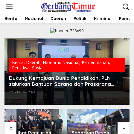
L
e
w
a
Berita
Nasional
Daerah
Politik
Kriminal
Pemer
t
i
k
e
k
o
n
t
Berita
,
Daerah
,
Ekonomi
,
Nasional
,
Pemerintahan
,
e
Peristiwa
,
Sosial
n
Dukung Kemajuan Dunia Pendidikan, PLN
salurkan Bantuan Sarana dan Prasarana
Belajar RTQ Darul Quran Tomohon
29 Februari 2024
«
»
Sebarkan Pesan
Hari Bhayangkara Jadi