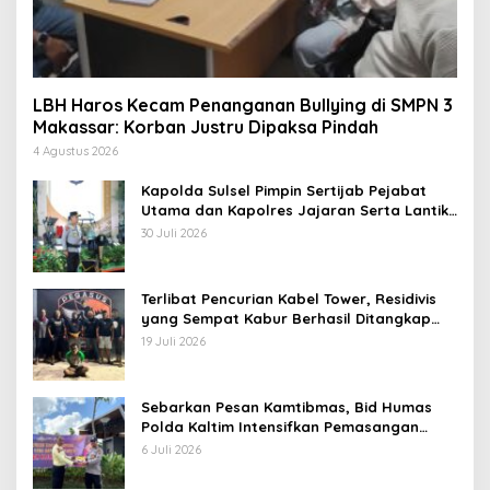
LBH Haros Kecam Penanganan Bullying di SMPN 3
Makassar: Korban Justru Dipaksa Pindah
4 Agustus 2026
Kapolda Sulsel Pimpin Sertijab Pejabat
Utama dan Kapolres Jajaran Serta Lantik
Karolog dan Kapolresta Gowa
30 Juli 2026
Terlibat Pencurian Kabel Tower, Residivis
yang Sempat Kabur Berhasil Ditangkap
Tim Gabungan di Jeneponto
19 Juli 2026
Sebarkan Pesan Kamtibmas, Bid Humas
Polda Kaltim Intensifkan Pemasangan
Spanduk serta Pembagian Stiker
6 Juli 2026