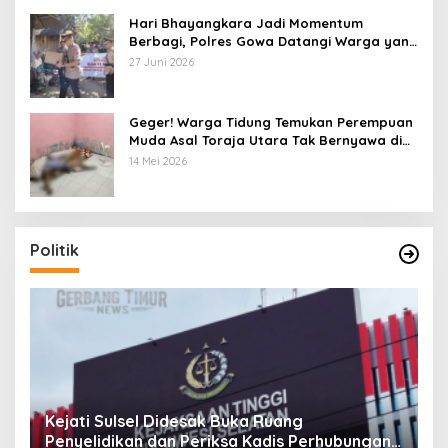
Hari Bhayangkara Jadi Momentum
Berbagi, Polres Gowa Datangi Warga yang
Membutuhkan
27 Juni 2026
Geger! Warga Tidung Temukan Perempuan
Muda Asal Toraja Utara Tak Bernyawa di
Kamar Kos
14 Mei 2026
Politik
Pandawa Pattingalloang Kota Makassar
K
n
Audensi bersama Ketua DPRD, Nyatakan
P