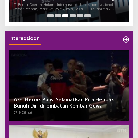
Dukungan untuk Pemilu Raya RT/RW
B
Di Berita, Daerah, Internasional, Nasional, Pemerintahan, Peristiwa,
Di
Politik, Sosial
|
24 November 2025
Pem
Serentak 2025
Internasioanl
Aksi Heroik Polisi Selamatkan Pria Hendak
Bunuh Diri di Jembatan Kembar Gowa
3719 Dilihat