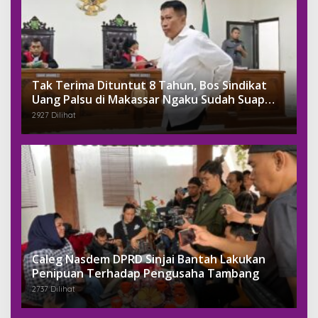
Tak Terima Dituntut 8 Tahun, Bos Sindikat
Uang Palsu di Makassar Ngaku Sudah Suap
Jaksa Dengan Miliaran
2927 Dilihat
Caleg Nasdem DPRD Sinjai Bantah Lakukan
Penipuan Terhadap Pengusaha Tambang
2737 Dilihat