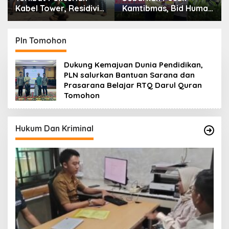
Kamtibmas, Bid Humas
Momentum Berbagi,
Polda Kaltim
Polres Gowa Datangi
Intensifkan
Warga yang
Pemasangan Spanduk
Membutuhkan
Pln Tomohon
serta Pembagian
Stiker
Dukung Kemajuan Dunia Pendidikan,
PLN salurkan Bantuan Sarana dan
Prasarana Belajar RTQ Darul Quran
Tomohon
Hukum Dan Kriminal