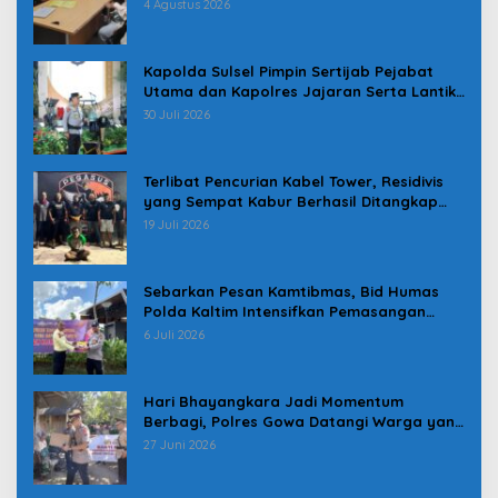
Pindah
4 Agustus 2026
Kapolda Sulsel Pimpin Sertijab Pejabat
Utama dan Kapolres Jajaran Serta Lantik
Karolog dan Kapolresta Gowa
30 Juli 2026
Terlibat Pencurian Kabel Tower, Residivis
yang Sempat Kabur Berhasil Ditangkap
Tim Gabungan di Jeneponto
19 Juli 2026
Sebarkan Pesan Kamtibmas, Bid Humas
Polda Kaltim Intensifkan Pemasangan
Spanduk serta Pembagian Stiker
6 Juli 2026
Hari Bhayangkara Jadi Momentum
Berbagi, Polres Gowa Datangi Warga yang
Membutuhkan
27 Juni 2026