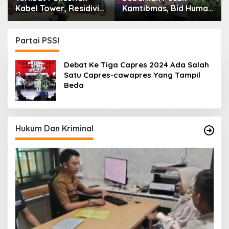
Kamtibmas, Bid Humas
Momentum Berbagi,
Polda Kaltim
Polres Gowa Datangi
Intensifkan
Warga yang
Pemasangan Spanduk
Membutuhkan
Partai PSSI
serta Pembagian
Stiker
Debat Ke Tiga Capres 2024 Ada Salah
Satu Capres-cawapres Yang Tampil
Beda
Hukum Dan Kriminal