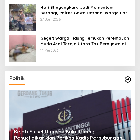
Hari Bhayangkara Jadi Momentum
Berbagi, Polres Gowa Datangi Warga yang
Membutuhkan
27 Juni 2026
Geger! Warga Tidung Temukan Perempuan
Muda Asal Toraja Utara Tak Bernyawa di
Kamar Kos
14 Mei 2026
Politik
Pandawa Pattingalloang Kota Makassar
K
n
Audensi bersama Ketua DPRD, Nyatakan
P