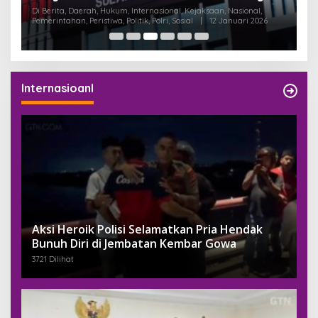
Dukungan untuk Pemilu Raya RT/RW
B
Di Berita, Daerah, Internasional, Nasional, Pemerintahan, Peristiwa,
Di
Politik, Sosial
|
24 November 2025
Pem
Serentak 2025
Internasioanl
Aksi Heroik Polisi Selamatkan Pria Hendak
Bunuh Diri di Jembatan Kembar Gowa
3721 Dilihat