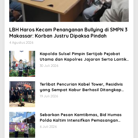
LBH Haros Kecam Penanganan Bullying di SMPN 3
Makassar: Korban Justru Dipaksa Pindah
4 Agustus 2026
Kapolda Sulsel Pimpin Sertijab Pejabat
Utama dan Kapolres Jajaran Serta Lantik
Karolog dan Kapolresta Gowa
30 Juli 2026
Terlibat Pencurian Kabel Tower, Residivis
yang Sempat Kabur Berhasil Ditangkap
Tim Gabungan di Jeneponto
19 Juli 2026
Sebarkan Pesan Kamtibmas, Bid Humas
Polda Kaltim Intensifkan Pemasangan
Spanduk serta Pembagian Stiker
6 Juli 2026