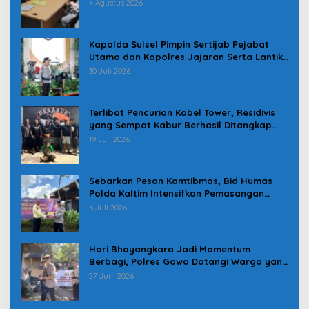
Pindah
4 Agustus 2026
Kapolda Sulsel Pimpin Sertijab Pejabat
Utama dan Kapolres Jajaran Serta Lantik
Karolog dan Kapolresta Gowa
30 Juli 2026
Terlibat Pencurian Kabel Tower, Residivis
yang Sempat Kabur Berhasil Ditangkap
Tim Gabungan di Jeneponto
19 Juli 2026
Sebarkan Pesan Kamtibmas, Bid Humas
Polda Kaltim Intensifkan Pemasangan
Spanduk serta Pembagian Stiker
6 Juli 2026
Hari Bhayangkara Jadi Momentum
Berbagi, Polres Gowa Datangi Warga yang
Membutuhkan
27 Juni 2026