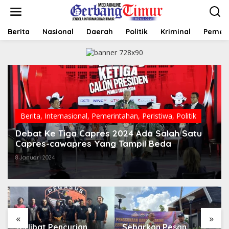
L
e
w
a
Berita
Nasional
Daerah
Politik
Kriminal
Pemer
t
i
k
e
k
o
n
t
e
Berita
,
Internasional
,
Pemerintahan
,
Peristiwa
,
Politik
n
Debat Ke Tiga Capres 2024 Ada Salah Satu
Capres-cawapres Yang Tampil Beda
8 Januari 2024
«
»
Sebarkan Pesan
Hari Bhayangkara Jadi