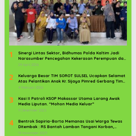
1
Sinergi Lintas Sektor, Bidhumas Polda Kaltim Jadi
Narasumber Pencegahan Kekerasan Perempuan dan
Anak
29 April 2026
2
Keluarga Besar TIM SOROT SULSEL Ucapkan Selamat
Atas Pelantikan Anak Kr. Sijaya Pimred Gerbang Timur
News Com Sebagai Prajurit TNI
4 Februari 2026
3
Kasi II Patroli KSOP Makassar Utama Larang Awak
Media Liputan. “Mohon Media Keluar”
11 Desember 2025
4
Bentrok Sapiria–Borta Memanas Usai Warga Tewas
Ditembak : RS Bantah Lamban Tangani Korban,
Aparat TNI-POLRI Dikerahkan
19 November 2025