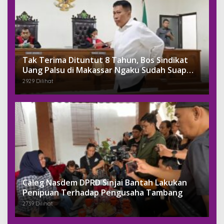
Tak Terima Dituntut 8 Tahun, Bos Sindikat
Uang Palsu di Makassar Ngaku Sudah Suap
Jaksa Dengan Miliaran
2929 Dilihat
Caleg Nasdem DPRD Sinjai Bantah Lakukan
Penipuan Terhadap Pengusaha Tambang
2739 Dilihat