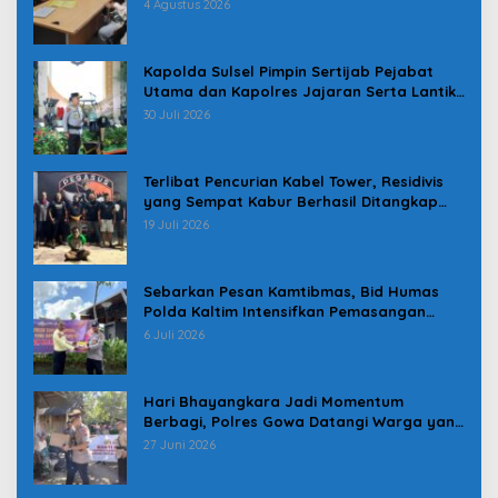
Pindah
4 Agustus 2026
Kapolda Sulsel Pimpin Sertijab Pejabat
Utama dan Kapolres Jajaran Serta Lantik
Karolog dan Kapolresta Gowa
30 Juli 2026
Terlibat Pencurian Kabel Tower, Residivis
yang Sempat Kabur Berhasil Ditangkap
Tim Gabungan di Jeneponto
19 Juli 2026
Sebarkan Pesan Kamtibmas, Bid Humas
Polda Kaltim Intensifkan Pemasangan
Spanduk serta Pembagian Stiker
6 Juli 2026
Hari Bhayangkara Jadi Momentum
Berbagi, Polres Gowa Datangi Warga yang
Membutuhkan
27 Juni 2026