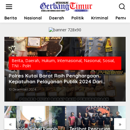
L
e
w
a
Berita
Nasional
Daerah
Politik
Kriminal
Pemer
t
i
k
e
k
o
n
t
Berita
,
Daerah
,
Hukum
,
Internasional
,
Nasional
,
Sosial
,
e
TNI - Polri
n
Polres Kutai Barat Raih Penghargaan
Kepatuhan Pelayanan Publik 2024 Dari
Ombudsman
10 Desember 2024
«
»
Kapolda Sulsel Pimpin
Terlibat Pencurian