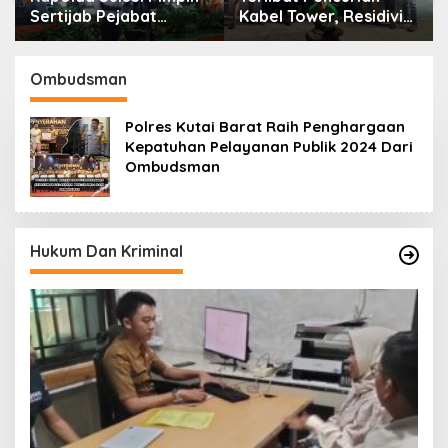
Sertijab Pejabat
Kabel Tower, Residivis
Utama dan Kapolres
yang Sempat Kabur
Jajaran Serta Lantik
Berhasil Ditangkap
Karolog dan
Tim Gabungan di
Ombudsman
Kapolresta Gowa
Jeneponto
Polres Kutai Barat Raih Penghargaan
Kepatuhan Pelayanan Publik 2024 Dari
Ombudsman
Hukum Dan Kriminal