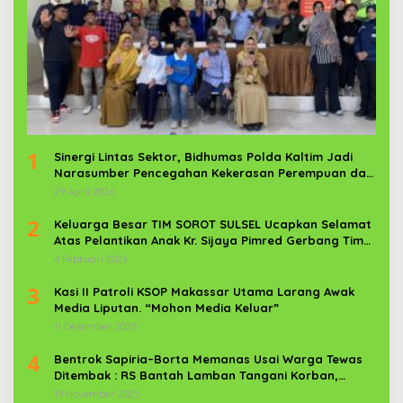
1
Sinergi Lintas Sektor, Bidhumas Polda Kaltim Jadi
Narasumber Pencegahan Kekerasan Perempuan dan
Anak
29 April 2026
2
Keluarga Besar TIM SOROT SULSEL Ucapkan Selamat
Atas Pelantikan Anak Kr. Sijaya Pimred Gerbang Timur
News Com Sebagai Prajurit TNI
4 Februari 2026
3
Kasi II Patroli KSOP Makassar Utama Larang Awak
Media Liputan. “Mohon Media Keluar”
11 Desember 2025
4
Bentrok Sapiria–Borta Memanas Usai Warga Tewas
Ditembak : RS Bantah Lamban Tangani Korban,
Aparat TNI-POLRI Dikerahkan
19 November 2025