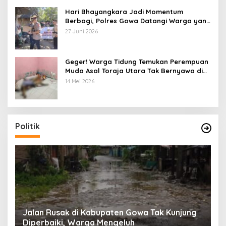
Hari Bhayangkara Jadi Momentum
Berbagi, Polres Gowa Datangi Warga yang
Membutuhkan
27 Juni 2026
Geger! Warga Tidung Temukan Perempuan
Muda Asal Toraja Utara Tak Bernyawa di
Kamar Kos
14 Mei 2026
Politik
:
Jalan Rusak di Kabupaten Gowa Tak Kunjung
K
Diperbaiki, Warga Mengeluh
P