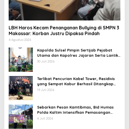
LBH Haros Kecam Penanganan Bullying di SMPN 3
Makassar: Korban Justru Dipaksa Pindah
4 Agustus 2026
Kapolda Sulsel Pimpin Sertijab Pejabat
Utama dan Kapolres Jajaran Serta Lantik
Karolog dan Kapolresta Gowa
30 Juli 2026
Terlibat Pencurian Kabel Tower, Residivis
yang Sempat Kabur Berhasil Ditangkap
Tim Gabungan di Jeneponto
19 Juli 2026
Sebarkan Pesan Kamtibmas, Bid Humas
Polda Kaltim Intensifkan Pemasangan
Spanduk serta Pembagian Stiker
6 Juli 2026