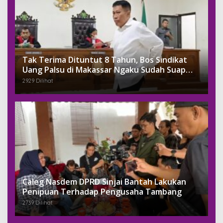
Tak Terima Dituntut 8 Tahun, Bos Sindikat
Uang Palsu di Makassar Ngaku Sudah Suap
Jaksa Dengan Miliaran
2929 Dilihat
Caleg Nasdem DPRD Sinjai Bantah Lakukan
Penipuan Terhadap Pengusaha Tambang
2739 Dilihat