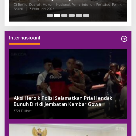
K
Di Berita, Daerah, Hukum, Nasional, Pemerintahan, Peristiwa, Politik,
Di
Sosial
|
3 Februari 2026
Pem
Internasioanl
Aksi Heroik Polisi Selamatkan Pria Hendak
Bunuh Diri di Jembatan Kembar Gowa
3721 Dilihat