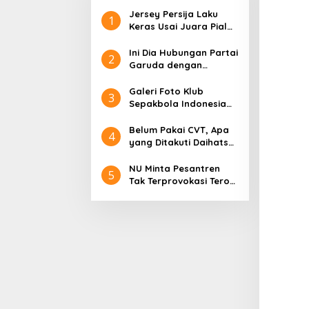
Jersey Persija Laku
1
Keras Usai Juara Piala
Presiden
Ini Dia Hubungan Partai
2
Garuda dengan
Gerindra
Galeri Foto Klub
3
Sepakbola Indonesia
Persija Jakarta
Belum Pakai CVT, Apa
4
yang Ditakuti Daihatsu
Indonesia?
NU Minta Pesantren
5
Tak Terprovokasi Teror
Orang Gila