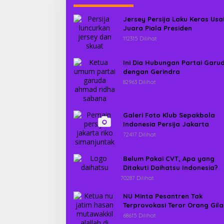
Jersey Persija Laku Keras Usa
Juara Piala Presiden
112315 Dilihat
Ini Dia Hubungan Partai Garu
dengan Gerindra
82963 Dilihat
Galeri Foto Klub Sepakbola
Indonesia Persija Jakarta
72417 Dilihat
Belum Pakai CVT, Apa yang
Ditakuti Daihatsu Indonesia?
70287 Dilihat
NU Minta Pesantren Tak
Terprovokasi Teror Orang Gila
68615 Dilihat