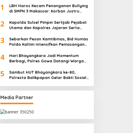
1
LBH Haros Kecam Penanganan Bullying
di SMPN 3 Makassar: Korban Justru
Dipaksa Pindah
2
Kapolda Sulsel Pimpin Sertijab Pejabat
Utama dan Kapolres Jajaran Serta
Lantik Karolog dan Kapolresta Gowa
3
Sebarkan Pesan Kamtibmas, Bid Humas
Polda Kaltim Intensifkan Pemasangan
Spanduk serta Pembagian Stiker
4
Hari Bhayangkara Jadi Momentum
Berbagi, Polres Gowa Datangi Warga
yang Membutuhkan
5
Sambut HUT Bhayangkara ke-80,
Polresta Balikpapan Gelar Bakti Sosial
di Panti Asuhan Jabal Rahmah
Media Partner