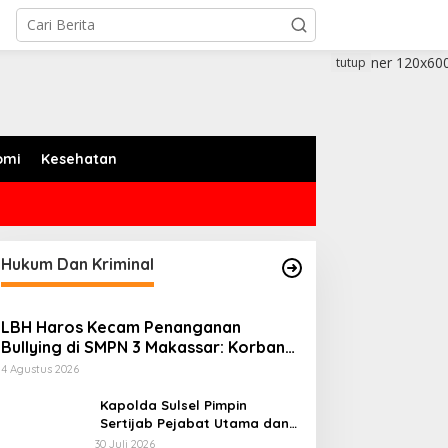
tutup
omi
Kesehatan
ari Bhayangkara Jadi
LBH Haros Kecam
omentum Berbagi, Polres
Penanganan Bullying di
Hukum Dan Kriminal
owa Datangi Warga yang
SMPN 3 Makassar: Korban
embutuhkan
Justru Dipaksa Pindah
LBH Haros Kecam Penanganan
Bullying di SMPN 3 Makassar: Korban
Justru Dipaksa Pindah
4 Agustus 2026
Kapolda Sulsel Pimpin
Sertijab Pejabat Utama dan
Kapolres Jajaran Serta
30 Juli 2026