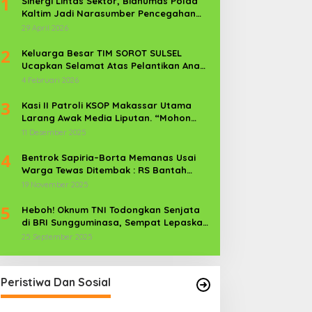
1
Sinergi Lintas Sektor, Bidhumas Polda
Kaltim Jadi Narasumber Pencegahan
Kekerasan Perempuan dan Anak
29 April 2026
2
Keluarga Besar TIM SOROT SULSEL
Ucapkan Selamat Atas Pelantikan Anak
Kr. Sijaya Pimred Gerbang Timur News
4 Februari 2026
Com Sebagai Prajurit TNI
3
Kasi II Patroli KSOP Makassar Utama
Larang Awak Media Liputan. “Mohon
Media Keluar”
11 Desember 2025
4
Bentrok Sapiria–Borta Memanas Usai
Warga Tewas Ditembak : RS Bantah
Lamban Tangani Korban, Aparat TNI-
19 November 2025
POLRI Dikerahkan
5
Heboh! Oknum TNI Todongkan Senjata
di BRI Sungguminasa, Sempat Lepaskan
Tembakan
25 September 2025
Peristiwa Dan Sosial