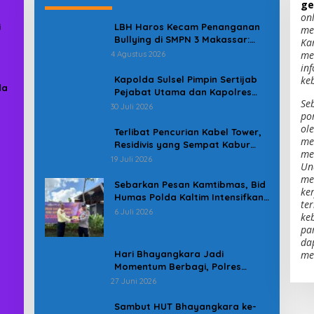
ge
on
i
LBH Haros Kecam Penanganan
me
Bullying di SMPN 3 Makassar:
Ka
Korban Justru Dipaksa Pindah
me
4 Agustus 2026
in
Kapolda Sulsel Pimpin Sertijab
ke
da
Pejabat Utama dan Kapolres
Se
Jajaran Serta Lantik Karolog
30 Juli 2026
po
dan Kapolresta Gowa
ol
Terlibat Pencurian Kabel Tower,
me
Residivis yang Sempat Kabur
men
Berhasil Ditangkap Tim
19 Juli 2026
Un
Gabungan di Jeneponto
me
Sebarkan Pesan Kamtibmas, Bid
ker
Humas Polda Kaltim Intensifkan
te
Pemasangan Spanduk serta
6 Juli 2026
ke
Pembagian Stiker
pa
da
Hari Bhayangkara Jadi
me
Momentum Berbagi, Polres
Gowa Datangi Warga yang
27 Juni 2026
Membutuhkan
Sambut HUT Bhayangkara ke-