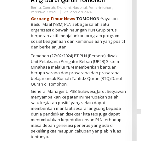
RTQ Darul Quran Tomohon
Berita
,
Daerah
,
Ekonomi
,
Nasional
,
Pemerintahan
,
Peristiwa
,
Sosial
|
29 Februari 2024
O
L
Gerbang Timur News
TOMOHON-
Yayasan
E
Baitul Maal (YBM) PLN sebagai salah satu
H
organisasi dibawah naungan PLN Grup terus
R
E
berperan aktif menjalankan program program
D
sosial keagamaan dan kemanusiaan yang positif
A
dan berkelanjutan.
K
S
Tomohon (27/02/2024) PT PLN (Persero) diwakili
I
Unit Pelaksana Pengatur Beban (UP2B) Sistem
Minahasa melalui YBM memberikan bantuan
berupa sarana dan prasarana dan prasarana
belajar untuk Rumah Tahfidz Quran (RTQ) Darul
Quran di Tomohon.
General Manager UIP3B Sulawesi, Jarot Setyawan
menyampaikan kegiatan ini merupakan salah
Gelombang OTT Daerah Menguat,
satu kegiatan positif yang selain dapat
memberikan manfaat secara langsung kepada
Dzoel SB: KPK Jangan Tebang
dunia pendidikan disekitar kita tapi juga dapat
Pilih, Sulsel Menunggu
Di Berita, Daerah, Hukum, Internasional,
menumbuhkan kepedulian insan PLN terhadap
Kejaksaan, Nasional, Pemerintahan, Peristiwa,
Politik, Polri, Sosial
|
15 Maret 2026
masa depan generasi penerus yang ada di
sekeliling kita maupun cakupan yang lebih luas
tentunya.