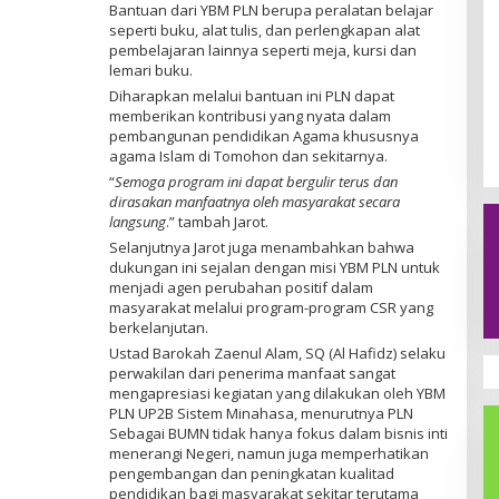
Bantuan dari YBM PLN berupa peralatan belajar
seperti buku, alat tulis, dan perlengkapan alat
pembelajaran lainnya seperti meja, kursi dan
lemari buku.
Diharapkan melalui bantuan ini PLN dapat
memberikan kontribusi yang nyata dalam
pembangunan pendidikan Agama khususnya
agama Islam di Tomohon dan sekitarnya.
“
Semoga program ini dapat bergulir terus dan
dirasakan manfaatnya oleh masyarakat secara
langsung
.” tambah Jarot.
Selanjutnya Jarot juga menambahkan bahwa
dukungan ini sejalan dengan misi YBM PLN untuk
menjadi agen perubahan positif dalam
masyarakat melalui program-program CSR yang
berkelanjutan.
Ustad Barokah Zaenul Alam, SQ (Al Hafidz) selaku
perwakilan dari penerima manfaat sangat
mengapresiasi kegiatan yang dilakukan oleh YBM
PLN UP2B Sistem Minahasa, menurutnya PLN
Sebagai BUMN tidak hanya fokus dalam bisnis inti
menerangi Negeri, namun juga memperhatikan
pengembangan dan peningkatan kualitad
pendidikan bagi masyarakat sekitar terutama