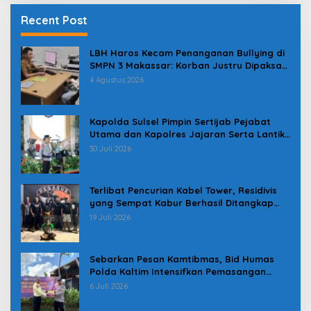
Recent Post
LBH Haros Kecam Penanganan Bullying di
SMPN 3 Makassar: Korban Justru Dipaksa
Pindah
4 Agustus 2026
Kapolda Sulsel Pimpin Sertijab Pejabat
Utama dan Kapolres Jajaran Serta Lantik
Karolog dan Kapolresta Gowa
30 Juli 2026
Terlibat Pencurian Kabel Tower, Residivis
yang Sempat Kabur Berhasil Ditangkap
Tim Gabungan di Jeneponto
19 Juli 2026
Sebarkan Pesan Kamtibmas, Bid Humas
Polda Kaltim Intensifkan Pemasangan
Spanduk serta Pembagian Stiker
6 Juli 2026