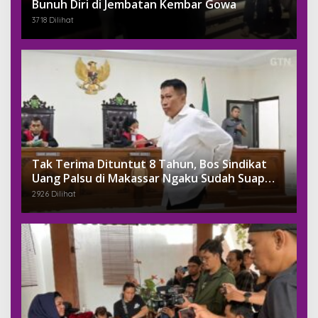
Bunuh Diri di Jembatan Kembar Gowa
3718 Dilihat
Tak Terima Dituntut 8 Tahun, Bos Sindikat
Uang Palsu di Makassar Ngaku Sudah Suap
Jaksa Dengan Miliaran
2926 Dilihat