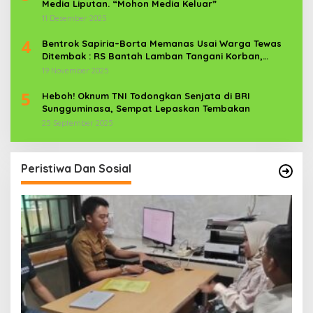
Media Liputan. “Mohon Media Keluar”
11 Desember 2025
4
Bentrok Sapiria–Borta Memanas Usai Warga Tewas
Ditembak : RS Bantah Lamban Tangani Korban,
Aparat TNI-POLRI Dikerahkan
19 November 2025
5
Heboh! Oknum TNI Todongkan Senjata di BRI
Sungguminasa, Sempat Lepaskan Tembakan
25 September 2025
Peristiwa Dan Sosial