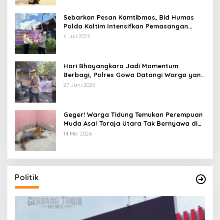
Sebarkan Pesan Kamtibmas, Bid Humas
Polda Kaltim Intensifkan Pemasangan
Spanduk serta Pembagian Stiker
6 Juli 2026
Hari Bhayangkara Jadi Momentum
Berbagi, Polres Gowa Datangi Warga yang
Membutuhkan
27 Juni 2026
Geger! Warga Tidung Temukan Perempuan
Muda Asal Toraja Utara Tak Bernyawa di
Kamar Kos
14 Mei 2026
Politik