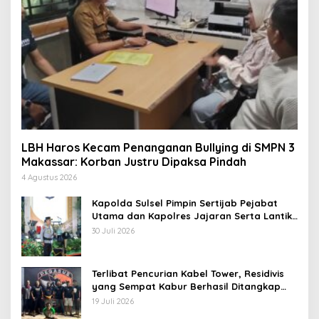
LBH Haros Kecam Penanganan Bullying di SMPN 3
Makassar: Korban Justru Dipaksa Pindah
4 Agustus 2026
Kapolda Sulsel Pimpin Sertijab Pejabat
Utama dan Kapolres Jajaran Serta Lantik
Karolog dan Kapolresta Gowa
30 Juli 2026
Terlibat Pencurian Kabel Tower, Residivis
yang Sempat Kabur Berhasil Ditangkap
Tim Gabungan di Jeneponto
19 Juli 2026