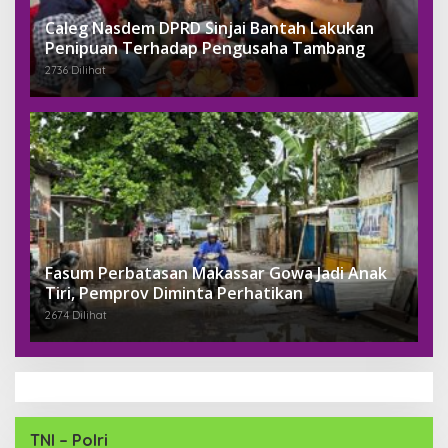
Caleg Nasdem DPRD Sinjai Bantah Lakukan
Penipuan Terhadap Pengusaha Tambang
2736 Dilihat
Fasum Perbatasan Makassar Gowa Jadi Anak
Tiri, Pemprov Diminta Perhatikan
2674 Dilihat
TNI – Polri