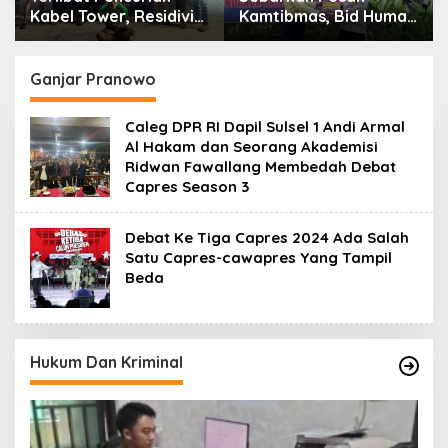
Kamtibmas, Bid Humas
Momentum Berbagi,
Polda Kaltim
Polres Gowa Datangi
Intensifkan
Warga yang
Pemasangan Spanduk
Membutuhkan
Ganjar Pranowo
serta Pembagian
Stiker
Caleg DPR RI Dapil Sulsel 1 Andi Armal
Al Hakam dan Seorang Akademisi
Ridwan Fawallang Membedah Debat
Capres Season 3
Debat Ke Tiga Capres 2024 Ada Salah
Satu Capres-cawapres Yang Tampil
Beda
Hukum Dan Kriminal