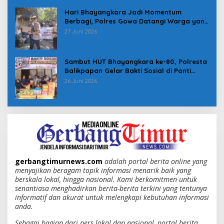
Hari Bhayangkara Jadi Momentum
Berbagi, Polres Gowa Datangi Warga yang
Membutuhkan
27 Juni 2026
Sambut HUT Bhayangkara ke-80, Polresta
Balikpapan Gelar Bakti Sosial di Panti
Asuhan Jabal Rahmah
26 Juni 2026
gerbangtimurnews.com
adalah portal berita online yang
menyajikan beragam topik informasi menarik baik yang
berskala lokal, hingga nasional. Kami berkomitmen untuk
senantiasa menghadirkan berita-berita terkini yang tentunya
informatif dan akurat untuk melengkapi kebutuhan informasi
anda.
Sebagai bagian dari pers lokal dan nasional, portal berita