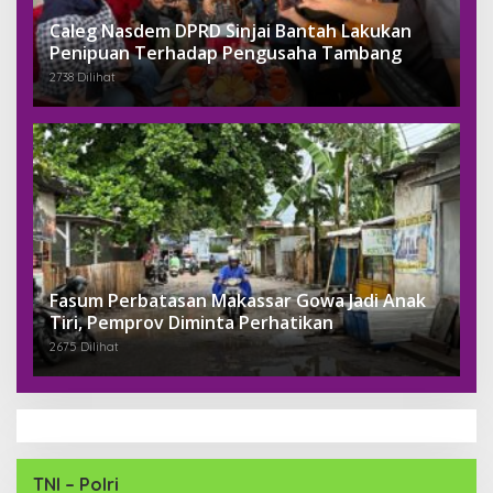
Caleg Nasdem DPRD Sinjai Bantah Lakukan
Penipuan Terhadap Pengusaha Tambang
2738 Dilihat
Fasum Perbatasan Makassar Gowa Jadi Anak
Tiri, Pemprov Diminta Perhatikan
2675 Dilihat
TNI – Polri