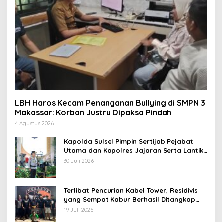
LBH Haros Kecam Penanganan Bullying di SMPN 3
Makassar: Korban Justru Dipaksa Pindah
4 Agustus 2026
Kapolda Sulsel Pimpin Sertijab Pejabat
Utama dan Kapolres Jajaran Serta Lantik
Karolog dan Kapolresta Gowa
30 Juli 2026
Terlibat Pencurian Kabel Tower, Residivis
yang Sempat Kabur Berhasil Ditangkap
Tim Gabungan di Jeneponto
19 Juli 2026