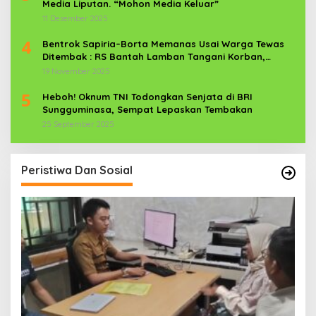
Media Liputan. “Mohon Media Keluar”
11 Desember 2025
4
Bentrok Sapiria–Borta Memanas Usai Warga Tewas
Ditembak : RS Bantah Lamban Tangani Korban,
Aparat TNI-POLRI Dikerahkan
19 November 2025
5
Heboh! Oknum TNI Todongkan Senjata di BRI
Sungguminasa, Sempat Lepaskan Tembakan
25 September 2025
Peristiwa Dan Sosial