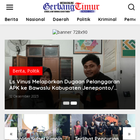
L
e
w
a
Berita
Nasional
Daerah
Politik
Kriminal
Pemer
t
i
k
e
k
o
n
t
e
Berita
,
Politik
n
Ls Vinus Melaporkan Dugaan Pelanggaran
APK ke Bawaslu Kabupaten Jeneponto/
Harus Tegas.
12 Desember 2023
«
»
Kapolda Sulsel Pimpin
Terlibat Pencurian