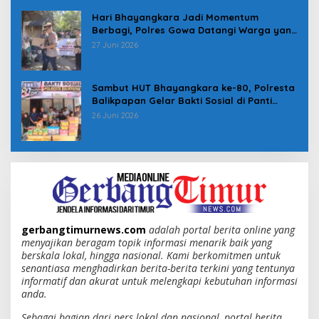
Hari Bhayangkara Jadi Momentum
Berbagi, Polres Gowa Datangi Warga yang
Membutuhkan
27 Juni 2026
Sambut HUT Bhayangkara ke-80, Polresta
Balikpapan Gelar Bakti Sosial di Panti
Asuhan Jabal Rahmah
26 Juni 2026
gerbangtimurnews.com
adalah portal berita online yang
menyajikan beragam topik informasi menarik baik yang
berskala lokal, hingga nasional. Kami berkomitmen untuk
senantiasa menghadirkan berita-berita terkini yang tentunya
informatif dan akurat untuk melengkapi kebutuhan informasi
anda.
Sebagai bagian dari pers lokal dan nasional, portal berita