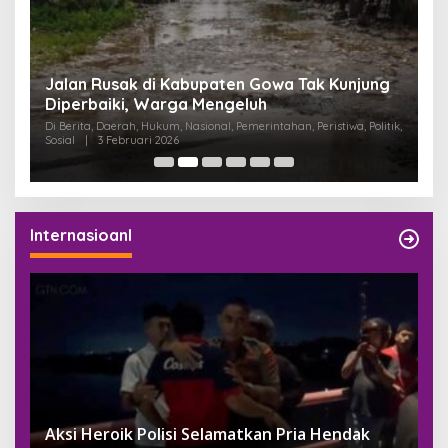
:
Jalan Rusak di Kabupaten Gowa Tak Kunjung
K
Diperbaiki, Warga Mengeluh
P
K
Di Berita, Daerah, Hukum, Nasional, Pemerintahan, Peristiwa, Politik,
Di
Sosial
|
3 Februari 2026
Pem
Internasioanl
Aksi Heroik Polisi Selamatkan Pria Hendak