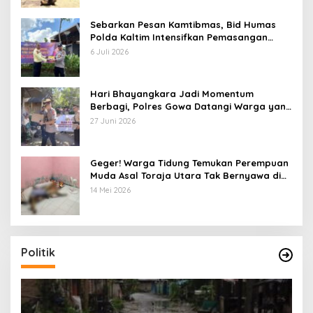
Sebarkan Pesan Kamtibmas, Bid Humas
Polda Kaltim Intensifkan Pemasangan
Spanduk serta Pembagian Stiker
6 Juli 2026
Hari Bhayangkara Jadi Momentum
Berbagi, Polres Gowa Datangi Warga yang
Membutuhkan
27 Juni 2026
Geger! Warga Tidung Temukan Perempuan
Muda Asal Toraja Utara Tak Bernyawa di
Kamar Kos
14 Mei 2026
Politik