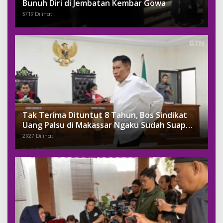
Bunuh Diri di Jembatan Kembar Gowa
3719 Dilihat
Tak Terima Dituntut 8 Tahun, Bos Sindikat
Uang Palsu di Makassar Ngaku Sudah Suap
Jaksa Dengan Miliaran
2927 Dilihat