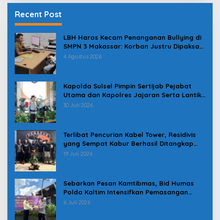
Recent Post
LBH Haros Kecam Penanganan Bullying di
SMPN 3 Makassar: Korban Justru Dipaksa
Pindah
4 Agustus 2026
Kapolda Sulsel Pimpin Sertijab Pejabat
Utama dan Kapolres Jajaran Serta Lantik
Karolog dan Kapolresta Gowa
30 Juli 2026
Terlibat Pencurian Kabel Tower, Residivis
yang Sempat Kabur Berhasil Ditangkap
Tim Gabungan di Jeneponto
19 Juli 2026
Sebarkan Pesan Kamtibmas, Bid Humas
Polda Kaltim Intensifkan Pemasangan
Spanduk serta Pembagian Stiker
6 Juli 2026