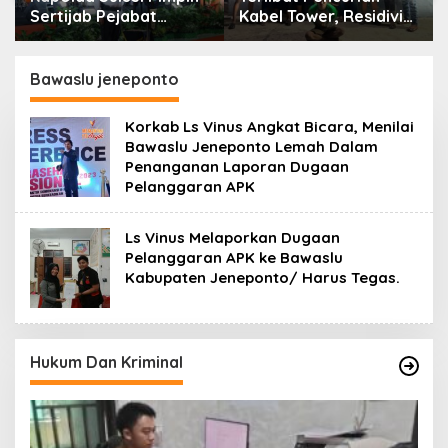
Sertijab Pejabat
Kabel Tower, Residivis
Utama dan Kapolres
yang Sempat Kabur
Jajaran Serta Lantik
Berhasil Ditangkap
Karolog dan
Tim Gabungan di
Bawaslu jeneponto
Kapolresta Gowa
Jeneponto
Korkab Ls Vinus Angkat Bicara, Menilai
Bawaslu Jeneponto Lemah Dalam
Penanganan Laporan Dugaan
Pelanggaran APK
Ls Vinus Melaporkan Dugaan
Pelanggaran APK ke Bawaslu
Kabupaten Jeneponto/ Harus Tegas.
Hukum Dan Kriminal