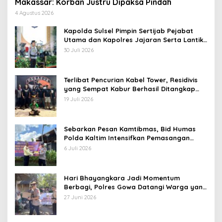
Makassar: Korban Justru Dipaksa Pindah
4 Agustus 2026
Kapolda Sulsel Pimpin Sertijab Pejabat
Utama dan Kapolres Jajaran Serta Lantik
Karolog dan Kapolresta Gowa
30 Juli 2026
Terlibat Pencurian Kabel Tower, Residivis
yang Sempat Kabur Berhasil Ditangkap
Tim Gabungan di Jeneponto
19 Juli 2026
Sebarkan Pesan Kamtibmas, Bid Humas
Polda Kaltim Intensifkan Pemasangan
Spanduk serta Pembagian Stiker
6 Juli 2026
Hari Bhayangkara Jadi Momentum
Berbagi, Polres Gowa Datangi Warga yang
Membutuhkan
27 Juni 2026