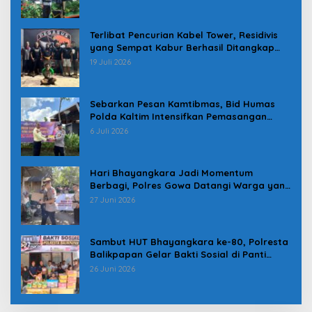
Terlibat Pencurian Kabel Tower, Residivis
yang Sempat Kabur Berhasil Ditangkap
Tim Gabungan di Jeneponto
19 Juli 2026
Sebarkan Pesan Kamtibmas, Bid Humas
Polda Kaltim Intensifkan Pemasangan
Spanduk serta Pembagian Stiker
6 Juli 2026
Hari Bhayangkara Jadi Momentum
Berbagi, Polres Gowa Datangi Warga yang
Membutuhkan
27 Juni 2026
Sambut HUT Bhayangkara ke-80, Polresta
Balikpapan Gelar Bakti Sosial di Panti
Asuhan Jabal Rahmah
26 Juni 2026