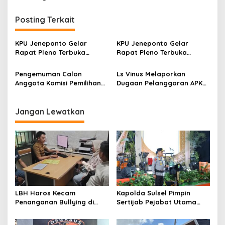
i
g
Posting Terkait
a
s
KPU Jeneponto Gelar
KPU Jeneponto Gelar
Rapat Pleno Terbuka
Rapat Pleno Terbuka
i
Rekapitulasi hasil
Rekapitulasi hasil
p
perhitungan perolehan
perhitungan perolehan
Pengemuman Calon
Ls Vinus Melaporkan
suara tingkat kabupaten
suara tingkat kabupaten
Anggota Komisi Pemilihan
Dugaan Pelanggaran APK
o
pada pemilu Tahun 2024
pada pemilu Tahun 2024
Umum Kabupaten
ke Bawaslu Kabupaten
s
Jeneponto Periode 2024-
Jeneponto/ Harus Tegas.
2029
Jangan Lewatkan
LBH Haros Kecam
Kapolda Sulsel Pimpin
Penanganan Bullying di
Sertijab Pejabat Utama
SMPN 3 Makassar: Korban
dan Kapolres Jajaran
Justru Dipaksa Pindah
Serta Lantik Karolog dan