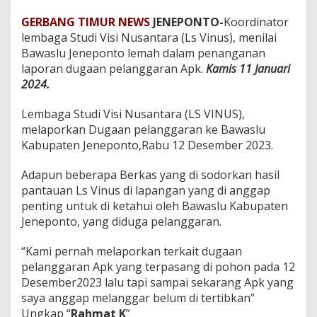
n
GERBANG TIMUR NEWS
JENEPONTO-
Koordinator
e
p
lembaga Studi Visi Nusantara (Ls Vinus), menilai
o
Bawaslu Jeneponto lemah dalam penanganan
n
laporan dugaan pelanggaran Apk.
Kamis 11 Januari
t
2024.
o
L
e
Lembaga Studi Visi Nusantara (LS VINUS),
m
melaporkan Dugaan pelanggaran ke Bawaslu
a
Kabupaten Jeneponto,Rabu 12 Desember 2023.
h
D
Adapun beberapa Berkas yang di sodorkan hasil
a
l
pantauan Ls Vinus di lapangan yang di anggap
a
penting untuk di ketahui oleh Bawaslu Kabupaten
m
Jeneponto, yang diduga pelanggaran.
P
e
“Kami pernah melaporkan terkait dugaan
n
a
pelanggaran Apk yang terpasang di pohon pada 12
n
Desember2023 lalu tapi sampai sekarang Apk yang
g
saya anggap melanggar belum di tertibkan”
a
Ungkap “
Rahmat K
”
n