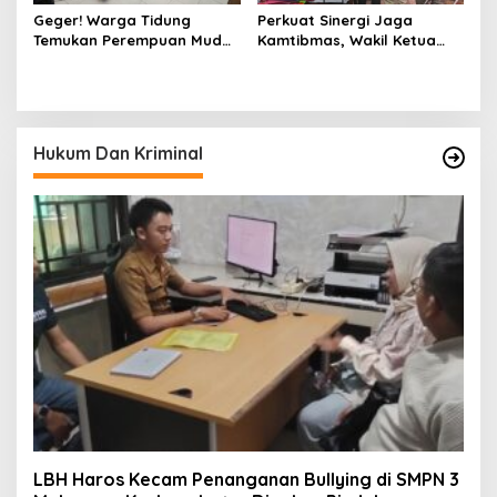
Geger! Warga Tidung
Perkuat Sinergi Jaga
Temukan Perempuan Muda
Kamtibmas, Wakil Ketua
Asal Toraja Utara Tak
KKSS Kutai Barat
Bernyawa di Kamar Kos
Silaturahmi ke Dewan Adat
Hukum Dan Kriminal
LBH Haros Kecam Penanganan Bullying di SMPN 3