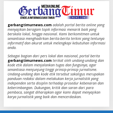
gerbangtimurnews.com
adalah portal berita online yang
menyajikan beragam topik informasi menarik baik yang
berskala lokal, hingga nasional. Kami berkomitmen untuk
senantiasa menghadirkan berita-berita terkini yang tentunya
informatif dan akurat untuk melengkapi kebutuhan informasi
anda.
Sebagai bagian dari pers lokal dan nasional, portal berita
gerbangtimurnews.com
terikat oleh undang-undang dan
kode etik dalam menjalankan tugas dan fungsinya, agar
senantiasa menjunjung tinggi prinsip-prinsip jurnalisme.
Undang-undang dan kode etik tersebut sakaligus merupakan
panduan redaksi dalam melakukan kerja jurnalistik yang
independen serta disiplin terhadap prosedur kebenaran dan
keberimbangan. Dukungan, kritik dan saran dari para
pembaca, sangat diharapkan agar kami dapat menyajikan
karya jurnalistik yang baik dan mencerdaskan.