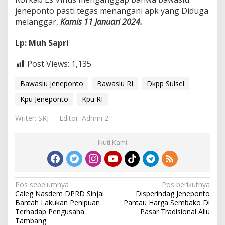
n
jeneponto pasti tegas menangani apk yang Diduga
A
melanggar,
Kamis 11 Januari 2024.
P
K
Lp: Muh Sapri
Post Views:
1,135
Bawaslu jeneponto
Bawaslu RI
Dkpp Sulsel
Kpu Jeneponto
Kpu RI
Writer: SRJ
Editor: Admin 2
Ikuti Kami
N
Pos sebelumnya
Pos berikutnya
Caleg Nasdem DPRD Sinjai
Disperindag Jeneponto
a
Bantah Lakukan Penipuan
Pantau Harga Sembako Di
v
Terhadap Pengusaha
Pasar Tradisional Allu
Tambang