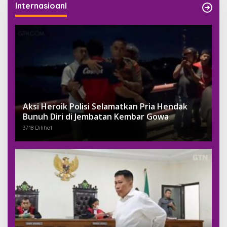
Internasioanl
Aksi Heroik Polisi Selamatkan Pria Hendak
Bunuh Diri di Jembatan Kembar Gowa
3718 Dilihat