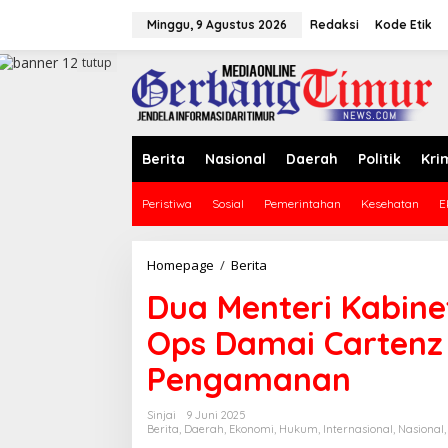
L
e
Minggu, 9 Agustus 2026
Redaksi
Kode Etik
w
a
tutup
t
i
k
e
k
Berita
Nasional
Daerah
Politik
Kri
o
n
Peristiwa
Sosial
Pemerintahan
Kesehatan
E
t
e
n
Homepage
/
Berita
D
u
Dua Menteri Kabine
a
M
Ops Damai Cartenz 
e
n
Pengamanan
t
e
r
Sinjai
9 Juni 2025
i
Berita
,
Daerah
,
Ekonomi
,
Hukum
,
Internasional
,
Nasional
K