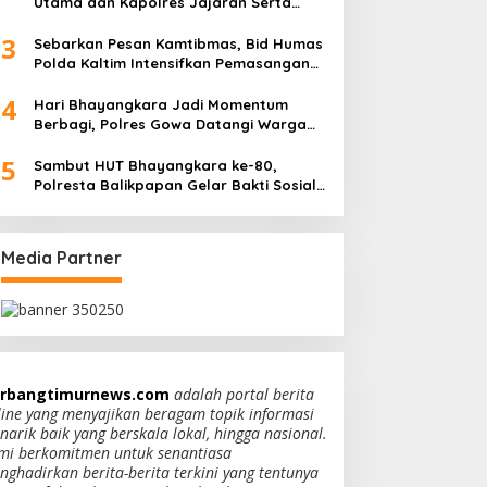
Utama dan Kapolres Jajaran Serta
Lantik Karolog dan Kapolresta Gowa
3
Sebarkan Pesan Kamtibmas, Bid Humas
Polda Kaltim Intensifkan Pemasangan
Spanduk serta Pembagian Stiker
4
Hari Bhayangkara Jadi Momentum
Berbagi, Polres Gowa Datangi Warga
yang Membutuhkan
5
Sambut HUT Bhayangkara ke-80,
Polresta Balikpapan Gelar Bakti Sosial
di Panti Asuhan Jabal Rahmah
Media Partner
rbangtimurnews.com
adalah portal berita
line yang menyajikan beragam topik informasi
narik baik yang berskala lokal, hingga nasional.
mi berkomitmen untuk senantiasa
nghadirkan berita-berita terkini yang tentunya