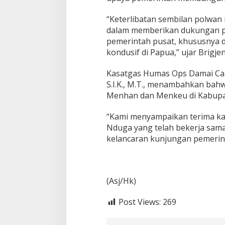
a
n
“Keterlibatan sembilan polwan
d
a
dalam memberikan dukungan 
l
pemerintah pusat, khususnya 
a
kondusif di Papua,” ujar Brigjen
m
P
Kasatgas Humas Ops Damai Cart
e
n
S.I.K., M.T., menambahkan bah
g
Menhan dan Menkeu di Kabupat
a
m
“Kami menyampaikan terima ka
a
Nduga yang telah bekerja sam
n
a
kelancaran kunjungan pemerint
n
(Asj/Hk)
Post Views:
269