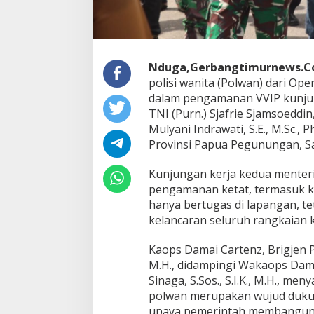
n
O
p
s
D
Nduga,Gerbangtimurnews.
a
polisi wanita (Polwan) dari Ope
m
dalam pengamanan VVIP kunjun
a
TNI (Purn.) Sjafrie Sjamsoeddin
i
C
Mulyani Indrawati, S.E., M.Sc.,
a
Provinsi Papua Pegunungan, Sa
r
t
Kunjungan kerja kedua menteri
e
pengamanan ketat, termasuk ke
n
z
hanya bertugas di lapangan, t
D
kelancaran seluruh rangkaian ke
i
l
Kaops Damai Cartenz, Brigjen Pol
i
M.H., didampingi Wakaops Dam
b
a
Sinaga, S.Sos., S.I.K., M.H., m
t
polwan merupakan wujud duku
k
upaya pemerintah membangun