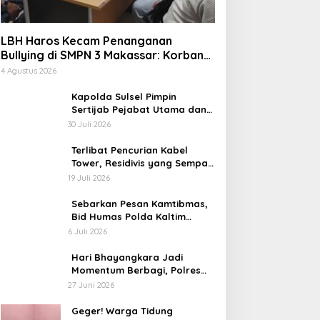
LBH Haros Kecam Penanganan
Bullying di SMPN 3 Makassar: Korban
Justru Dipaksa Pindah
4 Agustus 2026
Kapolda Sulsel Pimpin
Sertijab Pejabat Utama dan
Kapolres Jajaran Serta
30 Juli 2026
Lantik Karolog dan
Kapolresta Gowa
Terlibat Pencurian Kabel
Tower, Residivis yang Sempat
Kabur Berhasil Ditangkap Tim
19 Juli 2026
Gabungan di Jeneponto
Sebarkan Pesan Kamtibmas,
Bid Humas Polda Kaltim
Intensifkan Pemasangan
6 Juli 2026
Spanduk serta Pembagian
Stiker
Hari Bhayangkara Jadi
Momentum Berbagi, Polres
Gowa Datangi Warga yang
27 Juni 2026
Membutuhkan
Geger! Warga Tidung