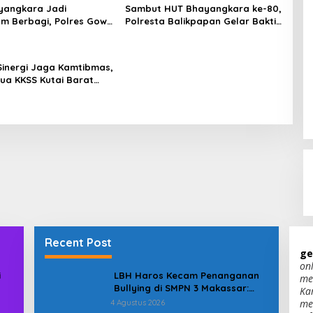
yangkara Jadi
Sambut HUT Bhayangkara ke-80,
m Berbagi, Polres Gowa
Polresta Balikpapan Gelar Bakti
 Warga yang
Sosial di Panti Asuhan Jabal
hkan
Rahmah
Sinergi Jaga Kamtibmas,
tua KKSS Kutai Barat
hmi ke Dewan Adat
Recent Post
ge
on
i
LBH Haros Kecam Penanganan
me
Bullying di SMPN 3 Makassar:
Ka
Korban Justru Dipaksa Pindah
me
4 Agustus 2026