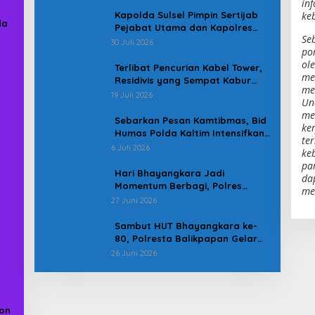
in
Kapolda Sulsel Pimpin Sertijab
ke
da
Pejabat Utama dan Kapolres
Se
Jajaran Serta Lantik Karolog
30 Juli 2026
po
dan Kapolresta Gowa
ol
Terlibat Pencurian Kabel Tower,
me
Residivis yang Sempat Kabur
men
Berhasil Ditangkap Tim
19 Juli 2026
Un
Gabungan di Jeneponto
me
Sebarkan Pesan Kamtibmas, Bid
ker
Humas Polda Kaltim Intensifkan
te
Pemasangan Spanduk serta
6 Juli 2026
ke
Pembagian Stiker
pa
Hari Bhayangkara Jadi
da
Momentum Berbagi, Polres
me
Gowa Datangi Warga yang
27 Juni 2026
Membutuhkan
Sambut HUT Bhayangkara ke-
80, Polresta Balikpapan Gelar
Bakti Sosial di Panti Asuhan
26 Juni 2026
Jabal Rahmah
ion