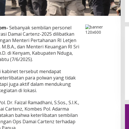
Gelombang OTT Daerah Menguat,
Dzoel SB: KPK Jangan Tebang
Com-
Sebanyak sembilan personel
Pilih, Sulsel Menunggu
Di Berita, Daerah, Hukum, Internasional,
Kejaksaan, Nasional, Pemerintahan, Peristiwa,
rasi Damai Cartenz-2025 dilibatkan
Politik, Polri, Sosial
|
15 Maret 2026
gan Menteri Pertahanan RI Letjen
, M.B.A., dan Menteri Keuangan RI Sri
 Ph.D. di Kenyam, Kabupaten Nduga,
btu (7/6/2025).
 kabinet tersebut mendapat
terlibatan para polwan yang tidak
etapi juga aktif dalam mendukung
giatan di lokasi.
. Dr. Faizal Ramadhani, S.Sos., S.I.K.,
ai Cartenz, Kombes Pol. Adarma
enyatakan bahwa keterlibatan sembilan
ngan Ops Damai Cartenz terhadap
 Papua.