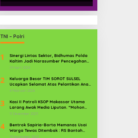
TNI – Polri
1
Sinergi Lintas Sektor, Bidhumas Polda
Kaltim Jadi Narasumber Pencegahan
Kekerasan Perempuan dan Anak
29 April 2026
2
Keluarga Besar TIM SOROT SULSEL
Ucapkan Selamat Atas Pelantikan Anak
Kr. Sijaya Pimred Gerbang Timur News
4 Februari 2026
Com Sebagai Prajurit TNI
3
Kasi II Patroli KSOP Makassar Utama
Larang Awak Media Liputan. “Mohon
Media Keluar”
11 Desember 2025
4
Bentrok Sapiria–Borta Memanas Usai
Warga Tewas Ditembak : RS Bantah
Lamban Tangani Korban, Aparat TNI-
19 November 2025