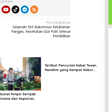
kuti Kami
Pos berikutnya
Selamat! 593 Bakomsus Ketahanan
a
Pangan, Kesehatan-Gizi Polri Selesai
Pendidikan
Terlibat Pencurian Kabel Tower,
Residivis yang Sempat Kabur
Berhasil Ditangkap Tim
Gabungan di Jeneponto
Sulsel Pimpin Sertijab
Utama dan Kapolres
Serta Lantik Karolog
olresta Gowa