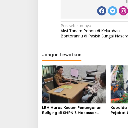
I
N
Pos sebelumnya
Aksi Tanam Pohon di Kelurahan
a
Bontorannu di Pasisir Sungai Nasar
v
i
Jangan Lewatkan
g
a
s
i
p
o
s
LBH Haros Kecam Penanganan
Kapolda 
Bullying di SMPN 3 Makassar:
Pejabat 
Korban Justru Dipaksa Pindah
Jajaran 
dan Kap