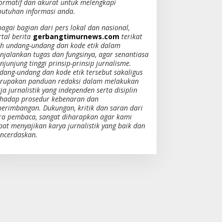
formatif dan akurat untuk melengkapi
butuhan informasi anda.
bagai bagian dari pers lokal dan nasional,
rtal berita
gerbangtimurnews.com
terikat
eh undang-undang dan kode etik dalam
njalankan tugas dan fungsinya, agar senantiasa
junjung tinggi prinsip-prinsip jurnalisme.
dang-undang dan kode etik tersebut sakaligus
rupakan panduan redaksi dalam melakukan
ja jurnalistik yang independen serta disiplin
rhadap prosedur kebenaran dan
berimbangan. Dukungan, kritik dan saran dari
ra pembaca, sangat diharapkan agar kami
pat menyajikan karya jurnalistik yang baik dan
ncerdaskan.