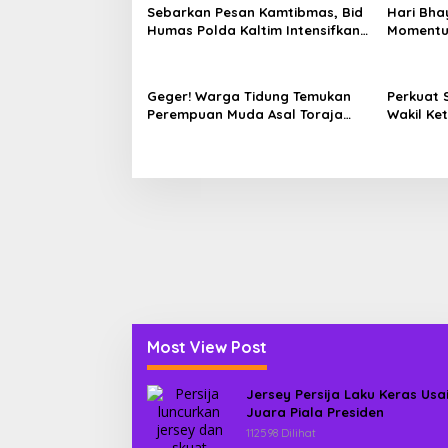
Sebarkan Pesan Kamtibmas, Bid
Hari Bha
Humas Polda Kaltim Intensifkan
Momentu
Pemasangan Spanduk serta
Datangi
Pembagian Stiker
Membutu
Geger! Warga Tidung Temukan
Perkuat 
Perempuan Muda Asal Toraja
Wakil Ke
Utara Tak Bernyawa di Kamar
Silatura
Kos
Most View Post
Jersey Persija Laku Keras Usa
Juara Piala Presiden
112598 Dilihat