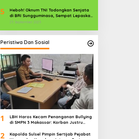
POLRI Dikerahkan
5
Heboh! Oknum TNI Todongkan Senjata
di BRI Sungguminasa, Sempat Lepaskan
Tembakan
25 September 2025
Peristiwa Dan Sosial
1
LBH Haros Kecam Penanganan Bullying
di SMPN 3 Makassar: Korban Justru
Dipaksa Pindah
2
Kapolda Sulsel Pimpin Sertijab Pejabat