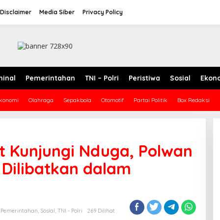
Disclaimer
Media Siber
Privacy Policy
minal
Pemerintahan
TNI – Polri
Peristiwa
Sosial
Ekon
konomi
Olahraga
Sepakbola
Otomotif
Partai Politik
Box Redaksi
t Kunjungi Nduga, Polwan
Dilibatkan dalam
,
Pemerintahan
,
Sosial
,
TNI - Polri
269 Dilihat