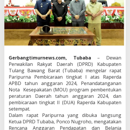
b
a
R
a
p
a
t
P
a
r
i
Gerbangtimurnews.com,
Tubaba
– Dewan
p
Perwakilan Rakyat Daerah (DPRD) Kabupaten
u
Tulang Bawang Barat (Tubaba) mengelar rapat
r
n
Paripurna Pembicaraan tingkat I atas Raperda
a
APBD tahun anggaran 2024, Penandatanganan
B
Nota Kesepakatan (MOU) program pembentukan
a
peraturan Daerah tahun anggaran 2024, dan
h
a
pembicaraan tingkat II (DUA) Raperda Kabupaten
s
setempat.
R
Dalam rapat Paripurna yang dibuka langsung
a
Ketua DPRD Tubaba, Ponco Nugroho, mengatakan
p
Rencana Anggaran Pendapatan dan Belanja
e