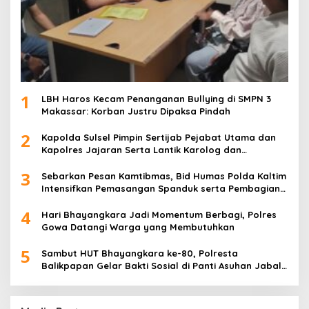
1
LBH Haros Kecam Penanganan Bullying di SMPN 3
Makassar: Korban Justru Dipaksa Pindah
2
Kapolda Sulsel Pimpin Sertijab Pejabat Utama dan
Kapolres Jajaran Serta Lantik Karolog dan
Kapolresta Gowa
3
Sebarkan Pesan Kamtibmas, Bid Humas Polda Kaltim
Intensifkan Pemasangan Spanduk serta Pembagian
Stiker
4
Hari Bhayangkara Jadi Momentum Berbagi, Polres
Gowa Datangi Warga yang Membutuhkan
5
Sambut HUT Bhayangkara ke-80, Polresta
Balikpapan Gelar Bakti Sosial di Panti Asuhan Jabal
Rahmah