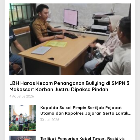
LBH Haros Kecam Penanganan Bullying di SMPN 3
Makassar: Korban Justru Dipaksa Pindah
4 Agustus 2026
Kapolda Sulsel Pimpin Sertijab Pejabat
Utama dan Kapolres Jajaran Serta Lantik
Karolog dan Kapolresta Gowa
30 Juli 2026
Terlibat Pencurian Kabel Tower, Residivis