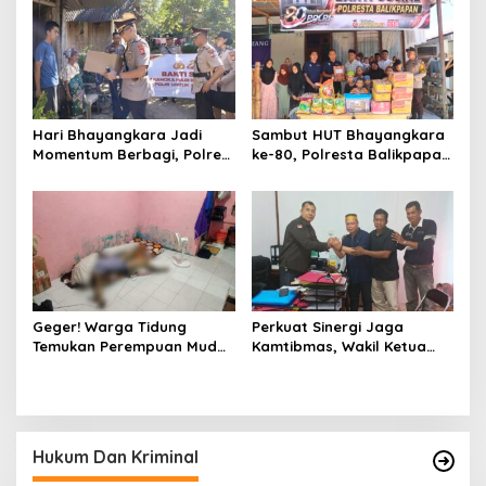
Ditangkap Tim Gabungan di
Pemasangan Spanduk
Jeneponto
serta Pembagian Stiker
Hari Bhayangkara Jadi
Sambut HUT Bhayangkara
Momentum Berbagi, Polres
ke-80, Polresta Balikpapan
Gowa Datangi Warga yang
Gelar Bakti Sosial di Panti
Membutuhkan
Asuhan Jabal Rahmah
Geger! Warga Tidung
Perkuat Sinergi Jaga
Temukan Perempuan Muda
Kamtibmas, Wakil Ketua
Asal Toraja Utara Tak
KKSS Kutai Barat
Bernyawa di Kamar Kos
Silaturahmi ke Dewan Adat
Hukum Dan Kriminal