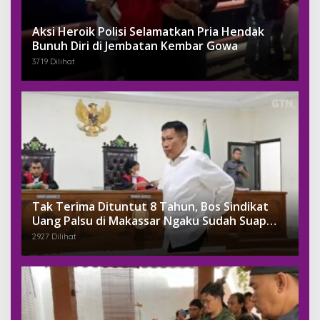
Aksi Heroik Polisi Selamatkan Pria Hendak
Bunuh Diri di Jembatan Kembar Gowa
3719 Dilihat
Tak Terima Dituntut 8 Tahun, Bos Sindikat
Uang Palsu di Makassar Ngaku Sudah Suap
Jaksa Dengan Miliaran
2927 Dilihat