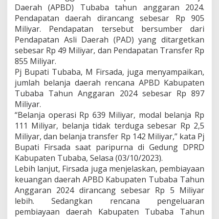
r
Daerah (APBD) Tubaba tahun anggaran 2024.
d
Pendapatan daerah dirancang sebesar Rp 905
a
Miliyar. Pendapatan tersebut bersumber dari
A
Pendapatan Asli Daerah (PAD) yang ditargetkan
P
B
sebesar Rp 49 Miliyar, dan Pendapatan Transfer Rp
D
855 Miliyar.
T
Pj Bupati Tubaba, M Firsada, juga menyampaikan,
a
jumlah belanja daerah rencana APBD Kabupaten
h
Tubaba Tahun Anggaran 2024 sebesar Rp 897
u
n
Miliyar.
2
“Belanja operasi Rp 639 Miliyar, modal belanja Rp
0
111 Miliyar, belanja tidak terduga sebesar Rp 2,5
2
Miliyar, dan belanja transfer Rp 142 Miliyar,” kata Pj
4
Bupati Firsada saat paripurna di Gedung DPRD
Kabupaten Tubaba, Selasa (03/10/2023).
Lebih lanjut, Firsada juga menjelaskan, pembiayaan
keuangan daerah APBD Kabupaten Tubaba Tahun
Anggaran 2024 dirancang sebesar Rp 5 Miliyar
lebih. Sedangkan rencana pengeluaran
pembiayaan daerah Kabupaten Tubaba Tahun