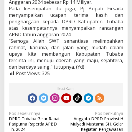
Anggaran 2024 sebesar Rp 14 Miliyar.
Pada kesempatan itu juga, Pj Bupati Firsada
menyampaikan ucapan terima kasih dan
penghargaan kepada DPRD Kabupaten Tubaba
atas kesempatannya menyampaikan rancangan
APBD tahun anggaran 2024.
“Semoga Allah SWT senantiasa melimpahkan
rahmat, karunia, dan jalan yang mudah dalam
upaya kita membangun Kabupaten Tubaba
tercinta ini, menuju daerah yang maju, sejahtera,
dan berdaya saing,” tutupnya. (Yd)
Post Views:
325
Ikuti Kami
N
Pos sebelumnya
Pos berikutnya
DPRD Tubaba Gelar Rapat
Anggota DPRD Provinsi H
a
Paripurna Raperda APBD
Mulyadi Mustamu SH, Gelar
v
Th. 2024
Kegiatan Pengawasan