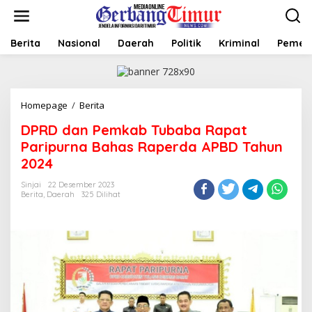
L
e
w
a
Berita
Nasional
Daerah
Politik
Kriminal
Pemer
t
i
k
e
Homepage
/
Berita
D
k
P
o
DPRD dan Pemkab Tubaba Rapat
R
n
D
t
Paripurna Bahas Raperda APBD Tahun
d
e
2024
a
n
n
Sinjai
22 Desember 2023
P
Berita
,
Daerah
325 Dilihat
e
m
k
a
b
T
u
b
a