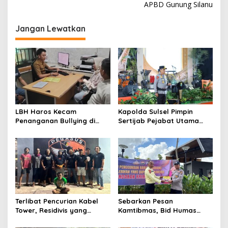
APBD Gunung Silanu
i
g
Jangan Lewatkan
a
s
i
p
o
s
LBH Haros Kecam
Kapolda Sulsel Pimpin
Penanganan Bullying di
Sertijab Pejabat Utama
SMPN 3 Makassar: Korban
dan Kapolres Jajaran
Justru Dipaksa Pindah
Serta Lantik Karolog dan
Kapolresta Gowa
Terlibat Pencurian Kabel
Sebarkan Pesan
Tower, Residivis yang
Kamtibmas, Bid Humas
Sempat Kabur Berhasil
Polda Kaltim Intensifkan