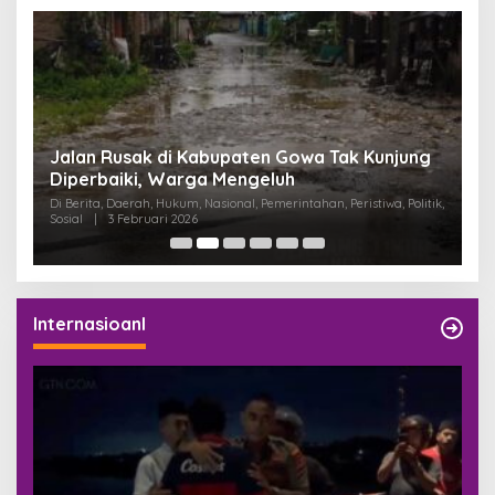
:
Jalan Rusak di Kabupaten Gowa Tak Kunjung
K
Diperbaiki, Warga Mengeluh
P
K
Di Berita, Daerah, Hukum, Nasional, Pemerintahan, Peristiwa, Politik,
Di
Sosial
|
3 Februari 2026
Pem
Internasioanl