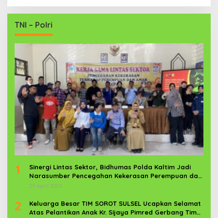
TNI – Polri
1
Sinergi Lintas Sektor, Bidhumas Polda Kaltim Jadi
Narasumber Pencegahan Kekerasan Perempuan dan
Anak
29 April 2026
2
Keluarga Besar TIM SOROT SULSEL Ucapkan Selamat
Atas Pelantikan Anak Kr. Sijaya Pimred Gerbang Timur