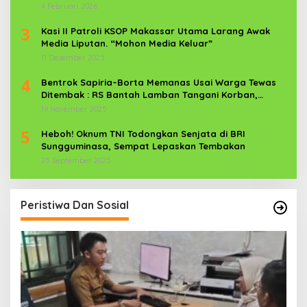
News Com Sebagai Prajurit TNI
4 Februari 2026
3
Kasi II Patroli KSOP Makassar Utama Larang Awak
Media Liputan. “Mohon Media Keluar”
11 Desember 2025
4
Bentrok Sapiria–Borta Memanas Usai Warga Tewas
Ditembak : RS Bantah Lamban Tangani Korban,
Aparat TNI-POLRI Dikerahkan
19 November 2025
5
Heboh! Oknum TNI Todongkan Senjata di BRI
Sungguminasa, Sempat Lepaskan Tembakan
25 September 2025
Peristiwa Dan Sosial