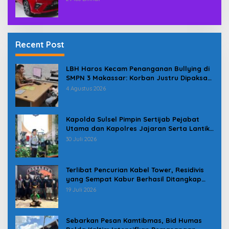
Recent Post
LBH Haros Kecam Penanganan Bullying di
SMPN 3 Makassar: Korban Justru Dipaksa
Pindah
4 Agustus 2026
Kapolda Sulsel Pimpin Sertijab Pejabat
Utama dan Kapolres Jajaran Serta Lantik
Karolog dan Kapolresta Gowa
30 Juli 2026
Terlibat Pencurian Kabel Tower, Residivis
yang Sempat Kabur Berhasil Ditangkap
Tim Gabungan di Jeneponto
19 Juli 2026
Sebarkan Pesan Kamtibmas, Bid Humas