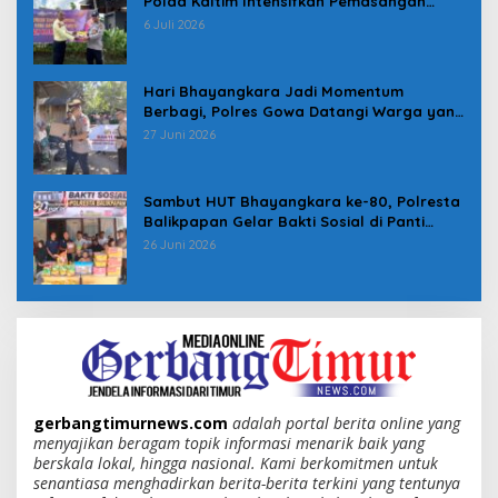
Polda Kaltim Intensifkan Pemasangan
Spanduk serta Pembagian Stiker
6 Juli 2026
Hari Bhayangkara Jadi Momentum
Berbagi, Polres Gowa Datangi Warga yang
Membutuhkan
27 Juni 2026
Sambut HUT Bhayangkara ke-80, Polresta
Balikpapan Gelar Bakti Sosial di Panti
Asuhan Jabal Rahmah
26 Juni 2026
gerbangtimurnews.com
adalah portal berita online yang
menyajikan beragam topik informasi menarik baik yang
berskala lokal, hingga nasional. Kami berkomitmen untuk
senantiasa menghadirkan berita-berita terkini yang tentunya