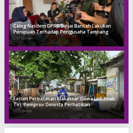
Caleg Nasdem DPRD Sinjai Bantah Lakukan
Penipuan Terhadap Pengusaha Tambang
2737 Dilihat
Fasum Perbatasan Makassar Gowa Jadi Anak
Tiri, Pemprov Diminta Perhatikan
2675 Dilihat