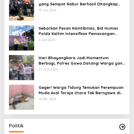
yang Sempat Kabur Berhasil Ditangkap
Tim Gabungan di Jeneponto
19 Juli 2026
Sebarkan Pesan Kamtibmas, Bid Humas
Polda Kaltim Intensifkan Pemasangan
Spanduk serta Pembagian Stiker
6 Juli 2026
Hari Bhayangkara Jadi Momentum
Berbagi, Polres Gowa Datangi Warga yang
Membutuhkan
27 Juni 2026
Geger! Warga Tidung Temukan Perempuan
Muda Asal Toraja Utara Tak Bernyawa di
Kamar Kos
14 Mei 2026
Politik