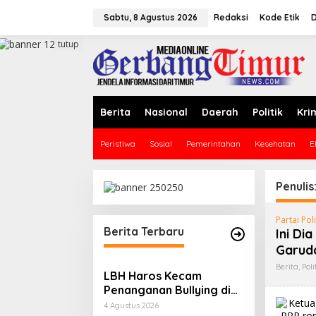
L
e
Sabtu, 8 Agustus 2026
Redaksi
Kode Etik
D
w
a
tutup
t
i
k
e
k
Berita
Nasional
Daerah
Politik
Kri
o
n
Peristiwa
Sosial
Pemerintahan
Kesehatan
E
t
e
n
Penulis
Partai Poli
Berita Terbaru
Ini Di
Garud
Berita
,
Poli
LBH Haros Kecam
Penanganan Bullying di
SMPN 3 Makassar:
4 Agustus 2026