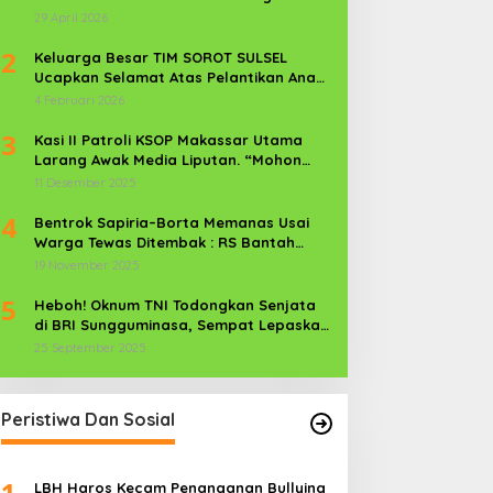
Kekerasan Perempuan dan Anak
29 April 2026
2
Keluarga Besar TIM SOROT SULSEL
Ucapkan Selamat Atas Pelantikan Anak
Kr. Sijaya Pimred Gerbang Timur News
4 Februari 2026
Com Sebagai Prajurit TNI
3
Kasi II Patroli KSOP Makassar Utama
Larang Awak Media Liputan. “Mohon
Media Keluar”
11 Desember 2025
4
Bentrok Sapiria–Borta Memanas Usai
Warga Tewas Ditembak : RS Bantah
Lamban Tangani Korban, Aparat TNI-
19 November 2025
POLRI Dikerahkan
5
Heboh! Oknum TNI Todongkan Senjata
di BRI Sungguminasa, Sempat Lepaskan
Tembakan
25 September 2025
Peristiwa Dan Sosial
1
LBH Haros Kecam Penanganan Bullying