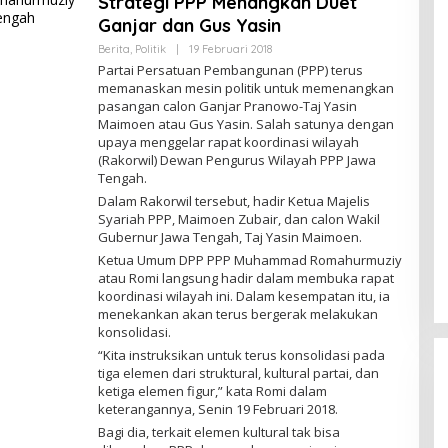
Strategi PPP Menangkan Duet
T
Ganjar dan Gus Yasin
Berita
,
Politik
|
19 Februari 2018
O
L
Partai Persatuan Pembangunan (PPP) terus
E
memanaskan mesin politik untuk memenangkan
H
pasangan calon Ganjar Pranowo-Taj Yasin
G
T
Maimoen atau Gus Yasin. Salah satunya dengan
upaya menggelar rapat koordinasi wilayah
(Rakorwil) Dewan Pengurus Wilayah PPP Jawa
Tengah.
Dalam Rakorwil tersebut, hadir Ketua Majelis
Syariah PPP, Maimoen Zubair, dan calon Wakil
Gubernur Jawa Tengah, Taj Yasin Maimoen.
Ketua Umum DPP PPP Muhammad Romahurmuziy
atau Romi langsung hadir dalam membuka rapat
koordinasi wilayah ini. Dalam kesempatan itu, ia
Gelombang OTT Daerah Menguat,
menekankan akan terus bergerak melakukan
Dzoel SB: KPK Jangan Tebang
konsolidasi.
Pilih, Sulsel Menunggu
Di Berita, Daerah, Hukum, Internasional,
“Kita instruksikan untuk terus konsolidasi pada
Kejaksaan, Nasional, Pemerintahan, Peristiwa,
tiga elemen dari struktural, kultural partai, dan
Politik, Polri, Sosial
|
15 Maret 2026
ketiga elemen figur,” kata Romi dalam
keterangannya, Senin 19 Februari 2018.
Bagi dia, terkait elemen kultural tak bisa