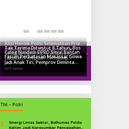
Aksi Heroik Polisi Selamatkan Pria
Tak Terima Dituntut 8 Tahun, Bos
Hendak Bunuh Diri di Jembatan
Caleg Nasdem DPRD Sinjai Bantah
Internasioanl
Sindikat Uang Palsu di Makassar
Kembar Gowa
Fasum Perbatasan Makassar Gowa
3719 Dilihat
Lakukan Penipuan Terhadap
Ngaku Sudah Suap Jaksa Dengan
2927 Dilihat
Jadi Anak Tiri, Pemprov Diminta
Pengusaha Tambang
Miliaran
2738 Dilihat
Perhatikan
2675 Dilihat
TNI – Polri
1
Sinergi Lintas Sektor, Bidhumas Polda
Kaltim Jadi Narasumber Pencegahan