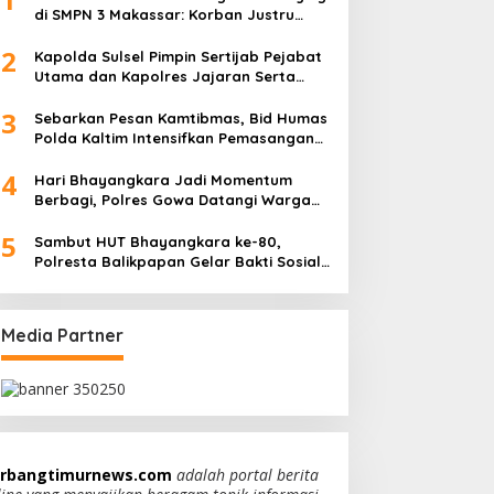
di SMPN 3 Makassar: Korban Justru
Dipaksa Pindah
2
Kapolda Sulsel Pimpin Sertijab Pejabat
Utama dan Kapolres Jajaran Serta
Lantik Karolog dan Kapolresta Gowa
3
Sebarkan Pesan Kamtibmas, Bid Humas
Polda Kaltim Intensifkan Pemasangan
Spanduk serta Pembagian Stiker
4
Hari Bhayangkara Jadi Momentum
Berbagi, Polres Gowa Datangi Warga
yang Membutuhkan
5
Sambut HUT Bhayangkara ke-80,
Polresta Balikpapan Gelar Bakti Sosial
di Panti Asuhan Jabal Rahmah
Media Partner
rbangtimurnews.com
adalah portal berita