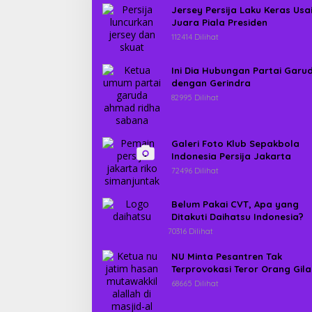
Jersey Persija Laku Keras Usa
Juara Piala Presiden
112414 Dilihat
Ini Dia Hubungan Partai Garu
dengan Gerindra
82995 Dilihat
Galeri Foto Klub Sepakbola
Indonesia Persija Jakarta
72496 Dilihat
Belum Pakai CVT, Apa yang
Ditakuti Daihatsu Indonesia?
70316 Dilihat
NU Minta Pesantren Tak
Terprovokasi Teror Orang Gila
68665 Dilihat