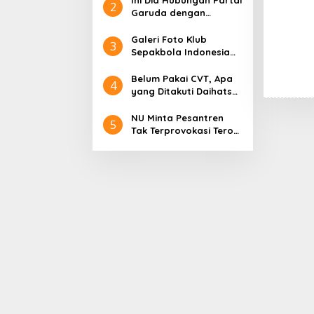
Ini Dia Hubungan Partai
2
Garuda dengan
Gerindra
Galeri Foto Klub
3
Sepakbola Indonesia
Persija Jakarta
Belum Pakai CVT, Apa
4
yang Ditakuti Daihatsu
Indonesia?
NU Minta Pesantren
5
Tak Terprovokasi Teror
Orang Gila