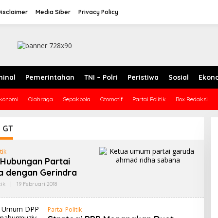
isclaimer
Media Siber
Privacy Policy
minal
Pemerintahan
TNI – Polri
Peristiwa
Sosial
Ekon
konomi
Olahraga
Sepakbola
Otomotif
Partai Politik
Box Redaksi
:
GT
tik
a Hubungan Partai
a dengan Gerindra
tik
|
19 Februari 2018
O
L
E
H
Partai Politik
G