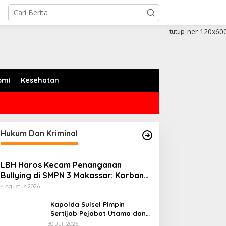
tutup
omi
Kesehatan
Hukum Dan Kriminal
LBH Haros Kecam Penanganan
Bullying di SMPN 3 Makassar: Korban
Justru Dipaksa Pindah
4 Agustus 2026
Kapolda Sulsel Pimpin
Sertijab Pejabat Utama dan
Kapolres Jajaran Serta
30 Juli 2026