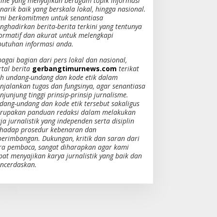
line yang menyajikan beragam topik informasi
narik baik yang berskala lokal, hingga nasional.
mi berkomitmen untuk senantiasa
nghadirkan berita-berita terkini yang tentunya
formatif dan akurat untuk melengkapi
butuhan informasi anda.
bagai bagian dari pers lokal dan nasional,
rtal berita
gerbangtimurnews.com
terikat
eh undang-undang dan kode etik dalam
njalankan tugas dan fungsinya, agar senantiasa
junjung tinggi prinsip-prinsip jurnalisme.
dang-undang dan kode etik tersebut sakaligus
rupakan panduan redaksi dalam melakukan
ja jurnalistik yang independen serta disiplin
rhadap prosedur kebenaran dan
berimbangan. Dukungan, kritik dan saran dari
ra pembaca, sangat diharapkan agar kami
pat menyajikan karya jurnalistik yang baik dan
ncerdaskan.