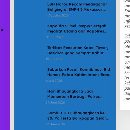
on
i
LBH Haros Kecam Penanganan
me
Bullying di SMPN 3 Makassar:
Ka
Korban Justru Dipaksa Pindah
me
4 Agustus 2026
in
Kapolda Sulsel Pimpin Sertijab
ke
da
Pejabat Utama dan Kapolres
Se
Jajaran Serta Lantik Karolog
30 Juli 2026
po
dan Kapolresta Gowa
ol
Terlibat Pencurian Kabel Tower,
me
Residivis yang Sempat Kabur
men
Berhasil Ditangkap Tim
19 Juli 2026
Un
Gabungan di Jeneponto
me
Sebarkan Pesan Kamtibmas, Bid
ker
Humas Polda Kaltim Intensifkan
te
Pemasangan Spanduk serta
6 Juli 2026
ke
Pembagian Stiker
pa
Hari Bhayangkara Jadi
da
Momentum Berbagi, Polres
me
Gowa Datangi Warga yang
27 Juni 2026
Membutuhkan
Sambut HUT Bhayangkara ke-
80, Polresta Balikpapan Gelar
Bakti Sosial di Panti Asuhan
26 Juni 2026
Jabal Rahmah