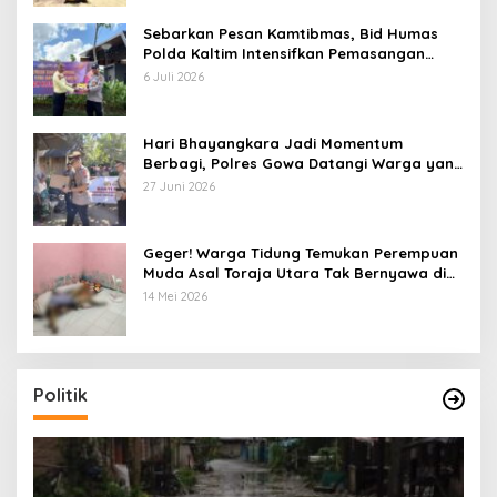
Sebarkan Pesan Kamtibmas, Bid Humas
Polda Kaltim Intensifkan Pemasangan
Spanduk serta Pembagian Stiker
6 Juli 2026
Hari Bhayangkara Jadi Momentum
Berbagi, Polres Gowa Datangi Warga yang
Membutuhkan
27 Juni 2026
Geger! Warga Tidung Temukan Perempuan
Muda Asal Toraja Utara Tak Bernyawa di
Kamar Kos
14 Mei 2026
Politik