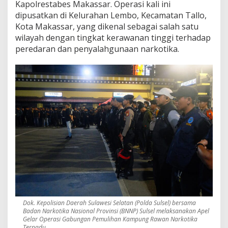
Kapolrestabes Makassar. Operasi kali ini
a
dipusatkan di Kelurahan Lembo, Kecamatan Tallo,
s
i
Kota Makassar, yang dikenal sebagai salah satu
P
wilayah dengan tingkat kerawanan tinggi terhadap
e
peredaran dan penyalahgunaan narkotika.
m
u
l
i
h
a
n
K
a
m
p
u
n
g
R
a
w
Dok. Kepolisian Daerah Sulawesi Selatan (Polda Sulsel) bersama
a
Badan Narkotika Nasional Provinsi (BNNP) Sulsel melaksanakan Apel
n
Gelar Operasi Gabungan Pemulihan Kampung Rawan Narkotika
N
Terpadu.