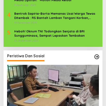
11 Desember 2025
4
Bentrok Sapiria–Borta Memanas Usai Warga Tewas
Ditembak : RS Bantah Lamban Tangani Korban,
Aparat TNI-POLRI Dikerahkan
19 November 2025
5
Heboh! Oknum TNI Todongkan Senjata di BRI
Sungguminasa, Sempat Lepaskan Tembakan
25 September 2025
Peristiwa Dan Sosial