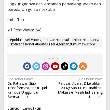
lingkungannya dari ancaman penyalahgunaan dan
peredaran gelap narkoba.
(mhs/hk)
Post Views:
248
#poldasulsel #apelgabungan #bnnsulsel #bnn #badanna
rkotikanasional #beritasulsel #gerbangtimurnewscom
Ikuti Kami
N
Pos sebelumnya
Pos berikutnya
Dr. Pattawari Siap
Ratusan Aparat Dikerahkan,
a
Transformasikan UIT Jadi
20 Kg Sabu Dimusnahkan,
v
Kampus Unggul dan
Makassar Masih Jadi Sarang
Bermartabak
Narkoba
i
g
Jangan Lewatkan