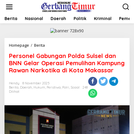
L
e
w
a
Berita
Nasional
Daerah
Politik
Kriminal
Pemer
t
i
k
e
Homepage
/
Berita
P
k
e
o
Personel Gabungan Polda Sulsel dan
r
n
s
t
BNN Gelar Operasi Pemulihan Kampung
o
e
Rawan Narkotika di Kota Makassar
n
n
e
l
Hendy
8 November 2025
Berita
,
Daerah
,
Hukum
,
Peristiwa
,
Polri
,
Sosial
248
G
Dilihat
a
b
u
n
g
a
n
P