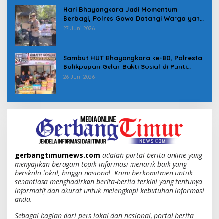
Hari Bhayangkara Jadi Momentum
Berbagi, Polres Gowa Datangi Warga yang
Membutuhkan
27 Juni 2026
Sambut HUT Bhayangkara ke-80, Polresta
Balikpapan Gelar Bakti Sosial di Panti
Asuhan Jabal Rahmah
26 Juni 2026
gerbangtimurnews.com
adalah portal berita online yang
menyajikan beragam topik informasi menarik baik yang
berskala lokal, hingga nasional. Kami berkomitmen untuk
senantiasa menghadirkan berita-berita terkini yang tentunya
informatif dan akurat untuk melengkapi kebutuhan informasi
anda.
Sebagai bagian dari pers lokal dan nasional, portal berita