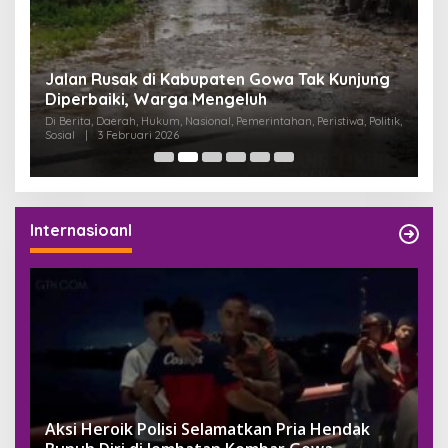
:
Jalan Rusak di Kabupaten Gowa Tak Kunjung
K
Diperbaiki, Warga Mengeluh
P
K
Di Berita, Daerah, Hukum, Nasional, Pemerintahan, Peristiwa, Politik,
Di
Sosial
|
3 Februari 2026
Pem
Internasioanl
Aksi Heroik Polisi Selamatkan Pria Hendak