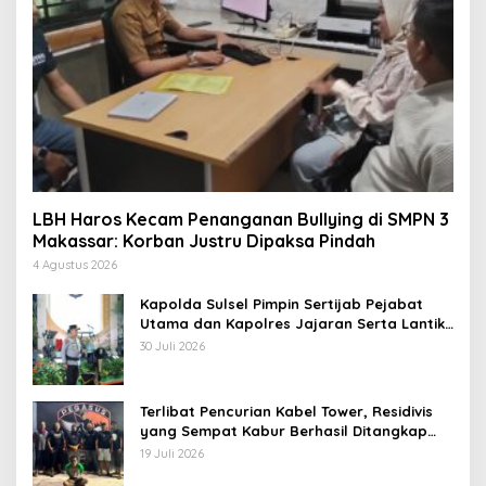
LBH Haros Kecam Penanganan Bullying di SMPN 3
Makassar: Korban Justru Dipaksa Pindah
4 Agustus 2026
Kapolda Sulsel Pimpin Sertijab Pejabat
Utama dan Kapolres Jajaran Serta Lantik
Karolog dan Kapolresta Gowa
30 Juli 2026
Terlibat Pencurian Kabel Tower, Residivis
yang Sempat Kabur Berhasil Ditangkap
Tim Gabungan di Jeneponto
19 Juli 2026