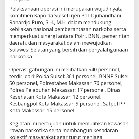
a
Pelaksanaan operasi ini merupakan wujud nyata
r
komitmen Kapolda Sulsel Irjen Pol. Djuhandhani
k
o
Rahardjo Puro, S.H., M.H. dalam mendukung
t
kebijakan nasional pemberantasan narkoba serta
i
memperkuat sinergi antara Polri, BNN, pemerintah
k
daerah, dan masyarakat dalam mewujudkan
a
d
Sulawesi Selatan yang bersih dari penyalahgunaan
i
narkotika.
K
o
Operasi gabungan ini melibatkan 540 personel,
t
terdiri dari: Polda Sulsel: 361 personel, BNNP Sulsel:
a
M
50 personel, Polrestabes Makassar: 76 personel,
a
Polres Pelabuhan Makassar: 17 personel, Dinas
k
Kesehatan Kota Makassar: 12 personel,
a
Kesbangpol Kota Makassar: 9 personel, Satpol PP
s
Kota Makassar: 15 personel
s
a
r
Kegiatan ini bertujuan untuk memulihkan kawasan
rawan narkotika serta membangun kesadaran
kolektif masyarakat agar turut menjaga