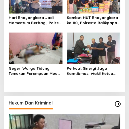
Hari Bhayangkara Jadi
Sambut HUT Bhayangkara
Momentum Berbagi, Polres
ke-80, Polresta Balikpapan
Gowa Datangi Warga yang
Gelar Bakti Sosial di Panti
Membutuhkan
Asuhan Jabal Rahmah
Geger! Warga Tidung
Perkuat Sinergi Jaga
Temukan Perempuan Muda
Kamtibmas, Wakil Ketua
Asal Toraja Utara Tak
KKSS Kutai Barat
Bernyawa di Kamar Kos
Silaturahmi ke Dewan Adat
Hukum Dan Kriminal