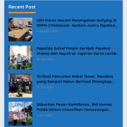
Recent Post
LBH Haros Kecam Penanganan Bullying di
SMPN 3 Makassar: Korban Justru Dipaksa
Pindah
4 Agustus 2026
Kapolda Sulsel Pimpin Sertijab Pejabat
Utama dan Kapolres Jajaran Serta Lantik
Karolog dan Kapolresta Gowa
30 Juli 2026
Terlibat Pencurian Kabel Tower, Residivis
yang Sempat Kabur Berhasil Ditangkap
Tim Gabungan di Jeneponto
19 Juli 2026
Sebarkan Pesan Kamtibmas, Bid Humas
Polda Kaltim Intensifkan Pemasangan
Spanduk serta Pembagian Stiker
6 Juli 2026