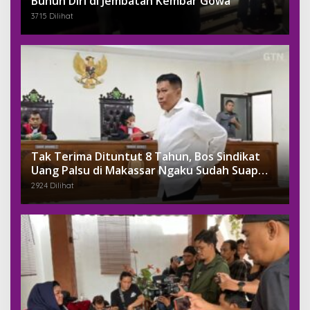
Bunuh Diri di Jembatan Kembar Gowa
3715 Dilihat
Tak Terima Dituntut 8 Tahun, Bos Sindikat
Uang Palsu di Makassar Ngaku Sudah Suap
Jaksa Dengan Miliaran
2924 Dilihat