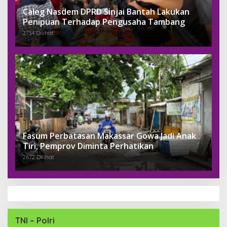
Caleg Nasdem DPRD Sinjai Bantah Lakukan
Penipuan Terhadap Pengusaha Tambang
2734 Dilihat
Fasum Perbatasan Makassar Gowa Jadi Anak
Tiri, Pemprov Diminta Perhatikan
2672 Dilihat
TNI – Polri