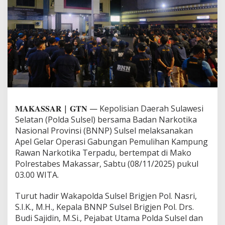
o
l
d
a
S
u
l
s
e
l
d
a
𝐌𝐀𝐊𝐀𝐒𝐒𝐀𝐑 | 𝐆𝐓𝐍 —
Kepolisian Daerah Sulawesi
n
Selatan (Polda Sulsel) bersama Badan Narkotika
B
Nasional Provinsi (BNNP) Sulsel melaksanakan
N
N
Apel Gelar Operasi Gabungan Pemulihan Kampung
G
Rawan Narkotika Terpadu, bertempat di Mako
e
Polrestabes Makassar, Sabtu (08/11/2025) pukul
l
03.00 WITA.
a
r
O
Turut hadir Wakapolda Sulsel Brigjen Pol. Nasri,
p
S.I.K., M.H., Kepala BNNP Sulsel Brigjen Pol. Drs.
e
Budi Sajidin, M.Si., Pejabat Utama Polda Sulsel dan
r