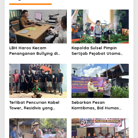
a
s
i
p
o
s
LBH Haros Kecam
Kapolda Sulsel Pimpin
Penanganan Bullying di
Sertijab Pejabat Utama
SMPN 3 Makassar: Korban
dan Kapolres Jajaran
Justru Dipaksa Pindah
Serta Lantik Karolog dan
Kapolresta Gowa
Terlibat Pencurian Kabel
Sebarkan Pesan
Tower, Residivis yang
Kamtibmas, Bid Humas
Sempat Kabur Berhasil
Polda Kaltim Intensifkan
Ditangkap Tim Gabungan di
Pemasangan Spanduk
Jeneponto
serta Pembagian Stiker