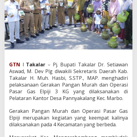
h
d
a
n
O
p
e
r
a
s
i
P
GTN
l
Takalar
– Pj. Bupati Takalar Dr. Setiawan
a
Aswad, M. Dev Plg diwakili Sekretaris Daerah Kab.
s
Takalar H. Muh. Hasbi, S.STP., MAP. menghadiri
a
pelaksanaan Gerakan Pangan Murah dan Operasi
r
G
Pasar Gas Elpiji 3 KG yang dilaksanakan di
a
Pelataran Kantor Desa Pannyakalang Kec. Marbo.
s
E
Gerakan Pangan Murah dan Operasi Pasar Gas
l
Elpiji merupakan kegiatan yang keempat kalinya
p
i
dilaksanakan pada 4 Kecamatan yang berbeda.
j
i