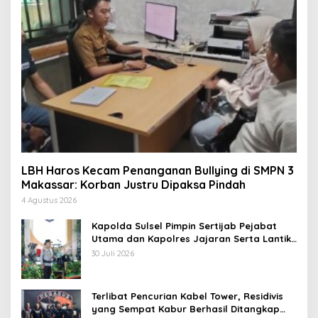
LBH Haros Kecam Penanganan Bullying di SMPN 3
Makassar: Korban Justru Dipaksa Pindah
4 Agustus 2026
Kapolda Sulsel Pimpin Sertijab Pejabat
Utama dan Kapolres Jajaran Serta Lantik
Karolog dan Kapolresta Gowa
30 Juli 2026
Terlibat Pencurian Kabel Tower, Residivis
yang Sempat Kabur Berhasil Ditangkap