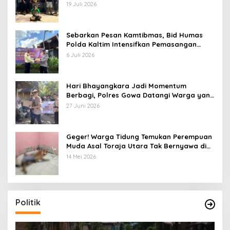
Tim Gabungan di Jeneponto
19 Juli 2026
Sebarkan Pesan Kamtibmas, Bid Humas
Polda Kaltim Intensifkan Pemasangan
Spanduk serta Pembagian Stiker
6 Juli 2026
Hari Bhayangkara Jadi Momentum
Berbagi, Polres Gowa Datangi Warga yang
Membutuhkan
27 Juni 2026
Geger! Warga Tidung Temukan Perempuan
Muda Asal Toraja Utara Tak Bernyawa di
Kamar Kos
14 Mei 2026
Politik