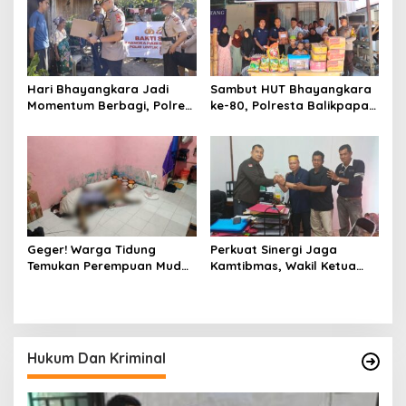
Hari Bhayangkara Jadi
Sambut HUT Bhayangkara
Momentum Berbagi, Polres
ke-80, Polresta Balikpapan
Gowa Datangi Warga yang
Gelar Bakti Sosial di Panti
Membutuhkan
Asuhan Jabal Rahmah
Geger! Warga Tidung
Perkuat Sinergi Jaga
Temukan Perempuan Muda
Kamtibmas, Wakil Ketua
Asal Toraja Utara Tak
KKSS Kutai Barat
Bernyawa di Kamar Kos
Silaturahmi ke Dewan Adat
Hukum Dan Kriminal