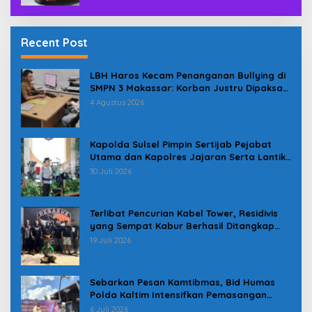
Recent Post
LBH Haros Kecam Penanganan Bullying di
SMPN 3 Makassar: Korban Justru Dipaksa
Pindah
4 Agustus 2026
Kapolda Sulsel Pimpin Sertijab Pejabat
Utama dan Kapolres Jajaran Serta Lantik
Karolog dan Kapolresta Gowa
30 Juli 2026
Terlibat Pencurian Kabel Tower, Residivis
yang Sempat Kabur Berhasil Ditangkap
Tim Gabungan di Jeneponto
19 Juli 2026
Sebarkan Pesan Kamtibmas, Bid Humas
Polda Kaltim Intensifkan Pemasangan
Spanduk serta Pembagian Stiker
6 Juli 2026