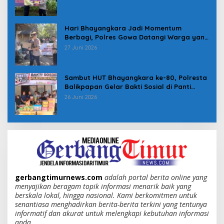
Hari Bhayangkara Jadi Momentum
Berbagi, Polres Gowa Datangi Warga yang
Membutuhkan
27 Juni 2026
Sambut HUT Bhayangkara ke-80, Polresta
Balikpapan Gelar Bakti Sosial di Panti
Asuhan Jabal Rahmah
26 Juni 2026
gerbangtimurnews.com
adalah portal berita online yang
menyajikan beragam topik informasi menarik baik yang
berskala lokal, hingga nasional. Kami berkomitmen untuk
senantiasa menghadirkan berita-berita terkini yang tentunya
informatif dan akurat untuk melengkapi kebutuhan informasi
anda.