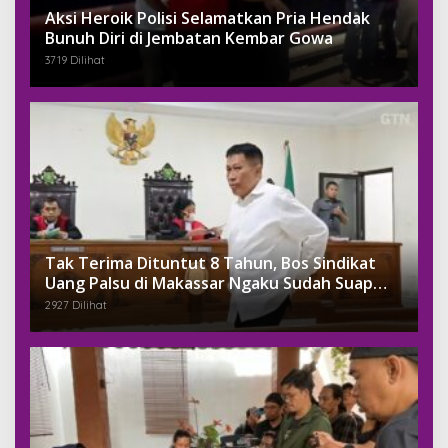
Aksi Heroik Polisi Selamatkan Pria Hendak
Bunuh Diri di Jembatan Kembar Gowa
3719 Dilihat
Tak Terima Dituntut 8 Tahun, Bos Sindikat
Uang Palsu di Makassar Ngaku Sudah Suap
Jaksa Dengan Miliaran
2927 Dilihat