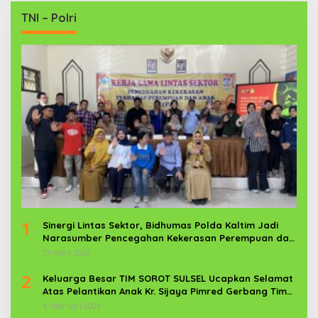
TNI – Polri
1
Sinergi Lintas Sektor, Bidhumas Polda Kaltim Jadi
Narasumber Pencegahan Kekerasan Perempuan dan
Anak
29 April 2026
2
Keluarga Besar TIM SOROT SULSEL Ucapkan Selamat
Atas Pelantikan Anak Kr. Sijaya Pimred Gerbang Timur
News Com Sebagai Prajurit TNI
4 Februari 2026