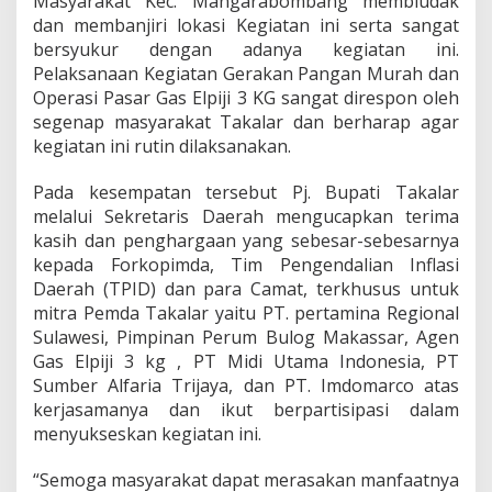
Masyarakat Kec. Mangarabombang membludak
,
dan membanjiri lokasi Kegiatan ini serta sangat
S
bersyukur dengan adanya kegiatan ini.
e
k
Pelaksanaan Kegiatan Gerakan Pangan Murah dan
d
Operasi Pasar Gas Elpiji 3 KG sangat direspon oleh
a
segenap masyarakat Takalar dan berharap agar
T
kegiatan ini rutin dilaksanakan.
a
k
a
Pada kesempatan tersebut Pj. Bupati Takalar
l
melalui Sekretaris Daerah mengucapkan terima
a
kasih dan penghargaan yang sebesar-sebesarnya
r
kepada Forkopimda, Tim Pengendalian Inflasi
T
Daerah (TPID) dan para Camat, terkhusus untuk
u
r
mitra Pemda Takalar yaitu PT. pertamina Regional
u
Sulawesi, Pimpinan Perum Bulog Makassar, Agen
t
Gas Elpiji 3 kg , PT Midi Utama Indonesia, PT
H
Sumber Alfaria Trijaya, dan PT. Imdomarco atas
a
d
kerjasamanya dan ikut berpartisipasi dalam
i
menyukseskan kegiatan ini.
r
M
“Semoga masyarakat dapat merasakan manfaatnya
e