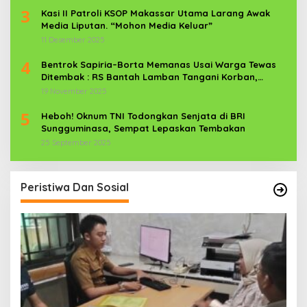
3
Kasi II Patroli KSOP Makassar Utama Larang Awak
Media Liputan. “Mohon Media Keluar”
11 Desember 2025
4
Bentrok Sapiria–Borta Memanas Usai Warga Tewas
Ditembak : RS Bantah Lamban Tangani Korban,
Aparat TNI-POLRI Dikerahkan
19 November 2025
5
Heboh! Oknum TNI Todongkan Senjata di BRI
Sungguminasa, Sempat Lepaskan Tembakan
25 September 2025
Peristiwa Dan Sosial