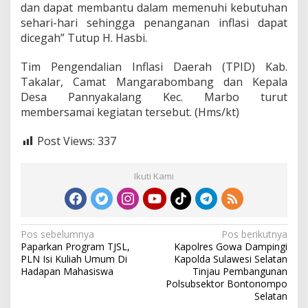
dan dapat membantu dalam memenuhi kebutuhan
w
a
sehari-hari sehingga penanganan inflasi dapat
k
dicegah” Tutup H. Hasbi.
i
l
Tim Pengendalian Inflasi Daerah (TPID) Kab.
i
Takalar, Camat Mangarabombang dan Kepala
P
J
Desa Pannyakalang Kec. Marbo turut
.
membersamai kegiatan tersebut. (Hms/kt)
B
u
Post Views:
337
p
a
t
Ikuti Kami
i
T
a
k
a
N
Pos sebelumnya
Pos berikutnya
l
Paparkan Program TJSL,
Kapolres Gowa Dampingi
a
a
PLN Isi Kuliah Umum Di
Kapolda Sulawesi Selatan
r
v
Hadapan Mahasiswa
Tinjau Pembangunan
Polsubsektor Bontonompo
i
Selatan