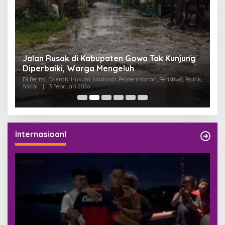
:
Jalan Rusak di Kabupaten Gowa Tak Kunjung
K
Diperbaiki, Warga Mengeluh
P
K
Di Berita, Daerah, Hukum, Nasional, Pemerintahan, Peristiwa, Politik,
Di
Sosial
|
3 Februari 2026
Pem
Internasioanl