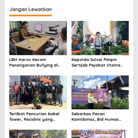
g
Jangan Lewatkan
a
s
i
p
o
s
LBH Haros Kecam
Kapolda Sulsel Pimpin
Penanganan Bullying di
Sertijab Pejabat Utama
SMPN 3 Makassar: Korban
dan Kapolres Jajaran
Justru Dipaksa Pindah
Serta Lantik Karolog dan
Kapolresta Gowa
Terlibat Pencurian Kabel
Sebarkan Pesan
Tower, Residivis yang
Kamtibmas, Bid Humas
Sempat Kabur Berhasil
Polda Kaltim Intensifkan
Ditangkap Tim Gabungan di
Pemasangan Spanduk
Jeneponto
serta Pembagian Stiker