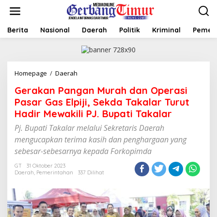
L
e
w
a
Berita
Nasional
Daerah
Politik
Kriminal
Pemer
t
i
k
e
Homepage
/
Daerah
G
k
e
o
Gerakan Pangan Murah dan Operasi
r
n
a
t
Pasar Gas Elpiji, Sekda Takalar Turut
k
e
Hadir Mewakili PJ. Bupati Takalar
a
n
n
Pj. Bupati Takalar melalui Sekretaris Daerah
P
mengucapkan terima kasih dan penghargaan yang
a
sebesar-sebesarnya kepada Forkopimda
n
g
GT
31 Oktober 2023
a
Daerah
,
Pemerintahan
337 Dilihat
n
M
u
r
a