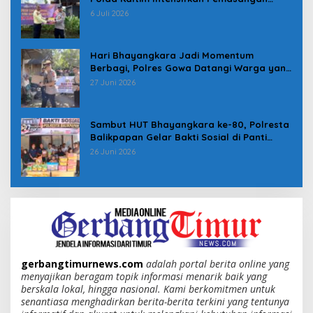
Spanduk serta Pembagian Stiker
6 Juli 2026
Hari Bhayangkara Jadi Momentum
Berbagi, Polres Gowa Datangi Warga yang
Membutuhkan
27 Juni 2026
Sambut HUT Bhayangkara ke-80, Polresta
Balikpapan Gelar Bakti Sosial di Panti
Asuhan Jabal Rahmah
26 Juni 2026
gerbangtimurnews.com
adalah portal berita online yang
menyajikan beragam topik informasi menarik baik yang
berskala lokal, hingga nasional. Kami berkomitmen untuk
senantiasa menghadirkan berita-berita terkini yang tentunya