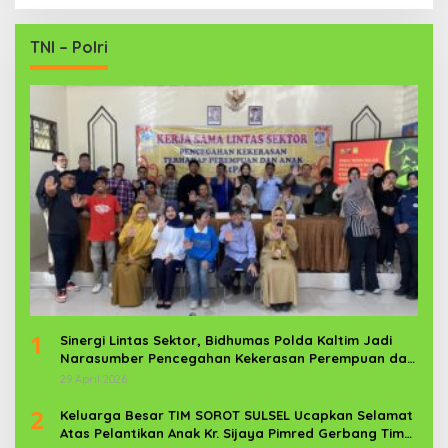
TNI – Polri
1
Sinergi Lintas Sektor, Bidhumas Polda Kaltim Jadi
Narasumber Pencegahan Kekerasan Perempuan dan
Anak
29 April 2026
2
Keluarga Besar TIM SOROT SULSEL Ucapkan Selamat
Atas Pelantikan Anak Kr. Sijaya Pimred Gerbang Timur