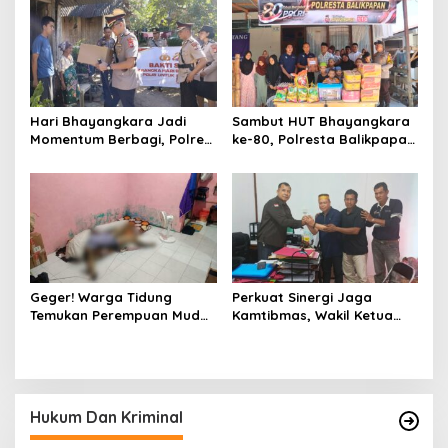
Jeneponto
serta Pembagian Stiker
Hari Bhayangkara Jadi
Sambut HUT Bhayangkara
Momentum Berbagi, Polres
ke-80, Polresta Balikpapan
Gowa Datangi Warga yang
Gelar Bakti Sosial di Panti
Membutuhkan
Asuhan Jabal Rahmah
Geger! Warga Tidung
Perkuat Sinergi Jaga
Temukan Perempuan Muda
Kamtibmas, Wakil Ketua
Asal Toraja Utara Tak
KKSS Kutai Barat
Bernyawa di Kamar Kos
Silaturahmi ke Dewan Adat
Hukum Dan Kriminal