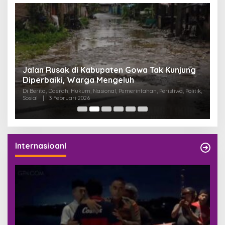
:
Jalan Rusak di Kabupaten Gowa Tak Kunjung
K
Diperbaiki, Warga Mengeluh
P
K
Di Berita, Daerah, Hukum, Nasional, Pemerintahan, Peristiwa, Politik,
Di
Sosial
|
3 Februari 2026
Pem
Internasioanl