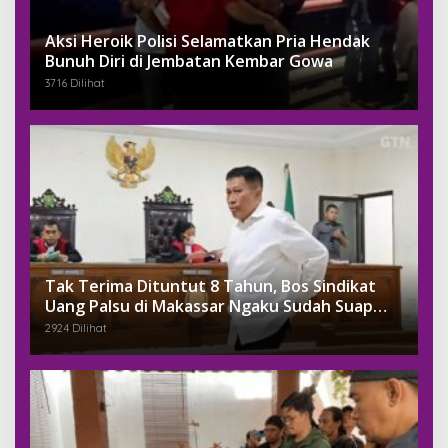
Aksi Heroik Polisi Selamatkan Pria Hendak
Bunuh Diri di Jembatan Kembar Gowa
3716 Dilihat
Tak Terima Dituntut 8 Tahun, Bos Sindikat
Uang Palsu di Makassar Ngaku Sudah Suap
Jaksa Dengan Miliaran
2924 Dilihat