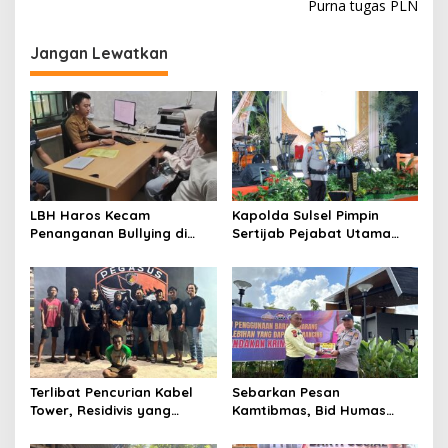
i
Purna tugas PLN
g
Jangan Lewatkan
a
s
i
p
o
s
LBH Haros Kecam
Kapolda Sulsel Pimpin
Penanganan Bullying di
Sertijab Pejabat Utama
SMPN 3 Makassar: Korban
dan Kapolres Jajaran
Justru Dipaksa Pindah
Serta Lantik Karolog dan
Kapolresta Gowa
Terlibat Pencurian Kabel
Sebarkan Pesan
Tower, Residivis yang
Kamtibmas, Bid Humas
Sempat Kabur Berhasil
Polda Kaltim Intensifkan
Ditangkap Tim Gabungan di
Pemasangan Spanduk