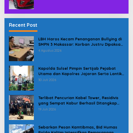
Recent Post
LBH Haros Kecam Penanganan Bullying di
SMPN 3 Makassar: Korban Justru Dipaksa
Pindah
4 Agustus 2026
Kapolda Sulsel Pimpin Sertijab Pejabat
Utama dan Kapolres Jajaran Serta Lantik
Karolog dan Kapolresta Gowa
30 Juli 2026
Terlibat Pencurian Kabel Tower, Residivis
yang Sempat Kabur Berhasil Ditangkap
Tim Gabungan di Jeneponto
19 Juli 2026
Sebarkan Pesan Kamtibmas, Bid Humas
Polda Kaltim Intensifkan Pemasangan