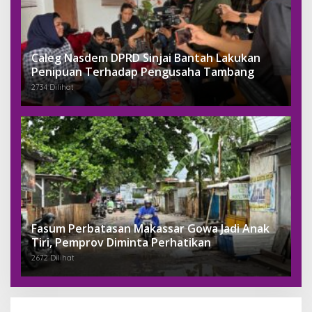
Caleg Nasdem DPRD Sinjai Bantah Lakukan
Penipuan Terhadap Pengusaha Tambang
2734 Dilihat
Fasum Perbatasan Makassar Gowa Jadi Anak
Tiri, Pemprov Diminta Perhatikan
2672 Dilihat