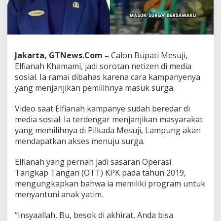
n
B
u
p
a
t
Jakarta, GTNews.Com –
Calon Bupati Mesuji,
i
Elfianah Khamami, jadi sorotan netizen di media
M
e
sosial. Ia ramai dibahas karena cara kampanyenya
s
yang menjanjikan pemilihnya masuk surga.
u
j
Video saat Elfianah kampanye sudah beredar di
i
media sosial. Ia terdengar menjanjikan masyarakat
J
a
yang memilihnya di Pilkada Mesuji, Lampung akan
n
mendapatkan akses menuju surga.
j
i
Elfianah yang pernah jadi sasaran Operasi
k
Tangkap Tangan (OTT) KPK pada tahun 2019,
a
n
mengungkapkan bahwa ia memiliki program untuk
P
menyantuni anak yatim.
e
m
“Insyaallah, Bu, besok di akhirat, Anda bisa
i