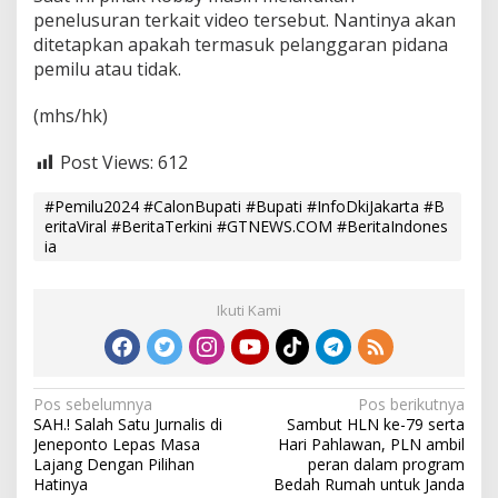
penelusuran terkait video tersebut. Nantinya akan
ditetapkan apakah termasuk pelanggaran pidana
pemilu atau tidak.
(mhs/hk)
Post Views:
612
#Pemilu2024 #CalonBupati #Bupati #InfoDkiJakarta #B
eritaViral #BeritaTerkini #GTNEWS.COM #BeritaIndones
ia
Ikuti Kami
N
Pos sebelumnya
Pos berikutnya
SAH.! Salah Satu Jurnalis di
Sambut HLN ke-79 serta
a
Jeneponto Lepas Masa
Hari Pahlawan, PLN ambil
v
Lajang Dengan Pilihan
peran dalam program
Hatinya
Bedah Rumah untuk Janda