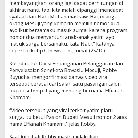
membayangkan, orang lagi dapat perhitungan di
l
i
akhirat nanti, tapi kita malah dipanggil mendapat
h
syafaat dari Nabi Muhammad saw. Hai, orang-
n
orang Mesuji yang kemarin memilih nomor dua,
y
ayo ikut bersamaku masuk surga, karena program
a
nomor dua menyantuni anak-anak yatim, ayo
M
a
masuk surga bersamaku, kata Nabi,” katanya
s
seperti dikutip Gtnews.com, Jumat (25/10).
u
k
Koordinator Divisi Penanganan Pelanggaran dan
S
Penyelesaian Sengketa Bawaslu Mesuji, Robby
u
r
Ruyudha, mengonfirmasi bahwa video viral
g
tersebut berasal dari salah satu pasangan calon
a
bupati setempat yang memang bernama Elfianah
Khamami.
“Video tersebut yang viral terkait yatim piatu,
surga, itu betul Paslon Bupati Mesuji nomor 2 atas
nama Elfianah Khamami,” jelas Robby.
Saat ini pihak Robby masih melakukan