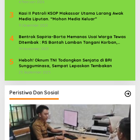
News Com Sebagai Prajurit TNI
4 Februari 2026
3
Kasi II Patroli KSOP Makassar Utama Larang Awak
Media Liputan. “Mohon Media Keluar”
11 Desember 2025
4
Bentrok Sapiria–Borta Memanas Usai Warga Tewas
Ditembak : RS Bantah Lamban Tangani Korban,
Aparat TNI-POLRI Dikerahkan
19 November 2025
5
Heboh! Oknum TNI Todongkan Senjata di BRI
Sungguminasa, Sempat Lepaskan Tembakan
25 September 2025
Peristiwa Dan Sosial