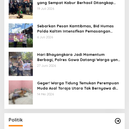
yang Sempat Kabur Berhasil Ditangkap
Tim Gabungan di Jeneponto
19 Juli 2026
Sebarkan Pesan Kamtibmas, Bid Humas
Polda Kaltim Intensifkan Pemasangan
Spanduk serta Pembagian Stiker
6 Juli 2026
Hari Bhayangkara Jadi Momentum
Berbagi, Polres Gowa Datangi Warga yang
Membutuhkan
27 Juni 2026
Geger! Warga Tidung Temukan Perempuan
Muda Asal Toraja Utara Tak Bernyawa di
Kamar Kos
14 Mei 2026
Politik