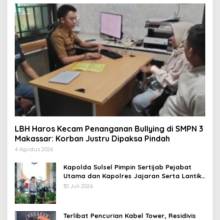
LBH Haros Kecam Penanganan Bullying di SMPN 3
Makassar: Korban Justru Dipaksa Pindah
4 Agustus 2026
Kapolda Sulsel Pimpin Sertijab Pejabat
Utama dan Kapolres Jajaran Serta Lantik
Karolog dan Kapolresta Gowa
30 Juli 2026
Terlibat Pencurian Kabel Tower, Residivis