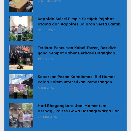
Pindah
4 Agustus 2026
Kapolda Sulsel Pimpin Sertijab Pejabat
Utama dan Kapolres Jajaran Serta Lantik
Karolog dan Kapolresta Gowa
30 Juli 2026
Terlibat Pencurian Kabel Tower, Residivis
yang Sempat Kabur Berhasil Ditangkap
Tim Gabungan di Jeneponto
19 Juli 2026
Sebarkan Pesan Kamtibmas, Bid Humas
Polda Kaltim Intensifkan Pemasangan
Spanduk serta Pembagian Stiker
6 Juli 2026
Hari Bhayangkara Jadi Momentum
Berbagi, Polres Gowa Datangi Warga yang
Membutuhkan
27 Juni 2026