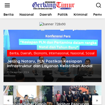
L
e
w
a
Berita
Nasional
Daerah
Politik
Kriminal
Pemer
t
i
k
e
k
o
n
t
e
Berita
,
Daerah
,
Ekonomi
,
Internasional
,
Nasional
,
Sosial
n
Jelang Nataru, PLN Pastikan Kesiapan
Infrastruktur dan Layanan Kelistrikan Andal
10 Desember 2024
«
»
Kapolda Sulsel Pimpin
Terlibat Pencurian