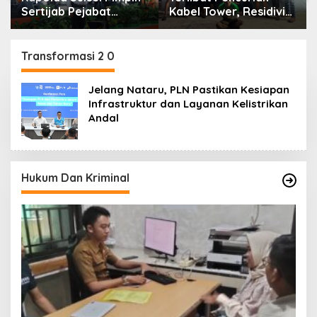
Sertijab Pejabat
Kabel Tower, Residivis
Utama dan Kapolres
yang Sempat Kabur
Jajaran Serta Lantik
Berhasil Ditangkap
Karolog dan
Tim Gabungan di
Transformasi 2 0
Kapolresta Gowa
Jeneponto
Jelang Nataru, PLN Pastikan Kesiapan
Infrastruktur dan Layanan Kelistrikan
Andal
Hukum Dan Kriminal