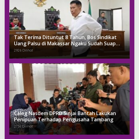
Tak Terima Dituntut 8 Tahun, Bos Sindikat
Uang Palsu di Makassar Ngaku Sudah Suap
Jaksa Dengan Miliaran
2926 Dilihat
Caleg Nasdem DPRD Sinjai Bantah Lakukan
Penipuan Terhadap Pengusaha Tambang
2736 Dilihat