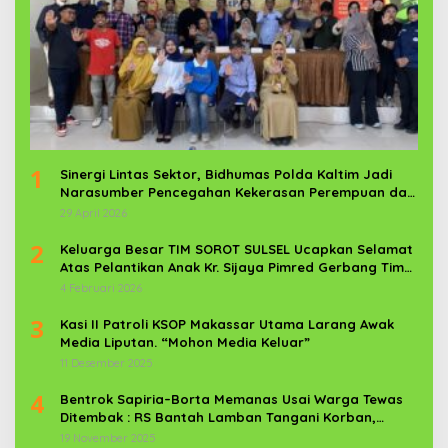
1
Sinergi Lintas Sektor, Bidhumas Polda Kaltim Jadi
Narasumber Pencegahan Kekerasan Perempuan dan
Anak
29 April 2026
2
Keluarga Besar TIM SOROT SULSEL Ucapkan Selamat
Atas Pelantikan Anak Kr. Sijaya Pimred Gerbang Timur
News Com Sebagai Prajurit TNI
4 Februari 2026
3
Kasi II Patroli KSOP Makassar Utama Larang Awak
Media Liputan. “Mohon Media Keluar”
11 Desember 2025
4
Bentrok Sapiria–Borta Memanas Usai Warga Tewas
Ditembak : RS Bantah Lamban Tangani Korban,
Aparat TNI-POLRI Dikerahkan
19 November 2025