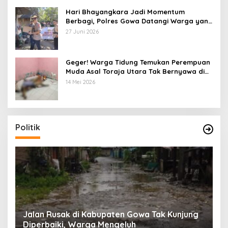
Hari Bhayangkara Jadi Momentum
Berbagi, Polres Gowa Datangi Warga yang
Membutuhkan
27 Juni 2026
Geger! Warga Tidung Temukan Perempuan
Muda Asal Toraja Utara Tak Bernyawa di
Kamar Kos
14 Mei 2026
Politik
:
Jalan Rusak di Kabupaten Gowa Tak Kunjung
K
Diperbaiki, Warga Mengeluh
P