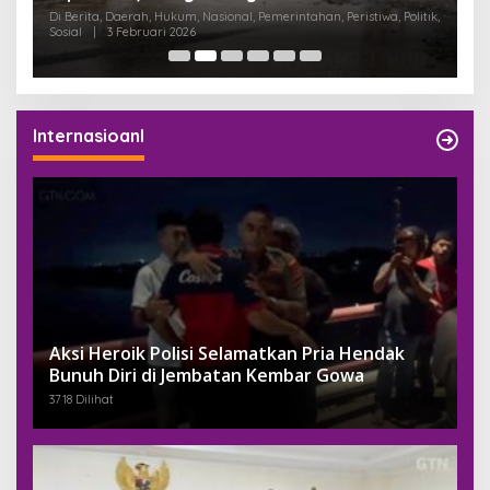
K
Di Berita, Daerah, Hukum, Nasional, Pemerintahan, Peristiwa, Politik,
Di
Sosial
|
3 Februari 2026
Pem
Internasioanl
Aksi Heroik Polisi Selamatkan Pria Hendak
Bunuh Diri di Jembatan Kembar Gowa
3718 Dilihat