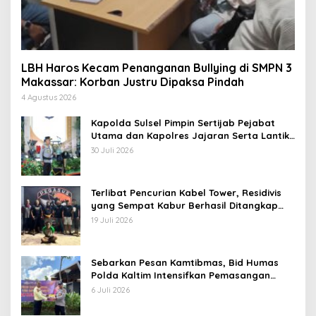
LBH Haros Kecam Penanganan Bullying di SMPN 3
Makassar: Korban Justru Dipaksa Pindah
4 Agustus 2026
Kapolda Sulsel Pimpin Sertijab Pejabat
Utama dan Kapolres Jajaran Serta Lantik
Karolog dan Kapolresta Gowa
30 Juli 2026
Terlibat Pencurian Kabel Tower, Residivis
yang Sempat Kabur Berhasil Ditangkap
Tim Gabungan di Jeneponto
19 Juli 2026
Sebarkan Pesan Kamtibmas, Bid Humas
Polda Kaltim Intensifkan Pemasangan
Spanduk serta Pembagian Stiker
6 Juli 2026