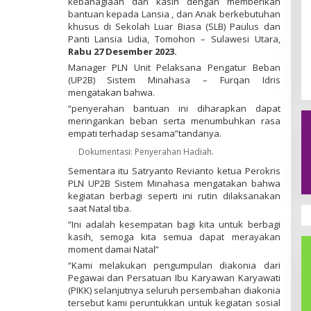
kebahagiaan dan kasih dengan memberikan
D
bantuan kepada Lansia , dan Anak berkebutuhan
A
khusus di Sekolah Luar Biasa (SLB) Paulus dan
K
S
Panti Lansia Lidia, Tomohon – Sulawesi Utara,
I
Rabu 27 Desember 2023.
Manager PLN Unit Pelaksana Pengatur Beban
(UP2B) Sistem Minahasa – Furqan Idris
mengatakan bahwa.
“penyerahan bantuan ini diharapkan dapat
meringankan beban serta menumbuhkan rasa
empati terhadap sesama”tandanya.
Dokumentasi: Penyerahan Hadiah.
Sementara itu Satryanto Revianto ketua Perokris
PLN UP2B Sistem Minahasa mengatakan bahwa
kegiatan berbagi seperti ini rutin dilaksanakan
saat Natal tiba.
“Ini adalah kesempatan bagi kita untuk berbagi
kasih, semoga kita semua dapat merayakan
moment damai Natal”
“Kami melakukan pengumpulan diakonia dari
Pegawai dan Persatuan Ibu Karyawan Karyawati
(PIKK) selanjutnya seluruh persembahan diakonia
tersebut kami peruntukkan untuk kegiatan sosial