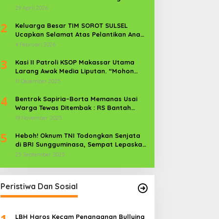
Kekerasan Perempuan dan Anak
29 April 2026
2
Keluarga Besar TIM SOROT SULSEL
Ucapkan Selamat Atas Pelantikan Anak
Kr. Sijaya Pimred Gerbang Timur News
4 Februari 2026
Com Sebagai Prajurit TNI
3
Kasi II Patroli KSOP Makassar Utama
Larang Awak Media Liputan. “Mohon
Media Keluar”
11 Desember 2025
4
Bentrok Sapiria–Borta Memanas Usai
Warga Tewas Ditembak : RS Bantah
Lamban Tangani Korban, Aparat TNI-
19 November 2025
POLRI Dikerahkan
5
Heboh! Oknum TNI Todongkan Senjata
di BRI Sungguminasa, Sempat Lepaskan
Tembakan
25 September 2025
Peristiwa Dan Sosial
1
LBH Haros Kecam Penanganan Bullying