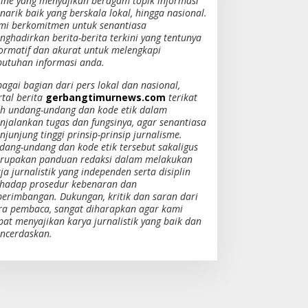
line yang menyajikan beragam topik informasi
narik baik yang berskala lokal, hingga nasional.
mi berkomitmen untuk senantiasa
nghadirkan berita-berita terkini yang tentunya
formatif dan akurat untuk melengkapi
butuhan informasi anda.
bagai bagian dari pers lokal dan nasional,
rtal berita
gerbangtimurnews.com
terikat
eh undang-undang dan kode etik dalam
njalankan tugas dan fungsinya, agar senantiasa
junjung tinggi prinsip-prinsip jurnalisme.
dang-undang dan kode etik tersebut sakaligus
rupakan panduan redaksi dalam melakukan
ja jurnalistik yang independen serta disiplin
rhadap prosedur kebenaran dan
berimbangan. Dukungan, kritik dan saran dari
ra pembaca, sangat diharapkan agar kami
pat menyajikan karya jurnalistik yang baik dan
ncerdaskan.