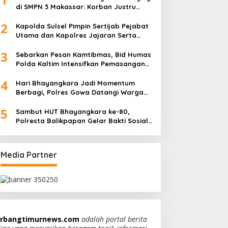
di SMPN 3 Makassar: Korban Justru
Dipaksa Pindah
2
Kapolda Sulsel Pimpin Sertijab Pejabat
Utama dan Kapolres Jajaran Serta
Lantik Karolog dan Kapolresta Gowa
3
Sebarkan Pesan Kamtibmas, Bid Humas
Polda Kaltim Intensifkan Pemasangan
Spanduk serta Pembagian Stiker
4
Hari Bhayangkara Jadi Momentum
Berbagi, Polres Gowa Datangi Warga
yang Membutuhkan
5
Sambut HUT Bhayangkara ke-80,
Polresta Balikpapan Gelar Bakti Sosial
di Panti Asuhan Jabal Rahmah
Media Partner
rbangtimurnews.com
adalah portal berita