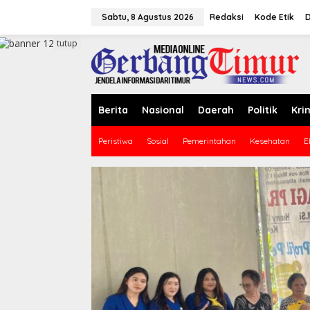
L
e
Sabtu, 8 Agustus 2026
Redaksi
Kode Etik
D
w
a
tutup
t
i
k
e
k
Berita
Nasional
Daerah
Politik
Kri
o
n
Peristiwa
Sosial
Pemerintahan
Kesehatan
E
t
e
n