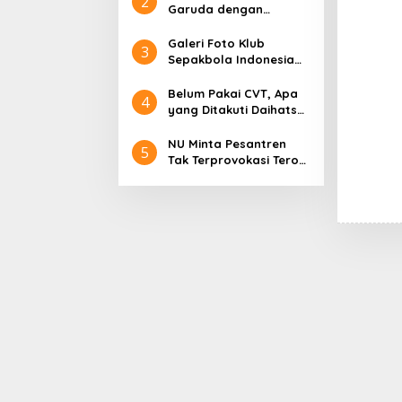
2
Garuda dengan
Gerindra
Galeri Foto Klub
3
Sepakbola Indonesia
Persija Jakarta
Belum Pakai CVT, Apa
4
yang Ditakuti Daihatsu
Indonesia?
NU Minta Pesantren
5
Tak Terprovokasi Teror
Orang Gila