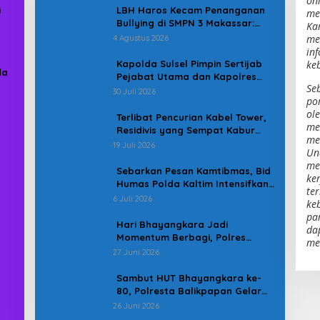
on
i
LBH Haros Kecam Penanganan
me
Bullying di SMPN 3 Makassar:
Ka
Korban Justru Dipaksa Pindah
me
4 Agustus 2026
in
Kapolda Sulsel Pimpin Sertijab
ke
da
Pejabat Utama dan Kapolres
Se
Jajaran Serta Lantik Karolog
30 Juli 2026
po
dan Kapolresta Gowa
ol
Terlibat Pencurian Kabel Tower,
me
Residivis yang Sempat Kabur
men
Berhasil Ditangkap Tim
19 Juli 2026
Un
Gabungan di Jeneponto
me
Sebarkan Pesan Kamtibmas, Bid
ker
Humas Polda Kaltim Intensifkan
te
Pemasangan Spanduk serta
6 Juli 2026
ke
Pembagian Stiker
pa
Hari Bhayangkara Jadi
da
Momentum Berbagi, Polres
me
Gowa Datangi Warga yang
27 Juni 2026
Membutuhkan
Sambut HUT Bhayangkara ke-
80, Polresta Balikpapan Gelar
Bakti Sosial di Panti Asuhan
26 Juni 2026
Jabal Rahmah