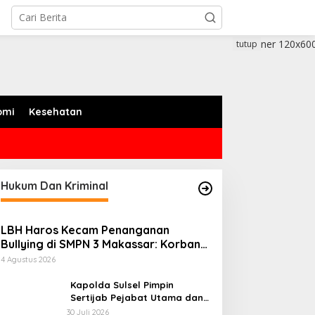
tutup
omi
Kesehatan
Hukum Dan Kriminal
LBH Haros Kecam Penanganan
Bullying di SMPN 3 Makassar: Korban
Justru Dipaksa Pindah
4 Agustus 2026
Kapolda Sulsel Pimpin
Sertijab Pejabat Utama dan
Kapolres Jajaran Serta
30 Juli 2026