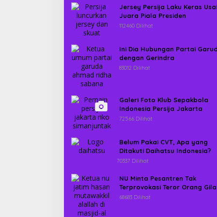
Jersey Persija Laku Keras Usa
Juara Piala Presiden
112460 Dilihat
Ini Dia Hubungan Partai Garu
dengan Gerindra
83012 Dilihat
Galeri Foto Klub Sepakbola
Indonesia Persija Jakarta
72566 Dilihat
Belum Pakai CVT, Apa yang
Ditakuti Daihatsu Indonesia?
70337 Dilihat
NU Minta Pesantren Tak
Terprovokasi Teror Orang Gila
68683 Dilihat