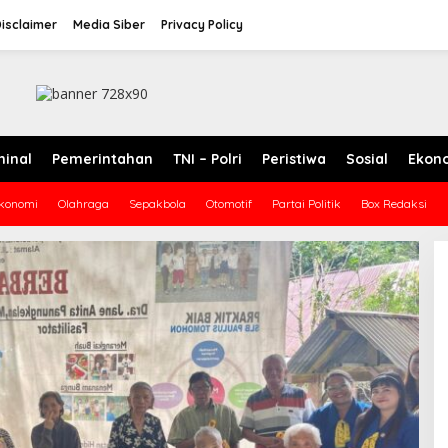
isclaimer
Media Siber
Privacy Policy
minal
Pemerintahan
TNI – Polri
Peristiwa
Sosial
Ekon
konomi
Olahraga
Sepakbola
Otomotif
Partai Politik
Box Redaksi