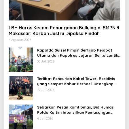
LBH Haros Kecam Penanganan Bullying di SMPN 3
Makassar: Korban Justru Dipaksa Pindah
4 Agustus 2026
Kapolda Sulsel Pimpin Sertijab Pejabat
Utama dan Kapolres Jajaran Serta Lantik
Karolog dan Kapolresta Gowa
30 Juli 2026
Terlibat Pencurian Kabel Tower, Residivis
yang Sempat Kabur Berhasil Ditangkap
Tim Gabungan di Jeneponto
19 Juli 2026
Sebarkan Pesan Kamtibmas, Bid Humas
Polda Kaltim Intensifkan Pemasangan
Spanduk serta Pembagian Stiker
6 Juli 2026