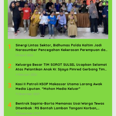
1
Sinergi Lintas Sektor, Bidhumas Polda Kaltim Jadi
Narasumber Pencegahan Kekerasan Perempuan dan
Anak
29 April 2026
2
Keluarga Besar TIM SOROT SULSEL Ucapkan Selamat
Atas Pelantikan Anak Kr. Sijaya Pimred Gerbang Timur
News Com Sebagai Prajurit TNI
4 Februari 2026
3
Kasi II Patroli KSOP Makassar Utama Larang Awak
Media Liputan. “Mohon Media Keluar”
11 Desember 2025
4
Bentrok Sapiria–Borta Memanas Usai Warga Tewas
Ditembak : RS Bantah Lamban Tangani Korban,
Aparat TNI-POLRI Dikerahkan
19 November 2025