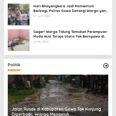
Hari Bhayangkara Jadi Momentum
Berbagi, Polres Gowa Datangi Warga yang
Membutuhkan
27 Juni 2026
Geger! Warga Tidung Temukan Perempuan
Muda Asal Toraja Utara Tak Bernyawa di
Kamar Kos
14 Mei 2026
Politik
:
Jalan Rusak di Kabupaten Gowa Tak Kunjung
K
Diperbaiki, Warga Mengeluh
P