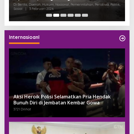
K
Di Berita, Daerah, Hukum, Nasional, Pemerintahan, Peristiwa, Politik,
Di
Sosial
|
3 Februari 2026
Pem
Internasioanl
Aksi Heroik Polisi Selamatkan Pria Hendak
Bunuh Diri di Jembatan Kembar Gowa
3721 Dilihat