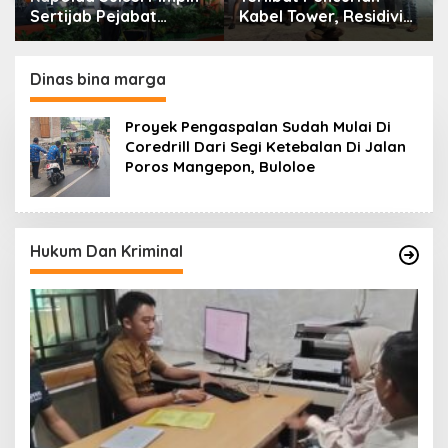
Sertijab Pejabat
Kabel Tower, Residivis
Utama dan Kapolres
yang Sempat Kabur
Jajaran Serta Lantik
Berhasil Ditangkap
Karolog dan
Tim Gabungan di
Dinas bina marga
Kapolresta Gowa
Jeneponto
Proyek Pengaspalan Sudah Mulai Di
Coredrill Dari Segi Ketebalan Di Jalan
Poros Mangepon, Buloloe
Hukum Dan Kriminal