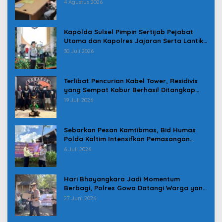
Pindah
4 Agustus 2026
Kapolda Sulsel Pimpin Sertijab Pejabat
Utama dan Kapolres Jajaran Serta Lantik
Karolog dan Kapolresta Gowa
30 Juli 2026
Terlibat Pencurian Kabel Tower, Residivis
yang Sempat Kabur Berhasil Ditangkap
Tim Gabungan di Jeneponto
19 Juli 2026
Sebarkan Pesan Kamtibmas, Bid Humas
Polda Kaltim Intensifkan Pemasangan
Spanduk serta Pembagian Stiker
6 Juli 2026
Hari Bhayangkara Jadi Momentum
Berbagi, Polres Gowa Datangi Warga yang
Membutuhkan
27 Juni 2026