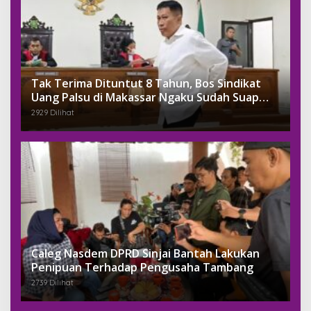
Tak Terima Dituntut 8 Tahun, Bos Sindikat
Uang Palsu di Makassar Ngaku Sudah Suap
Jaksa Dengan Miliaran
2929 Dilihat
Caleg Nasdem DPRD Sinjai Bantah Lakukan
Penipuan Terhadap Pengusaha Tambang
2739 Dilihat